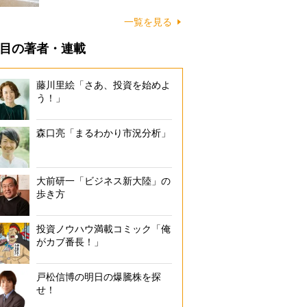
に…
一覧を見る
目の著者・連載
藤川里絵「さあ、投資を始めよ
う！」
森口亮「まるわかり市況分析」
大前研一「ビジネス新大陸」の
歩き方
投資ノウハウ満載コミック「俺
がカブ番長！」
戸松信博の明日の爆騰株を探
せ！