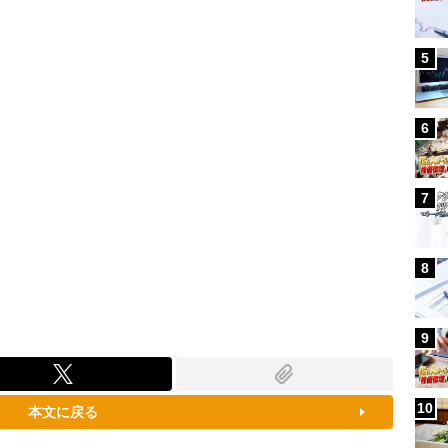
96.31%
5
6
7
8
9
10
本文に戻る