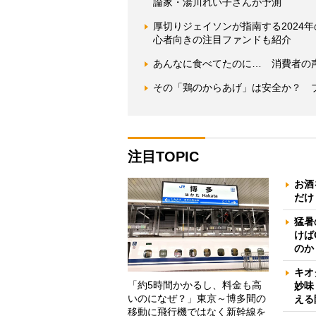
論家・湯川れい子さんが予測
厚切りジェイソンが指南する2024
心者向きの注目ファンドも紹介
あんなに食べてたのに… 消費者の
その「鶏のからあげ」は安全か？ 
注目TOPIC
お酒
だけ
猛暑
けば
のか
キオ
「約5時間かかるし、料金も高
妙味
いのになぜ？」東京～博多間の
える
移動に飛行機ではなく新幹線を