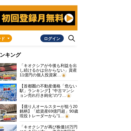
ンド
ログイン
ンキング
「キオクシアが今後も利益を出
し続けるかは分からない」資産
11億円の個人投資家…
【首都圏の不動産価格「危ない
駅」ランキング】“中古マンシ
ョン売れ行き鈍化”のワ…
【億り人オールスターが狙う20
銘柄】「総資産69億円超」90歳
現役トレーダーから“1…
「キオクシアが再び株価10万円