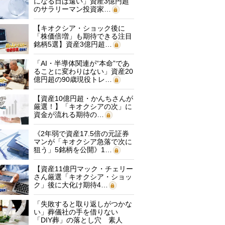
になる日は遠い」資産3億円超
のサラリーマン投資家…
【キオクシア・ショック後に
「株価倍増」も期待できる注目
銘柄5選】資産3億円超…
「AI・半導体関連が“本命”であ
ることに変わりはない」資産20
億円超の90歳現役トレ…
【資産10億円超・かんちさんが
厳選！】「キオクシアの次」に
資金が流れる期待の…
《2年弱で資産17.5倍の元証券
マンが「キオクシア急落で次に
狙う」5銘柄を公開》1…
【資産11億円マック・チェリー
さん厳選「キオクシア・ショッ
ク」後に大化け期待4…
「失敗すると取り返しがつかな
い」葬儀社の手を借りない
「DIY葬」の落とし穴 素人