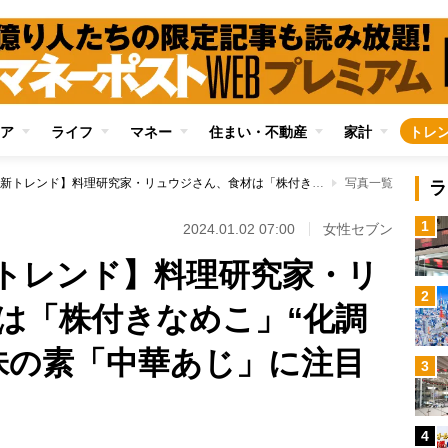
ア
ライフ
マネー
住まい・不動産
家計
トレ
【節約料理の最新トレンド】料理研究家・リュウジさん、食材は「株付きなめこ」“化調愛好家”としては味の素「中華あじ」に注目
写真一覧
ラ
1
2024.01.02 07:00
女性セブン
トレンド】料理研究家・リ
2
は「株付きなめこ」“化調
味の素「中華あじ」に注目
3
4
Loaded
: