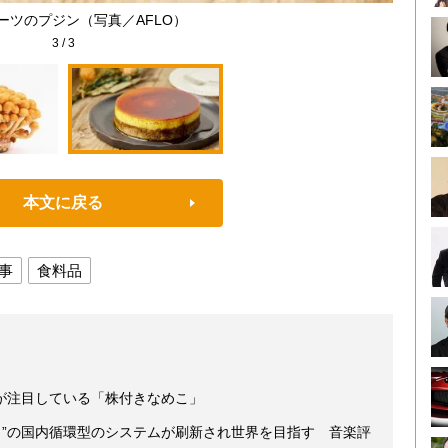
ーツのプジン（写真／AFLO）
3
/
3
本文に戻る
事
食料品
が注目している「株付きなめこ」
向き”の国内循環型のシステムが刷新され世界を目指す 音楽評