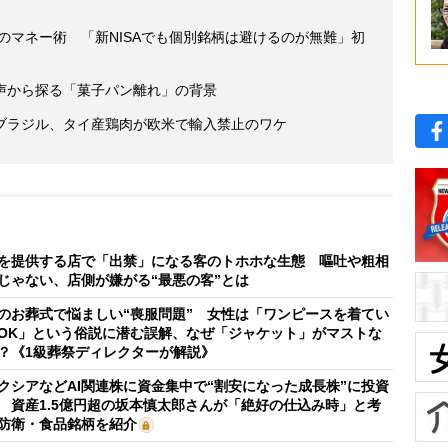
年のマネー術 「新NISAでも個別銘柄は避けるのが無難」初
声から探る「菓子パン離れ」の背景
ブラジル、タイ産鶏肉が欧米で輸入禁止のワケ
を提供する店で「出禁」になる客のトホホな生態 嘔吐や粗相
じゃない、店側が嫌がる“最悪の客”とは
のお葬式で悩ましい“喪服問題” 女性は「ワンピースを着てい
OK」という俗説に潜む誤解、なぜ「ジャケット」がマストな
？《1級葬祭ディレクターが解説》
クシアなどAI関連株に資金集中で“割安になった成長株”に投資
 資産1.5億円超の坂本慎太郎さんが「絶好の仕込み時」と考
防衛・食品銘柄を紹介