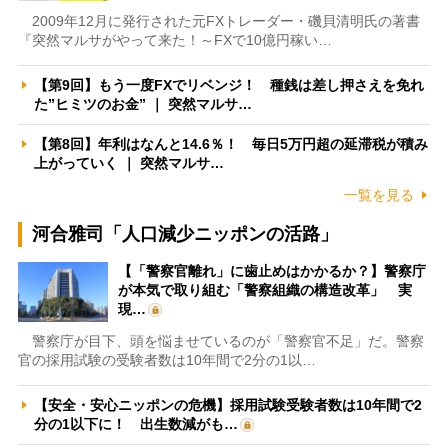
2009年12月に発行された元FXトレーダー・磯貝清明氏の著書
『突然マルサがやって来た！～FXで10億円稼い…
【第9回】もう一度FXでリベンジ！ 種銭は差し押さえを免れ
た”ヒミツのお金” ｜ 突然マルサ…
【第8回】年利はなんと14.6％！ 毎日5万円超の延滞税が積み
上がっていく ｜ 突然マルサ…
一覧を見る
河合雅司「人口減少ニッポンの活路」
【「警察官離れ」に歯止めはかかるか？】警察庁
が本気で取り組む「警察組織の構造改革」 実
現…
警察庁が目下、頭を悩ませているのが「警察官不足」だ。警察
官の採用試験の受験者数は10年間で2分の1以…
【安全・安心ニッポンの危機】採用試験受験者数は10年間で2
分の1以下に！ 出生数減がも…