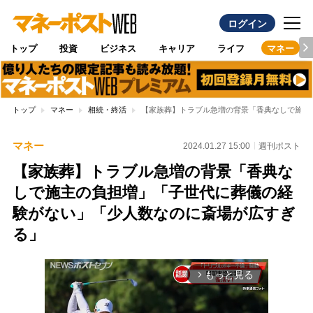
ログイン
トップ
投資
ビジネス
キャリア
ライフ
マネー
トップ
マネー
相続・終活
【家族葬】トラブル急増の背景「香典なしで施主
マネー
2024.01.27 15:00
週刊ポスト
【家族葬】トラブル急増の背景「香典な
しで施主の負担増」「子世代に葬儀の経
験がない」「少人数なのに斎場が広すぎ
る」
もっと見る
arrow_forward_ios