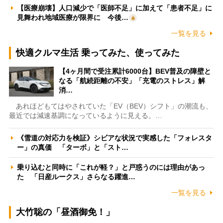
【医療崩壊】人口減少で「医師不足」に加えて「患者不足」に
見舞われ地域医療が限界に 今後…
一覧を見る
快適クルマ生活 乗ってみた、使ってみた
【4ヶ月間で受注累計6000台】BEV普及の障壁と
なる「航続距離の不安」「充電のストレス」解
消…
あれほどもてはやされていた「EV（BEV）シフト」の潮流も、
最近では減速基調になっているように見える。…
《雪道の対応力を検証》シビアな状況で実感した「フォレスタ
ー」の真価 「ターボ」と「スト…
乗り込むと同時に「これが軽？」と戸惑うのには理由があっ
た 「日産ルークス」さらなる躍進…
一覧を見る
大竹聡の「昼酒御免！」