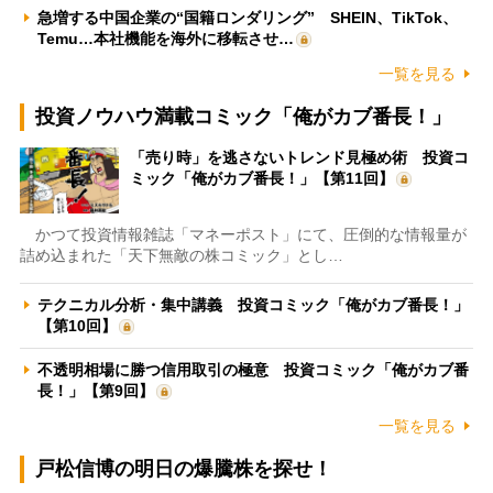
急増する中国企業の“国籍ロンダリング” SHEIN、TikTok、
Temu…本社機能を海外に移転させ…
一覧を見る
投資ノウハウ満載コミック「俺がカブ番長！」
「売り時」を逃さないトレンド見極め術 投資コ
ミック「俺がカブ番長！」【第11回】
かつて投資情報雑誌「マネーポスト」にて、圧倒的な情報量が
詰め込まれた「天下無敵の株コミック」とし…
テクニカル分析・集中講義 投資コミック「俺がカブ番長！」
【第10回】
不透明相場に勝つ信用取引の極意 投資コミック「俺がカブ番
長！」【第9回】
一覧を見る
戸松信博の明日の爆騰株を探せ！