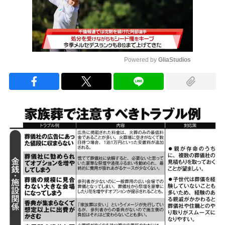
Powered by 
GliaStudios
Mute