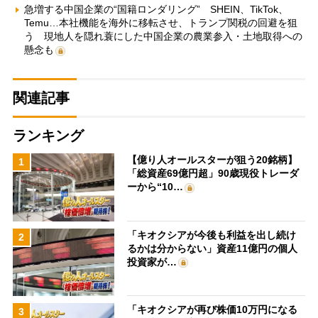
急増する中国企業の“国籍ロンダリング” SHEIN、TikTok、
Temu…本社機能を海外に移転させ、トランプ関税の回避を狙
う 現地人を隠れ蓑にした中国企業の農業参入・土地取得への
懸念も
関連記事
ランキング
【億り人オールスターが狙う20銘柄】
1
「総資産69億円超」90歳現役トレーダ
ーから“10…
「キオクシアが今後も利益を出し続け
2
るかは分からない」資産11億円の個人
投資家が…
「キオクシアが再び株価10万円になる
3