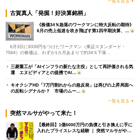
一覧を見る
古賀真人「発掘！好決算銘柄」
《株価34％急落のワークマンに特大反転の期待》
6月の売上低迷を吹き飛ばす第1四半期決算、…
6月3日に8330円をつけたワークマン（東証スタンダード・
7564）の株価は、わずか1カ月あまりで約34％下落…
三菱重工が「AIインフラの新たな主役」として再評価される気
運 エヌビディアとの提携でAI…
キオクシアHD「7万円割れからの急反発」は再びの上昇局面へ
の反転シグナルか？ 市場のムー…
一覧を見る
突然マルサがやって来た！
【最終回】1億6000万円の負債と引き換えに手に
入れたプライスレスな経験 ｜ 突然マルサがや…