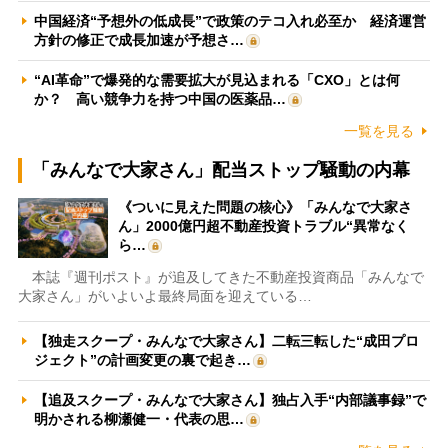
中国経済“予想外の低成長”で政策のテコ入れ必至か 経済運営
方針の修正で成長加速が予想さ…
“AI革命”で爆発的な需要拡大が見込まれる「CXO」とは何
か？ 高い競争力を持つ中国の医薬品…
一覧を見る
「みんなで大家さん」配当ストップ騒動の内幕
《ついに見えた問題の核心》「みんなで大家さ
ん」2000億円超不動産投資トラブル“異常なく
ら…
本誌『週刊ポスト』が追及してきた不動産投資商品「みんなで
大家さん」がいよいよ最終局面を迎えている…
【独走スクープ・みんなで大家さん】二転三転した“成田プロ
ジェクト”の計画変更の裏で起き…
【追及スクープ・みんなで大家さん】独占入手“内部議事録”で
明かされる柳瀬健一・代表の思…