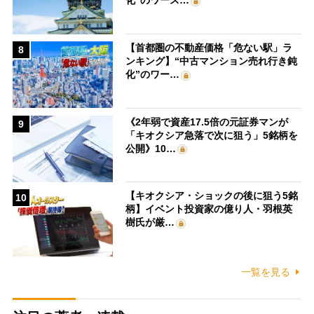
化”のワース…
【首都圏の不動産価格「危ない駅」ラ
8
ンキング】“中古マンション売れ行き鈍
化”のワー…
《2年弱で資産17.5倍の元証券マンが
9
「キオクシア急落で次に狙う」5銘柄を
公開》10…
【キオクシア・ショックの後に狙う5銘
10
柄】イベント投資家の億り人・羽根英
樹氏が厳…
一覧を見る