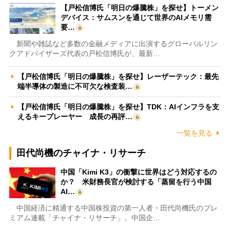
【戸松信博氏「明日の爆騰株」を探せ】トーメン
デバイス：サムスンを通じて世界のAIメモリ需
要…
新聞や雑誌など多数の金融メディアに出演するグローバルリン
クアドバイザーズ代表の戸松信博氏が、最新…
【戸松信博氏「明日の爆騰株」を探せ】レーザーテック：最先
端半導体の製造に不可欠な検査装…
【戸松信博氏「明日の爆騰株」を探せ】TDK：AIインフラを支
えるキープレーヤー 成長の再評…
一覧を見る
田代尚機のチャイナ・リサーチ
中国「Kimi K3」の衝撃に世界はどう対応するの
か？ 米財務長官が検討する「蒸留を行う中国
AI…
中国経済に精通する中国株投資の第一人者・田代尚機氏のプレ
ミアム連載「チャイナ・リサーチ」。中国企…