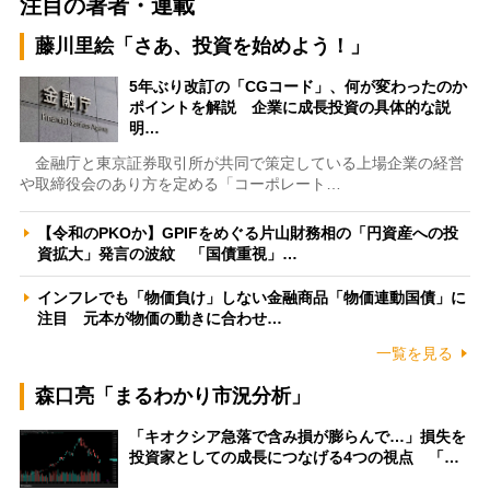
注目の著者・連載
藤川里絵「さあ、投資を始めよう！」
5年ぶり改訂の「CGコード」、何が変わったのか
ポイントを解説 企業に成長投資の具体的な説
明…
金融庁と東京証券取引所が共同で策定している上場企業の経営
や取締役会のあり方を定める「コーポレート…
【令和のPKOか】GPIFをめぐる片山財務相の「円資産への投
資拡大」発言の波紋 「国債重視」…
インフレでも「物価負け」しない金融商品「物価連動国債」に
注目 元本が物価の動きに合わせ…
一覧を見る
森口亮「まるわかり市況分析」
「キオクシア急落で含み損が膨らんで…」損失を
投資家としての成長につなげる4つの視点 「…