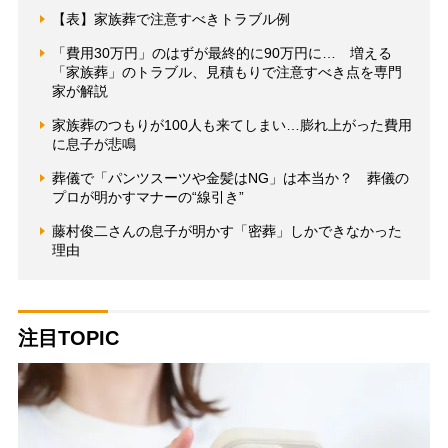
【表】家族葬で注意すべきトラブル例
「費用30万円」のはずが最終的に90万円に… 増える
「家族葬」のトラブル、見積もりで注意すべき点を専門
家が解説
家族葬のつもりが100人も来てしまい…膨れ上がった費用
に息子が悲鳴
葬儀で「パンツスーツや金髪はNG」は本当か？ 葬儀の
プロが明かすマナーの“線引き”
藤村俊二さんの息子が明かす「密葬」しかできなかった
理由
注目TOPIC