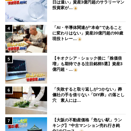
日は遠い」資産3億円超のサラリーマン
投資家が…
「AI・半導体関連が“本命”であること
4
に変わりはない」資産20億円超の90歳
現役トレー…
【キオクシア・ショック後に「株価倍
5
増」も期待できる注目銘柄5選】資産3
億円超・…
「失敗すると取り返しがつかない」葬
6
儀社の手を借りない「DIY葬」の落とし
穴 素人には…
【大阪の不動産価格「危ない駅」ラン
7
キング】“中古マンション売れ行き鈍