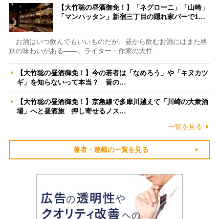
【大竹聡の昼酒御免！】「ネグローニ」「山崎」
「マンハッタン」新宿三丁目の隠れ家バーで1…
お酒はいつ飲んでもいいものだが、昼から飲むお酒にはまた格
別の味わいがある――。ライター・作家の大竹…
【大竹聡の昼酒御免！】今の若者は「なめろう」や「キヌカツ
ギ」を知らないって本当？ 昔の…
【大竹聡の昼酒御免！】京急線で多摩川越えて「川崎の大衆酒
場」へと昼酒旅 押し寄せるノス…
一覧を見る
著者・連載の一覧を見る