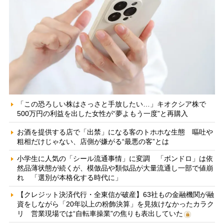
「この恐ろしい株はさっさと手放したい…」キオクシア株で
500万円の利益を出した女性が“夢よもう一度”と再購入
お酒を提供する店で「出禁」になる客のトホホな生態 嘔吐や
粗相だけじゃない、店側が嫌がる“最悪の客”とは
小学生に人気の「シール流通事情」に変調 「ボンドロ」は依
然品薄状態が続くが、模倣品や類似品が大量流通し一部で値崩
れ 「選別が本格化する時代に」
【クレジット決済代行・全東信が破産】63社もの金融機関が融
資をしながら「20年以上の粉飾決算」を見抜けなかったカラク
リ 営業現場では“自転車操業”の焦りも表出していた