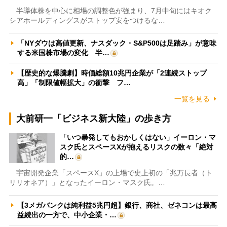
半導体株を中心に相場の調整色が強まり、7月中旬にはキオク
シアホールディングスがストップ安をつけるな…
「NYダウは高値更新、ナスダック・S&P500は足踏み」が意味
する米国株市場の変化 半…
【歴史的な爆騰劇】時価総額10兆円企業が「2連続ストップ
高」「制限値幅拡大」の衝撃 フ…
一覧を見る
大前研一「ビジネス新大陸」の歩き方
「いつ暴発してもおかしくはない」イーロン・マ
スク氏とスペースXが抱えるリスクの数々「絶対
的…
宇宙開発企業「スペースX」の上場で史上初の「兆万長者（ト
リリオネア）」となったイーロン・マスク氏。…
【3メガバンクは純利益5兆円超】銀行、商社、ゼネコンは最高
益続出の一方で、中小企業・…