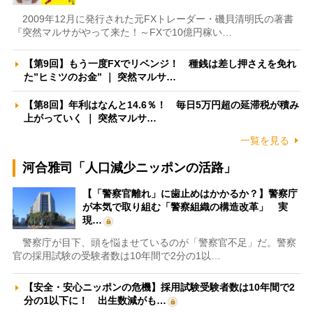
2009年12月に発行された元FXトレーダー・磯貝清明氏の著書
『突然マルサがやって来た！～FXで10億円稼い…
【第9回】もう一度FXでリベンジ！ 種銭は差し押さえを免れ
た”ヒミツのお金” ｜ 突然マルサ…
【第8回】年利はなんと14.6％！ 毎日5万円超の延滞税が積み
上がっていく ｜ 突然マルサ…
一覧を見る
河合雅司「人口減少ニッポンの活路」
【「警察官離れ」に歯止めはかかるか？】警察庁
が本気で取り組む「警察組織の構造改革」 実
現…
警察庁が目下、頭を悩ませているのが「警察官不足」だ。警察
官の採用試験の受験者数は10年間で2分の1以…
【安全・安心ニッポンの危機】採用試験受験者数は10年間で2
分の1以下に！ 出生数減がも…