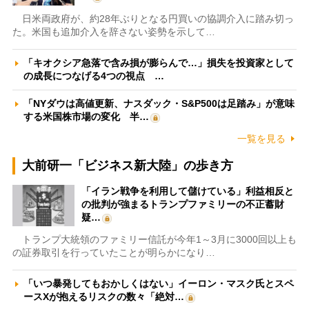
日米両政府が、約28年ぶりとなる円買いの協調介入に踏み切っ
た。米国も追加介入を辞さない姿勢を示して…
「キオクシア急落で含み損が膨らんで…」損失を投資家として
の成長につなげる4つの視点 …
「NYダウは高値更新、ナスダック・S&P500は足踏み」が意味
する米国株市場の変化 半…
一覧を見る
大前研一「ビジネス新大陸」の歩き方
「イラン戦争を利用して儲けている」利益相反と
の批判が強まるトランプファミリーの不正蓄財
疑…
トランプ大統領のファミリー信託が今年1～3月に3000回以上も
の証券取引を行っていたことが明らかになり…
「いつ暴発してもおかしくはない」イーロン・マスク氏とスペ
ースXが抱えるリスクの数々「絶対…