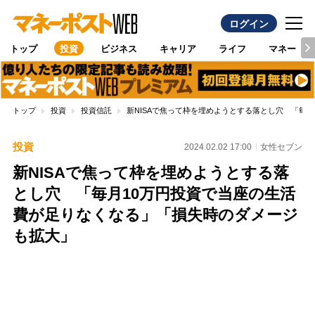
ログイン
トップ
投資
ビジネス
キャリア
ライフ
マネー
トップ
投資
投資信託
新NISAで焦って枠を埋めようとする落とし穴 「毎
投資
2024.02.02 17:00
女性セブン
新NISAで焦って枠を埋めようとする落
とし穴 「毎月10万円投資で当座の生活
費が足りなくなる」「損失時のダメージ
も拡大」
Loaded
:
100.00%
/
Unmute