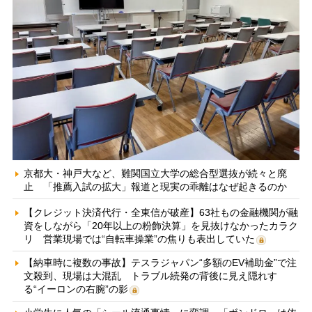
京都大・神戸大など、難関国立大学の総合型選抜が続々と廃
止 「推薦入試の拡大」報道と現実の乖離はなぜ起きるのか
【クレジット決済代行・全東信が破産】63社もの金融機関が融
資をしながら「20年以上の粉飾決算」を見抜けなかったカラク
リ 営業現場では“自転車操業”の焦りも表出していた
【納車時に複数の事故】テスラジャパン“多額のEV補助金”で注
文殺到、現場は大混乱 トラブル続発の背後に見え隠れす
る“イーロンの右腕”の影