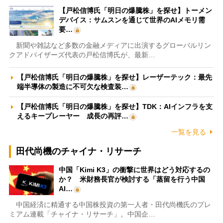
【戸松信博氏「明日の爆騰株」を探せ】トーメン
デバイス：サムスンを通じて世界のAIメモリ需
要…
新聞や雑誌など多数の金融メディアに出演するグローバルリン
クアドバイザーズ代表の戸松信博氏が、最新…
【戸松信博氏「明日の爆騰株」を探せ】レーザーテック：最先
端半導体の製造に不可欠な検査装…
【戸松信博氏「明日の爆騰株」を探せ】TDK：AIインフラを支
えるキープレーヤー 成長の再評…
一覧を見る
田代尚機のチャイナ・リサーチ
中国「Kimi K3」の衝撃に世界はどう対応するの
か？ 米財務長官が検討する「蒸留を行う中国
AI…
中国経済に精通する中国株投資の第一人者・田代尚機氏のプレ
ミアム連載「チャイナ・リサーチ」。中国企…