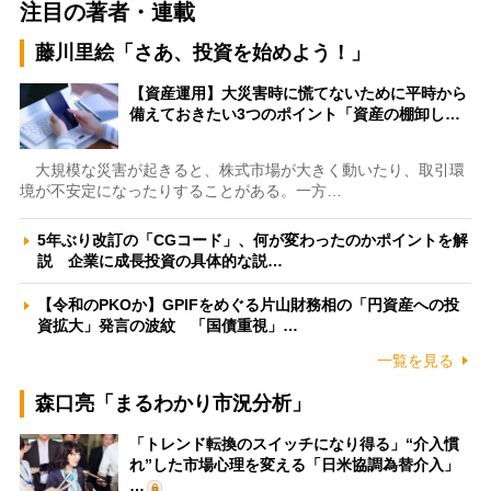
注目の著者・連載
藤川里絵「さあ、投資を始めよう！」
【資産運用】大災害時に慌てないために平時から
備えておきたい3つのポイント「資産の棚卸し…
大規模な災害が起きると、株式市場が大きく動いたり、取引環
境が不安定になったりすることがある。一方…
5年ぶり改訂の「CGコード」、何が変わったのかポイントを解
説 企業に成長投資の具体的な説…
【令和のPKOか】GPIFをめぐる片山財務相の「円資産への投
資拡大」発言の波紋 「国債重視」…
一覧を見る
森口亮「まるわかり市況分析」
「トレンド転換のスイッチになり得る」“介入慣
れ”した市場心理を変える「日米協調為替介入」
…