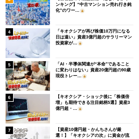
ンキング】“中古マンション売れ行き鈍
化”のワー…
「キオクシアが再び株価10万円になる
4
日は遠い」資産3億円超のサラリーマン
投資家が…
「AI・半導体関連が“本命”であること
5
に変わりはない」資産20億円超の90歳
現役トレー…
【キオクシア・ショック後に「株価倍
6
増」も期待できる注目銘柄5選】資産3
億円超・…
【資産10億円超・かんちさんが厳
7
選！】「キオクシアの次」に資金が流