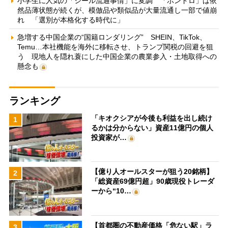
小学生に人気の「シール流通事情」に変調 「ボンドロ」は依
然品薄状態が続くが、模倣品や類似品が大量流通し一部で値崩
れ 「選別が本格化する時代に」
急増する中国企業の“国籍ロンダリング” SHEIN、TikTok、
Temu…本社機能を海外に移転させ、トランプ関税の回避を狙
う 現地人を隠れ蓑にした中国企業の農業参入・土地取得への
懸念も
ランキング
「キオクシアが今後も利益を出し続け
1
るかは分からない」資産11億円の個人
投資家が…
【億り人オールスターが狙う20銘柄】
2
「総資産69億円超」90歳現役トレーダ
ーから“10…
【首都圏の不動産価格「危ない駅」ラ
3