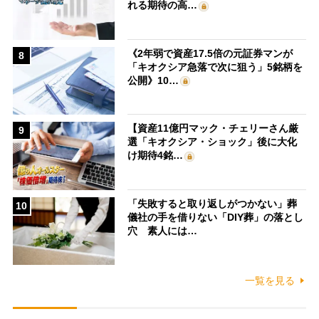
れる期待の高…
《2年弱で資産17.5倍の元証券マンが
8
「キオクシア急落で次に狙う」5銘柄を
公開》10…
【資産11億円マック・チェリーさん厳
9
選「キオクシア・ショック」後に大化
け期待4銘…
「失敗すると取り返しがつかない」葬
10
儀社の手を借りない「DIY葬」の落とし
穴 素人には…
一覧を見る