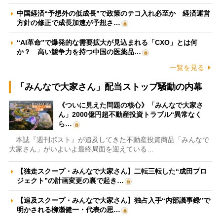
中国経済“予想外の低成長”で政策のテコ入れ必至か 経済運営
方針の修正で成長加速が予想さ…
“AI革命”で爆発的な需要拡大が見込まれる「CXO」とは何
か？ 高い競争力を持つ中国の医薬品…
一覧を見る
「みんなで大家さん」配当ストップ騒動の内幕
《ついに見えた問題の核心》「みんなで大家さ
ん」2000億円超不動産投資トラブル“異常なく
ら…
本誌『週刊ポスト』が追及してきた不動産投資商品「みんなで
大家さん」がいよいよ最終局面を迎えている…
【独走スクープ・みんなで大家さん】二転三転した“成田プロ
ジェクト”の計画変更の裏で起き…
【追及スクープ・みんなで大家さん】独占入手“内部議事録”で
明かされる柳瀬健一・代表の思…