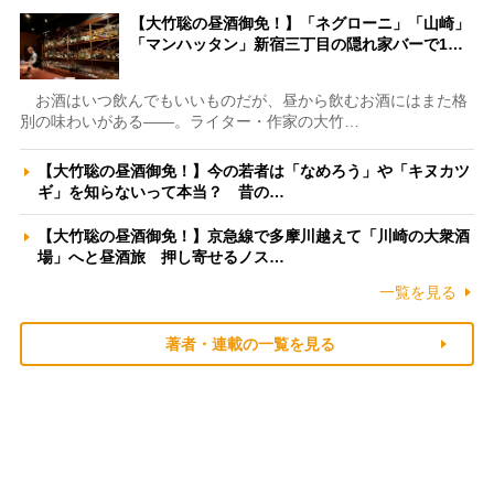
【大竹聡の昼酒御免！】「ネグローニ」「山崎」
「マンハッタン」新宿三丁目の隠れ家バーで1…
お酒はいつ飲んでもいいものだが、昼から飲むお酒にはまた格
別の味わいがある――。ライター・作家の大竹…
【大竹聡の昼酒御免！】今の若者は「なめろう」や「キヌカツ
ギ」を知らないって本当？ 昔の…
【大竹聡の昼酒御免！】京急線で多摩川越えて「川崎の大衆酒
場」へと昼酒旅 押し寄せるノス…
一覧を見る
著者・連載の一覧を見る