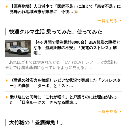
【医療崩壊】人口減少で「医師不足」に加えて「患者不足」に
見舞われ地域医療が限界に 今後…
一覧を見る
快適クルマ生活 乗ってみた、使ってみた
【4ヶ月間で受注累計6000台】BEV普及の障壁と
なる「航続距離の不安」「充電のストレス」解
消…
あれほどもてはやされていた「EV（BEV）シフト」の潮流も、
最近では減速基調になっているように見える。…
《雪道の対応力を検証》シビアな状況で実感した「フォレスタ
ー」の真価 「ターボ」と「スト…
乗り込むと同時に「これが軽？」と戸惑うのには理由があっ
た 「日産ルークス」さらなる躍進…
一覧を見る
大竹聡の「昼酒御免！」