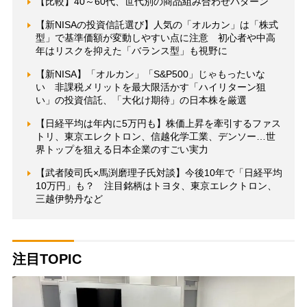
【比較】40～60代、世代別の商品組み合わせパターン
【新NISAの投資信託選び】人気の「オルカン」は「株式
型」で基準価額が変動しやすい点に注意 初心者や中高
年はリスクを抑えた「バランス型」も視野に
【新NISA】「オルカン」「S&P500」じゃもったいな
い 非課税メリットを最大限活かす「ハイリターン狙
い」の投資信託、「大化け期待」の日本株を厳選
【日経平均は年内に5万円も】株価上昇を牽引するファス
トリ、東京エレクトロン、信越化学工業、デンソー…世
界トップを狙える日本企業のすごい実力
【武者陵司氏×馬渕磨理子氏対談】今後10年で「日経平均
10万円」も？ 注目銘柄はトヨタ、東京エレクトロン、
三越伊勢丹など
注目TOPIC