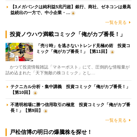
【3メガバンクは純利益5兆円超】銀行、商社、ゼネコンは最高
益続出の一方で、中小企業・…
一覧を見る
投資ノウハウ満載コミック「俺がカブ番長！」
「売り時」を逃さないトレンド見極め術 投資コ
ミック「俺がカブ番長！」【第11回】
かつて投資情報雑誌「マネーポスト」にて、圧倒的な情報量が
詰め込まれた「天下無敵の株コミック」とし…
テクニカル分析・集中講義 投資コミック「俺がカブ番長！」
【第10回】
不透明相場に勝つ信用取引の極意 投資コミック「俺がカブ番
長！」【第9回】
一覧を見る
戸松信博の明日の爆騰株を探せ！