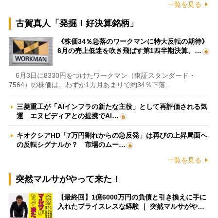
一覧を見る
古賀真人「発掘！好決算銘柄」
《株価34％急落のワークマンに特大反転の期待》
6月の売上低迷を吹き飛ばす第1四半期決算、…
6月3日に8330円をつけたワークマン（東証スタンダード・
7564）の株価は、わずか1カ月あまりで約34％下落…
三菱重工が「AIインフラの新たな主役」として再評価される気
運 エヌビディアとの提携でAI…
キオクシアHD「7万円割れからの急反発」は再びの上昇局面へ
の反転シグナルか？ 市場のムー…
一覧を見る
突然マルサがやって来た！
【最終回】1億6000万円の負債と引き換えに手に
入れたプライスレスな経験 ｜ 突然マルサがや…