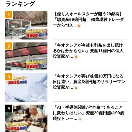
ランキング
【億り人オールスターが狙う20銘柄】
1
「総資産69億円超」90歳現役トレーダ
ーから“10…
「キオクシアが今後も利益を出し続け
2
るかは分からない」資産11億円の個人
投資家が…
「キオクシアが再び株価10万円になる
3
日は遠い」資産3億円超のサラリーマン
投資家が…
「AI・半導体関連が“本命”であること
4
に変わりはない」資産20億円超の90歳
現役トレー…