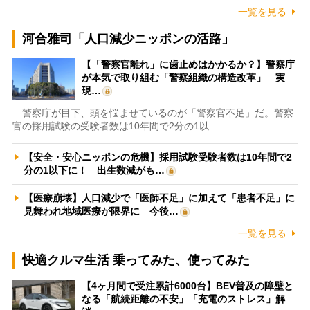
一覧を見る
河合雅司「人口減少ニッポンの活路」
【「警察官離れ」に歯止めはかかるか？】警察庁
が本気で取り組む「警察組織の構造改革」 実
現…
警察庁が目下、頭を悩ませているのが「警察官不足」だ。警察
官の採用試験の受験者数は10年間で2分の1以…
【安全・安心ニッポンの危機】採用試験受験者数は10年間で2
分の1以下に！ 出生数減がも…
【医療崩壊】人口減少で「医師不足」に加えて「患者不足」に
見舞われ地域医療が限界に 今後…
一覧を見る
快適クルマ生活 乗ってみた、使ってみた
【4ヶ月間で受注累計6000台】BEV普及の障壁と
なる「航続距離の不安」「充電のストレス」解