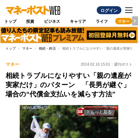
ログイン
トップ
投資
ビジネス
キャリア
ライフ
マネー
トップ
マネー
相続・終活
相続トラブルになりやすい「親の遺産が実家だけ
マネー
2024.02.10 15:01
週刊ポスト
相続トラブルになりやすい「親の遺産が
実家だけ」のパターン 「長男が継ぐ」
場合の“代償金支払いを減らす方法”
もっと見る
arrow_forward_ios