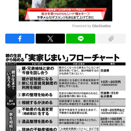
Powered by 
GliaStudios
Mute