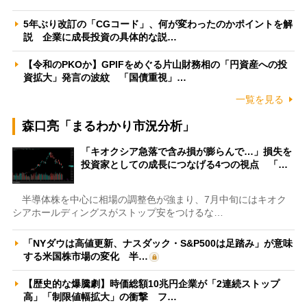
5年ぶり改訂の「CGコード」、何が変わったのかポイントを解
説 企業に成長投資の具体的な説…
【令和のPKOか】GPIFをめぐる片山財務相の「円資産への投
資拡大」発言の波紋 「国債重視」…
一覧を見る
森口亮「まるわかり市況分析」
「キオクシア急落で含み損が膨らんで…」損失を
投資家としての成長につなげる4つの視点 「…
半導体株を中心に相場の調整色が強まり、7月中旬にはキオク
シアホールディングスがストップ安をつけるな…
「NYダウは高値更新、ナスダック・S&P500は足踏み」が意味
する米国株市場の変化 半…
【歴史的な爆騰劇】時価総額10兆円企業が「2連続ストップ
高」「制限値幅拡大」の衝撃 フ…