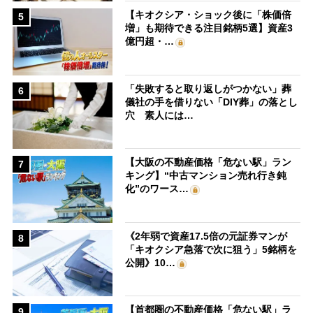
【キオクシア・ショック後に「株価倍
5
増」も期待できる注目銘柄5選】資産3
億円超・…
「失敗すると取り返しがつかない」葬
6
儀社の手を借りない「DIY葬」の落とし
穴 素人には…
【大阪の不動産価格「危ない駅」ラン
7
キング】“中古マンション売れ行き鈍
化”のワース…
《2年弱で資産17.5倍の元証券マンが
8
「キオクシア急落で次に狙う」5銘柄を
公開》10…
【首都圏の不動産価格「危ない駅」ラ
9