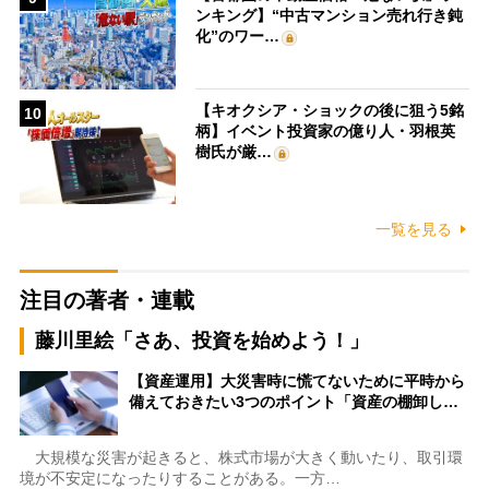
ンキング】“中古マンション売れ行き鈍
化”のワー…
【キオクシア・ショックの後に狙う5銘
10
柄】イベント投資家の億り人・羽根英
樹氏が厳…
一覧を見る
注目の著者・連載
藤川里絵「さあ、投資を始めよう！」
【資産運用】大災害時に慌てないために平時から
備えておきたい3つのポイント「資産の棚卸し…
大規模な災害が起きると、株式市場が大きく動いたり、取引環
境が不安定になったりすることがある。一方…