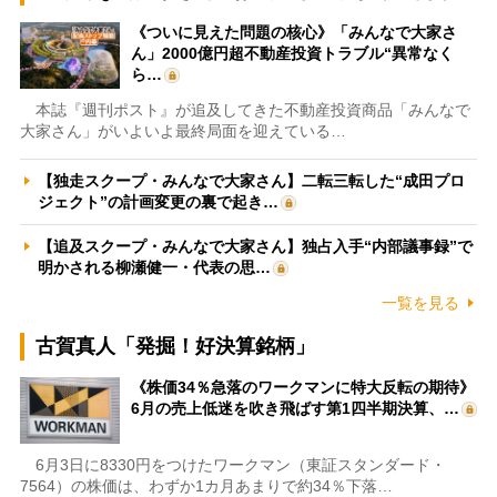
《ついに見えた問題の核心》「みんなで大家さ
ん」2000億円超不動産投資トラブル“異常なく
ら…
本誌『週刊ポスト』が追及してきた不動産投資商品「みんなで
大家さん」がいよいよ最終局面を迎えている…
【独走スクープ・みんなで大家さん】二転三転した“成田プロ
ジェクト”の計画変更の裏で起き…
【追及スクープ・みんなで大家さん】独占入手“内部議事録”で
明かされる柳瀬健一・代表の思…
一覧を見る
古賀真人「発掘！好決算銘柄」
《株価34％急落のワークマンに特大反転の期待》
6月の売上低迷を吹き飛ばす第1四半期決算、…
6月3日に8330円をつけたワークマン（東証スタンダード・
7564）の株価は、わずか1カ月あまりで約34％下落…