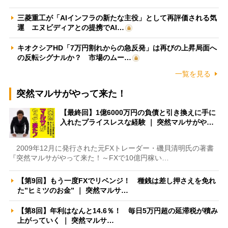
三菱重工が「AIインフラの新たな主役」として再評価される気
運 エヌビディアとの提携でAI…
キオクシアHD「7万円割れからの急反発」は再びの上昇局面へ
の反転シグナルか？ 市場のムー…
一覧を見る
突然マルサがやって来た！
【最終回】1億6000万円の負債と引き換えに手に
入れたプライスレスな経験 ｜ 突然マルサがや…
2009年12月に発行された元FXトレーダー・磯貝清明氏の著書
『突然マルサがやって来た！～FXで10億円稼い…
【第9回】もう一度FXでリベンジ！ 種銭は差し押さえを免れ
た”ヒミツのお金” ｜ 突然マルサ…
【第8回】年利はなんと14.6％！ 毎日5万円超の延滞税が積み
上がっていく ｜ 突然マルサ…