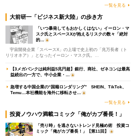
一覧を見る
大前研一「ビジネス新大陸」の歩き方
「いつ暴発してもおかしくはない」イーロン・マ
スク氏とスペースXが抱えるリスクの数々「絶対
的…
宇宙開発企業「スペースX」の上場で史上初の「兆万長者（ト
リリオネア）」となったイーロン・マスク氏。…
【3メガバンクは純利益5兆円超】銀行、商社、ゼネコンは最高
益続出の一方で、中小企業・…
急増する中国企業の“国籍ロンダリング” SHEIN、TikTok、
Temu…本社機能を海外に移転させ…
一覧を見る
投資ノウハウ満載コミック「俺がカブ番長！」
「売り時」を逃さないトレンド見極め術 投資コ
ミック「俺がカブ番長！」【第11回】