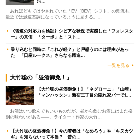
消…
あれほどもてはやされていた「EV（BEV）シフト」の潮流も、
最近では減速基調になっているように見える。…
《雪道の対応力を検証》シビアな状況で実感した「フォレスタ
ー」の真価 「ターボ」と「スト…
乗り込むと同時に「これが軽？」と戸惑うのには理由があっ
た 「日産ルークス」さらなる躍進…
一覧を見る
大竹聡の「昼酒御免！」
【大竹聡の昼酒御免！】「ネグローニ」「山崎」
「マンハッタン」新宿三丁目の隠れ家バーで1…
お酒はいつ飲んでもいいものだが、昼から飲むお酒にはまた格
別の味わいがある――。ライター・作家の大竹…
【大竹聡の昼酒御免！】今の若者は「なめろう」や「キヌカツ
ギ」を知らないって本当？ 昔の…