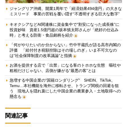
ジャングリア沖縄、開業1周年で「経済効果494億円」の大きな
ミスリード 事業の苦戦を覆い隠す“不透明すぎる巨大な数字”
キオクシアなどAI関連株に資金集中で“割安になった成長株”に
投資妙味 資産1.5億円超の坂本慎太郎さんが「絶好の仕込み
時」と考える防衛・食品銘柄を紹介
「何がやりたいのか分からない」竹中平蔵氏が語る高市内閣の
評価 「給付付き税額控除はその場しのぎ」いま不可欠なの
は“社会保障制度の改革議論”と指摘
お酒を提供する店で「出禁」になる客のトホホな生態 嘔吐や
粗相だけじゃない、店側が嫌がる“最悪の客”とは
急増する中国企業の“国籍ロンダリング” SHEIN、TikTok、
Temu…本社機能を海外に移転させ、トランプ関税の回避を狙
う 現地人を隠れ蓑にした中国企業の農業参入・土地取得への
懸念も
関連記事