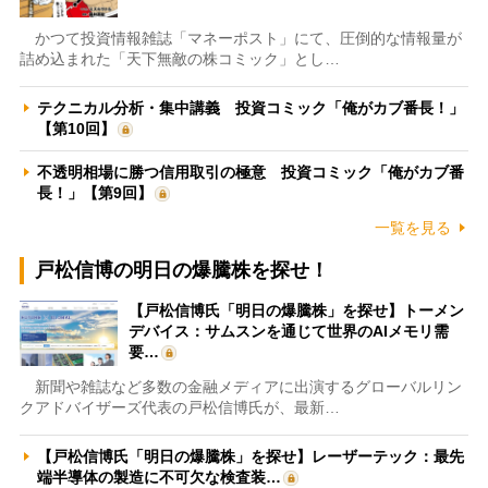
かつて投資情報雑誌「マネーポスト」にて、圧倒的な情報量が
詰め込まれた「天下無敵の株コミック」とし…
テクニカル分析・集中講義 投資コミック「俺がカブ番長！」
【第10回】
不透明相場に勝つ信用取引の極意 投資コミック「俺がカブ番
長！」【第9回】
一覧を見る
戸松信博の明日の爆騰株を探せ！
【戸松信博氏「明日の爆騰株」を探せ】トーメン
デバイス：サムスンを通じて世界のAIメモリ需
要…
新聞や雑誌など多数の金融メディアに出演するグローバルリン
クアドバイザーズ代表の戸松信博氏が、最新…
【戸松信博氏「明日の爆騰株」を探せ】レーザーテック：最先
端半導体の製造に不可欠な検査装…