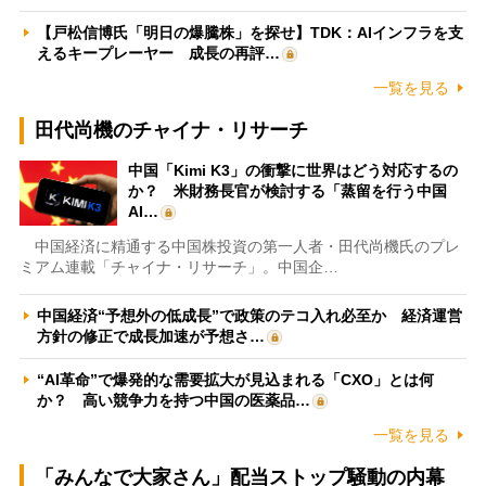
【戸松信博氏「明日の爆騰株」を探せ】TDK：AIインフラを支
えるキープレーヤー 成長の再評…
一覧を見る
田代尚機のチャイナ・リサーチ
中国「Kimi K3」の衝撃に世界はどう対応するの
か？ 米財務長官が検討する「蒸留を行う中国
AI…
中国経済に精通する中国株投資の第一人者・田代尚機氏のプレ
ミアム連載「チャイナ・リサーチ」。中国企…
中国経済“予想外の低成長”で政策のテコ入れ必至か 経済運営
方針の修正で成長加速が予想さ…
“AI革命”で爆発的な需要拡大が見込まれる「CXO」とは何
か？ 高い競争力を持つ中国の医薬品…
一覧を見る
「みんなで大家さん」配当ストップ騒動の内幕