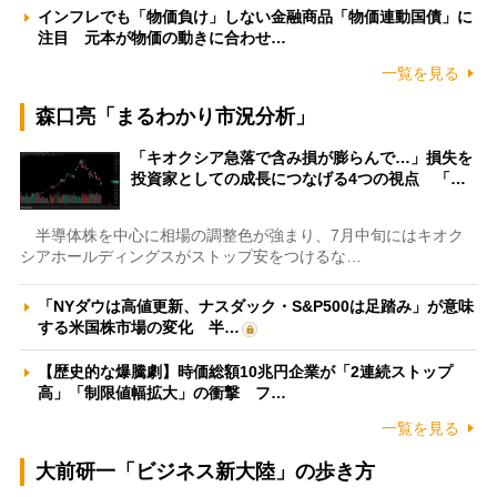
インフレでも「物価負け」しない金融商品「物価連動国債」に
注目 元本が物価の動きに合わせ…
一覧を見る
森口亮「まるわかり市況分析」
「キオクシア急落で含み損が膨らんで…」損失を
投資家としての成長につなげる4つの視点 「…
半導体株を中心に相場の調整色が強まり、7月中旬にはキオク
シアホールディングスがストップ安をつけるな…
「NYダウは高値更新、ナスダック・S&P500は足踏み」が意味
する米国株市場の変化 半…
【歴史的な爆騰劇】時価総額10兆円企業が「2連続ストップ
高」「制限値幅拡大」の衝撃 フ…
一覧を見る
大前研一「ビジネス新大陸」の歩き方