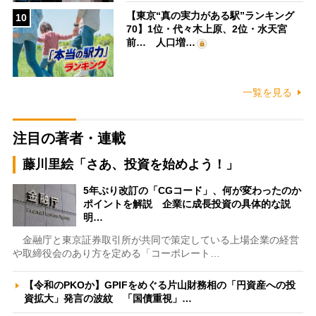
【東京“真の実力がある駅”ランキング
10
70】1位・代々木上原、2位・水天宮
前… 人口増…
一覧を見る
注目の著者・連載
藤川里絵「さあ、投資を始めよう！」
5年ぶり改訂の「CGコード」、何が変わったのか
ポイントを解説 企業に成長投資の具体的な説
明…
金融庁と東京証券取引所が共同で策定している上場企業の経営
や取締役会のあり方を定める「コーポレート…
【令和のPKOか】GPIFをめぐる片山財務相の「円資産への投
資拡大」発言の波紋 「国債重視」…