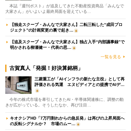
本誌『週刊ポスト』が追及してきた不動産投資商品「みんなで
大家さん」がいよいよ最終局面を迎えている…
【独走スクープ・みんなで大家さん】二転三転した“成田プロ
ジェクト”の計画変更の裏で起き…
【追及スクープ・みんなで大家さん】独占入手“内部議事録”で
明かされる柳瀬健一・代表の思…
一覧を見る
古賀真人「発掘！好決算銘柄」
三菱重工が「AIインフラの新たな主役」として再
評価される気運 エヌビディアとの提携でAIデ…
今年の株式市場を牽引してきたAI・半導体関連株に、調整の動
きが広がっている。そうしたなか、再び注目…
キオクシアHD「7万円割れからの急反発」は再びの上昇局面へ
の反転シグナルか？ 市場のムー…