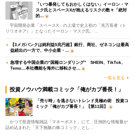
「いつ暴発してもおかしくはない」イーロン・マ
スク氏とスペースXが抱えるリスクの数々「絶対
的…
宇宙開発企業「スペースX」の上場で史上初の「兆万長者（ト
リリオネア）」となったイーロン・マスク氏。…
【3メガバンクは純利益5兆円超】銀行、商社、ゼネコンは最高
益続出の一方で、中小企業・…
急増する中国企業の“国籍ロンダリング” SHEIN、TikTok、
Temu…本社機能を海外に移転させ…
一覧を見る
投資ノウハウ満載コミック「俺がカブ番長！」
「売り時」を逃さないトレンド見極め術 投資コ
ミック「俺がカブ番長！」【第11回】
かつて投資情報雑誌「マネーポスト」にて、圧倒的な情報量が
詰め込まれた「天下無敵の株コミック」とし…