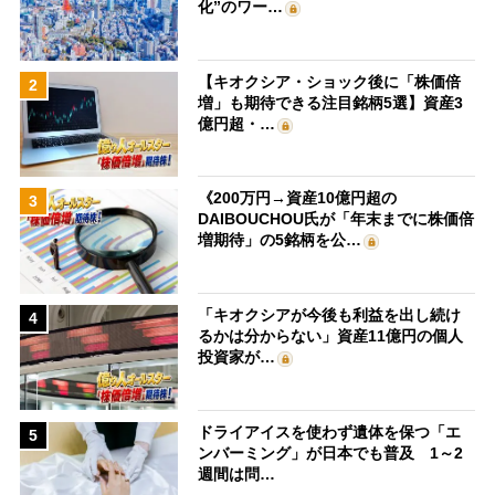
化”のワー…
【キオクシア・ショック後に「株価倍
2
増」も期待できる注目銘柄5選】資産3
億円超・…
《200万円→資産10億円超の
3
DAIBOUCHOU氏が「年末までに株価倍
増期待」の5銘柄を公…
「キオクシアが今後も利益を出し続け
4
るかは分からない」資産11億円の個人
投資家が…
ドライアイスを使わず遺体を保つ「エ
5
ンバーミング」が日本でも普及 1～2
週間は問…