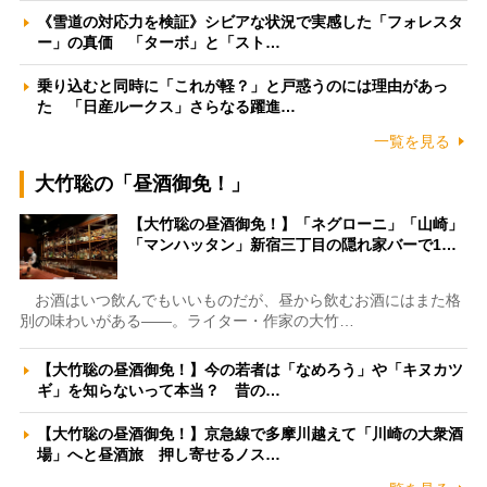
《雪道の対応力を検証》シビアな状況で実感した「フォレスタ
ー」の真価 「ターボ」と「スト…
乗り込むと同時に「これが軽？」と戸惑うのには理由があっ
た 「日産ルークス」さらなる躍進…
一覧を見る
大竹聡の「昼酒御免！」
【大竹聡の昼酒御免！】「ネグローニ」「山崎」
「マンハッタン」新宿三丁目の隠れ家バーで1…
お酒はいつ飲んでもいいものだが、昼から飲むお酒にはまた格
別の味わいがある――。ライター・作家の大竹…
【大竹聡の昼酒御免！】今の若者は「なめろう」や「キヌカツ
ギ」を知らないって本当？ 昔の…
【大竹聡の昼酒御免！】京急線で多摩川越えて「川崎の大衆酒
場」へと昼酒旅 押し寄せるノス…