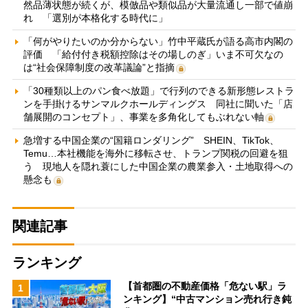
然品薄状態が続くが、模倣品や類似品が大量流通し一部で値崩
れ 「選別が本格化する時代に」
「何がやりたいのか分からない」竹中平蔵氏が語る高市内閣の
評価 「給付付き税額控除はその場しのぎ」いま不可欠なの
は“社会保障制度の改革議論”と指摘
「30種類以上のパン食べ放題」で行列のできる新形態レストラ
ンを手掛けるサンマルクホールディングス 同社に聞いた「店
舗展開のコンセプト」、事業を多角化してもぶれない軸
急増する中国企業の“国籍ロンダリング” SHEIN、TikTok、
Temu…本社機能を海外に移転させ、トランプ関税の回避を狙
う 現地人を隠れ蓑にした中国企業の農業参入・土地取得への
懸念も
関連記事
ランキング
【首都圏の不動産価格「危ない駅」ラ
1
ンキング】“中古マンション売れ行き鈍