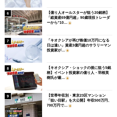
【億り人オールスターが狙う20銘柄】
6
「総資産69億円超」90歳現役トレーダ
ーから“10…
「キオクシアが再び株価10万円になる
7
日は遠い」資産3億円超のサラリーマン
投資家が…
【キオクシア・ショックの後に狙う5銘
8
柄】イベント投資家の億り人・羽根英
樹氏が厳…
【世帯年収別・東京23区マンション
9
「狙い目駅」を大公開】年収500万円、
700万円で…