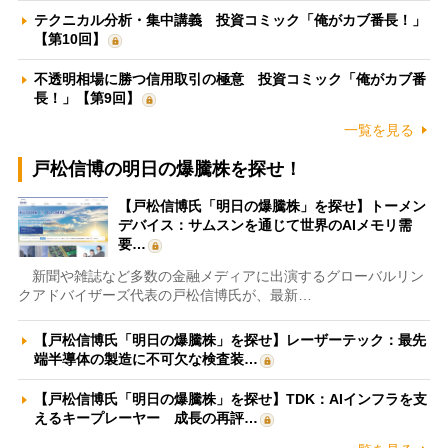
テクニカル分析・集中講義 投資コミック「俺がカブ番長！」
【第10回】
不透明相場に勝つ信用取引の極意 投資コミック「俺がカブ番
長！」【第9回】
一覧を見る
戸松信博の明日の爆騰株を探せ！
【戸松信博氏「明日の爆騰株」を探せ】トーメン
デバイス：サムスンを通じて世界のAIメモリ需
要…
新聞や雑誌など多数の金融メディアに出演するグローバルリン
クアドバイザーズ代表の戸松信博氏が、最新…
【戸松信博氏「明日の爆騰株」を探せ】レーザーテック：最先
端半導体の製造に不可欠な検査装…
【戸松信博氏「明日の爆騰株」を探せ】TDK：AIインフラを支
えるキープレーヤー 成長の再評…