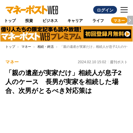
ログイン
トップ
投資
ビジネス
キャリア
ライフ
マネー
トップ
マネー
相続・終活
「親の遺産が実家だけ」相続人が息子2人のケー
マネー
2024.02.10 15:02
週刊ポスト
「親の遺産が実家だけ」相続人が息子2
人のケース 長男が実家を相続した場
合、次男がとるべき対応策は
Loaded
:
100.00%
/
Unmute