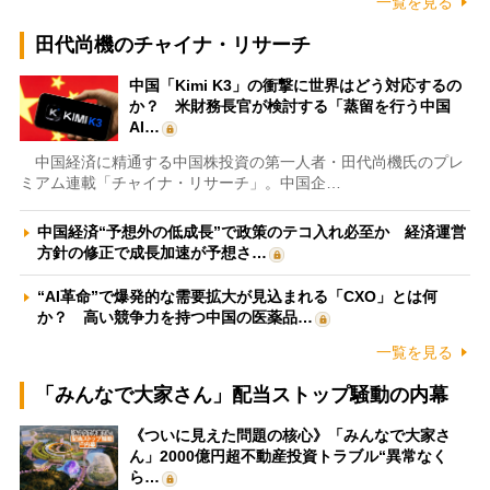
一覧を見る
田代尚機のチャイナ・リサーチ
中国「Kimi K3」の衝撃に世界はどう対応するの
か？ 米財務長官が検討する「蒸留を行う中国
AI…
中国経済に精通する中国株投資の第一人者・田代尚機氏のプレ
ミアム連載「チャイナ・リサーチ」。中国企…
中国経済“予想外の低成長”で政策のテコ入れ必至か 経済運営
方針の修正で成長加速が予想さ…
“AI革命”で爆発的な需要拡大が見込まれる「CXO」とは何
か？ 高い競争力を持つ中国の医薬品…
一覧を見る
「みんなで大家さん」配当ストップ騒動の内幕
《ついに見えた問題の核心》「みんなで大家さ
ん」2000億円超不動産投資トラブル“異常なく
ら…