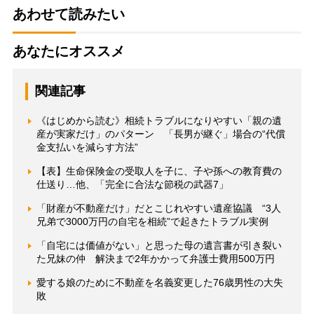
あわせて読みたい
あなたにオススメ
関連記事
《はじめから読む》相続トラブルになりやすい「親の遺
産が実家だけ」のパターン 「長男が継ぐ」場合の“代償
金支払いを減らす方法”
【表】生命保険金の受取人を子に、子や孫への教育費の
仕送り…他、「完全に合法な節税の武器7」
「財産が不動産だけ」だとこじれやすい遺産協議 “3人
兄弟で3000万円の自宅を相続”で起きたトラブル実例
「自宅には価値がない」と思った母の遺言書が引き裂い
た兄妹の仲 解決まで2年かかって弁護士費用500万円
愛する娘のために不動産を名義変更した76歳男性の大失
敗