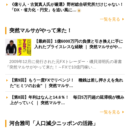
《億り人・古賀真人氏が厳選》野村総合研究所だけじゃない！
「DX・省力化・円安」を追い風に…
一覧を見る
突然マルサがやって来た！
【最終回】1億6000万円の負債と引き換えに手に
入れたプライスレスな経験 ｜ 突然マルサがや…
2009年12月に発行された元FXトレーダー・磯貝清明氏の著書
『突然マルサがやって来た！～FXで10億円稼い…
【第9回】もう一度FXでリベンジ！ 種銭は差し押さえを免れ
た”ヒミツのお金” ｜ 突然マルサ…
【第8回】年利はなんと14.6％！ 毎日5万円超の延滞税が積み
上がっていく ｜ 突然マルサ…
一覧を見る
河合雅司「人口減少ニッポンの活路」