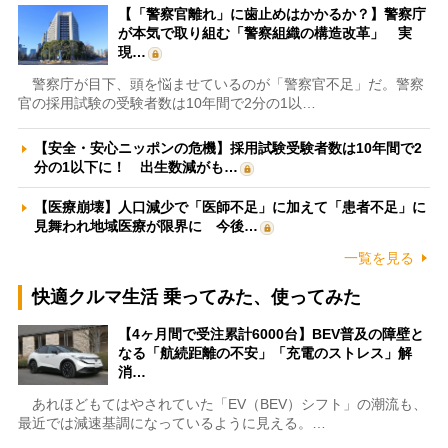
【「警察官離れ」に歯止めはかかるか？】警察庁
が本気で取り組む「警察組織の構造改革」 実
現…
警察庁が目下、頭を悩ませているのが「警察官不足」だ。警察
官の採用試験の受験者数は10年間で2分の1以…
【安全・安心ニッポンの危機】採用試験受験者数は10年間で2
分の1以下に！ 出生数減がも…
【医療崩壊】人口減少で「医師不足」に加えて「患者不足」に
見舞われ地域医療が限界に 今後…
一覧を見る
快適クルマ生活 乗ってみた、使ってみた
【4ヶ月間で受注累計6000台】BEV普及の障壁と
なる「航続距離の不安」「充電のストレス」解
消…
あれほどもてはやされていた「EV（BEV）シフト」の潮流も、
最近では減速基調になっているように見える。…