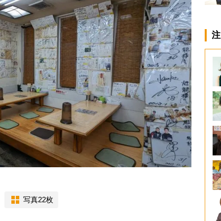
注
写真22枚