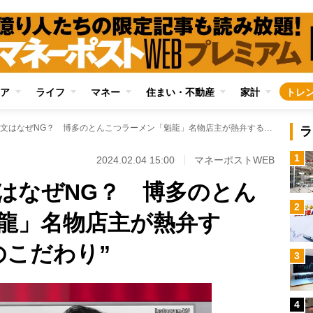
ア
ライフ
マネー
住まい・不動産
家計
トレ
「バリカタ」注文はなぜNG？ 博多のとんこつラーメン「魁龍」名物店主が熱弁する“麺の茹で方へのこだわり”
ラ
1
2024.02.04 15:00
マネーポストWEB
はなぜNG？ 博多のとん
2
龍」名物店主が熱弁す
のこだわり”
3
4