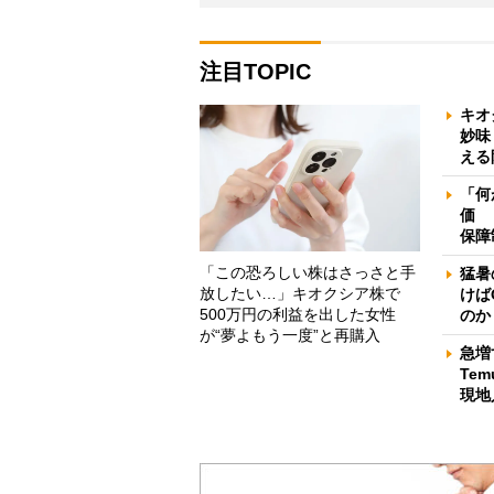
注目TOPIC
キオ
妙味
える
「何
価 
保障
「この恐ろしい株はさっさと手
猛暑
放したい…」キオクシア株で
けば
500万円の利益を出した女性
のか
が“夢よもう一度”と再購入
急増
Te
現地