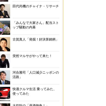
田代尚機のチャイナ・リサーチ
「みんなで大家さん」配当スト
ップ騒動の内幕
古賀真人「発掘！好決算銘柄」
突然マルサがやって来た！
河合雅司「人口減少ニッポンの
活路」
快適クルマ生活 乗ってみた、
使ってみた
大竹聡の「昼酒御免！」