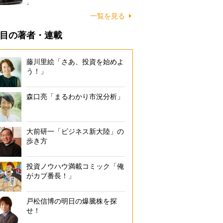
一覧を見る
目の著者・連載
藤川里絵「さあ、投資を始めよ
う！」
森口亮「まるわかり市況分析」
大前研一「ビジネス新大陸」の
歩き方
投資ノウハウ満載コミック「俺
がカブ番長！」
戸松信博の明日の爆騰株を探
せ！