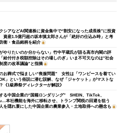
クシアなどAI関連株に資金集中で“割安になった成長株”に投資
 資産1.5億円超の坂本慎太郎さんが「絶好の仕込み時」と考
防衛・食品銘柄を紹介
がやりたいのか分からない」竹中平蔵氏が語る高市内閣の評
「給付付き税額控除はその場しのぎ」いま不可欠なのは“社会
制度の改革議論”と指摘
のお葬式で悩ましい“喪服問題” 女性は「ワンピースを着てい
OK」という俗説に潜む誤解、なぜ「ジャケット」がマストな
？《1級葬祭ディレクターが解説》
する中国企業の“国籍ロンダリング” SHEIN、TikTok、
mu…本社機能を海外に移転させ、トランプ関税の回避を狙う
人を隠れ蓑にした中国企業の農業参入・土地取得への懸念も