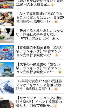
し続けるかは分からない」資産
11億円の個人投資家…
「AI・半導体関連が“本命”であ
ることに変わりはない」資産20
億円超の90歳現役トレ…
「失敗すると取り返しがつかな
い」葬儀社の手を借りない
「DIY葬」の落とし穴 素人
に…
【首都圏の不動産価格「危ない
駅」ランキング】“中古マンシ
ョン売れ行き鈍化”のワ…
【大阪の不動産価格「危ない
駅」ランキング】“中古マンシ
ョン売れ行き鈍化”のワー…
《2年弱で資産17.5倍の元証券
マンが「キオクシア急落で次に
狙う」5銘柄を公開》1…
【キオクシア・ショックの後に
狙う5銘柄】イベント投資家の
億り人・羽根英樹氏が…