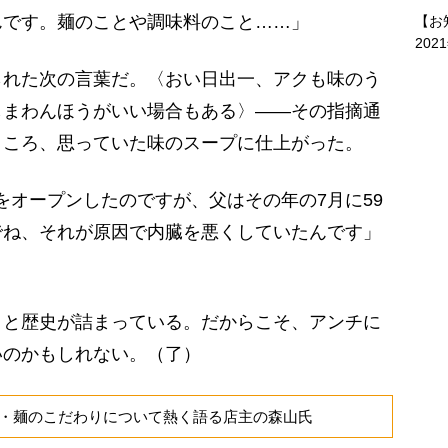
んです。麺のことや調味料のこと……」
【お
202
れた次の言葉だ。〈おい日出一、アクも味のう
しまわんほうがいい場合もある〉――その指摘通
ところ、思っていた味のスープに仕上がった。
魁龍をオープンしたのですが、父はその年の7月に59
でね、それが原因で内臓を悪くしていたんです」
と歴史が詰まっている。だからこそ、アンチに
いのかもしれない。（了）
・麺のこだわりについて熱く語る店主の森山氏