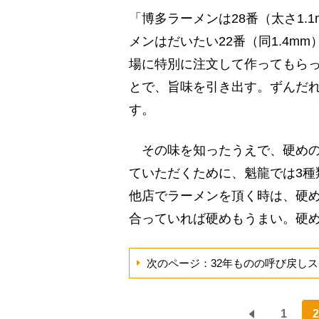
「博多ラーメンは28番（太さ1.1
メンはだいたい22番（同1.4m
場に特別に注文して作ってもら
とで、旨味を引き出す。ずんだ
す。
その味を知ったうえで、硬めの
ていただくために、魁龍では3種
他店でラーメンを頂く時は、硬
合っていれば硬めもうまい。硬
次のページ：32年ものの呼び戻し
1
2