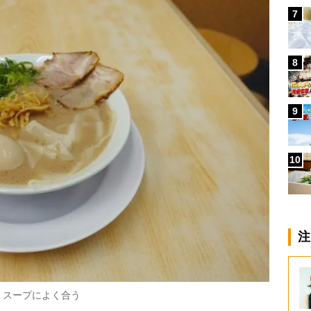
7
8
9
10
注
。スープによく合う