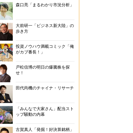
森口亮「まるわかり市況分析」
大前研一「ビジネス新大陸」の
歩き方
投資ノウハウ満載コミック「俺
がカブ番長！」
戸松信博の明日の爆騰株を探
せ！
田代尚機のチャイナ・リサーチ
「みんなで大家さん」配当スト
ップ騒動の内幕
古賀真人「発掘！好決算銘柄」