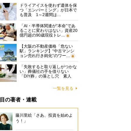
ドライアイスを使わず遺体を保
つ「エンバーミング」が日本で
も普及 1～2週間は…
「AI・半導体関連が“本命”であ
ることに変わりはない」資産20
億円超の90歳現役トレ…
【大阪の不動産価格「危ない
駅」ランキング】“中古マンシ
ョン売れ行き鈍化”のワー…
「失敗すると取り返しがつかな
い」葬儀社の手を借りない
「DIY葬」の落とし穴 素人
に…
一覧を見る
目の著者・連載
藤川里絵「さあ、投資を始めよ
う！」