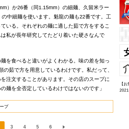
mm）か26番（同1.15mm）の細麺、久留米ラー
m）の中細麺を使います。魁龍の麺も22番です。工
っている。それぞれの麺に適した茹で方をするこ
れは私が長年研究してたどり着いた硬さなんで
麺を食べると違いがよくわかる。味の差を知っ
類の茹で方を用意しているわけです。私だって、
めを注文することがあります。その店のスープに
【お
めの麺を全否定しているわけではないのです」
202
スープ
3
4
5
6