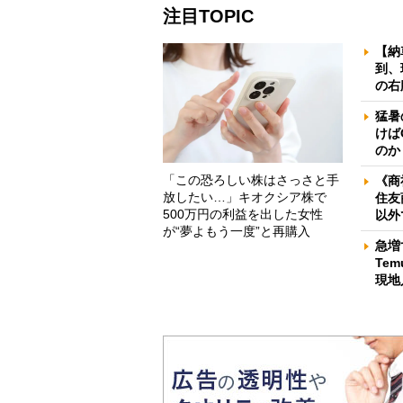
注目TOPIC
【納
到、
の右
猛暑
けば
のか
「この恐ろしい株はさっさと手
《商
放したい…」キオクシア株で
住友
500万円の利益を出した女性
以外
が“夢よもう一度”と再購入
急増
Te
現地