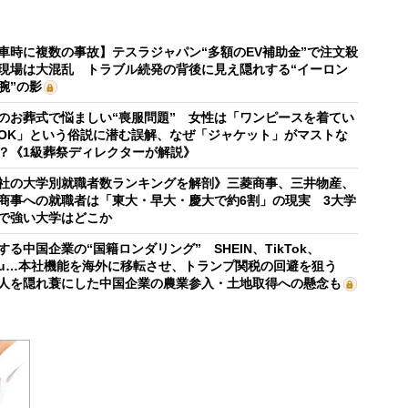
車時に複数の事故】テスラジャパン“多額のEV補助金”で注文殺
現場は大混乱 トラブル続発の背後に見え隠れする“イーロン
腕”の影
のお葬式で悩ましい“喪服問題” 女性は「ワンピースを着てい
OK」という俗説に潜む誤解、なぜ「ジャケット」がマストな
？《1級葬祭ディレクターが解説》
社の大学別就職者数ランキングを解剖》三菱商事、三井物産、
商事への就職者は「東大・早大・慶大で約6割」の現実 3大学
で強い大学はどこか
する中国企業の“国籍ロンダリング” SHEIN、TikTok、
mu…本社機能を海外に移転させ、トランプ関税の回避を狙う
人を隠れ蓑にした中国企業の農業参入・土地取得への懸念も