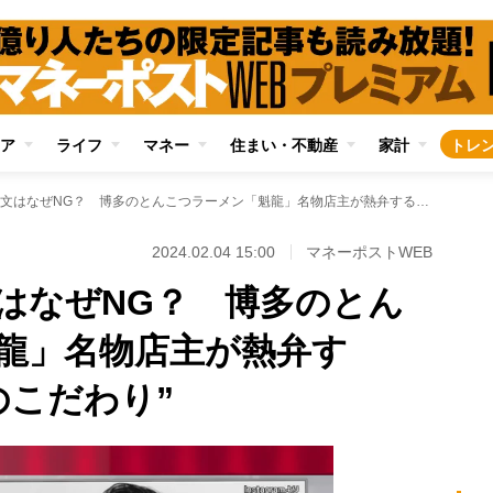
ア
ライフ
マネー
住まい・不動産
家計
トレ
「バリカタ」注文はなぜNG？ 博多のとんこつラーメン「魁龍」名物店主が熱弁する“麺の茹で方へのこだわり”
2024.02.04 15:00
マネーポストWEB
はなぜNG？ 博多のとん
龍」名物店主が熱弁す
のこだわり”