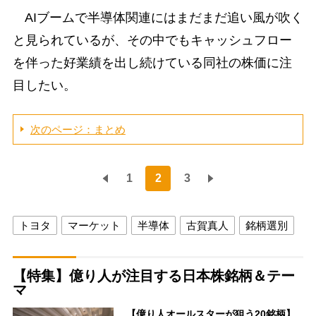
AIブームで半導体関連にはまだまだ追い風が吹く
と見られているが、その中でもキャッシュフロー
を伴った好業績を出し続けている同社の株価に注
目したい。
次のページ：まとめ
1
2
3
トヨタ
マーケット
半導体
古賀真人
銘柄選別
【特集】億り人が注目する日本株銘柄＆テー
マ
【億り人オールスターが狙う20銘柄】