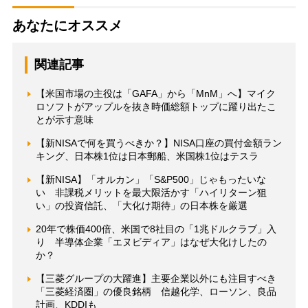
あなたにオススメ
関連記事
【米国市場の主役は「GAFA」から「MnM」へ】マイク
ロソフトがアップルを抜き時価総額トップに躍り出たこ
とが示す意味
【新NISAで何を買うべきか？】NISA口座の買付金額ラン
キング、日本株1位は日本郵船、米国株1位はテスラ
【新NISA】「オルカン」「S&P500」じゃもったいな
い 非課税メリットを最大限活かす「ハイリターン狙
い」の投資信託、「大化け期待」の日本株を厳選
20年で株価400倍、米国で8社目の「1兆ドルクラブ」入
り 半導体企業「エヌビディア」はなぜ大化けしたの
か？
【三菱グループの大躍進】主要企業以外にも注目すべき
「三菱経済圏」の優良銘柄 信越化学、ローソン、良品
計画、KDDIも