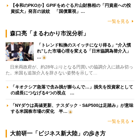
【令和のPKOか】GPIFをめぐる片山財務相の「円資産への投
資拡大」発言の波紋 「国債重視」…
一覧を見る
森口亮「まるわかり市況分析」
「トレンド転換のスイッチになり得る」“介入慣
れ”した市場心理を変える「日米協調為替介入」
…
日米両政府が、約28年ぶりとなる円買いの協調介入に踏み切っ
た。米国も追加介入を辞さない姿勢を示して…
「キオクシア急落で含み損が膨らんで…」損失を投資家として
の成長につなげる4つの視点 …
「NYダウは高値更新、ナスダック・S&P500は足踏み」が意味
する米国株市場の変化 半…
一覧を見る
大前研一「ビジネス新大陸」の歩き方