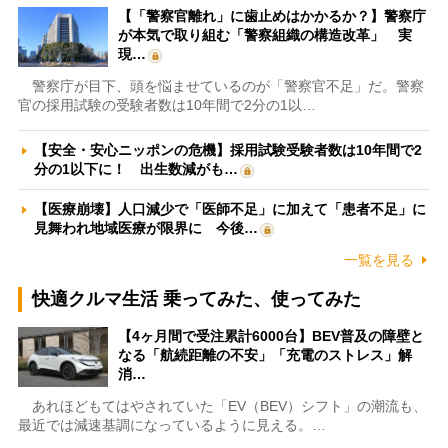
【「警察官離れ」に歯止めはかかるか？】警察庁
が本気で取り組む「警察組織の構造改革」 実
現…
警察庁が目下、頭を悩ませているのが「警察官不足」だ。警察
官の採用試験の受験者数は10年間で2分の1以…
【安全・安心ニッポンの危機】採用試験受験者数は10年間で2
分の1以下に！ 出生数減がも…
【医療崩壊】人口減少で「医師不足」に加えて「患者不足」に
見舞われ地域医療が限界に 今後…
一覧を見る
快適クルマ生活 乗ってみた、使ってみた
【4ヶ月間で受注累計6000台】BEV普及の障壁と
なる「航続距離の不安」「充電のストレス」解
消…
あれほどもてはやされていた「EV（BEV）シフト」の潮流も、
最近では減速基調になっているように見える。…