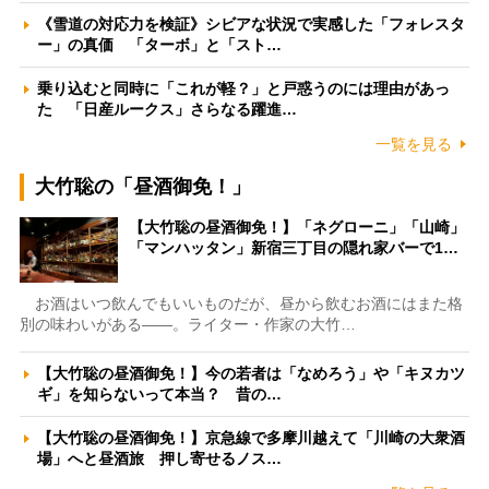
《雪道の対応力を検証》シビアな状況で実感した「フォレスタ
ー」の真価 「ターボ」と「スト…
乗り込むと同時に「これが軽？」と戸惑うのには理由があっ
た 「日産ルークス」さらなる躍進…
一覧を見る
大竹聡の「昼酒御免！」
【大竹聡の昼酒御免！】「ネグローニ」「山崎」
「マンハッタン」新宿三丁目の隠れ家バーで1…
お酒はいつ飲んでもいいものだが、昼から飲むお酒にはまた格
別の味わいがある――。ライター・作家の大竹…
【大竹聡の昼酒御免！】今の若者は「なめろう」や「キヌカツ
ギ」を知らないって本当？ 昔の…
【大竹聡の昼酒御免！】京急線で多摩川越えて「川崎の大衆酒
場」へと昼酒旅 押し寄せるノス…