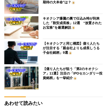
期待の大本命”は？
キオクシア爆騰の裏で仕込み時が到来
した「割安成長株」12選 “放置された
お宝株”を厳選解説
【キオクシアと同じ構図】億り人たち
が注目する「親会社よりも成長しうる
子会社銘柄」9選
【億り人たちが狙う「第2のキオクシ
ア」11選】注目の「IPOセカンダリー投
資銘柄」を一挙紹介
あわせて読みたい