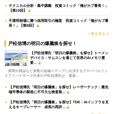
テクニカル分析・集中講義 投資コミック「俺がカブ番長！」
【第10回】
不透明相場に勝つ信用取引の極意 投資コミック「俺がカブ番
長！」【第9回】
一覧を見る
戸松信博の明日の爆騰株を探せ！
【戸松信博氏「明日の爆騰株」を探せ】トーメン
デバイス：サムスンを通じて世界のAIメモリ需
要…
新聞や雑誌など多数の金融メディアに出演するグローバルリン
クアドバイザーズ代表の戸松信博氏が、最新…
【戸松信博氏「明日の爆騰株」を探せ】レーザーテック：最先
端半導体の製造に不可欠な検査装…
【戸松信博氏「明日の爆騰株」を探せ】TDK：AIインフラを支
えるキープレーヤー 成長の再評…