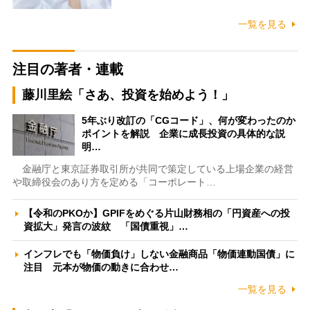
一覧を見る
注目の著者・連載
藤川里絵「さあ、投資を始めよう！」
5年ぶり改訂の「CGコード」、何が変わったのか
ポイントを解説 企業に成長投資の具体的な説
明…
金融庁と東京証券取引所が共同で策定している上場企業の経営
や取締役会のあり方を定める「コーポレート…
【令和のPKOか】GPIFをめぐる片山財務相の「円資産への投
資拡大」発言の波紋 「国債重視」…
インフレでも「物価負け」しない金融商品「物価連動国債」に
注目 元本が物価の動きに合わせ…
一覧を見る