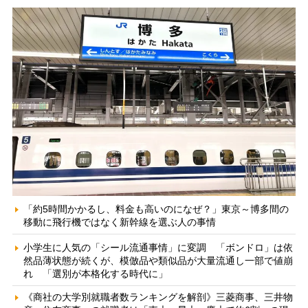
「約5時間かかるし、料金も高いのになぜ？」東京～博多間の
移動に飛行機ではなく新幹線を選ぶ人の事情
小学生に人気の「シール流通事情」に変調 「ボンドロ」は依
然品薄状態が続くが、模倣品や類似品が大量流通し一部で値崩
れ 「選別が本格化する時代に」
《商社の大学別就職者数ランキングを解剖》三菱商事、三井物