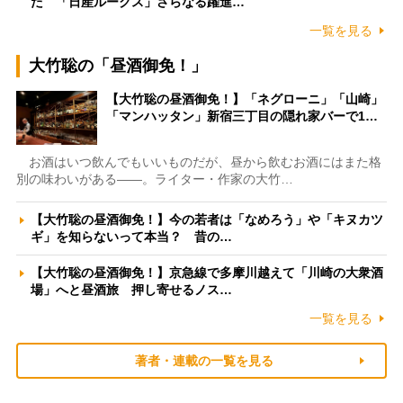
た 「日産ルークス」さらなる躍進…
一覧を見る
大竹聡の「昼酒御免！」
【大竹聡の昼酒御免！】「ネグローニ」「山崎」
「マンハッタン」新宿三丁目の隠れ家バーで1…
お酒はいつ飲んでもいいものだが、昼から飲むお酒にはまた格
別の味わいがある――。ライター・作家の大竹…
【大竹聡の昼酒御免！】今の若者は「なめろう」や「キヌカツ
ギ」を知らないって本当？ 昔の…
【大竹聡の昼酒御免！】京急線で多摩川越えて「川崎の大衆酒
場」へと昼酒旅 押し寄せるノス…
一覧を見る
著者・連載の一覧を見る