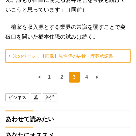
ん。誰もが自由に使えるお寺運営を今後も続けて
いこうと思っています」（同前）
檀家を収入源とする業界の常識を覆すことで突
破口を開いた橋本住職の試みは続く。
次のページ：【画像】見性院の納骨・埋葬承諾書
1
2
3
4
ビジネス
墓
終活
あわせて読みたい
あなたにオススメ