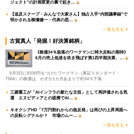
ジェクト”の計画変更の裏で起き…
【追及スクープ・みんなで大家さん】独占入手“内部議事録”で
明かされる柳瀬健一・代表の思…
一覧を見る
古賀真人「発掘！好決算銘柄」
《株価34％急落のワークマンに特大反転の期待》
6月の売上低迷を吹き飛ばす第1四半期決算、…
6月3日に8330円をつけたワークマン（東証スタンダード・
7564）の株価は、わずか1カ月あまりで約34％下落…
三菱重工が「AIインフラの新たな主役」として再評価される気
運 エヌビディアとの提携でAI…
キオクシアHD「7万円割れからの急反発」は再びの上昇局面へ
の反転シグナルか？ 市場のムー…
一覧を見る