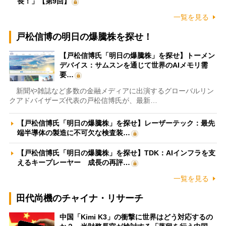
長！」【第9回】
一覧を見る
戸松信博の明日の爆騰株を探せ！
【戸松信博氏「明日の爆騰株」を探せ】トーメン
デバイス：サムスンを通じて世界のAIメモリ需
要…
新聞や雑誌など多数の金融メディアに出演するグローバルリン
クアドバイザーズ代表の戸松信博氏が、最新…
【戸松信博氏「明日の爆騰株」を探せ】レーザーテック：最先
端半導体の製造に不可欠な検査装…
【戸松信博氏「明日の爆騰株」を探せ】TDK：AIインフラを支
えるキープレーヤー 成長の再評…
一覧を見る
田代尚機のチャイナ・リサーチ
中国「Kimi K3」の衝撃に世界はどう対応するの