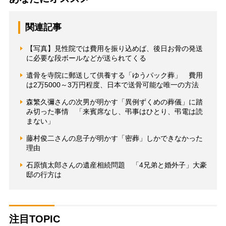
関連記事
【写真】見性院では費用を振り込めば、後日お骨の発送
に必要な段ボールなどが送られてくる
遺骨を寺院に郵送して供養する「ゆうパック葬」 費用
は2万5000～3万円程度、日本で送骨可能な唯一の方法
森繁久彌さんの次男が明かす「異例ずくめの葬儀」に踏
み切った事情 「来賓席なし、弔事はひとり、弔電は読
まない」
藤村俊二さんの息子が明かす「密葬」しかできなかった
理由
石原慎太郎さんの遺産相続問題 「4兄弟と婚外子」大豪
邸の行方は
注目TOPIC