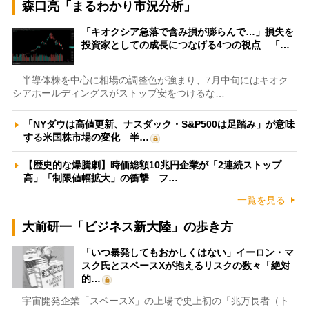
森口亮「まるわかり市況分析」
「キオクシア急落で含み損が膨らんで…」損失を
投資家としての成長につなげる4つの視点 「…
半導体株を中心に相場の調整色が強まり、7月中旬にはキオク
シアホールディングスがストップ安をつけるな…
「NYダウは高値更新、ナスダック・S&P500は足踏み」が意味
する米国株市場の変化 半…
【歴史的な爆騰劇】時価総額10兆円企業が「2連続ストップ
高」「制限値幅拡大」の衝撃 フ…
一覧を見る
大前研一「ビジネス新大陸」の歩き方
「いつ暴発してもおかしくはない」イーロン・マ
スク氏とスペースXが抱えるリスクの数々「絶対
的…
宇宙開発企業「スペースX」の上場で史上初の「兆万長者（ト