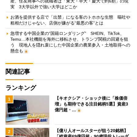
産、住友商事への就職者は「東大・早大・慶大で約6割」の現
実 3大学以外で強い大学はどこか
お酒を提供する店で「出禁」になる客のトホホな生態 嘔吐や
粗相だけじゃない、店側が嫌がる“最悪の客”とは
急増する中国企業の“国籍ロンダリング” SHEIN、TikTok、
Temu…本社機能を海外に移転させ、トランプ関税の回避を狙
う 現地人を隠れ蓑にした中国企業の農業参入・土地取得への
懸念も
関連記事
ランキング
【キオクシア・ショック後に「株価倍
1
増」も期待できる注目銘柄5選】資産3
億円超・…
【億り人オールスターが狙う20銘柄】
2
「総資産69億円超」90歳現役トレーダ