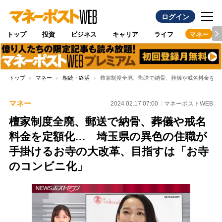
ログイン
トップ
投資
ビジネス
キャリア
ライフ
マネー
トップ
マネー
相続・終活
檀家制度全廃、郵送で納骨、葬儀や戒名料金を定
マネー
2024.02.17 07:00
マネーポストWEB
檀家制度全廃、郵送で納骨、葬儀や戒名
料金を定額化… 埼玉県の異色の住職が
手掛けるお寺の大改革、目指すは「お寺
のコンビニ化」