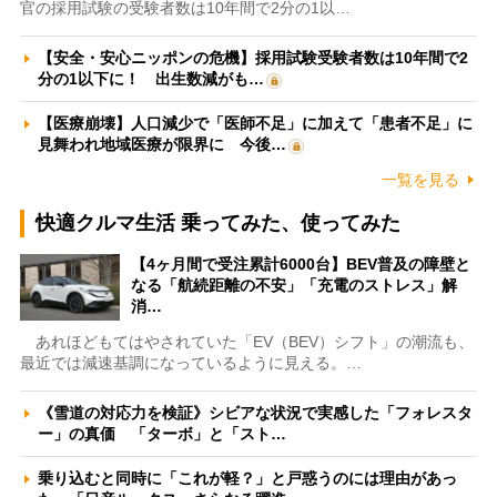
官の採用試験の受験者数は10年間で2分の1以…
【安全・安心ニッポンの危機】採用試験受験者数は10年間で2
分の1以下に！ 出生数減がも…
【医療崩壊】人口減少で「医師不足」に加えて「患者不足」に
見舞われ地域医療が限界に 今後…
一覧を見る
快適クルマ生活 乗ってみた、使ってみた
【4ヶ月間で受注累計6000台】BEV普及の障壁と
なる「航続距離の不安」「充電のストレス」解
消…
あれほどもてはやされていた「EV（BEV）シフト」の潮流も、
最近では減速基調になっているように見える。…
《雪道の対応力を検証》シビアな状況で実感した「フォレスタ
ー」の真価 「ターボ」と「スト…
乗り込むと同時に「これが軽？」と戸惑うのには理由があっ