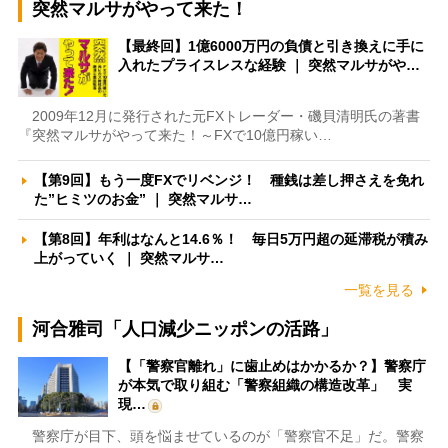
突然マルサがやって来た！
【最終回】1億6000万円の負債と引き換えに手に
入れたプライスレスな経験 ｜ 突然マルサがや…
2009年12月に発行された元FXトレーダー・磯貝清明氏の著書
『突然マルサがやって来た！～FXで10億円稼い…
【第9回】もう一度FXでリベンジ！ 種銭は差し押さえを免れ
た”ヒミツのお金” ｜ 突然マルサ…
【第8回】年利はなんと14.6％！ 毎日5万円超の延滞税が積み
上がっていく ｜ 突然マルサ…
一覧を見る
河合雅司「人口減少ニッポンの活路」
【「警察官離れ」に歯止めはかかるか？】警察庁
が本気で取り組む「警察組織の構造改革」 実
現…
警察庁が目下、頭を悩ませているのが「警察官不足」だ。警察