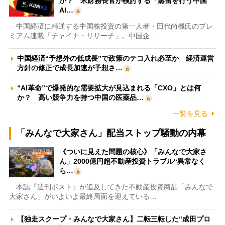
か？ 米財務長官が検討する「蒸留を行う中国
AI…
中国経済に精通する中国株投資の第一人者・田代尚機氏のプレ
ミアム連載「チャイナ・リサーチ」。中国企…
中国経済“予想外の低成長”で政策のテコ入れ必至か 経済運営
方針の修正で成長加速が予想さ…
“AI革命”で爆発的な需要拡大が見込まれる「CXO」とは何
か？ 高い競争力を持つ中国の医薬品…
一覧を見る
「みんなで大家さん」配当ストップ騒動の内幕
《ついに見えた問題の核心》「みんなで大家さ
ん」2000億円超不動産投資トラブル“異常なく
ら…
本誌『週刊ポスト』が追及してきた不動産投資商品「みんなで
大家さん」がいよいよ最終局面を迎えている…
【独走スクープ・みんなで大家さん】二転三転した“成田プロ