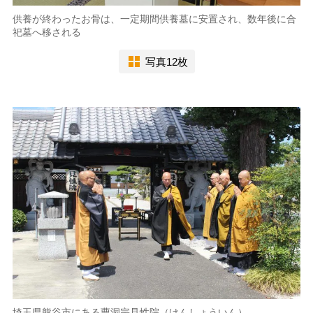
供養が終わったお骨は、一定期間供養墓に安置され、数年後に合
祀墓へ移される
写真12枚
埼玉県熊谷市にある曹洞宗見性院（けんしょういん）