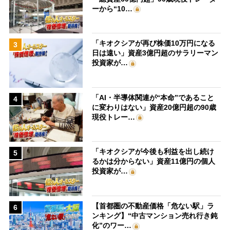
ーから“10…
「キオクシアが再び株価10万円になる
3
日は遠い」資産3億円超のサラリーマン
投資家が…
「AI・半導体関連が“本命”であること
4
に変わりはない」資産20億円超の90歳
現役トレー…
「キオクシアが今後も利益を出し続け
5
るかは分からない」資産11億円の個人
投資家が…
【首都圏の不動産価格「危ない駅」ラ
6
ンキング】“中古マンション売れ行き鈍
化”のワー…