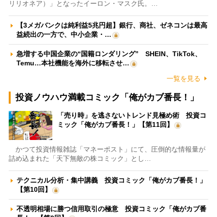
リリオネア）」となったイーロン・マスク氏。…
【3メガバンクは純利益5兆円超】銀行、商社、ゼネコンは最高
益続出の一方で、中小企業・…
急増する中国企業の“国籍ロンダリング” SHEIN、TikTok、
Temu…本社機能を海外に移転させ…
一覧を見る
投資ノウハウ満載コミック「俺がカブ番長！」
「売り時」を逃さないトレンド見極め術 投資コ
ミック「俺がカブ番長！」【第11回】
かつて投資情報雑誌「マネーポスト」にて、圧倒的な情報量が
詰め込まれた「天下無敵の株コミック」とし…
テクニカル分析・集中講義 投資コミック「俺がカブ番長！」
【第10回】
不透明相場に勝つ信用取引の極意 投資コミック「俺がカブ番