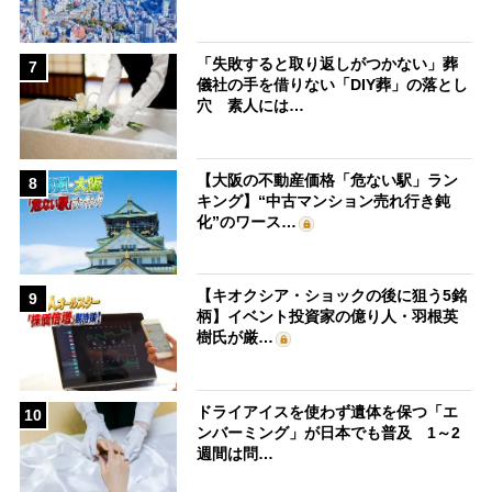
「失敗すると取り返しがつかない」葬
7
儀社の手を借りない「DIY葬」の落とし
穴 素人には…
【大阪の不動産価格「危ない駅」ラン
8
キング】“中古マンション売れ行き鈍
化”のワース…
【キオクシア・ショックの後に狙う5銘
9
柄】イベント投資家の億り人・羽根英
樹氏が厳…
ドライアイスを使わず遺体を保つ「エ
10
ンバーミング」が日本でも普及 1～2
週間は問…