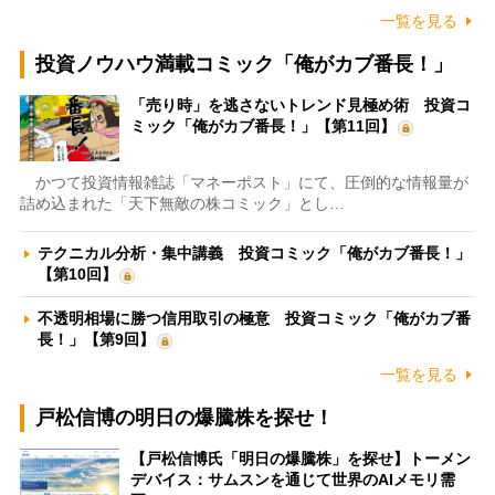
一覧を見る
投資ノウハウ満載コミック「俺がカブ番長！」
「売り時」を逃さないトレンド見極め術 投資コ
ミック「俺がカブ番長！」【第11回】
かつて投資情報雑誌「マネーポスト」にて、圧倒的な情報量が
詰め込まれた「天下無敵の株コミック」とし…
テクニカル分析・集中講義 投資コミック「俺がカブ番長！」
【第10回】
不透明相場に勝つ信用取引の極意 投資コミック「俺がカブ番
長！」【第9回】
一覧を見る
戸松信博の明日の爆騰株を探せ！
【戸松信博氏「明日の爆騰株」を探せ】トーメン
デバイス：サムスンを通じて世界のAIメモリ需