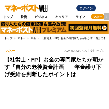
ログイン
トップ
投資
ビジネス
キャリア
ライフ
マネー
トップ
マネー
年金
【社労士・FP】お金の専門家たちが明かす「自分の老
マネー
2024.02.23 07:00
女性セブン
【社労士・FP】お金の専門家たちが明か
す「自分の老後資金計画」 年金繰り下
げ受給を判断したポイントは
Loaded
:
100.00%
/
Unmute