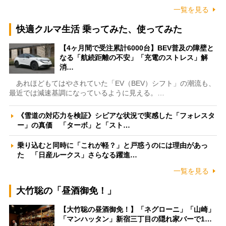
一覧を見る
快適クルマ生活 乗ってみた、使ってみた
【4ヶ月間で受注累計6000台】BEV普及の障壁と
なる「航続距離の不安」「充電のストレス」解
消…
あれほどもてはやされていた「EV（BEV）シフト」の潮流も、
最近では減速基調になっているように見える。…
《雪道の対応力を検証》シビアな状況で実感した「フォレスタ
ー」の真価 「ターボ」と「スト…
乗り込むと同時に「これが軽？」と戸惑うのには理由があっ
た 「日産ルークス」さらなる躍進…
一覧を見る
大竹聡の「昼酒御免！」
【大竹聡の昼酒御免！】「ネグローニ」「山崎」
「マンハッタン」新宿三丁目の隠れ家バーで1…