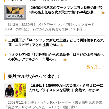
《株価34％急落のワークマンに特大反転の期待》
6月の売上低迷を吹き飛ばす第1四半期決算、…
6月3日に8330円をつけたワークマン（東証スタンダード・
7564）の株価は、わずか1カ月あまりで約34％下落…
三菱重工が「AIインフラの新たな主役」として再評価される気
運 エヌビディアとの提携でAI…
キオクシアHD「7万円割れからの急反発」は再びの上昇局面へ
の反転シグナルか？ 市場のムー…
一覧を見る
突然マルサがやって来た！
【最終回】1億6000万円の負債と引き換えに手に
入れたプライスレスな経験 ｜ 突然マルサがや…
2009年12月に発行された元FXトレーダー・磯貝清明氏の著書
『突然マルサがやって来た！～FXで10億円稼い…