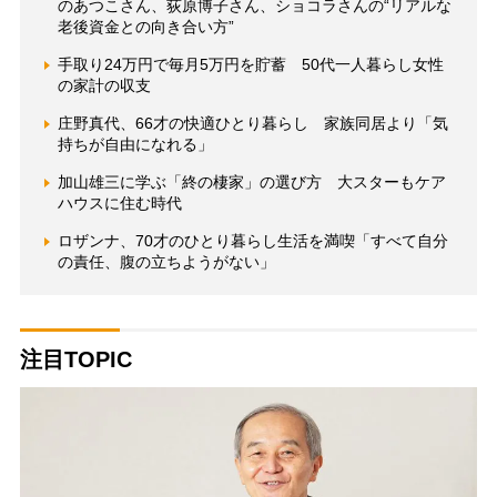
のあつこさん、荻原博子さん、ショコラさんの“リアルな
老後資金との向き合い方”
手取り24万円で毎月5万円を貯蓄 50代一人暮らし女性
の家計の収支
庄野真代、66才の快適ひとり暮らし 家族同居より「気
持ちが自由になれる」
加山雄三に学ぶ「終の棲家」の選び方 大スターもケア
ハウスに住む時代
ロザンナ、70才のひとり暮らし生活を満喫「すべて自分
の責任、腹の立ちようがない」
注目TOPIC