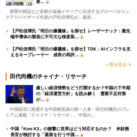
要…
新聞や雑誌など多数の金融メディアに出演するグローバルリン
クアドバイザーズ代表の戸松信博氏が、最新…
【戸松信博氏「明日の爆騰株」を探せ】レーザーテック：最先
端半導体の製造に不可欠な検査装…
【戸松信博氏「明日の爆騰株」を探せ】TDK：AIインフラを支
えるキープレーヤー 成長の再評…
一覧を見る
田代尚機のチャイナ・リサーチ
厳しい経済情勢をどう打開するか？中国の下半期
の「経済運営方針」を読み解く 需要不足対策
が…
中国経済に精通する中国株投資の第一人者・田代尚機氏のプレ
ミアム連載「チャイナ・リサーチ」。中国の…
中国「Kimi K3」の衝撃に世界はどう対応するのか？ 米財務
長官が検討する「蒸留を行う中国…