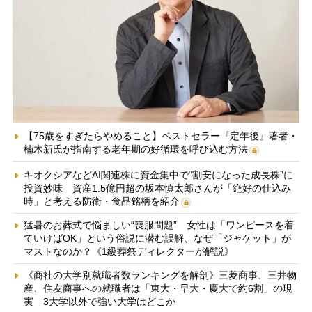
【75歳をすぎたらやめること】ベストセラー『定年後』著者・
楠木新氏が指南する老年期の好循環を呼び込む方法
キオクシアなどAI関連株に資金集中で“割安になった成長株”に
投資妙味 資産1.5億円超の坂本慎太郎さんが「絶好の仕込み
時」と考える防衛・食品銘柄を紹介
猛暑のお葬式で悩ましい“喪服問題” 女性は「ワンピースを着
ていけばOK」という俗説に潜む誤解、なぜ「ジャケット」が
マストなのか？《1級葬祭ディレクターが解説》
《商社の大学別就職者数ランキングを解剖》三菱商事、三井物
産、住友商事への就職者は「東大・早大・慶大で約6割」の現
実 3大学以外で強い大学はどこか