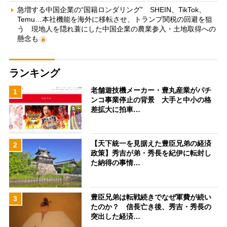
急増する中国企業の“国籍ロンダリング” SHEIN、TikTok、
Temu…本社機能を海外に移転させ、トランプ関税の回避を狙
う 現地人を隠れ蓑にした中国企業の農業参入・土地取得への
懸念も
ランキング
老舗遊技機メーカー・豊丸産業がパチ
1
ンコ事業停止の背景 大手と中小の格
差拡大に拍車…
【天下統一を見据えた豊臣兄弟の経済
2
政策】秀吉が弟・秀長を紀伊に転封し
た納得の事情…
豊臣兄弟は転戦続きでなぜ軍費が続い
3
たのか？ 信長亡き後、秀吉・秀長の
突出した経済…