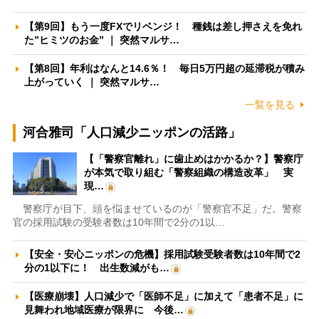
【第9回】もう一度FXでリベンジ！ 種銭は差し押さえを免れ
た”ヒミツのお金” ｜ 突然マルサ…
【第8回】年利はなんと14.6％！ 毎日5万円超の延滞税が積み
上がっていく ｜ 突然マルサ…
一覧を見る
河合雅司「人口減少ニッポンの活路」
【「警察官離れ」に歯止めはかかるか？】警察庁
が本気で取り組む「警察組織の構造改革」 実
現…
警察庁が目下、頭を悩ませているのが「警察官不足」だ。警察
官の採用試験の受験者数は10年間で2分の1以…
【安全・安心ニッポンの危機】採用試験受験者数は10年間で2
分の1以下に！ 出生数減がも…
【医療崩壊】人口減少で「医師不足」に加えて「患者不足」に
見舞われ地域医療が限界に 今後…