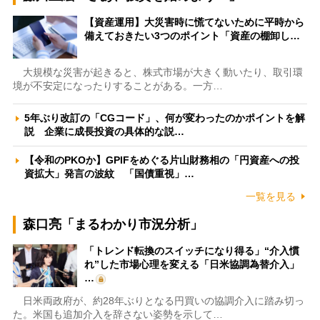
【資産運用】大災害時に慌てないために平時から
備えておきたい3つのポイント「資産の棚卸し…
大規模な災害が起きると、株式市場が大きく動いたり、取引環
境が不安定になったりすることがある。一方…
5年ぶり改訂の「CGコード」、何が変わったのかポイントを解
説 企業に成長投資の具体的な説…
【令和のPKOか】GPIFをめぐる片山財務相の「円資産への投
資拡大」発言の波紋 「国債重視」…
一覧を見る
森口亮「まるわかり市況分析」
「トレンド転換のスイッチになり得る」“介入慣
れ”した市場心理を変える「日米協調為替介入」
…
日米両政府が、約28年ぶりとなる円買いの協調介入に踏み切っ
た。米国も追加介入を辞さない姿勢を示して…