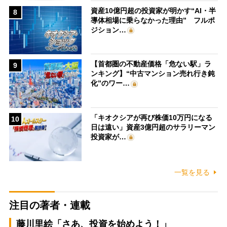
資産10億円超の投資家が明かす“AI・半
8
導体相場に乗らなかった理由” フルポ
ジション…
【首都圏の不動産価格「危ない駅」ラ
9
ンキング】“中古マンション売れ行き鈍
化”のワー…
「キオクシアが再び株価10万円になる
10
日は遠い」資産3億円超のサラリーマン
投資家が…
一覧を見る
注目の著者・連載
藤川里絵「さあ、投資を始めよう！」