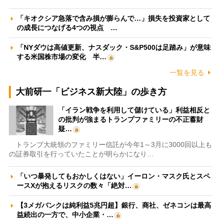
「キオクシア急落で含み損が膨らんで…」損失を投資家として
の成長につなげる4つの視点 …
「NYダウは高値更新、ナスダック・S&P500は足踏み」が意味
する米国株市場の変化 半…
一覧を見る
大前研一「ビジネス新大陸」の歩き方
「イラン戦争を利用して儲けている」利益相反と
の批判が強まるトランプファミリーの不正蓄財
疑…
トランプ大統領のファミリー信託が今年1～3月に3000回以上も
の証券取引を行っていたことが明らかになり…
「いつ暴発してもおかしくはない」イーロン・マスク氏とスペ
ースXが抱えるリスクの数々「絶対…
【3メガバンクは純利益5兆円超】銀行、商社、ゼネコンは最高
益続出の一方で、中小企業・…