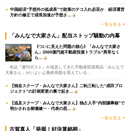
中国経済“予想外の低成長”で政策のテコ入れ必至か 経済運営
方針の修正で成長加速が予想さ…
一覧を見る
「みんなで大家さん」配当ストップ騒動の内幕
《ついに見えた問題の核心》「みんなで大家さ
ん」2000億円超不動産投資トラブル“異常なく
ら…
本誌『週刊ポスト』が追及してきた不動産投資商品「みんなで
大家さん」がいよいよ最終局面を迎えている…
【独走スクープ・みんなで大家さん】二転三転した“成田プロ
ジェクト”の計画変更の裏で起き…
【追及スクープ・みんなで大家さん】独占入手“内部議事録”で
明かされる柳瀬健一・代表の思…
一覧を見る
古賀真人「発掘！好決算銘柄」