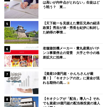
は高いが内申点がとれない」生徒はど
う戦う？ 東…
【天下統一を見据えた豊臣兄弟の経済
5
政策】秀吉が弟・秀長を紀伊に転封し
た納得の事情…
老舗遊技機メーカー・豊丸産業がパチ
6
ンコ事業停止の背景 大手と中小の格
差拡大に拍車…
【資産10億円超・かんちさんが厳
7
選！】「キオクシアの次」に資金が流
れる期待の高…
【キオクシアが「配当」導入へ】それ
8
でも資産10億円超の配当株投資の達人