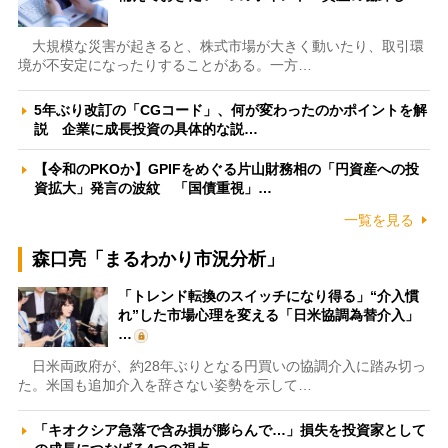
大規模な災害が起きると、株式市場が大きく動いたり、取引環
境が不安定になったりすることがある。一方…
5年ぶり改訂の「CGコード」、何が変わったのかポイントを解
説 企業に成長投資の具体的な説…
【令和のPKOか】GPIFをめぐる片山財務相の「円資産への投
資拡大」発言の波紋 「国債重視」…
一覧を見る
森口亮「まるわかり市況分析」
「トレンド転換のスイッチになり得る」“介入慣
れ”した市場心理を変える「日米協調為替介入」
…
日米両政府が、約28年ぶりとなる円買いの協調介入に踏み切っ
た。米国も追加介入を辞さない姿勢を示して…
「キオクシア急落で含み損が膨らんで…」損失を投資家として