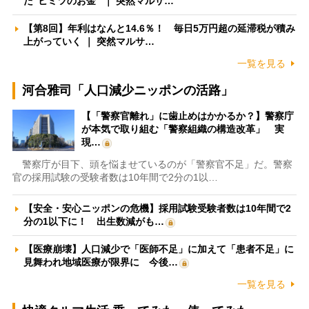
た”ヒミツのお金” ｜ 突然マルサ…
【第8回】年利はなんと14.6％！ 毎日5万円超の延滞税が積み
上がっていく ｜ 突然マルサ…
一覧を見る
河合雅司「人口減少ニッポンの活路」
【「警察官離れ」に歯止めはかかるか？】警察庁
が本気で取り組む「警察組織の構造改革」 実
現…
警察庁が目下、頭を悩ませているのが「警察官不足」だ。警察
官の採用試験の受験者数は10年間で2分の1以…
【安全・安心ニッポンの危機】採用試験受験者数は10年間で2
分の1以下に！ 出生数減がも…
【医療崩壊】人口減少で「医師不足」に加えて「患者不足」に
見舞われ地域医療が限界に 今後…
一覧を見る