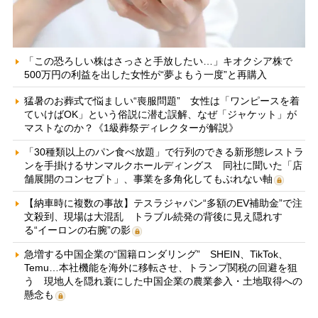
「この恐ろしい株はさっさと手放したい…」キオクシア株で
500万円の利益を出した女性が“夢よもう一度”と再購入
猛暑のお葬式で悩ましい“喪服問題” 女性は「ワンピースを着
ていけばOK」という俗説に潜む誤解、なぜ「ジャケット」が
マストなのか？《1級葬祭ディレクターが解説》
「30種類以上のパン食べ放題」で行列のできる新形態レストラ
ンを手掛けるサンマルクホールディングス 同社に聞いた「店
舗展開のコンセプト」、事業を多角化してもぶれない軸
【納車時に複数の事故】テスラジャパン“多額のEV補助金”で注
文殺到、現場は大混乱 トラブル続発の背後に見え隠れす
る“イーロンの右腕”の影
急増する中国企業の“国籍ロンダリング” SHEIN、TikTok、
Temu…本社機能を海外に移転させ、トランプ関税の回避を狙
う 現地人を隠れ蓑にした中国企業の農業参入・土地取得への
懸念も