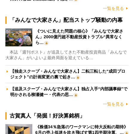
一覧を見る
「みんなで大家さん」配当ストップ騒動の内幕
《ついに見えた問題の核心》「みんなで大家さ
ん」2000億円超不動産投資トラブル“異常なく
ら…
本誌『週刊ポスト』が追及してきた不動産投資商品「みんなで
大家さん」がいよいよ最終局面を迎えている…
【独走スクープ・みんなで大家さん】二転三転した“成田プロ
ジェクト”の計画変更の裏で起き…
【追及スクープ・みんなで大家さん】独占入手“内部議事録”で
明かされる柳瀬健一・代表の思…
一覧を見る
古賀真人「発掘！好決算銘柄」
《株価34％急落のワークマンに特大反転の期待》
6月の売上低迷を吹き飛ばす第1四半期決算、…