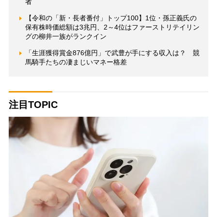
者
【令和の「新・長者番付」トップ100】1位・孫正義氏の
保有株時価総額は3兆円、2～4位はファーストリテイリン
グの柳井一族がランクイン
「生涯獲得賞金876億円」で武豊が手にする収入は？ 競
馬騎手たちの凄まじいマネー格差
注目TOPIC