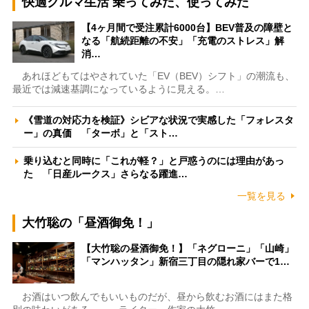
快適クルマ生活 乗ってみた、使ってみた
【4ヶ月間で受注累計6000台】BEV普及の障壁と
なる「航続距離の不安」「充電のストレス」解
消…
あれほどもてはやされていた「EV（BEV）シフト」の潮流も、
最近では減速基調になっているように見える。…
《雪道の対応力を検証》シビアな状況で実感した「フォレスタ
ー」の真価 「ターボ」と「スト…
乗り込むと同時に「これが軽？」と戸惑うのには理由があっ
た 「日産ルークス」さらなる躍進…
一覧を見る
大竹聡の「昼酒御免！」
【大竹聡の昼酒御免！】「ネグローニ」「山崎」
「マンハッタン」新宿三丁目の隠れ家バーで1…
お酒はいつ飲んでもいいものだが、昼から飲むお酒にはまた格