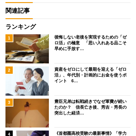
関連記事
ランキング
後悔しない老後を実現するための「ゼ
1
ロ活」の極意 「思い入れある品こそ
早めに手放す…
資産をゼロにして最期を迎える「ゼロ
2
活」、年代別・計画的にお金を使うポ
イント 6…
豊臣兄弟は転戦続きでなぜ軍費が続い
3
たのか？ 信長亡き後、秀吉・秀長の
突出した経済…
《首都圏高校受験の最新事情》「学力
4