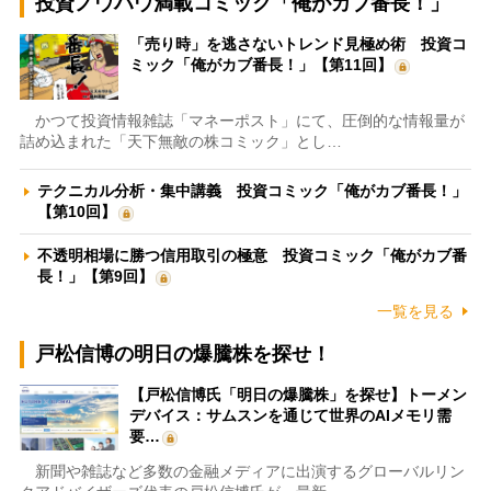
投資ノウハウ満載コミック「俺がカブ番長！」
「売り時」を逃さないトレンド見極め術 投資コ
ミック「俺がカブ番長！」【第11回】
かつて投資情報雑誌「マネーポスト」にて、圧倒的な情報量が
詰め込まれた「天下無敵の株コミック」とし…
テクニカル分析・集中講義 投資コミック「俺がカブ番長！」
【第10回】
不透明相場に勝つ信用取引の極意 投資コミック「俺がカブ番
長！」【第9回】
一覧を見る
戸松信博の明日の爆騰株を探せ！
【戸松信博氏「明日の爆騰株」を探せ】トーメン
デバイス：サムスンを通じて世界のAIメモリ需
要…
新聞や雑誌など多数の金融メディアに出演するグローバルリン