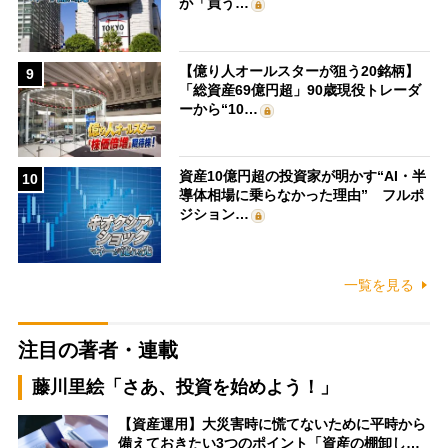
が「買う…
【億り人オールスターが狙う20銘柄】
9
「総資産69億円超」90歳現役トレーダ
ーから“10…
資産10億円超の投資家が明かす“AI・半
10
導体相場に乗らなかった理由” フルポ
ジション…
一覧を見る
注目の著者・連載
藤川里絵「さあ、投資を始めよう！」
【資産運用】大災害時に慌てないために平時から
備えておきたい3つのポイント「資産の棚卸し…