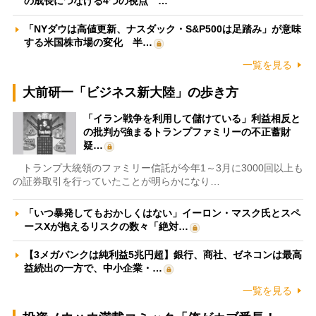
の成長につなげる4つの視点 …
「NYダウは高値更新、ナスダック・S&P500は足踏み」が意味
する米国株市場の変化 半…
一覧を見る
大前研一「ビジネス新大陸」の歩き方
「イラン戦争を利用して儲けている」利益相反と
の批判が強まるトランプファミリーの不正蓄財
疑…
トランプ大統領のファミリー信託が今年1～3月に3000回以上も
の証券取引を行っていたことが明らかになり…
「いつ暴発してもおかしくはない」イーロン・マスク氏とスペ
ースXが抱えるリスクの数々「絶対…
【3メガバンクは純利益5兆円超】銀行、商社、ゼネコンは最高
益続出の一方で、中小企業・…
一覧を見る