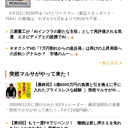
6月3日に8330円をつけたワークマン（東証スタンダード・
7564）の株価は、わずか1カ月あまりで約34％下落…
三菱重工が「AIインフラの新たな主役」として再評価される気
運 エヌビディアとの提携でAI…
キオクシアHD「7万円割れからの急反発」は再びの上昇局面へ
の反転シグナルか？ 市場のムー…
一覧を見る
突然マルサがやって来た！
【最終回】1億6000万円の負債と引き換えに手に
入れたプライスレスな経験 ｜ 突然マルサがや…
2009年12月に発行された元FXトレーダー・磯貝清明氏の著書
『突然マルサがやって来た！～FXで10億円稼い…
【第9回】もう一度FXでリベンジ！ 種銭は差し押さえを免れ