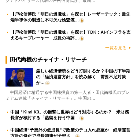
クアドバイザーズ代表の戸松信博氏が、最新…
【戸松信博氏「明日の爆騰株」を探せ】レーザーテック：最先
端半導体の製造に不可欠な検査装…
【戸松信博氏「明日の爆騰株」を探せ】TDK：AIインフラを支
えるキープレーヤー 成長の再評…
一覧を見る
田代尚機のチャイナ・リサーチ
厳しい経済情勢をどう打開するか？中国の下半期
の「経済運営方針」を読み解く 需要不足対策
が…
中国経済に精通する中国株投資の第一人者・田代尚機氏のプレ
ミアム連載「チャイナ・リサーチ」。中国の…
中国「Kimi K3」の衝撃に世界はどう対応するのか？ 米財務
長官が検討する「蒸留を行う中国…
中国経済“予想外の低成長”で政策のテコ入れ必至か 経済運営
方針の修正で成長加速が予想さ…