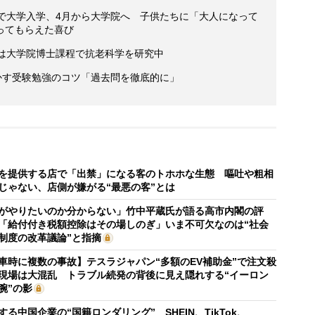
代で大学入学、4月から大学院へ 子供たちに「大人になって
ってもらえた喜び
今は大学院博士課程で抗老科学を研究中
かす受験勉強のコツ「過去問を徹底的に」
を提供する店で「出禁」になる客のトホホな生態 嘔吐や粗相
じゃない、店側が嫌がる“最悪の客”とは
がやりたいのか分からない」竹中平蔵氏が語る高市内閣の評
「給付付き税額控除はその場しのぎ」いま不可欠なのは“社会
制度の改革議論”と指摘
車時に複数の事故】テスラジャパン“多額のEV補助金”で注文殺
現場は大混乱 トラブル続発の背後に見え隠れする“イーロン
腕”の影
する中国企業の“国籍ロンダリング” SHEIN、TikTok、