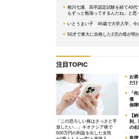
相川七瀬、高卒認定試験を経て40
もずっと勉強ってするんだね」と思
いとうまい子 45歳で大学入学、
50才で東大に合格した2児の母が明
注目TOPIC
お酒
だけ
「何
価 
保障
【納
「この恐ろしい株はさっさと手
到、
放したい…」キオクシア株で
の右
500万円の利益を出した女性
急増
が“夢よもう一度”と再購入