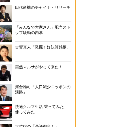
田代尚機のチャイナ・リサーチ
「みんなで大家さん」配当スト
ップ騒動の内幕
古賀真人「発掘！好決算銘柄」
突然マルサがやって来た！
河合雅司「人口減少ニッポンの
活路」
快適クルマ生活 乗ってみた、
使ってみた
大竹聡の「昼酒御免！」