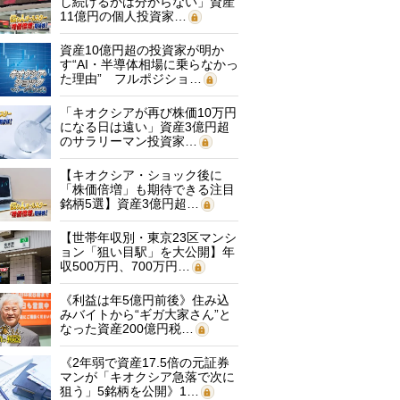
し続けるかは分からない」資産
11億円の個人投資家…
資産10億円超の投資家が明か
す“AI・半導体相場に乗らなかっ
た理由” フルポジショ…
「キオクシアが再び株価10万円
になる日は遠い」資産3億円超
のサラリーマン投資家…
【キオクシア・ショック後に
「株価倍増」も期待できる注目
銘柄5選】資産3億円超…
【世帯年収別・東京23区マンシ
ョン「狙い目駅」を大公開】年
収500万円、700万円…
《利益は年5億円前後》住み込
みバイトから“ギガ大家さん”と
なった資産200億円税…
《2年弱で資産17.5倍の元証券
マンが「キオクシア急落で次に
狙う」5銘柄を公開》1…