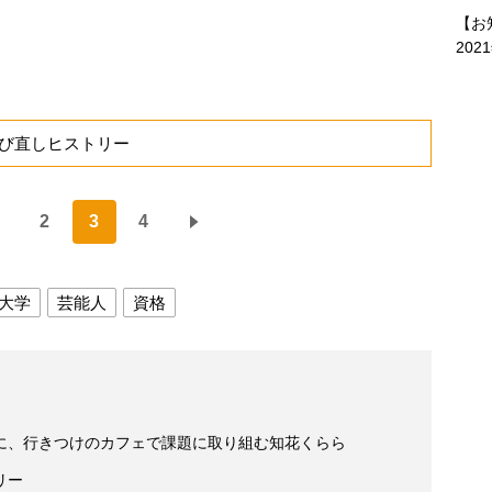
【お
202
び直しヒストリー
2
3
4
大学
芸能人
資格
に、行きつけのカフェで課題に取り組む知花くらら
リー