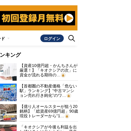
ンド
ログイン
ンキング
【資産10億円超・かんちさんが
厳選！】「キオクシアの次」に
資金が流れる期待の…
【首都圏の不動産価格「危ない
駅」ランキング】“中古マンシ
ョン売れ行き鈍化”のワ…
【億り人オールスターが狙う20
銘柄】「総資産69億円超」90歳
現役トレーダーから“1…
「キオクシアが今後も利益を出