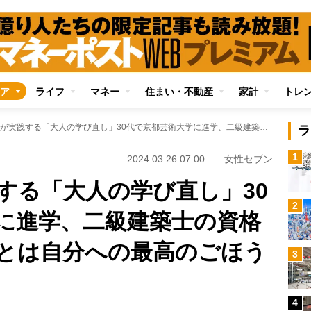
ア
ライフ
マネー
住まい・不動産
家計
トレ
知花くららが実践する「大人の学び直し」30代で京都芸術大学に進学、二級建築士の資格も取得 「学ぶことは自分への最高のごほうびだと思います」
ラ
1
2024.03.26 07:00
女性セブン
する「大人の学び直し」30
2
に進学、二級建築士の資格
とは自分への最高のごほう
3
4