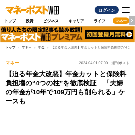
ログイン
トップ
投資
ビジネス
キャリア
ライフ
マネー
トップ
マネー
年金
【迫る年金大改悪】年金カットと保険料負担増の“4つの柱
マネー
2024.04.01 07:00
週刊ポスト
【迫る年金大改悪】年金カットと保険料
負担増の“4つの柱”を徹底検証 「夫婦
の年金が10年で109万円も削られる」ケ
ースも
Loaded
:
100.00%
/
Unmute