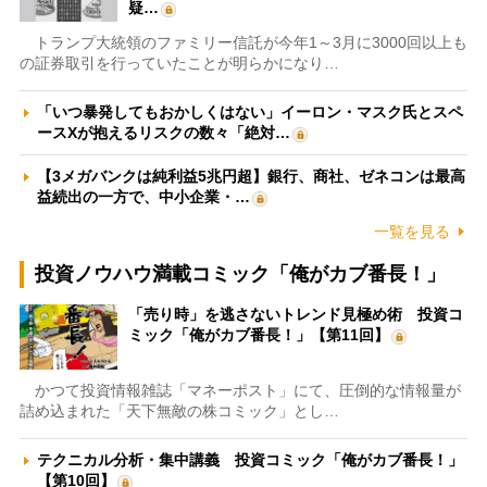
疑…
トランプ大統領のファミリー信託が今年1～3月に3000回以上も
の証券取引を行っていたことが明らかになり…
「いつ暴発してもおかしくはない」イーロン・マスク氏とスペ
ースXが抱えるリスクの数々「絶対…
【3メガバンクは純利益5兆円超】銀行、商社、ゼネコンは最高
益続出の一方で、中小企業・…
一覧を見る
投資ノウハウ満載コミック「俺がカブ番長！」
「売り時」を逃さないトレンド見極め術 投資コ
ミック「俺がカブ番長！」【第11回】
かつて投資情報雑誌「マネーポスト」にて、圧倒的な情報量が
詰め込まれた「天下無敵の株コミック」とし…
テクニカル分析・集中講義 投資コミック「俺がカブ番長！」
【第10回】