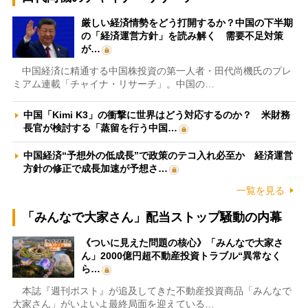
厳しい経済情勢をどう打開するか？中国の下半期
の「経済運営方針」を読み解く 需要不足対策
が…
中国経済に精通する中国株投資の第一人者・田代尚機氏のプレ
ミアム連載「チャイナ・リサーチ」。中国の…
中国「Kimi K3」の衝撃に世界はどう対応するのか？ 米財務
長官が検討する「蒸留を行う中国…
中国経済“予想外の低成長”で政策のテコ入れ必至か 経済運営
方針の修正で成長加速が予想さ…
一覧を見る
「みんなで大家さん」配当ストップ騒動の内幕
《ついに見えた問題の核心》「みんなで大家さ
ん」2000億円超不動産投資トラブル“異常なく
ら…
本誌『週刊ポスト』が追及してきた不動産投資商品「みんなで
大家さん」がいよいよ最終局面を迎えている…