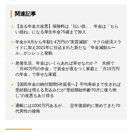
関連記事
【迫る年金大改悪】保険料は「払い損」、年金は「もら
い損ね」になる厚生年金75歳まで加入
年金が4月から年額1.4万円の“実質減額” マクロ経済スラ
イドに加え2021年に仕込まれた新たな「年金減額ルー
ル」がシレッと発動
老後生活、年金はいくらあれば幸せなのか？ 夫婦で
「月40万円の年金」で資金が底をつく家庭と「月19万円
の年金」で幸せな家庭
【国民年金の納付期間5年延長へ】平均寿命まで生きれば
受給額は増える見込みだが“受給開始年齡70才に後ろ倒
し”の改悪もあり得る
通帳には1000万円あるが… 定年後節約に努めてきた70
代男性の後悔