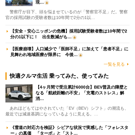
現…
警察庁が目下、頭を悩ませているのが「警察官不足」だ。警察
官の採用試験の受験者数は10年間で2分の1以…
【安全・安心ニッポンの危機】採用試験受験者数は10年間で2
分の1以下に！ 出生数減がも…
【医療崩壊】人口減少で「医師不足」に加えて「患者不足」に
見舞われ地域医療が限界に 今後…
一覧を見る
快適クルマ生活 乗ってみた、使ってみた
【4ヶ月間で受注累計6000台】BEV普及の障壁と
なる「航続距離の不安」「充電のストレス」解
消…
あれほどもてはやされていた「EV（BEV）シフト」の潮流も、
最近では減速基調になっているように見える。…
《雪道の対応力を検証》シビアな状況で実感した「フォレスタ
ー」の真価 「ターボ」と「スト…