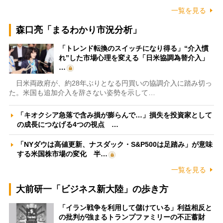
一覧を見る
森口亮「まるわかり市況分析」
「トレンド転換のスイッチになり得る」“介入慣
れ”した市場心理を変える「日米協調為替介入」
…
日米両政府が、約28年ぶりとなる円買いの協調介入に踏み切っ
た。米国も追加介入を辞さない姿勢を示して…
「キオクシア急落で含み損が膨らんで…」損失を投資家として
の成長につなげる4つの視点 …
「NYダウは高値更新、ナスダック・S&P500は足踏み」が意味
する米国株市場の変化 半…
一覧を見る
大前研一「ビジネス新大陸」の歩き方
「イラン戦争を利用して儲けている」利益相反と
の批判が強まるトランプファミリーの不正蓄財