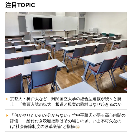
注目TOPIC
京都大・神戸大など、難関国立大学の総合型選抜が続々と廃
止 「推薦入試の拡大」報道と現実の乖離はなぜ起きるのか
「何がやりたいのか分からない」竹中平蔵氏が語る高市内閣の
評価 「給付付き税額控除はその場しのぎ」いま不可欠なの
は“社会保障制度の改革議論”と指摘