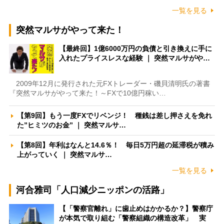
一覧を見る
突然マルサがやって来た！
【最終回】1億6000万円の負債と引き換えに手に
入れたプライスレスな経験 ｜ 突然マルサがや…
2009年12月に発行された元FXトレーダー・磯貝清明氏の著書
『突然マルサがやって来た！～FXで10億円稼い…
【第9回】もう一度FXでリベンジ！ 種銭は差し押さえを免れ
た”ヒミツのお金” ｜ 突然マルサ…
【第8回】年利はなんと14.6％！ 毎日5万円超の延滞税が積み
上がっていく ｜ 突然マルサ…
一覧を見る
河合雅司「人口減少ニッポンの活路」
【「警察官離れ」に歯止めはかかるか？】警察庁
が本気で取り組む「警察組織の構造改革」 実