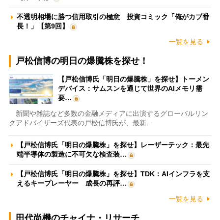
不透明相場に勝つ信用取引の極意 投資コミック「俺がカブ番
長！」【第9回】
一覧を見る
戸松信博の明日の爆騰株を探せ！
【戸松信博氏「明日の爆騰株」を探せ】トーメン
デバイス：サムスンを通じて世界のAIメモリ需
要…
新聞や雑誌など多数の金融メディアに出演するグローバルリン
クアドバイザーズ代表の戸松信博氏が、最新…
【戸松信博氏「明日の爆騰株」を探せ】レーザーテック：最先
端半導体の製造に不可欠な検査装…
【戸松信博氏「明日の爆騰株」を探せ】TDK：AIインフラを支
えるキープレーヤー 成長の再評…
一覧を見る
田代尚機のチャイナ・リサーチ