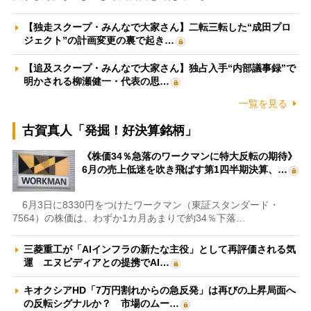
【独走スクープ・みんなで大家さん】二転三転した“成田プロ
ジェクト”の計画変更の裏で起き…
【追及スクープ・みんなで大家さん】独占入手“内部議事録”で
明かされる柳瀬健一・代表の思…
一覧を見る
古賀真人「発掘！好決算銘柄」
《株価34％急落のワークマンに特大反転の期待》
6月の売上低迷を吹き飛ばす第1四半期決算、…
6月3日に8330円をつけたワークマン（東証スタンダード・
7564）の株価は、わずか1カ月あまりで約34％下落…
三菱重工が「AIインフラの新たな主役」として再評価される気
運 エヌビディアとの提携でAI…
キオクシアHD「7万円割れからの急反発」は再びの上昇局面へ
の反転シグナルか？ 市場のムー…