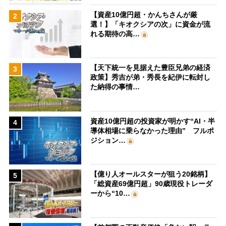
【資産10億円超・かんちさんが厳
2
選！】「キオクシアの次」に資金が流
れる期待の高…
【天下統一を見据えた豊臣兄弟の経済
3
政策】秀吉が弟・秀長を紀伊に転封し
た納得の事情…
資産10億円超の投資家が明かす“AI・半
4
導体相場に乗らなかった理由” フルポ
ジション…
【億り人オールスターが狙う20銘柄】
5
「総資産69億円超」90歳現役トレーダ
ーから“10…