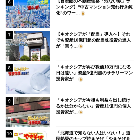
【首都圏の不動産価格「危ない駅」ラ
6
ンキング】“中古マンション売れ行き鈍
化”のワー…
【キオクシアが「配当」導入へ】それ
7
でも資産10億円超の配当株投資の達人
が「買う…
「キオクシアが再び株価10万円になる
8
日は遠い」資産3億円超のサラリーマン
投資家が…
「キオクシアが今後も利益を出し続け
9
るかは分からない」資産11億円の個人
投資家が…
「北海道で知らない人はいない！」道
10
民熱愛のカップ焼きそば「やきそば弁