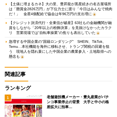
【土俵に埋まるカネ】大の里、豊昇龍が黒星続きの名古屋場所
は「懸賞金2826万円」が下位力士に渡り「今日はみんなで焼肉
だ！」 金星4個配給で協会は年96万円の支出増に
【クレジット決済代行・全東信が破産】63社もの金融機関が融
資をしながら「20年以上の粉飾決算」を見抜けなかったカラク
リ 営業現場では“自転車操業”の焦りも表出していた
急増する中国企業の“国籍ロンダリング” SHEIN、TikTok、
Temu…本社機能を海外に移転させ、トランプ関税の回避を狙
う 現地人を隠れ蓑にした中国企業の農業参入・土地取得への
懸念も
関連記事
ランキング
老舗遊技機メーカー・豊丸産業がパチ
1
ンコ事業停止の背景 大手と中小の格
差拡大に拍車…