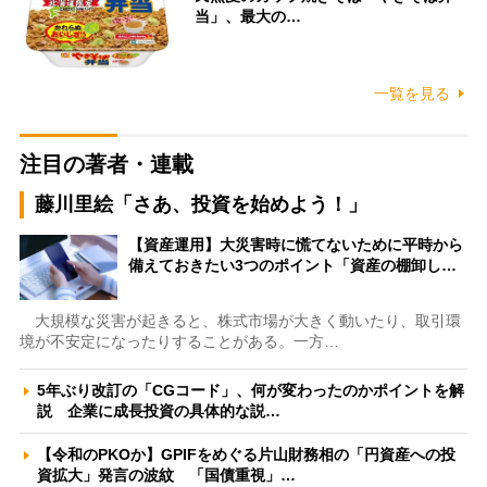
当」、最大の…
一覧を見る
注目の著者・連載
藤川里絵「さあ、投資を始めよう！」
【資産運用】大災害時に慌てないために平時から
備えておきたい3つのポイント「資産の棚卸し…
大規模な災害が起きると、株式市場が大きく動いたり、取引環
境が不安定になったりすることがある。一方…
5年ぶり改訂の「CGコード」、何が変わったのかポイントを解
説 企業に成長投資の具体的な説…
【令和のPKOか】GPIFをめぐる片山財務相の「円資産への投
資拡大」発言の波紋 「国債重視」…