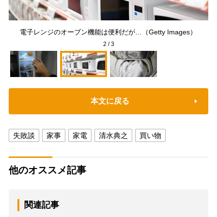
「
電子レンジのオーブン機能は便利だが…（Getty Images）
2
/
3
本文に戻る
失敗談
家事
家電
清水典之
買い物
他のオススメ記事
関連記事