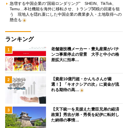
急増する中国企業の“国籍ロンダリング” SHEIN、TikTok、
Temu…本社機能を海外に移転させ、トランプ関税の回避を狙
う 現地人を隠れ蓑にした中国企業の農業参入・土地取得への
懸念も
ランキング
老舗遊技機メーカー・豊丸産業がパチ
1
ンコ事業停止の背景 大手と中小の格
差拡大に拍車…
【資産10億円超・かんちさんが厳
2
選！】「キオクシアの次」に資金が流
れる期待の高…
【天下統一を見据えた豊臣兄弟の経済
3
政策】秀吉が弟・秀長を紀伊に転封し
た納得の事情…