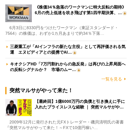
《株価34％急落のワークマンに特大反転の期待》
6月の売上低迷を吹き飛ばす第1四半期決算、…
6月3日に8330円をつけたワークマン（東証スタンダード・
7564）の株価は、わずか1カ月あまりで約34％下落…
三菱重工が「AIインフラの新たな主役」として再評価される気
運 エヌビディアとの提携でAI…
キオクシアHD「7万円割れからの急反発」は再びの上昇局面へ
の反転シグナルか？ 市場のムー…
一覧を見る
突然マルサがやって来た！
【最終回】1億6000万円の負債と引き換えに手に
入れたプライスレスな経験 ｜ 突然マルサがや…
2009年12月に発行された元FXトレーダー・磯貝清明氏の著書
『突然マルサがやって来た！～FXで10億円稼い…