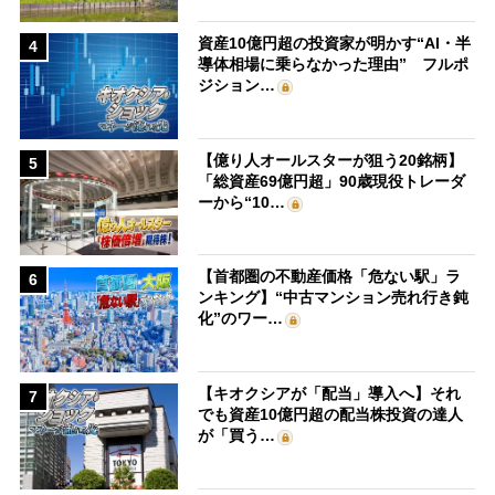
資産10億円超の投資家が明かす“AI・半
4
導体相場に乗らなかった理由” フルポ
ジション…
【億り人オールスターが狙う20銘柄】
5
「総資産69億円超」90歳現役トレーダ
ーから“10…
【首都圏の不動産価格「危ない駅」ラ
6
ンキング】“中古マンション売れ行き鈍
化”のワー…
【キオクシアが「配当」導入へ】それ
7
でも資産10億円超の配当株投資の達人
が「買う…