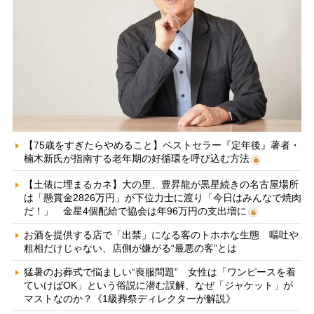
【75歳をすぎたらやめること】ベストセラー『定年後』著者・
楠木新氏が指南する老年期の好循環を呼び込む方法
【土俵に埋まるカネ】大の里、豊昇龍が黒星続きの名古屋場所
は「懸賞金2826万円」が下位力士に渡り「今日はみんなで焼肉
だ！」 金星4個配給で協会は年96万円の支出増に
お酒を提供する店で「出禁」になる客のトホホな生態 嘔吐や
粗相だけじゃない、店側が嫌がる“最悪の客”とは
猛暑のお葬式で悩ましい“喪服問題” 女性は「ワンピースを着
ていけばOK」という俗説に潜む誤解、なぜ「ジャケット」が
マストなのか？《1級葬祭ディレクターが解説》