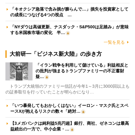
「キオクシア急落で含み損が膨らんで…」損失を投資家として
の成長につなげる4つの視点 …
「NYダウは高値更新、ナスダック・S&P500は足踏み」が意味
する米国株市場の変化 半…
一覧を見る
大前研一「ビジネス新大陸」の歩き方
「イラン戦争を利用して儲けている」利益相反と
の批判が強まるトランプファミリーの不正蓄財
疑…
トランプ大統領のファミリー信託が今年1～3月に3000回以上も
の証券取引を行っていたことが明らかになり…
「いつ暴発してもおかしくはない」イーロン・マスク氏とスペ
ースXが抱えるリスクの数々「絶対…
【3メガバンクは純利益5兆円超】銀行、商社、ゼネコンは最高
益続出の一方で、中小企業・…