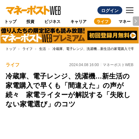
ログイン
トップ
投資
ビジネス
キャリア
ライフ
マネー
トップ
ライフ
生活
冷蔵庫、電子レンジ、洗濯機…新生活の家電購入で早く
ライフ
2024.04.08 16:00
マネーポストWEB
冷蔵庫、電子レンジ、洗濯機…新生活の
家電購入で早くも「間違えた」の声が
続々 家電ライターが解説する「失敗し
ない家電選び」のコツ
Loaded
:
100.00%
/
Unmute