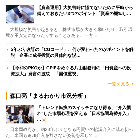
【資産運用】大災害時に慌てないために平時から
備えておきたい3つのポイント「資産の棚卸し…
大規模な災害が起きると、株式市場が大きく動いたり、取引環
境が不安定になったりすることがある。一方…
5年ぶり改訂の「CGコード」、何が変わったのかポイントを解
説 企業に成長投資の具体的な説…
【令和のPKOか】GPIFをめぐる片山財務相の「円資産への投
資拡大」発言の波紋 「国債重視」…
一覧を見る
森口亮「まるわかり市況分析」
「トレンド転換のスイッチになり得る」“介入慣
れ”した市場心理を変える「日米協調為替介入」
…
日米両政府が、約28年ぶりとなる円買いの協調介入に踏み切っ
た。米国も追加介入を辞さない姿勢を示して…