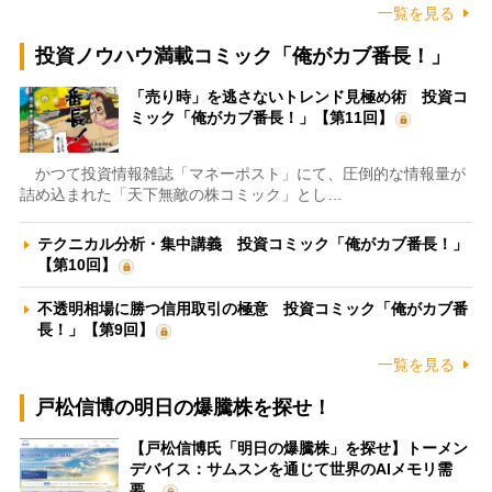
一覧を見る
投資ノウハウ満載コミック「俺がカブ番長！」
「売り時」を逃さないトレンド見極め術 投資コ
ミック「俺がカブ番長！」【第11回】
かつて投資情報雑誌「マネーポスト」にて、圧倒的な情報量が
詰め込まれた「天下無敵の株コミック」とし…
テクニカル分析・集中講義 投資コミック「俺がカブ番長！」
【第10回】
不透明相場に勝つ信用取引の極意 投資コミック「俺がカブ番
長！」【第9回】
一覧を見る
戸松信博の明日の爆騰株を探せ！
【戸松信博氏「明日の爆騰株」を探せ】トーメン
デバイス：サムスンを通じて世界のAIメモリ需
要…