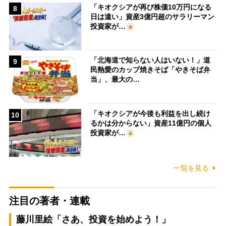
「キオクシアが再び株価10万円になる
8
日は遠い」資産3億円超のサラリーマン
投資家が…
「北海道で知らない人はいない！」道
9
民熱愛のカップ焼きそば「やきそば弁
当」、最大の…
「キオクシアが今後も利益を出し続け
10
るかは分からない」資産11億円の個人
投資家が…
一覧を見る
注目の著者・連載
藤川里絵「さあ、投資を始めよう！」