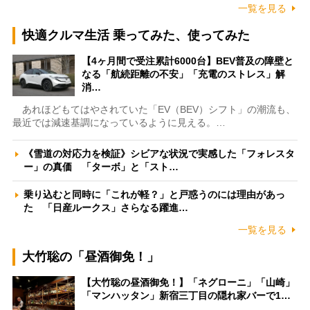
一覧を見る
快適クルマ生活 乗ってみた、使ってみた
【4ヶ月間で受注累計6000台】BEV普及の障壁と
なる「航続距離の不安」「充電のストレス」解
消…
あれほどもてはやされていた「EV（BEV）シフト」の潮流も、
最近では減速基調になっているように見える。…
《雪道の対応力を検証》シビアな状況で実感した「フォレスタ
ー」の真価 「ターボ」と「スト…
乗り込むと同時に「これが軽？」と戸惑うのには理由があっ
た 「日産ルークス」さらなる躍進…
一覧を見る
大竹聡の「昼酒御免！」
【大竹聡の昼酒御免！】「ネグローニ」「山崎」
「マンハッタン」新宿三丁目の隠れ家バーで1…