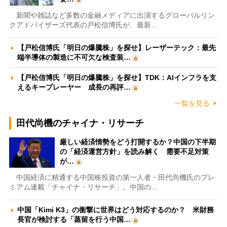
新聞や雑誌など多数の金融メディアに出演するグローバルリン
クアドバイザーズ代表の戸松信博氏が、最新…
【戸松信博氏「明日の爆騰株」を探せ】レーザーテック：最先
端半導体の製造に不可欠な検査装…
【戸松信博氏「明日の爆騰株」を探せ】TDK：AIインフラを支
えるキープレーヤー 成長の再評…
一覧を見る
田代尚機のチャイナ・リサーチ
厳しい経済情勢をどう打開するか？中国の下半期
の「経済運営方針」を読み解く 需要不足対策
が…
中国経済に精通する中国株投資の第一人者・田代尚機氏のプレ
ミアム連載「チャイナ・リサーチ」。中国の…
中国「Kimi K3」の衝撃に世界はどう対応するのか？ 米財務
長官が検討する「蒸留を行う中国…