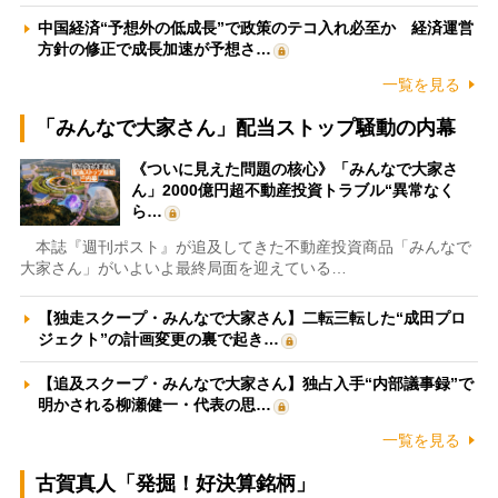
中国経済“予想外の低成長”で政策のテコ入れ必至か 経済運営
方針の修正で成長加速が予想さ…
一覧を見る
「みんなで大家さん」配当ストップ騒動の内幕
《ついに見えた問題の核心》「みんなで大家さ
ん」2000億円超不動産投資トラブル“異常なく
ら…
本誌『週刊ポスト』が追及してきた不動産投資商品「みんなで
大家さん」がいよいよ最終局面を迎えている…
【独走スクープ・みんなで大家さん】二転三転した“成田プロ
ジェクト”の計画変更の裏で起き…
【追及スクープ・みんなで大家さん】独占入手“内部議事録”で
明かされる柳瀬健一・代表の思…
一覧を見る
古賀真人「発掘！好決算銘柄」