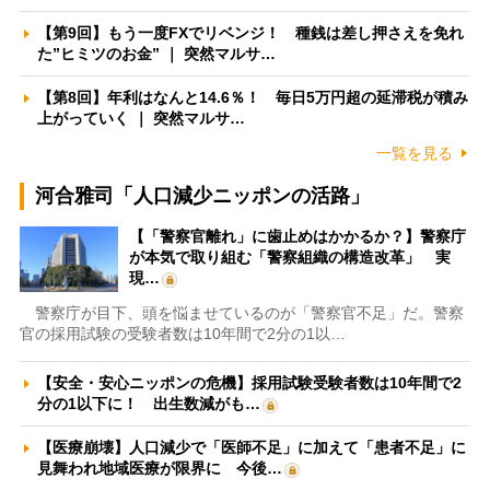
【第9回】もう一度FXでリベンジ！ 種銭は差し押さえを免れ
た”ヒミツのお金” ｜ 突然マルサ…
【第8回】年利はなんと14.6％！ 毎日5万円超の延滞税が積み
上がっていく ｜ 突然マルサ…
一覧を見る
河合雅司「人口減少ニッポンの活路」
【「警察官離れ」に歯止めはかかるか？】警察庁
が本気で取り組む「警察組織の構造改革」 実
現…
警察庁が目下、頭を悩ませているのが「警察官不足」だ。警察
官の採用試験の受験者数は10年間で2分の1以…
【安全・安心ニッポンの危機】採用試験受験者数は10年間で2
分の1以下に！ 出生数減がも…
【医療崩壊】人口減少で「医師不足」に加えて「患者不足」に
見舞われ地域医療が限界に 今後…