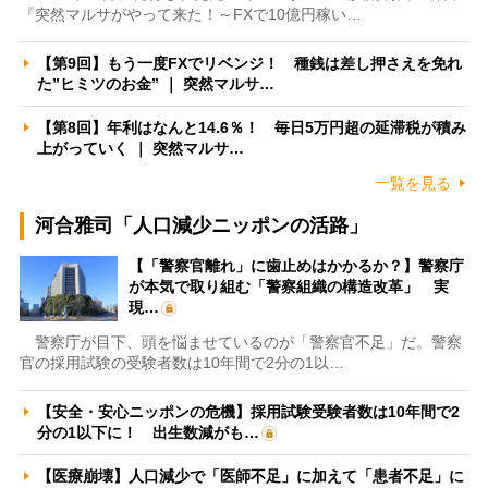
『突然マルサがやって来た！～FXで10億円稼い…
【第9回】もう一度FXでリベンジ！ 種銭は差し押さえを免れ
た”ヒミツのお金” ｜ 突然マルサ…
【第8回】年利はなんと14.6％！ 毎日5万円超の延滞税が積み
上がっていく ｜ 突然マルサ…
一覧を見る
河合雅司「人口減少ニッポンの活路」
【「警察官離れ」に歯止めはかかるか？】警察庁
が本気で取り組む「警察組織の構造改革」 実
現…
警察庁が目下、頭を悩ませているのが「警察官不足」だ。警察
官の採用試験の受験者数は10年間で2分の1以…
【安全・安心ニッポンの危機】採用試験受験者数は10年間で2
分の1以下に！ 出生数減がも…
【医療崩壊】人口減少で「医師不足」に加えて「患者不足」に