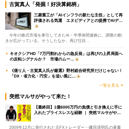
古賀真人「発掘！好決算銘柄」
三菱重工が「AIインフラの新たな主役」として再
評価される気運 エヌビディアとの提携でAIデ…
今年の株式市場を牽引してきたAI・半導体関連株に、調整の動
きが広がっている。そうしたなか、再び注目…
キオクシアHD「7万円割れからの急反発」は再びの上昇局面へ
の反転シグナルか？ 市場のムー…
《億り人・古賀真人氏が厳選》野村総合研究所だけじゃない！
「DX・省力化・円安」を追い風に…
一覧を見る
突然マルサがやって来た！
【最終回】1億6000万円の負債と引き換えに手に
入れたプライスレスな経験 ｜ 突然マルサがや…
2009年12月に発行された元FXトレーダー・磯貝清明氏の著書