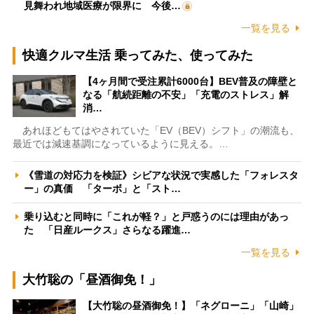
見舞われ地域医療が限界に 今後…
一覧を見る
快適クルマ生活 乗ってみた、使ってみた
【4ヶ月間で受注累計6000台】BEV普及の障壁と
なる「航続距離の不安」「充電のストレス」解
消…
あれほどもてはやされていた「EV（BEV）シフト」の潮流も、
最近では減速基調になっているように見える。…
《雪道の対応力を検証》シビアな状況で実感した「フォレスタ
ー」の真価 「ターボ」と「スト…
乗り込むと同時に「これが軽？」と戸惑うのには理由があっ
た 「日産ルークス」さらなる躍進…
一覧を見る
大竹聡の「昼酒御免！」
【大竹聡の昼酒御免！】「ネグローニ」「山崎」