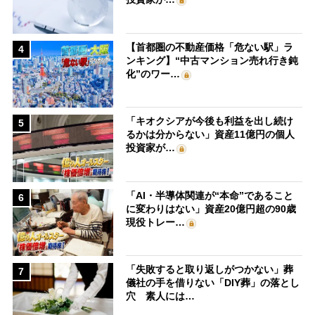
【首都圏の不動産価格「危ない駅」ラ
4
ンキング】“中古マンション売れ行き鈍
化”のワー…
「キオクシアが今後も利益を出し続け
5
るかは分からない」資産11億円の個人
投資家が…
「AI・半導体関連が“本命”であること
6
に変わりはない」資産20億円超の90歳
現役トレー…
「失敗すると取り返しがつかない」葬
7
儀社の手を借りない「DIY葬」の落とし
穴 素人には…