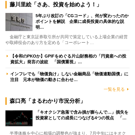
藤川里絵「さあ、投資を始めよう！」
5年ぶり改訂の「CGコード」、何が変わったのか
ポイントを解説 企業に成長投資の具体的な説
明…
金融庁と東京証券取引所が共同で策定している上場企業の経営
や取締役会のあり方を定める「コーポレート…
【令和のPKOか】GPIFをめぐる片山財務相の「円資産への投
資拡大」発言の波紋 「国債重視」…
インフレでも「物価負け」しない金融商品「物価連動国債」に
注目 元本が物価の動きに合わせ…
一覧を見る
森口亮「まるわかり市況分析」
「キオクシア急落で含み損が膨らんで…」損失を
投資家としての成長につなげる4つの視点 「…
半導体株を中心に相場の調整色が強まり、7月中旬にはキオク