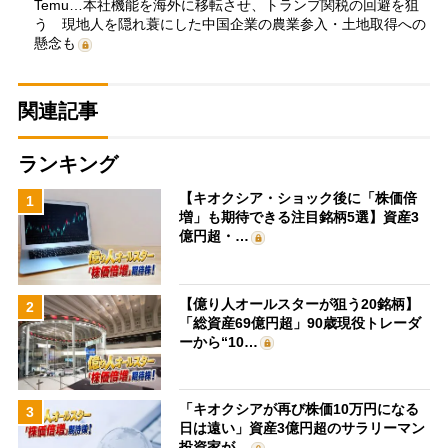
Temu…本社機能を海外に移転させ、トランプ関税の回避を狙
う 現地人を隠れ蓑にした中国企業の農業参入・土地取得への
懸念も
関連記事
ランキング
【キオクシア・ショック後に「株価倍
1
増」も期待できる注目銘柄5選】資産3
億円超・…
【億り人オールスターが狙う20銘柄】
2
「総資産69億円超」90歳現役トレーダ
ーから“10…
「キオクシアが再び株価10万円になる
3
日は遠い」資産3億円超のサラリーマン
投資家が…