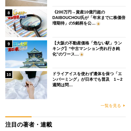
《200万円→資産10億円超の
8
DAIBOUCHOU氏が「年末までに株価倍
増期待」の5銘柄を公…
【大阪の不動産価格「危ない駅」ラン
9
キング】“中古マンション売れ行き鈍
化”のワース…
ドライアイスを使わず遺体を保つ「エ
10
ンバーミング」が日本でも普及 1～2
週間は問…
一覧を見る
注目の著者・連載