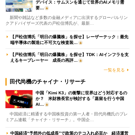
デバイス：サムスンを通じて世界のAIメモリ需
要…
新聞や雑誌など多数の金融メディアに出演するグローバルリン
クアドバイザーズ代表の戸松信博氏が、最新…
【戸松信博氏「明日の爆騰株」を探せ】レーザーテック：最先
端半導体の製造に不可欠な検査装…
【戸松信博氏「明日の爆騰株」を探せ】TDK：AIインフラを支
えるキープレーヤー 成長の再評…
一覧を見る
田代尚機のチャイナ・リサーチ
中国「Kimi K3」の衝撃に世界はどう対応するの
か？ 米財務長官が検討する「蒸留を行う中国
AI…
中国経済に精通する中国株投資の第一人者・田代尚機氏のプレ
ミアム連載「チャイナ・リサーチ」。中国企…
中国経済“予想外の低成長”で政策のテコ入れ必至か 経済運営