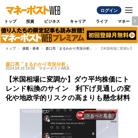
ログイン
トップ
投資
ビジネス
キャリア
ライフ
マネー
トップ
連載・著者
森口亮「まるわかり市況分析」
【米国相場に変調か】ダ
森口亮「まるわかり市況分析」
2024.04.16 19:00
マネーポストWEB
【米国相場に変調か】ダウ平均株価にト
レンド転換のサイン 利下げ見通しの変
化や地政学的リスクの高まりも懸念材料
もっと見る
arrow_forward_ios