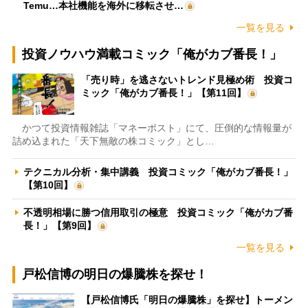
Temu…本社機能を海外に移転させ…
一覧を見る
投資ノウハウ満載コミック「俺がカブ番長！」
「売り時」を逃さないトレンド見極め術 投資コ
ミック「俺がカブ番長！」【第11回】
かつて投資情報雑誌「マネーポスト」にて、圧倒的な情報量が
詰め込まれた「天下無敵の株コミック」とし…
テクニカル分析・集中講義 投資コミック「俺がカブ番長！」
【第10回】
不透明相場に勝つ信用取引の極意 投資コミック「俺がカブ番
長！」【第9回】
一覧を見る
戸松信博の明日の爆騰株を探せ！
【戸松信博氏「明日の爆騰株」を探せ】トーメン