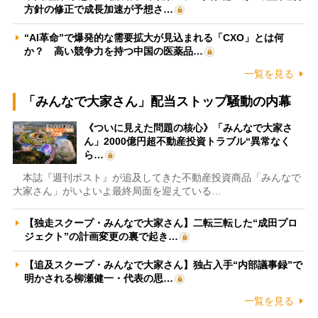
方針の修正で成長加速が予想さ…
“AI革命”で爆発的な需要拡大が見込まれる「CXO」とは何
か？ 高い競争力を持つ中国の医薬品…
一覧を見る
「みんなで大家さん」配当ストップ騒動の内幕
《ついに見えた問題の核心》「みんなで大家さ
ん」2000億円超不動産投資トラブル“異常なく
ら…
本誌『週刊ポスト』が追及してきた不動産投資商品「みんなで
大家さん」がいよいよ最終局面を迎えている…
【独走スクープ・みんなで大家さん】二転三転した“成田プロ
ジェクト”の計画変更の裏で起き…
【追及スクープ・みんなで大家さん】独占入手“内部議事録”で
明かされる柳瀬健一・代表の思…
一覧を見る