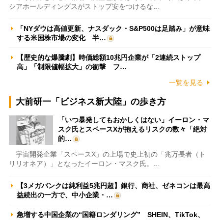
シアホールディングスがストップ安をつけるな…
「NYダウは高値更新、ナスダック・S&P500は足踏み」が意味
する米国株市場の変化 半…
【歴史的な爆騰劇】時価総額10兆円企業が「2連続ストップ
高」「制限値幅拡大」の衝撃 フ…
一覧を見る
大前研一「ビジネス新大陸」の歩き方
「いつ暴発してもおかしくはない」イーロン・マ
スク氏とスペースXが抱えるリスクの数々「絶対
的…
宇宙開発企業「スペースX」の上場で史上初の「兆万長者（ト
リリオネア）」となったイーロン・マスク氏。…
【3メガバンクは純利益5兆円超】銀行、商社、ゼネコンは最高
益続出の一方で、中小企業・…
急増する中国企業の“国籍ロンダリング” SHEIN、TikTok、