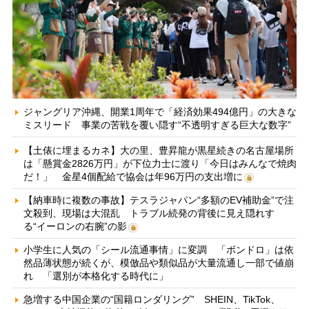
ジャングリア沖縄、開業1周年で「経済効果494億円」の大きな
ミスリード 事業の苦戦を覆い隠す“不透明すぎる巨大な数字”
【土俵に埋まるカネ】大の里、豊昇龍が黒星続きの名古屋場所
は「懸賞金2826万円」が下位力士に渡り「今日はみんなで焼肉
だ！」 金星4個配給で協会は年96万円の支出増に
【納車時に複数の事故】テスラジャパン“多額のEV補助金”で注
文殺到、現場は大混乱 トラブル続発の背後に見え隠れす
る“イーロンの右腕”の影
小学生に人気の「シール流通事情」に変調 「ボンドロ」は依
然品薄状態が続くが、模倣品や類似品が大量流通し一部で値崩
れ 「選別が本格化する時代に」
急増する中国企業の“国籍ロンダリング” SHEIN、TikTok、