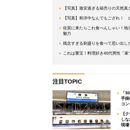
【写真】激安過ぎる箱売りの天然真
【写真】和洋中なんでもござれ！ 
佐賀に来たらこれ食べんしゃい！地
魅力
残念すぎる刺盛りを食べて思い出し
これは重宝！料理好き40代男性「家
注目TOPIC
「3
手掛
コン
【ク
しな
現場