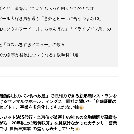
ダイと、道を歩いていてもらった釣りたてのカツオ
ビール大好き男が選ぶ「意外とビールに合うつまみ10」
元のソウルフード「井手ちゃんぽん」「ドライブイン鳥」の
た「コスパ悪すぎメニュー」の数々
での食事が格段にウマくなる」調味料11選
0種類以上のパン食べ放題」で行列のできる新形態レストランを
けるサンマルクホールディングス 同社に聞いた「店舗展開の
セプト」、事業を多角化してもぶれない軸
レジット決済代行・全東信が破産】63社もの金融機関が融資を
がら「20年以上の粉飾決算」を見抜けなかったカラクリ 営業
では“自転車操業”の焦りも表出していた