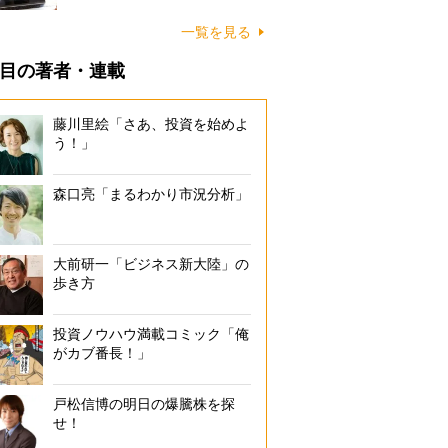
一覧を見る
目の著者・連載
藤川里絵「さあ、投資を始めよ
う！」
森口亮「まるわかり市況分析」
大前研一「ビジネス新大陸」の
歩き方
投資ノウハウ満載コミック「俺
がカブ番長！」
戸松信博の明日の爆騰株を探
せ！