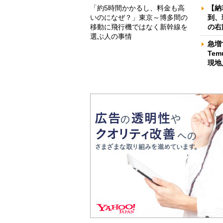
「約5時間かかるし、料金も高
【納
いのになぜ？」東京～博多間の
到、
移動に飛行機ではなく新幹線を
の右
選ぶ人の事情
急増
Te
現地