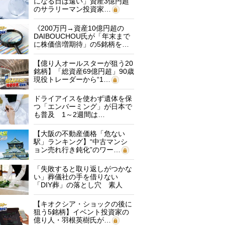
になる日は遠い」資産3億円超
のサラリーマン投資家…
《200万円→資産10億円超の
DAIBOUCHOU氏が「年末まで
に株価倍増期待」の5銘柄を…
【億り人オールスターが狙う20
銘柄】「総資産69億円超」90歳
現役トレーダーから“1…
ドライアイスを使わず遺体を保
つ「エンバーミング」が日本で
も普及 1～2週間は…
【大阪の不動産価格「危ない
駅」ランキング】“中古マンシ
ョン売れ行き鈍化”のワー…
「失敗すると取り返しがつかな
い」葬儀社の手を借りない
「DIY葬」の落とし穴 素人
に…
【キオクシア・ショックの後に
狙う5銘柄】イベント投資家の
億り人・羽根英樹氏が…