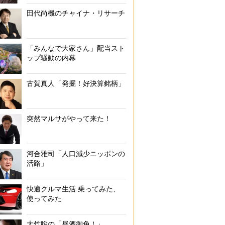
田代尚機のチャイナ・リサーチ
「みんなで大家さん」配当スト
ップ騒動の内幕
古賀真人「発掘！好決算銘柄」
突然マルサがやって来た！
河合雅司「人口減少ニッポンの
活路」
快適クルマ生活 乗ってみた、
使ってみた
大竹聡の「昼酒御免！」