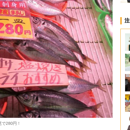
注
で280円！