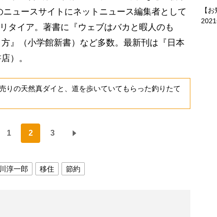
【お
くのニュースサイトにネットニュース編集者として
202
セミリタイア。著書に『ウェブはバカと暇人のも
り方』（小学館新書）など多数。最新刊は『日本
書店）。
売りの天然真ダイと、道を歩いていてもらった釣りたて
1
2
3
川淳一郎
移住
節約