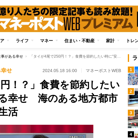
ア
ライフ
マネー
住まい・不動産
家計
トレ
仕事がある幸せ
「タイが4尾で250円！？」食費を節約したい時に“安い魚”がある幸せ 海のある地方都市ならではの充実食生活
ラ
1
る幸せ
2024.05.18 16:00
マネーポストWEB
50円！？」食費を節約したい
2
ある幸せ 海のある地方都市
生活
3
4