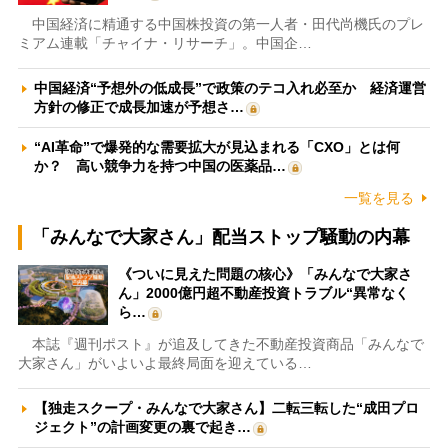
中国経済に精通する中国株投資の第一人者・田代尚機氏のプレ
ミアム連載「チャイナ・リサーチ」。中国企…
中国経済“予想外の低成長”で政策のテコ入れ必至か 経済運営
方針の修正で成長加速が予想さ…
“AI革命”で爆発的な需要拡大が見込まれる「CXO」とは何
か？ 高い競争力を持つ中国の医薬品…
一覧を見る
「みんなで大家さん」配当ストップ騒動の内幕
《ついに見えた問題の核心》「みんなで大家さ
ん」2000億円超不動産投資トラブル“異常なく
ら…
本誌『週刊ポスト』が追及してきた不動産投資商品「みんなで
大家さん」がいよいよ最終局面を迎えている…
【独走スクープ・みんなで大家さん】二転三転した“成田プロ
ジェクト”の計画変更の裏で起き…