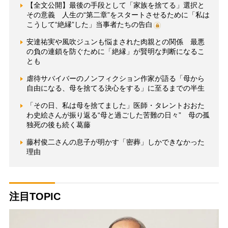
【全文公開】最後の手段として「家族を捨てる」選択と
その意義 人生の“第二章”をスタートさせるために「私は
こうして“絶縁”した」当事者たちの告白
安達祐実や風吹ジュンも悩まされた肉親との関係 最悪
の負の連鎖を防ぐために「絶縁」が賢明な判断になるこ
とも
虐待サバイバーのノンフィクション作家が語る「母から
自由になる、母を捨てる決心をする」に至るまでの半生
「その日、私は母を捨てました」医師・タレントおおた
わ史絵さんが振り返る“母と過ごした苦難の日々” 母の孤
独死の後も続く葛藤
藤村俊二さんの息子が明かす「密葬」しかできなかった
理由
注目TOPIC