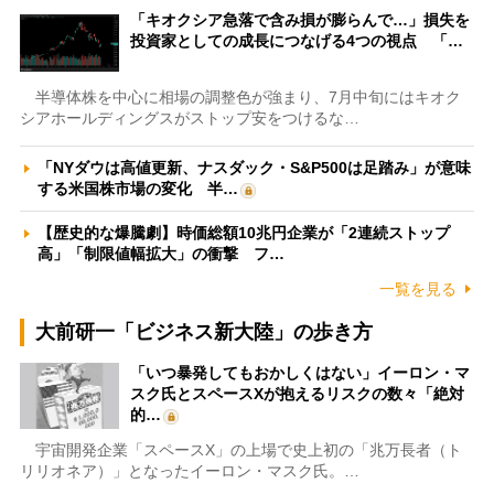
「キオクシア急落で含み損が膨らんで…」損失を
投資家としての成長につなげる4つの視点 「…
半導体株を中心に相場の調整色が強まり、7月中旬にはキオク
シアホールディングスがストップ安をつけるな…
「NYダウは高値更新、ナスダック・S&P500は足踏み」が意味
する米国株市場の変化 半…
【歴史的な爆騰劇】時価総額10兆円企業が「2連続ストップ
高」「制限値幅拡大」の衝撃 フ…
一覧を見る
大前研一「ビジネス新大陸」の歩き方
「いつ暴発してもおかしくはない」イーロン・マ
スク氏とスペースXが抱えるリスクの数々「絶対
的…
宇宙開発企業「スペースX」の上場で史上初の「兆万長者（ト
リリオネア）」となったイーロン・マスク氏。…