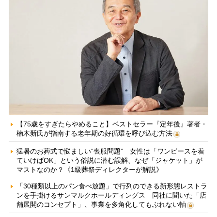
【75歳をすぎたらやめること】ベストセラー『定年後』著者・
楠木新氏が指南する老年期の好循環を呼び込む方法
猛暑のお葬式で悩ましい“喪服問題” 女性は「ワンピースを着
ていけばOK」という俗説に潜む誤解、なぜ「ジャケット」が
マストなのか？《1級葬祭ディレクターが解説》
「30種類以上のパン食べ放題」で行列のできる新形態レストラ
ンを手掛けるサンマルクホールディングス 同社に聞いた「店
舗展開のコンセプト」、事業を多角化してもぶれない軸