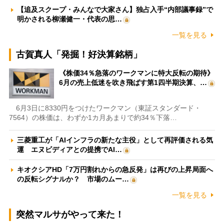
【追及スクープ・みんなで大家さん】独占入手“内部議事録”で
明かされる柳瀬健一・代表の思…
一覧を見る
古賀真人「発掘！好決算銘柄」
《株価34％急落のワークマンに特大反転の期待》
6月の売上低迷を吹き飛ばす第1四半期決算、…
6月3日に8330円をつけたワークマン（東証スタンダード・
7564）の株価は、わずか1カ月あまりで約34％下落…
三菱重工が「AIインフラの新たな主役」として再評価される気
運 エヌビディアとの提携でAI…
キオクシアHD「7万円割れからの急反発」は再びの上昇局面へ
の反転シグナルか？ 市場のムー…
一覧を見る
突然マルサがやって来た！