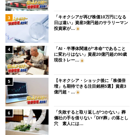
「キオクシアが再び株価10万円になる
3
日は遠い」資産3億円超のサラリーマン
投資家が…
「AI・半導体関連が“本命”であること
4
に変わりはない」資産20億円超の90歳
現役トレー…
【キオクシア・ショック後に「株価倍
5
増」も期待できる注目銘柄5選】資産3
億円超・…
「失敗すると取り返しがつかない」葬
6
儀社の手を借りない「DIY葬」の落とし
穴 素人には…