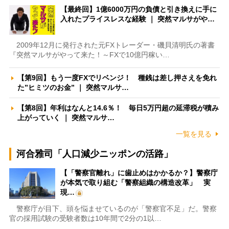
【最終回】1億6000万円の負債と引き換えに手に
入れたプライスレスな経験 ｜ 突然マルサがや…
2009年12月に発行された元FXトレーダー・磯貝清明氏の著書
『突然マルサがやって来た！～FXで10億円稼い…
【第9回】もう一度FXでリベンジ！ 種銭は差し押さえを免れ
た”ヒミツのお金” ｜ 突然マルサ…
【第8回】年利はなんと14.6％！ 毎日5万円超の延滞税が積み
上がっていく ｜ 突然マルサ…
一覧を見る
河合雅司「人口減少ニッポンの活路」
【「警察官離れ」に歯止めはかかるか？】警察庁
が本気で取り組む「警察組織の構造改革」 実
現…
警察庁が目下、頭を悩ませているのが「警察官不足」だ。警察
官の採用試験の受験者数は10年間で2分の1以…