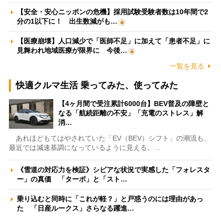
【安全・安心ニッポンの危機】採用試験受験者数は10年間で2
分の1以下に！ 出生数減がも…
【医療崩壊】人口減少で「医師不足」に加えて「患者不足」に
見舞われ地域医療が限界に 今後…
一覧を見る
快適クルマ生活 乗ってみた、使ってみた
【4ヶ月間で受注累計6000台】BEV普及の障壁と
なる「航続距離の不安」「充電のストレス」解
消…
あれほどもてはやされていた「EV（BEV）シフト」の潮流も、
最近では減速基調になっているように見える。…
《雪道の対応力を検証》シビアな状況で実感した「フォレスタ
ー」の真価 「ターボ」と「スト…
乗り込むと同時に「これが軽？」と戸惑うのには理由があっ
た 「日産ルークス」さらなる躍進…