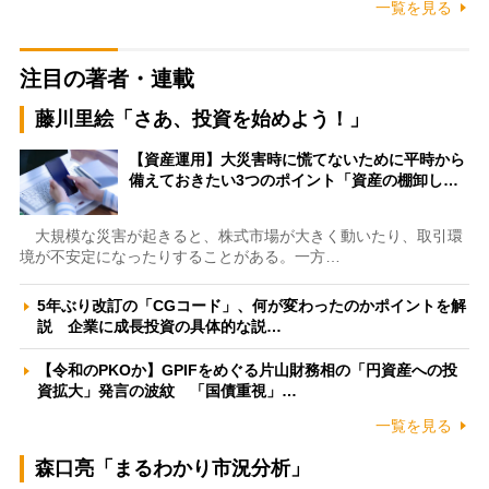
一覧を見る
注目の著者・連載
藤川里絵「さあ、投資を始めよう！」
【資産運用】大災害時に慌てないために平時から
備えておきたい3つのポイント「資産の棚卸し…
大規模な災害が起きると、株式市場が大きく動いたり、取引環
境が不安定になったりすることがある。一方…
5年ぶり改訂の「CGコード」、何が変わったのかポイントを解
説 企業に成長投資の具体的な説…
【令和のPKOか】GPIFをめぐる片山財務相の「円資産への投
資拡大」発言の波紋 「国債重視」…
一覧を見る
森口亮「まるわかり市況分析」