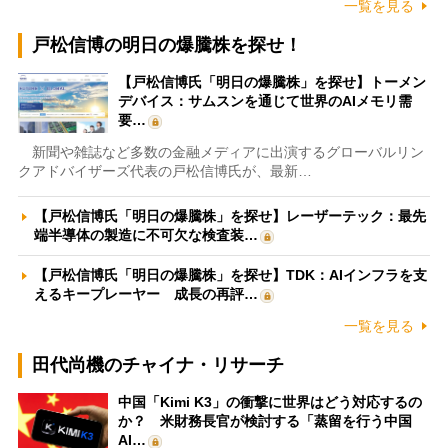
一覧を見る
戸松信博の明日の爆騰株を探せ！
【戸松信博氏「明日の爆騰株」を探せ】トーメン
デバイス：サムスンを通じて世界のAIメモリ需
要…
新聞や雑誌など多数の金融メディアに出演するグローバルリン
クアドバイザーズ代表の戸松信博氏が、最新…
【戸松信博氏「明日の爆騰株」を探せ】レーザーテック：最先
端半導体の製造に不可欠な検査装…
【戸松信博氏「明日の爆騰株」を探せ】TDK：AIインフラを支
えるキープレーヤー 成長の再評…
一覧を見る
田代尚機のチャイナ・リサーチ
中国「Kimi K3」の衝撃に世界はどう対応するの
か？ 米財務長官が検討する「蒸留を行う中国
AI…