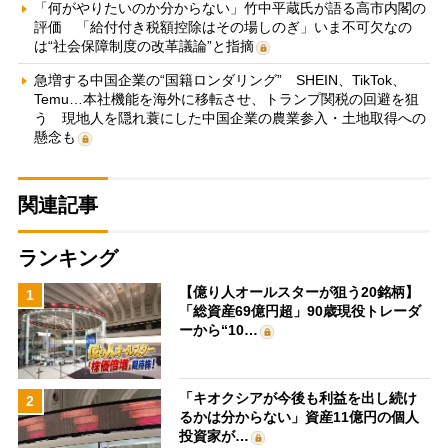
「何がやりたいのか分からない」竹中平蔵氏が語る高市内閣の
評価 「給付付き税額控除はその場しのぎ」いま不可欠なの
は“社会保障制度の改革議論”と指摘
急増する中国企業の“国籍ロンダリング” SHEIN、TikTok、
Temu…本社機能を海外に移転させ、トランプ関税の回避を狙
う 現地人を隠れ蓑にした中国企業の農業参入・土地取得への
懸念も
関連記事
ランキング
【億り人オールスターが狙う20銘柄】
1
「総資産69億円超」90歳現役トレーダ
ーから“10…
「キオクシアが今後も利益を出し続け
2
るかは分からない」資産11億円の個人
投資家が…