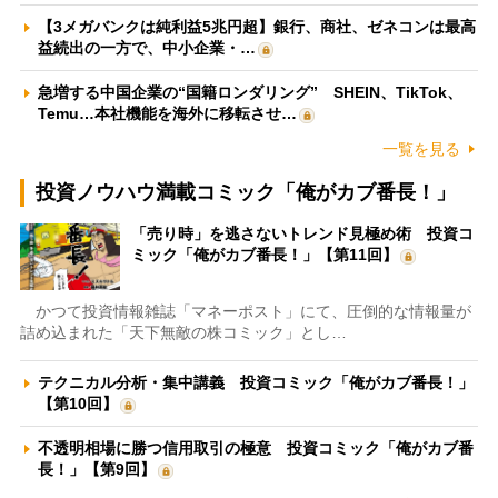
【3メガバンクは純利益5兆円超】銀行、商社、ゼネコンは最高
益続出の一方で、中小企業・…
急増する中国企業の“国籍ロンダリング” SHEIN、TikTok、
Temu…本社機能を海外に移転させ…
一覧を見る
投資ノウハウ満載コミック「俺がカブ番長！」
「売り時」を逃さないトレンド見極め術 投資コ
ミック「俺がカブ番長！」【第11回】
かつて投資情報雑誌「マネーポスト」にて、圧倒的な情報量が
詰め込まれた「天下無敵の株コミック」とし…
テクニカル分析・集中講義 投資コミック「俺がカブ番長！」
【第10回】
不透明相場に勝つ信用取引の極意 投資コミック「俺がカブ番
長！」【第9回】