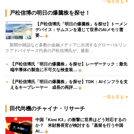
一覧を見る
戸松信博の明日の爆騰株を探せ！
【戸松信博氏「明日の爆騰株」を探せ】トーメン
デバイス：サムスンを通じて世界のAIメモリ需
要…
新聞や雑誌など多数の金融メディアに出演するグローバルリン
クアドバイザーズ代表の戸松信博氏が、最新…
【戸松信博氏「明日の爆騰株」を探せ】レーザーテック：最先
端半導体の製造に不可欠な検査装…
【戸松信博氏「明日の爆騰株」を探せ】TDK：AIインフラを支
えるキープレーヤー 成長の再評…
一覧を見る
田代尚機のチャイナ・リサーチ
中国「Kimi K3」の衝撃に世界はどう対応するの
か？ 米財務長官が検討する「蒸留を行う中国
AI…