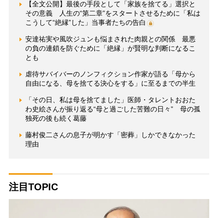
【全文公開】最後の手段として「家族を捨てる」選択と
その意義 人生の“第二章”をスタートさせるために「私は
こうして“絶縁”した」当事者たちの告白
安達祐実や風吹ジュンも悩まされた肉親との関係 最悪
の負の連鎖を防ぐために「絶縁」が賢明な判断になるこ
とも
虐待サバイバーのノンフィクション作家が語る「母から
自由になる、母を捨てる決心をする」に至るまでの半生
「その日、私は母を捨てました」医師・タレントおおた
わ史絵さんが振り返る“母と過ごした苦難の日々” 母の孤
独死の後も続く葛藤
藤村俊二さんの息子が明かす「密葬」しかできなかった
理由
注目TOPIC