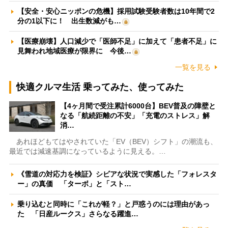
【安全・安心ニッポンの危機】採用試験受験者数は10年間で2
分の1以下に！ 出生数減がも…
【医療崩壊】人口減少で「医師不足」に加えて「患者不足」に
見舞われ地域医療が限界に 今後…
一覧を見る
快適クルマ生活 乗ってみた、使ってみた
【4ヶ月間で受注累計6000台】BEV普及の障壁と
なる「航続距離の不安」「充電のストレス」解
消…
あれほどもてはやされていた「EV（BEV）シフト」の潮流も、
最近では減速基調になっているように見える。…
《雪道の対応力を検証》シビアな状況で実感した「フォレスタ
ー」の真価 「ターボ」と「スト…
乗り込むと同時に「これが軽？」と戸惑うのには理由があっ
た 「日産ルークス」さらなる躍進…