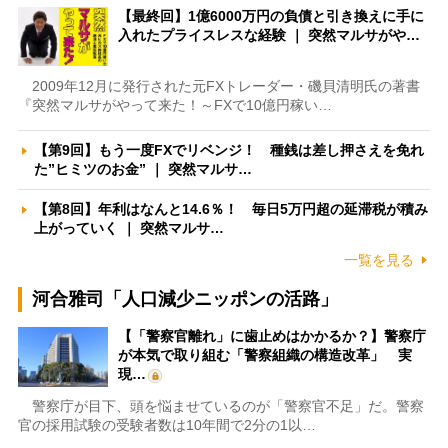
【最終回】1億6000万円の負債と引き換えに手に
入れたプライスレスな経験 ｜ 突然マルサがや…
2009年12月に発行された元FXトレーダー・磯貝清明氏の著書
『突然マルサがやって来た！～FXで10億円稼い…
【第9回】もう一度FXでリベンジ！ 種銭は差し押さえを免れ
た”ヒミツのお金” ｜ 突然マルサ…
【第8回】年利はなんと14.6％！ 毎日5万円超の延滞税が積み
上がっていく ｜ 突然マルサ…
一覧を見る
河合雅司「人口減少ニッポンの活路」
【「警察官離れ」に歯止めはかかるか？】警察庁
が本気で取り組む「警察組織の構造改革」 実
現…
警察庁が目下、頭を悩ませているのが「警察官不足」だ。警察
官の採用試験の受験者数は10年間で2分の1以…