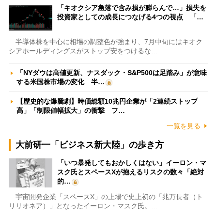
「キオクシア急落で含み損が膨らんで…」損失を
投資家としての成長につなげる4つの視点 「…
半導体株を中心に相場の調整色が強まり、7月中旬にはキオク
シアホールディングスがストップ安をつけるな…
「NYダウは高値更新、ナスダック・S&P500は足踏み」が意味
する米国株市場の変化 半…
【歴史的な爆騰劇】時価総額10兆円企業が「2連続ストップ
高」「制限値幅拡大」の衝撃 フ…
一覧を見る
大前研一「ビジネス新大陸」の歩き方
「いつ暴発してもおかしくはない」イーロン・マ
スク氏とスペースXが抱えるリスクの数々「絶対
的…
宇宙開発企業「スペースX」の上場で史上初の「兆万長者（ト
リリオネア）」となったイーロン・マスク氏。…