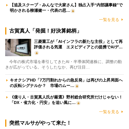
【追及スクープ・みんなで大家さん】独占入手“内部議事録”で
明かされる柳瀬健一・代表の思…
一覧を見る
古賀真人「発掘！好決算銘柄」
三菱重工が「AIインフラの新たな主役」として再
評価される気運 エヌビディアとの提携でAIデ…
今年の株式市場を牽引してきたAI・半導体関連株に、調整の動
きが広がっている。そうしたなか、再び注目…
キオクシアHD「7万円割れからの急反発」は再びの上昇局面へ
の反転シグナルか？ 市場のムー…
《億り人・古賀真人氏が厳選》野村総合研究所だけじゃない！
「DX・省力化・円安」を追い風に…
一覧を見る
突然マルサがやって来た！