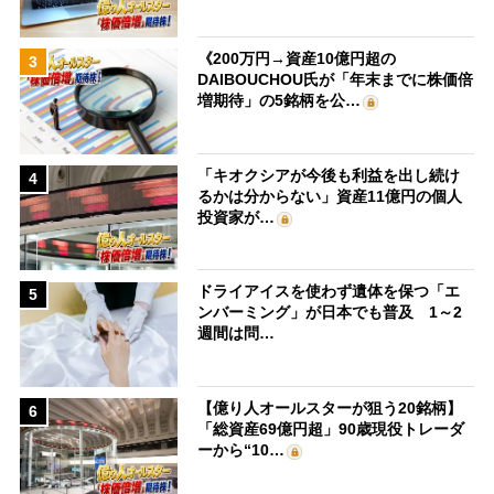
《200万円→資産10億円超の
3
DAIBOUCHOU氏が「年末までに株価倍
増期待」の5銘柄を公…
「キオクシアが今後も利益を出し続け
4
るかは分からない」資産11億円の個人
投資家が…
ドライアイスを使わず遺体を保つ「エ
5
ンバーミング」が日本でも普及 1～2
週間は問…
【億り人オールスターが狙う20銘柄】
6
「総資産69億円超」90歳現役トレーダ
ーから“10…