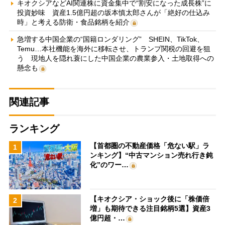
キオクシアなどAI関連株に資金集中で“割安になった成長株”に
投資妙味 資産1.5億円超の坂本慎太郎さんが「絶好の仕込み
時」と考える防衛・食品銘柄を紹介
急増する中国企業の“国籍ロンダリング” SHEIN、TikTok、
Temu…本社機能を海外に移転させ、トランプ関税の回避を狙
う 現地人を隠れ蓑にした中国企業の農業参入・土地取得への
懸念も
関連記事
ランキング
【首都圏の不動産価格「危ない駅」ラ
1
ンキング】“中古マンション売れ行き鈍
化”のワー…
【キオクシア・ショック後に「株価倍
2
増」も期待できる注目銘柄5選】資産3
億円超・…