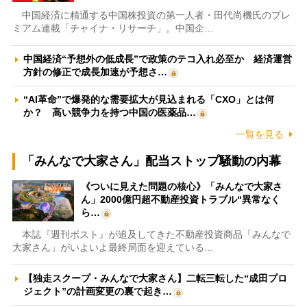
中国経済に精通する中国株投資の第一人者・田代尚機氏のプレ
ミアム連載「チャイナ・リサーチ」。中国企…
中国経済“予想外の低成長”で政策のテコ入れ必至か 経済運営
方針の修正で成長加速が予想さ…
“AI革命”で爆発的な需要拡大が見込まれる「CXO」とは何
か？ 高い競争力を持つ中国の医薬品…
一覧を見る
「みんなで大家さん」配当ストップ騒動の内幕
《ついに見えた問題の核心》「みんなで大家さ
ん」2000億円超不動産投資トラブル“異常なく
ら…
本誌『週刊ポスト』が追及してきた不動産投資商品「みんなで
大家さん」がいよいよ最終局面を迎えている…
【独走スクープ・みんなで大家さん】二転三転した“成田プロ
ジェクト”の計画変更の裏で起き…