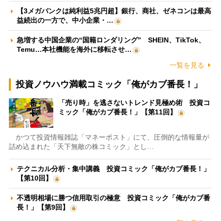
【3メガバンクは純利益5兆円超】銀行、商社、ゼネコンは最高
益続出の一方で、中小企業・…
急増する中国企業の“国籍ロンダリング” SHEIN、TikTok、
Temu…本社機能を海外に移転させ…
一覧を見る
投資ノウハウ満載コミック「俺がカブ番長！」
「売り時」を逃さないトレンド見極め術 投資コ
ミック「俺がカブ番長！」【第11回】
かつて投資情報雑誌「マネーポスト」にて、圧倒的な情報量が
詰め込まれた「天下無敵の株コミック」とし…
テクニカル分析・集中講義 投資コミック「俺がカブ番長！」
【第10回】
不透明相場に勝つ信用取引の極意 投資コミック「俺がカブ番
長！」【第9回】