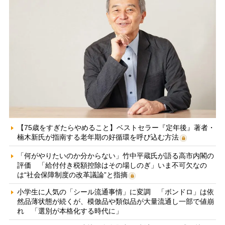
【75歳をすぎたらやめること】ベストセラー『定年後』著者・
楠木新氏が指南する老年期の好循環を呼び込む方法
「何がやりたいのか分からない」竹中平蔵氏が語る高市内閣の
評価 「給付付き税額控除はその場しのぎ」いま不可欠なの
は“社会保障制度の改革議論”と指摘
小学生に人気の「シール流通事情」に変調 「ボンドロ」は依
然品薄状態が続くが、模倣品や類似品が大量流通し一部で値崩
れ 「選別が本格化する時代に」