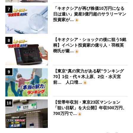
「キオクシアが再び株価10万円になる
7
日は遠い」資産3億円超のサラリーマン
投資家が…
【キオクシア・ショックの後に狙う5銘
8
柄】イベント投資家の億り人・羽根英
樹氏が厳…
【東京“真の実力がある駅”ランキング
9
70】1位・代々木上原、2位・水天宮
前… 人口増…
【世帯年収別・東京23区マンション
10
「狙い目駅」を大公開】年収500万円、
700万円で…