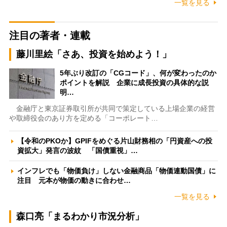
一覧を見る
注目の著者・連載
藤川里絵「さあ、投資を始めよう！」
5年ぶり改訂の「CGコード」、何が変わったのか
ポイントを解説 企業に成長投資の具体的な説
明…
金融庁と東京証券取引所が共同で策定している上場企業の経営
や取締役会のあり方を定める「コーポレート…
【令和のPKOか】GPIFをめぐる片山財務相の「円資産への投
資拡大」発言の波紋 「国債重視」…
インフレでも「物価負け」しない金融商品「物価連動国債」に
注目 元本が物価の動きに合わせ…
一覧を見る
森口亮「まるわかり市況分析」