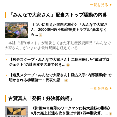
一覧を見る
「みんなで大家さん」配当ストップ騒動の内幕
《ついに見えた問題の核心》「みんなで大家さ
ん」2000億円超不動産投資トラブル“異常なく
ら…
本誌『週刊ポスト』が追及してきた不動産投資商品「みんなで
大家さん」がいよいよ最終局面を迎えている…
【独走スクープ・みんなで大家さん】二転三転した“成田プロ
ジェクト”の計画変更の裏で起き…
【追及スクープ・みんなで大家さん】独占入手“内部議事録”で
明かされる柳瀬健一・代表の思…
一覧を見る
古賀真人「発掘！好決算銘柄」
《株価34％急落のワークマンに特大反転の期待》
6月の売上低迷を吹き飛ばす第1四半期決算、…