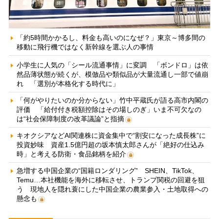
「約5時間かかるし、料金も高いのになぜ？」東京～博多間の
移動に飛行機ではなく新幹線を選ぶ人の事情
小学生に人気の「シール流通事情」に変調 「ボンドロ」は依
然品薄状態が続くが、模倣品や類似品が大量流通し一部で値崩
れ 「選別が本格化する時代に」
「何がやりたいのか分からない」竹中平蔵氏が語る高市内閣の
評価 「給付付き税額控除はその場しのぎ」いま不可欠なの
は“社会保障制度の改革議論”と指摘
キオクシアなどAI関連株に資金集中で“割安になった成長株”に
投資妙味 資産1.5億円超の坂本慎太郎さんが「絶好の仕込み
時」と考える防衛・食品銘柄を紹介
急増する中国企業の“国籍ロンダリング” SHEIN、TikTok、
Temu…本社機能を海外に移転させ、トランプ関税の回避を狙
う 現地人を隠れ蓑にした中国企業の農業参入・土地取得への
懸念も