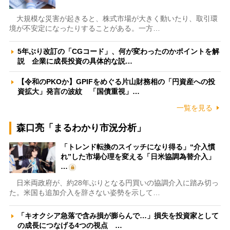
大規模な災害が起きると、株式市場が大きく動いたり、取引環
境が不安定になったりすることがある。一方…
5年ぶり改訂の「CGコード」、何が変わったのかポイントを解
説 企業に成長投資の具体的な説…
【令和のPKOか】GPIFをめぐる片山財務相の「円資産への投
資拡大」発言の波紋 「国債重視」…
一覧を見る
森口亮「まるわかり市況分析」
「トレンド転換のスイッチになり得る」“介入慣
れ”した市場心理を変える「日米協調為替介入」
…
日米両政府が、約28年ぶりとなる円買いの協調介入に踏み切っ
た。米国も追加介入を辞さない姿勢を示して…
「キオクシア急落で含み損が膨らんで…」損失を投資家として
の成長につなげる4つの視点 …