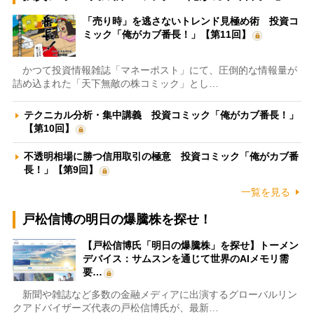
「売り時」を逃さないトレンド見極め術 投資コ
ミック「俺がカブ番長！」【第11回】
かつて投資情報雑誌「マネーポスト」にて、圧倒的な情報量が
詰め込まれた「天下無敵の株コミック」とし…
テクニカル分析・集中講義 投資コミック「俺がカブ番長！」
【第10回】
不透明相場に勝つ信用取引の極意 投資コミック「俺がカブ番
長！」【第9回】
一覧を見る
戸松信博の明日の爆騰株を探せ！
【戸松信博氏「明日の爆騰株」を探せ】トーメン
デバイス：サムスンを通じて世界のAIメモリ需
要…
新聞や雑誌など多数の金融メディアに出演するグローバルリン
クアドバイザーズ代表の戸松信博氏が、最新…