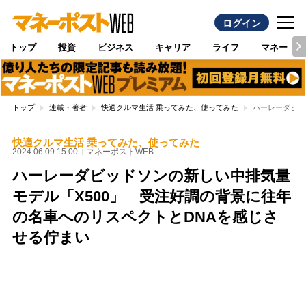
ログイン
トップ
投資
ビジネス
キャリア
ライフ
マネー
トップ
連載・著者
快適クルマ生活 乗ってみた、使ってみた
ハーレーダビッ
快適クルマ生活 乗ってみた、使ってみた
2024.06.09 15:00
マネーポストWEB
ハーレーダビッドソンの新しい中排気量
モデル「X500」 受注好調の背景に往年
の名車へのリスペクトとDNAを感じさ
せる佇まい
Loaded
:
96.26%
/
Unmute