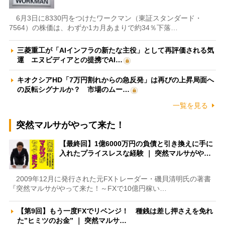
6月3日に8330円をつけたワークマン（東証スタンダード・
7564）の株価は、わずか1カ月あまりで約34％下落…
三菱重工が「AIインフラの新たな主役」として再評価される気
運 エヌビディアとの提携でAI…
キオクシアHD「7万円割れからの急反発」は再びの上昇局面へ
の反転シグナルか？ 市場のムー…
一覧を見る
突然マルサがやって来た！
【最終回】1億6000万円の負債と引き換えに手に
入れたプライスレスな経験 ｜ 突然マルサがや…
2009年12月に発行された元FXトレーダー・磯貝清明氏の著書
『突然マルサがやって来た！～FXで10億円稼い…
【第9回】もう一度FXでリベンジ！ 種銭は差し押さえを免れ
た”ヒミツのお金” ｜ 突然マルサ…