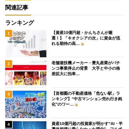
関連記事
ランキング
【資産10億円超・かんちさんが厳
1
選！】「キオクシアの次」に資金が流
れる期待の高…
老舗遊技機メーカー・豊丸産業がパチ
2
ンコ事業停止の背景 大手と中小の格
差拡大に拍車…
【首都圏の不動産価格「危ない駅」ラ
3
ンキング】“中古マンション売れ行き鈍
化”のワー…
資産10億円超の投資家が明かす“AI・半
4