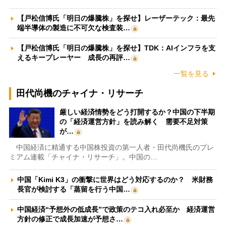
【戸松信博氏「明日の爆騰株」を探せ】レーザーテック：最先
端半導体の製造に不可欠な検査装…
【戸松信博氏「明日の爆騰株」を探せ】TDK：AIインフラを支
えるキープレーヤー 成長の再評…
一覧を見る
田代尚機のチャイナ・リサーチ
厳しい経済情勢をどう打開するか？中国の下半期
の「経済運営方針」を読み解く 需要不足対策
が…
中国経済に精通する中国株投資の第一人者・田代尚機氏のプレ
ミアム連載「チャイナ・リサーチ」。中国の…
中国「Kimi K3」の衝撃に世界はどう対応するのか？ 米財務
長官が検討する「蒸留を行う中国…
中国経済“予想外の低成長”で政策のテコ入れ必至か 経済運営
方針の修正で成長加速が予想さ…