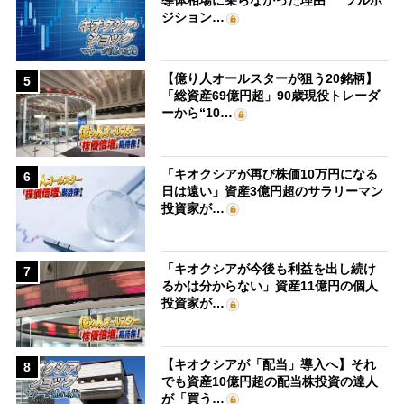
導体相場に乗らなかった理由” フルポ
ジション…
【億り人オールスターが狙う20銘柄】
5
「総資産69億円超」90歳現役トレーダ
ーから“10…
「キオクシアが再び株価10万円になる
6
日は遠い」資産3億円超のサラリーマン
投資家が…
「キオクシアが今後も利益を出し続け
7
るかは分からない」資産11億円の個人
投資家が…
【キオクシアが「配当」導入へ】それ
8
でも資産10億円超の配当株投資の達人
が「買う…