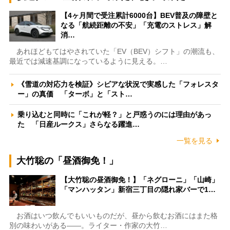
【4ヶ月間で受注累計6000台】BEV普及の障壁と
なる「航続距離の不安」「充電のストレス」解
消…
あれほどもてはやされていた「EV（BEV）シフト」の潮流も、
最近では減速基調になっているように見える。…
《雪道の対応力を検証》シビアな状況で実感した「フォレスタ
ー」の真価 「ターボ」と「スト…
乗り込むと同時に「これが軽？」と戸惑うのには理由があっ
た 「日産ルークス」さらなる躍進…
一覧を見る
大竹聡の「昼酒御免！」
【大竹聡の昼酒御免！】「ネグローニ」「山崎」
「マンハッタン」新宿三丁目の隠れ家バーで1…
お酒はいつ飲んでもいいものだが、昼から飲むお酒にはまた格
別の味わいがある――。ライター・作家の大竹…