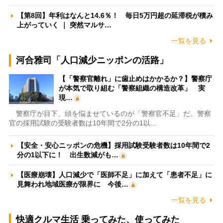
【第8回】年利はなんと14.6％！ 毎日5万円超の延滞税が積み
上がっていく ｜ 突然マルサ…
一覧を見る
河合雅司「人口減少ニッポンの活路」
【「警察官離れ」に歯止めはかかるか？】警察庁
が本気で取り組む「警察組織の構造改革」 実
現…
警察庁が目下、頭を悩ませているのが「警察官不足」だ。警察
官の採用試験の受験者数は10年間で2分の1以…
【安全・安心ニッポンの危機】採用試験受験者数は10年間で2
分の1以下に！ 出生数減がも…
【医療崩壊】人口減少で「医師不足」に加えて「患者不足」に
見舞われ地域医療が限界に 今後…
一覧を見る
快適クルマ生活 乗ってみた、使ってみた