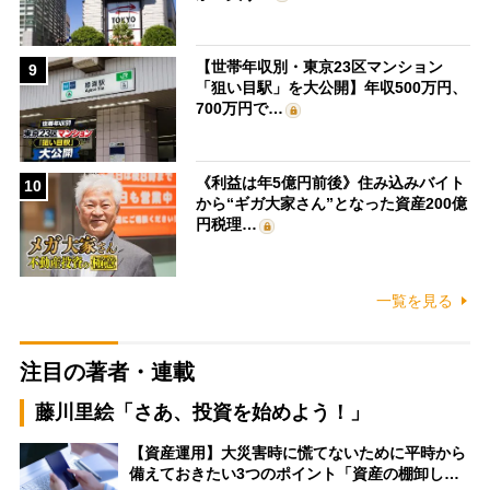
【世帯年収別・東京23区マンション
9
「狙い目駅」を大公開】年収500万円、
700万円で…
《利益は年5億円前後》住み込みバイト
10
から“ギガ大家さん”となった資産200億
円税理…
一覧を見る
注目の著者・連載
藤川里絵「さあ、投資を始めよう！」
【資産運用】大災害時に慌てないために平時から
備えておきたい3つのポイント「資産の棚卸し…