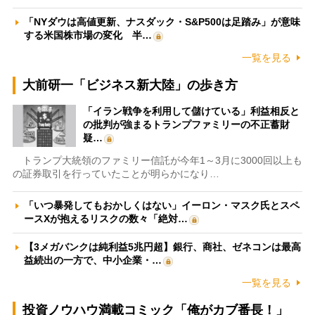
「NYダウは高値更新、ナスダック・S&P500は足踏み」が意味
する米国株市場の変化 半…
一覧を見る
大前研一「ビジネス新大陸」の歩き方
「イラン戦争を利用して儲けている」利益相反と
の批判が強まるトランプファミリーの不正蓄財
疑…
トランプ大統領のファミリー信託が今年1～3月に3000回以上も
の証券取引を行っていたことが明らかになり…
「いつ暴発してもおかしくはない」イーロン・マスク氏とスペ
ースXが抱えるリスクの数々「絶対…
【3メガバンクは純利益5兆円超】銀行、商社、ゼネコンは最高
益続出の一方で、中小企業・…
一覧を見る
投資ノウハウ満載コミック「俺がカブ番長！」