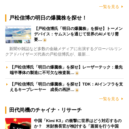
一覧を見る
戸松信博の明日の爆騰株を探せ！
【戸松信博氏「明日の爆騰株」を探せ】トーメン
デバイス：サムスンを通じて世界のAIメモリ需
要…
新聞や雑誌など多数の金融メディアに出演するグローバルリン
クアドバイザーズ代表の戸松信博氏が、最新…
【戸松信博氏「明日の爆騰株」を探せ】レーザーテック：最先
端半導体の製造に不可欠な検査装…
【戸松信博氏「明日の爆騰株」を探せ】TDK：AIインフラを支
えるキープレーヤー 成長の再評…
一覧を見る
田代尚機のチャイナ・リサーチ
中国「Kimi K3」の衝撃に世界はどう対応するの
か？ 米財務長官が検討する「蒸留を行う中国