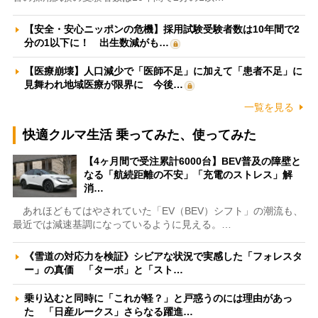
【安全・安心ニッポンの危機】採用試験受験者数は10年間で2
分の1以下に！ 出生数減がも…
【医療崩壊】人口減少で「医師不足」に加えて「患者不足」に
見舞われ地域医療が限界に 今後…
一覧を見る
快適クルマ生活 乗ってみた、使ってみた
【4ヶ月間で受注累計6000台】BEV普及の障壁と
なる「航続距離の不安」「充電のストレス」解
消…
あれほどもてはやされていた「EV（BEV）シフト」の潮流も、
最近では減速基調になっているように見える。…
《雪道の対応力を検証》シビアな状況で実感した「フォレスタ
ー」の真価 「ターボ」と「スト…
乗り込むと同時に「これが軽？」と戸惑うのには理由があっ
た 「日産ルークス」さらなる躍進…