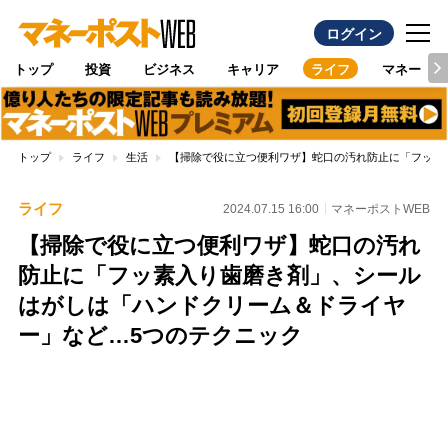
ログイン
トップ
投資
ビジネス
キャリア
ライフ
マネー
トップ
ライフ
生活
【掃除で役に立つ便利ワザ】蛇口の汚れ防止に「フッ素
ライフ
2024.07.15 16:00
マネーポストWEB
【掃除で役に立つ便利ワザ】蛇口の汚れ
防止に「フッ素入り歯磨き剤」、シール
はがしは「ハンドクリーム＆ドライヤ
ー」など…5つのテクニック
Loaded
:
100.00%
/
Unmute