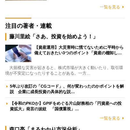
一覧を見る
注目の著者・連載
藤川里絵「さあ、投資を始めよう！」
【資産運用】大災害時に慌てないために平時から
備えておきたい3つのポイント「資産の棚卸し…
大規模な災害が起きると、株式市場が大きく動いたり、取引環
境が不安定になったりすることがある。一方…
5年ぶり改訂の「CGコード」、何が変わったのかポイントを解
説 企業に成長投資の具体的な説…
【令和のPKOか】GPIFをめぐる片山財務相の「円資産への投
資拡大」発言の波紋 「国債重視」…
一覧を見る
森口亮「まるわかり市況分析」