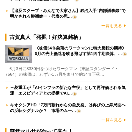
【追及スクープ・みんなで大家さん】独占入手“内部議事録”で
明かされる柳瀬健一・代表の思…
一覧を見る
古賀真人「発掘！好決算銘柄」
《株価34％急落のワークマンに特大反転の期待》
6月の売上低迷を吹き飛ばす第1四半期決算、…
6月3日に8330円をつけたワークマン（東証スタンダード・
7564）の株価は、わずか1カ月あまりで約34％下落…
三菱重工が「AIインフラの新たな主役」として再評価される気
運 エヌビディアとの提携でAI…
キオクシアHD「7万円割れからの急反発」は再びの上昇局面へ
の反転シグナルか？ 市場のムー…
一覧を見る
突然マルサがやって来た！