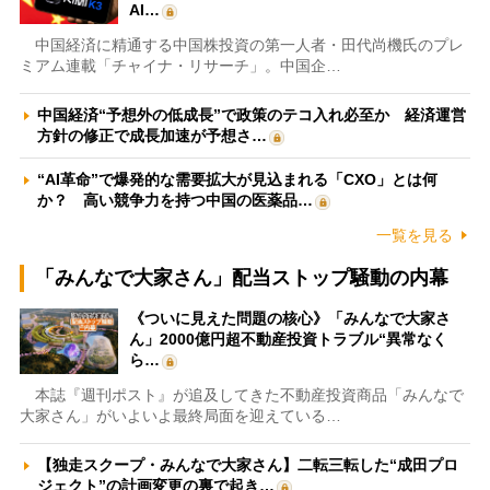
AI…
中国経済に精通する中国株投資の第一人者・田代尚機氏のプレ
ミアム連載「チャイナ・リサーチ」。中国企…
中国経済“予想外の低成長”で政策のテコ入れ必至か 経済運営
方針の修正で成長加速が予想さ…
“AI革命”で爆発的な需要拡大が見込まれる「CXO」とは何
か？ 高い競争力を持つ中国の医薬品…
一覧を見る
「みんなで大家さん」配当ストップ騒動の内幕
《ついに見えた問題の核心》「みんなで大家さ
ん」2000億円超不動産投資トラブル“異常なく
ら…
本誌『週刊ポスト』が追及してきた不動産投資商品「みんなで
大家さん」がいよいよ最終局面を迎えている…
【独走スクープ・みんなで大家さん】二転三転した“成田プロ
ジェクト”の計画変更の裏で起き…