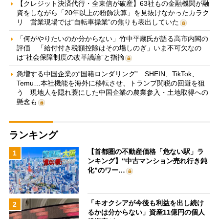
【クレジット決済代行・全東信が破産】63社もの金融機関が融
資をしながら「20年以上の粉飾決算」を見抜けなかったカラク
リ 営業現場では“自転車操業”の焦りも表出していた
「何がやりたいのか分からない」竹中平蔵氏が語る高市内閣の
評価 「給付付き税額控除はその場しのぎ」いま不可欠なの
は“社会保障制度の改革議論”と指摘
急増する中国企業の“国籍ロンダリング” SHEIN、TikTok、
Temu…本社機能を海外に移転させ、トランプ関税の回避を狙
う 現地人を隠れ蓑にした中国企業の農業参入・土地取得への
懸念も
ランキング
【首都圏の不動産価格「危ない駅」ラ
1
ンキング】“中古マンション売れ行き鈍
化”のワー…
「キオクシアが今後も利益を出し続け
2
るかは分からない」資産11億円の個人