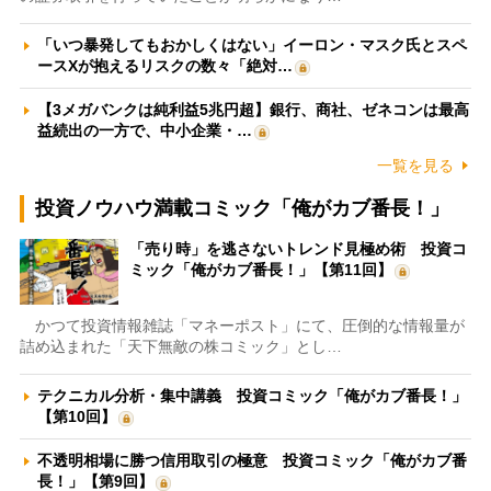
「いつ暴発してもおかしくはない」イーロン・マスク氏とスペ
ースXが抱えるリスクの数々「絶対…
【3メガバンクは純利益5兆円超】銀行、商社、ゼネコンは最高
益続出の一方で、中小企業・…
一覧を見る
投資ノウハウ満載コミック「俺がカブ番長！」
「売り時」を逃さないトレンド見極め術 投資コ
ミック「俺がカブ番長！」【第11回】
かつて投資情報雑誌「マネーポスト」にて、圧倒的な情報量が
詰め込まれた「天下無敵の株コミック」とし…
テクニカル分析・集中講義 投資コミック「俺がカブ番長！」
【第10回】
不透明相場に勝つ信用取引の極意 投資コミック「俺がカブ番
長！」【第9回】