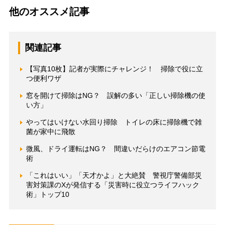
他のオススメ記事
関連記事
【写真10枚】記者が実際にチャレンジ！ 掃除で役に立
つ便利ワザ
窓を開けて掃除はNG？ 誤解の多い「正しい掃除機の使
い方」
やってはいけない水回り掃除 トイレの床に掃除機で雑
菌が家中に飛散
微風、ドライ運転はNG？ 間違いだらけのエアコン節電
術
「これはいい」「天才かよ」と大絶賛 警視庁警備部災
害対策課のXが発信する「災害時に役立つライフハック
術」トップ10