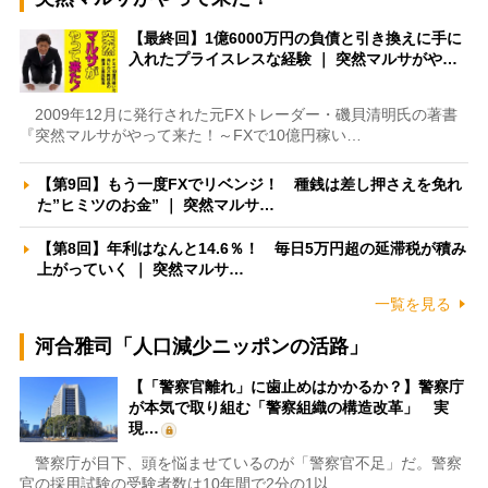
【最終回】1億6000万円の負債と引き換えに手に
入れたプライスレスな経験 ｜ 突然マルサがや…
2009年12月に発行された元FXトレーダー・磯貝清明氏の著書
『突然マルサがやって来た！～FXで10億円稼い…
【第9回】もう一度FXでリベンジ！ 種銭は差し押さえを免れ
た”ヒミツのお金” ｜ 突然マルサ…
【第8回】年利はなんと14.6％！ 毎日5万円超の延滞税が積み
上がっていく ｜ 突然マルサ…
一覧を見る
河合雅司「人口減少ニッポンの活路」
【「警察官離れ」に歯止めはかかるか？】警察庁
が本気で取り組む「警察組織の構造改革」 実
現…
警察庁が目下、頭を悩ませているのが「警察官不足」だ。警察
官の採用試験の受験者数は10年間で2分の1以…