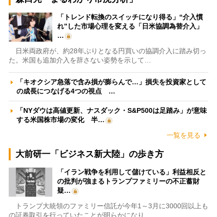
「トレンド転換のスイッチになり得る」“介入慣
れ”した市場心理を変える「日米協調為替介入」
…
日米両政府が、約28年ぶりとなる円買いの協調介入に踏み切っ
た。米国も追加介入を辞さない姿勢を示して…
「キオクシア急落で含み損が膨らんで…」損失を投資家として
の成長につなげる4つの視点 …
「NYダウは高値更新、ナスダック・S&P500は足踏み」が意味
する米国株市場の変化 半…
一覧を見る
大前研一「ビジネス新大陸」の歩き方
「イラン戦争を利用して儲けている」利益相反と
の批判が強まるトランプファミリーの不正蓄財
疑…
トランプ大統領のファミリー信託が今年1～3月に3000回以上も
の証券取引を行っていたことが明らかになり…