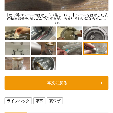
にき
【巷で噂のシールのはがし方（消しゴム）】シールをはがした後
【
の粘着部分を消しゴムでこするが、あまりきれいにならず……
8
/
10
本文に戻る
ライフハック
家事
裏ワザ