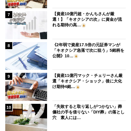
【資産10億円超・かんちさんが厳
7
選！】「キオクシアの次」に資金が流
れる期待の高…
《2年弱で資産17.5倍の元証券マンが
8
「キオクシア急落で次に狙う」5銘柄を
公開》10…
【資産11億円マック・チェリーさん厳
9
選「キオクシア・ショック」後に大化
け期待4銘…
「失敗すると取り返しがつかない」葬
10
儀社の手を借りない「DIY葬」の落とし
穴 素人には…