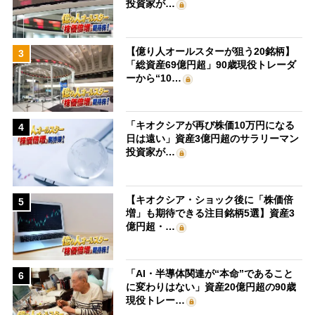
投資家が…
【億り人オールスターが狙う20銘柄】
3
「総資産69億円超」90歳現役トレーダ
ーから“10…
「キオクシアが再び株価10万円になる
4
日は遠い」資産3億円超のサラリーマン
投資家が…
【キオクシア・ショック後に「株価倍
5
増」も期待できる注目銘柄5選】資産3
億円超・…
「AI・半導体関連が“本命”であること
6
に変わりはない」資産20億円超の90歳
現役トレー…