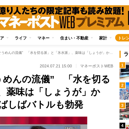
ア
ライフ
マネー
住まい・不動産
家計
トレ
家庭で異なる“そうめんの流儀” 「水を切る派」と「氷水派」、薬味は「しょうが」か「わさび」か…しばしばバトルも勃発
ラ
1
2024.07.21 15:00
マネーポストWEB
うめんの流儀” 「水を切る
2
、薬味は「しょうが」か
ばしばバトルも勃発
3
4