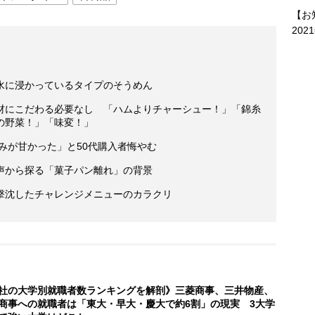
【お
202
水に浸かっているタイプのそうめん
材にこだわる必要なし 「ハムよりチャーシュー！」「錦糸
の野菜！」「味変！」
読みが甘かった」と50代購入者悔やむ
声から探る「菓子パン離れ」の背景
撃沈したチャレンジメニューのカラクリ
社の大学別就職者数ランキングを解剖》三菱商事、三井物産、
商事への就職者は「東大・早大・慶大で約6割」の現実 3大学