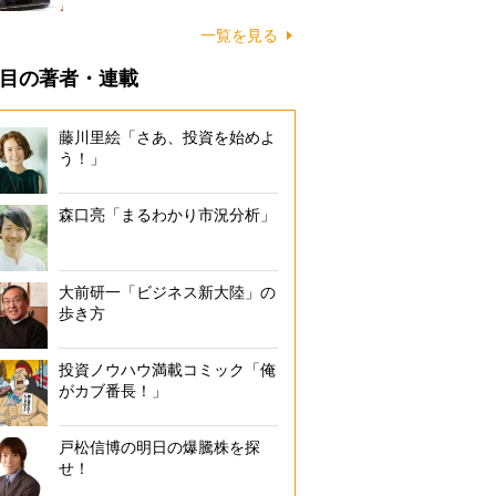
一覧を見る
目の著者・連載
藤川里絵「さあ、投資を始めよ
う！」
森口亮「まるわかり市況分析」
大前研一「ビジネス新大陸」の
歩き方
投資ノウハウ満載コミック「俺
がカブ番長！」
戸松信博の明日の爆騰株を探
せ！