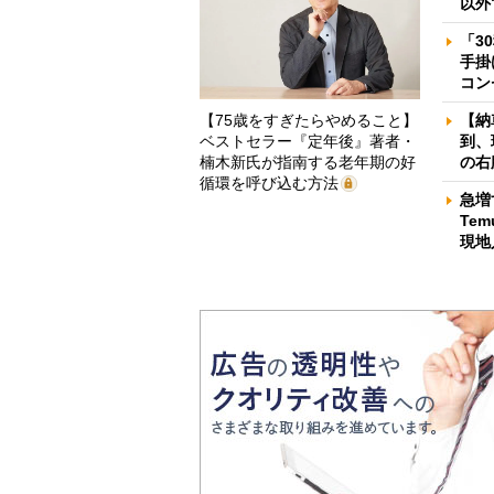
以外
「3
手掛
コン
【75歳をすぎたらやめること】
【納
ベストセラー『定年後』著者・
到、
楠木新氏が指南する老年期の好
の右
循環を呼び込む方法
急増
Te
現地