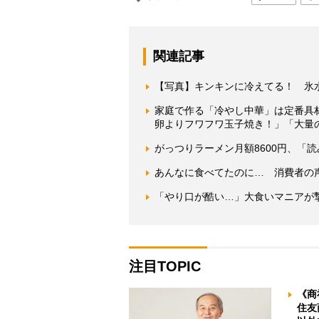
関連記事
【写真】キンキンに冷えてる！ 氷
家庭で作る「冷やし中華」は定番具
卵よりフワフワ玉子焼き！」「大量
がっつりラーメン月額8600円、「
あんなに食べてたのに… 消費者の
「やり口が酷い…」大食いマニアが
注目TOPIC
《商
住友