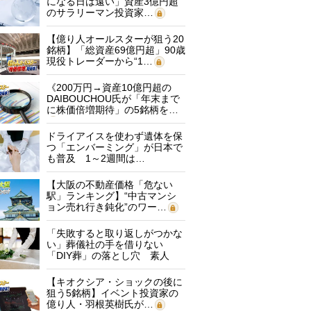
になる日は遠い」資産3億円超
のサラリーマン投資家…
【億り人オールスターが狙う20
銘柄】「総資産69億円超」90歳
現役トレーダーから“1…
《200万円→資産10億円超の
DAIBOUCHOU氏が「年末まで
に株価倍増期待」の5銘柄を…
ドライアイスを使わず遺体を保
つ「エンバーミング」が日本で
も普及 1～2週間は…
【大阪の不動産価格「危ない
駅」ランキング】“中古マンシ
ョン売れ行き鈍化”のワー…
「失敗すると取り返しがつかな
い」葬儀社の手を借りない
「DIY葬」の落とし穴 素人
に…
【キオクシア・ショックの後に
狙う5銘柄】イベント投資家の
億り人・羽根英樹氏が…