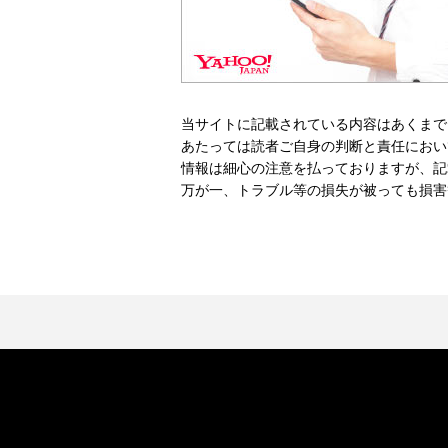
当サイトに記載されている内容はあくまで
あたっては読者ご自身の判断と責任におい
情報は細心の注意を払っておりますが、記
万が一、トラブル等の損失が被っても損害