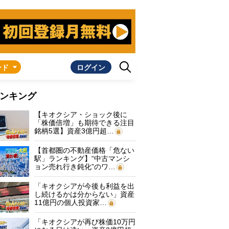
ンド
ログイン
ンキング
【キオクシア・ショック後に
「株価倍増」も期待できる注目
銘柄5選】資産3億円超…
【首都圏の不動産価格「危ない
駅」ランキング】“中古マンシ
ョン売れ行き鈍化”のワ…
「キオクシアが今後も利益を出
し続けるかは分からない」資産
11億円の個人投資家…
「キオクシアが再び株価10万円