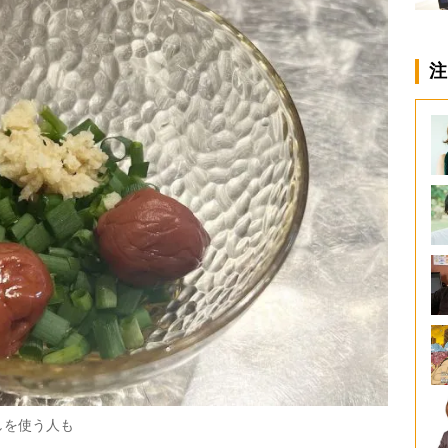
注
しを使う人も