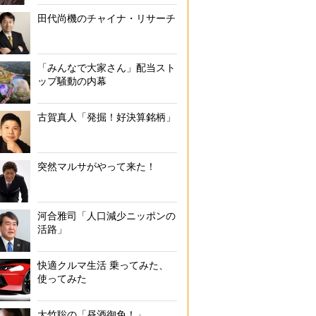
田代尚機のチャイナ・リサーチ
「みんなで大家さん」配当スト
ップ騒動の内幕
古賀真人「発掘！好決算銘柄」
突然マルサがやって来た！
河合雅司「人口減少ニッポンの
活路」
快適クルマ生活 乗ってみた、
使ってみた
大竹聡の「昼酒御免！」