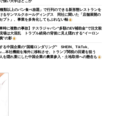
で強い大学はどこか
0種類以上のパン食べ放題」で行列のできる新形態レストランを
けるサンマルクホールディングス 同社に聞いた「店舗展開の
セプト」、事業を多角化してもぶれない軸
車時に複数の事故】テスラジャパン“多額のEV補助金”で注文殺
現場は大混乱 トラブル続発の背後に見え隠れする“イーロン
腕”の影
する中国企業の“国籍ロンダリング” SHEIN、TikTok、
mu…本社機能を海外に移転させ、トランプ関税の回避を狙う
人を隠れ蓑にした中国企業の農業参入・土地取得への懸念も