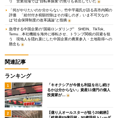
リ 営業現場では“自転車操業”の焦りも表出していた
「何がやりたいのか分からない」竹中平蔵氏が語る高市内閣の
評価 「給付付き税額控除はその場しのぎ」いま不可欠なの
は“社会保障制度の改革議論”と指摘
急増する中国企業の“国籍ロンダリング” SHEIN、TikTok、
Temu…本社機能を海外に移転させ、トランプ関税の回避を狙
う 現地人を隠れ蓑にした中国企業の農業参入・土地取得への
懸念も
関連記事
ランキング
「キオクシアが今後も利益を出し続け
1
るかは分からない」資産11億円の個人
投資家が…
【億り人オールスターが狙う20銘柄】
2
「総資産69億円超」90歳現役トレーダ