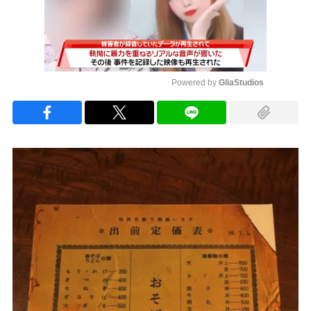
Powered by 
GliaStudios
Mute