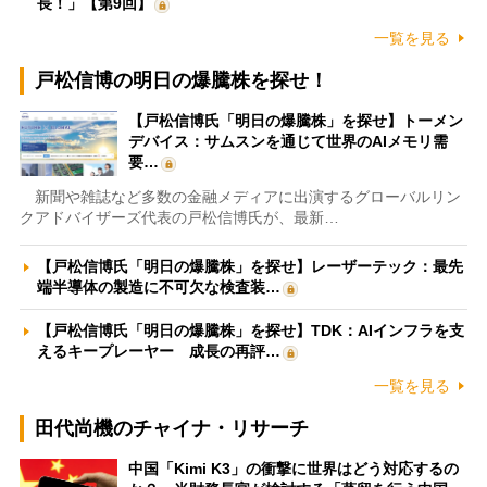
長！」【第9回】
一覧を見る
戸松信博の明日の爆騰株を探せ！
【戸松信博氏「明日の爆騰株」を探せ】トーメン
デバイス：サムスンを通じて世界のAIメモリ需
要…
新聞や雑誌など多数の金融メディアに出演するグローバルリン
クアドバイザーズ代表の戸松信博氏が、最新…
【戸松信博氏「明日の爆騰株」を探せ】レーザーテック：最先
端半導体の製造に不可欠な検査装…
【戸松信博氏「明日の爆騰株」を探せ】TDK：AIインフラを支
えるキープレーヤー 成長の再評…
一覧を見る
田代尚機のチャイナ・リサーチ
中国「Kimi K3」の衝撃に世界はどう対応するの