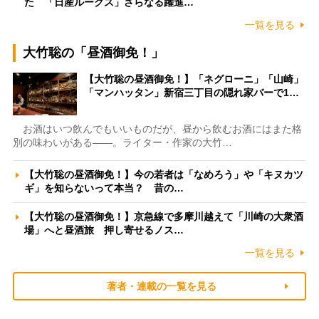
た 「日産ルークス」さらなる躍進…
一覧を見る
大竹聡の「昼酒御免！」
【大竹聡の昼酒御免！】「ネグローニ」「山崎」
「マンハッタン」新宿三丁目の隠れ家バーで1…
お酒はいつ飲んでもいいものだが、昼から飲むお酒にはまた格
別の味わいがある――。ライター・作家の大竹…
【大竹聡の昼酒御免！】今の若者は「なめろう」や「キヌカツ
ギ」を知らないって本当？ 昔の…
【大竹聡の昼酒御免！】京急線で多摩川越えて「川崎の大衆酒
場」へと昼酒旅 押し寄せるノス…
一覧を見る
著者・連載の一覧を見る