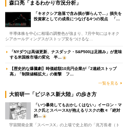
森口亮「まるわかり市況分析」
「キオクシア急落で含み損が膨らんで…」損失を
投資家としての成長につなげる4つの視点 「…
半導体株を中心に相場の調整色が強まり、7月中旬にはキオク
シアホールディングスがストップ安をつけるな…
「NYダウは高値更新、ナスダック・S&P500は足踏み」が意味
する米国株市場の変化 半…
【歴史的な爆騰劇】時価総額10兆円企業が「2連続ストップ
高」「制限値幅拡大」の衝撃 フ…
一覧を見る
大前研一「ビジネス新大陸」の歩き方
「いつ暴発してもおかしくはない」イーロン・マ
スク氏とスペースXが抱えるリスクの数々「絶対
的…
宇宙開発企業「スペースX」の上場で史上初の「兆万長者（ト