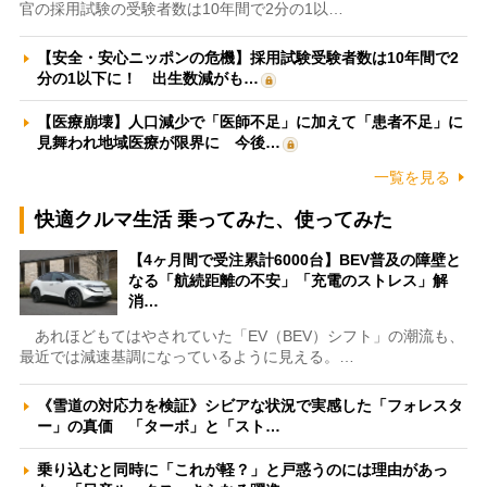
官の採用試験の受験者数は10年間で2分の1以…
【安全・安心ニッポンの危機】採用試験受験者数は10年間で2
分の1以下に！ 出生数減がも…
【医療崩壊】人口減少で「医師不足」に加えて「患者不足」に
見舞われ地域医療が限界に 今後…
一覧を見る
快適クルマ生活 乗ってみた、使ってみた
【4ヶ月間で受注累計6000台】BEV普及の障壁と
なる「航続距離の不安」「充電のストレス」解
消…
あれほどもてはやされていた「EV（BEV）シフト」の潮流も、
最近では減速基調になっているように見える。…
《雪道の対応力を検証》シビアな状況で実感した「フォレスタ
ー」の真価 「ターボ」と「スト…
乗り込むと同時に「これが軽？」と戸惑うのには理由があっ