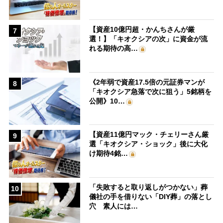
【資産10億円超・かんちさんが厳
7
選！】「キオクシアの次」に資金が流
れる期待の高…
《2年弱で資産17.5倍の元証券マンが
8
「キオクシア急落で次に狙う」5銘柄を
公開》10…
【資産11億円マック・チェリーさん厳
9
選「キオクシア・ショック」後に大化
け期待4銘…
「失敗すると取り返しがつかない」葬
10
儀社の手を借りない「DIY葬」の落とし
穴 素人には…