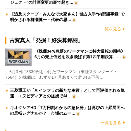
ジェクト”の計画変更の裏で起き…
【追及スクープ・みんなで大家さん】独占入手“内部議事録”で
明かされる柳瀬健一・代表の思…
一覧を見る
古賀真人「発掘！好決算銘柄」
《株価34％急落のワークマンに特大反転の期待》
6月の売上低迷を吹き飛ばす第1四半期決算、…
6月3日に8330円をつけたワークマン（東証スタンダード・
7564）の株価は、わずか1カ月あまりで約34％下落…
三菱重工が「AIインフラの新たな主役」として再評価される気
運 エヌビディアとの提携でAI…
キオクシアHD「7万円割れからの急反発」は再びの上昇局面へ
の反転シグナルか？ 市場のムー…
一覧を見る