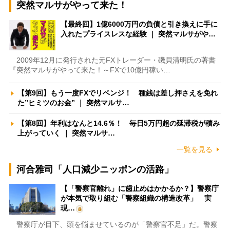
突然マルサがやって来た！
【最終回】1億6000万円の負債と引き換えに手に
入れたプライスレスな経験 ｜ 突然マルサがや…
2009年12月に発行された元FXトレーダー・磯貝清明氏の著書
『突然マルサがやって来た！～FXで10億円稼い…
【第9回】もう一度FXでリベンジ！ 種銭は差し押さえを免れ
た”ヒミツのお金” ｜ 突然マルサ…
【第8回】年利はなんと14.6％！ 毎日5万円超の延滞税が積み
上がっていく ｜ 突然マルサ…
一覧を見る
河合雅司「人口減少ニッポンの活路」
【「警察官離れ」に歯止めはかかるか？】警察庁
が本気で取り組む「警察組織の構造改革」 実
現…
警察庁が目下、頭を悩ませているのが「警察官不足」だ。警察