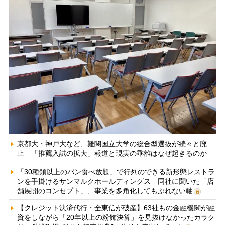
京都大・神戸大など、難関国立大学の総合型選抜が続々と廃
止 「推薦入試の拡大」報道と現実の乖離はなぜ起きるのか
「30種類以上のパン食べ放題」で行列のできる新形態レストラ
ンを手掛けるサンマルクホールディングス 同社に聞いた「店
舗展開のコンセプト」、事業を多角化してもぶれない軸
【クレジット決済代行・全東信が破産】63社もの金融機関が融
資をしながら「20年以上の粉飾決算」を見抜けなかったカラク