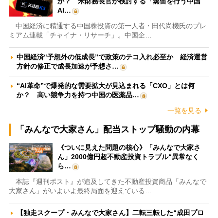
か？ 米財務長官が検討する「蒸留を行う中国
AI…
中国経済に精通する中国株投資の第一人者・田代尚機氏のプレ
ミアム連載「チャイナ・リサーチ」。中国企…
中国経済“予想外の低成長”で政策のテコ入れ必至か 経済運営
方針の修正で成長加速が予想さ…
“AI革命”で爆発的な需要拡大が見込まれる「CXO」とは何
か？ 高い競争力を持つ中国の医薬品…
一覧を見る
「みんなで大家さん」配当ストップ騒動の内幕
《ついに見えた問題の核心》「みんなで大家さ
ん」2000億円超不動産投資トラブル“異常なく
ら…
本誌『週刊ポスト』が追及してきた不動産投資商品「みんなで
大家さん」がいよいよ最終局面を迎えている…
【独走スクープ・みんなで大家さん】二転三転した“成田プロ