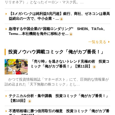
リリオネア）」となったイーロン・マスク氏。…
【3メガバンクは純利益5兆円超】銀行、商社、ゼネコンは最高
益続出の一方で、中小企業・…
急増する中国企業の“国籍ロンダリング” SHEIN、TikTok、
Temu…本社機能を海外に移転させ…
一覧を見る
投資ノウハウ満載コミック「俺がカブ番長！」
「売り時」を逃さないトレンド見極め術 投資コ
ミック「俺がカブ番長！」【第11回】
かつて投資情報雑誌「マネーポスト」にて、圧倒的な情報量が
詰め込まれた「天下無敵の株コミック」とし…
テクニカル分析・集中講義 投資コミック「俺がカブ番長！」
【第10回】
不透明相場に勝つ信用取引の極意 投資コミック「俺がカブ番