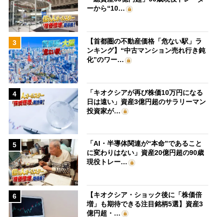
ーから“10…
【首都圏の不動産価格「危ない駅」ラ
3
ンキング】“中古マンション売れ行き鈍
化”のワー…
「キオクシアが再び株価10万円になる
4
日は遠い」資産3億円超のサラリーマン
投資家が…
「AI・半導体関連が“本命”であること
5
に変わりはない」資産20億円超の90歳
現役トレー…
【キオクシア・ショック後に「株価倍
6
増」も期待できる注目銘柄5選】資産3
億円超・…