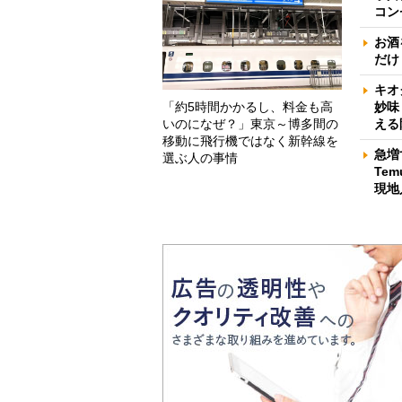
コン
お酒
だけ
キオ
「約5時間かかるし、料金も高
妙味
いのになぜ？」東京～博多間の
える
移動に飛行機ではなく新幹線を
急増
選ぶ人の事情
Te
現地