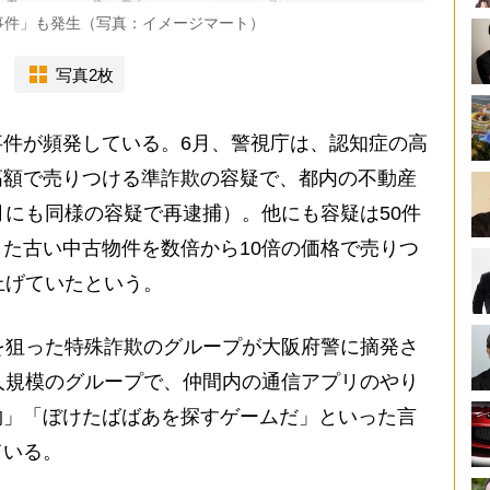
事件」も発生（写真：イメージマート）
写真2枚
件が頻発している。6月、警視庁は、認知症の高
高額で売りつける準詐欺の容疑で、都内の不動産
月にも同様の容疑で再逮捕）。他にも容疑は50件
た古い中古物件を数倍から10倍の価格で売りつ
上げていたという。
を狙った特殊詐欺のグループが大阪府警に摘発さ
人規模のグループで、仲間内の通信アプリのやり
物」「ぼけたばばあを探すゲームだ」といった言
ている。