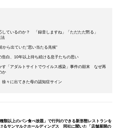
応しているのか？ 「録音しますね」「ただただ黙る」
退法
前から出ていた“思い当たる兆候”
の告白、10年以上待ち続ける息子たちの思い
かす「アダルトサイトでウイルス感染」事件の顛末 なぜ再
のか
 徐々に出てきた母の認知症サイン
0種類以上のパン食べ放題」で行列のできる新形態レストランを
けるサンマルクホールディングス 同社に聞いた「店舗展開の