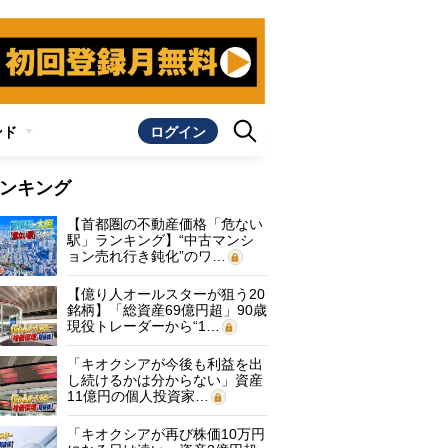
ンド
ログイン
ンキング
【首都圏の不動産価格「危ない
駅」ランキング】“中古マンシ
ョン売れ行き鈍化”のワ…
【億り人オールスターが狙う20
銘柄】「総資産69億円超」90歳
現役トレーダーから“1…
「キオクシアが今後も利益を出
し続けるかは分からない」資産
11億円の個人投資家…
「キオクシアが再び株価10万円