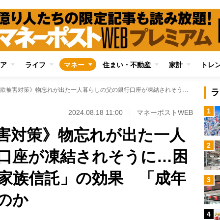
ア
ライフ
マネー
住まい・不動産
家計
トレ
《高齢者の詐欺被害対策》物忘れが出た一人暮らしの父の銀行口座が凍結されそうに…困った娘が頼った「家族信託」の効果 「成年後見」と何が違うのか
ラ
1
2024.08.18 11:00
マネーポストWEB
害対策》物忘れが出た一人
2
口座が凍結されそうに…困
家族信託」の効果 「成年
3
のか
4