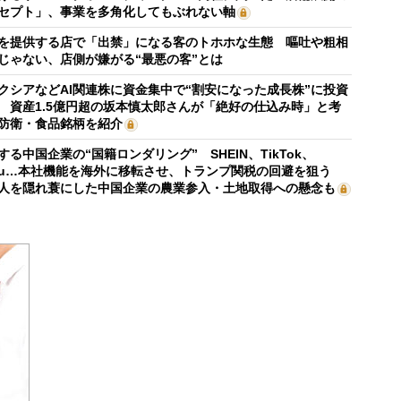
セプト」、事業を多角化してもぶれない軸
を提供する店で「出禁」になる客のトホホな生態 嘔吐や粗相
じゃない、店側が嫌がる“最悪の客”とは
クシアなどAI関連株に資金集中で“割安になった成長株”に投資
 資産1.5億円超の坂本慎太郎さんが「絶好の仕込み時」と考
防衛・食品銘柄を紹介
する中国企業の“国籍ロンダリング” SHEIN、TikTok、
mu…本社機能を海外に移転させ、トランプ関税の回避を狙う
人を隠れ蓑にした中国企業の農業参入・土地取得への懸念も