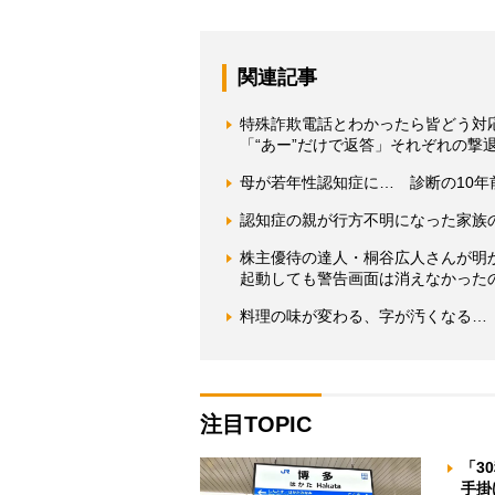
関連記事
特殊詐欺電話とわかったら皆どう対
「“あー”だけで返答」それぞれの撃
母が若年性認知症に… 診断の10年
認知症の親が行方不明になった家族
株主優待の達人・桐谷広人さんが明
起動しても警告画面は消えなかった
料理の味が変わる、字が汚くなる…
注目TOPIC
「3
手掛