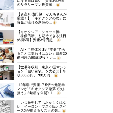
になる日は遠い」資産3億円超
のサラリーマン投資家…
【資産10億円超・かんちさんが
厳選！】「キオクシアの次」に
資金が流れる期待の…
【キオクシア・ショック後に
「株価倍増」も期待できる注目
銘柄5選】資産3億円超…
「AI・半導体関連が“本命”であ
ることに変わりはない」資産20
億円超の90歳現役トレ…
【世帯年収別・東京23区マンシ
ョン「狙い目駅」を大公開】年
収500万円、700万円…
《2年弱で資産17.5倍の元証券
マンが「キオクシア急落で次に
狙う」5銘柄を公開》1…
「いつ暴発してもおかしくはな
い」イーロン・マスク氏とスペ
ースXが抱えるリスクの数…