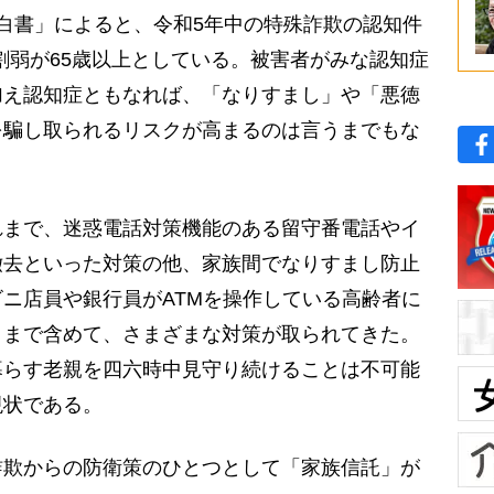
白書」によると、令和5年中の特殊詐欺の認知件
8割弱が65歳以上としている。被害者がみな認知症
加え認知症ともなれば、「なりすまし」や「悪徳
を騙し取られるリスクが高まるのは言うまでもな
まで、迷惑電話対策機能のある留守番電話やイ
撤去といった対策の他、家族間でなりすまし防止
ニ店員や銀行員がATMを操作している高齢者に
りまで含めて、さまざまな対策が取られてきた。
暮らす老親を四六時中見守り続けることは不可能
現状である。
欺からの防衛策のひとつとして「家族信託」が