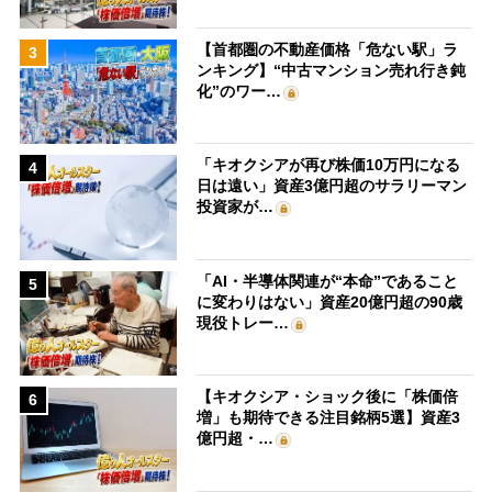
【首都圏の不動産価格「危ない駅」ラ
3
ンキング】“中古マンション売れ行き鈍
化”のワー…
「キオクシアが再び株価10万円になる
4
日は遠い」資産3億円超のサラリーマン
投資家が…
「AI・半導体関連が“本命”であること
5
に変わりはない」資産20億円超の90歳
現役トレー…
【キオクシア・ショック後に「株価倍
6
増」も期待できる注目銘柄5選】資産3
億円超・…