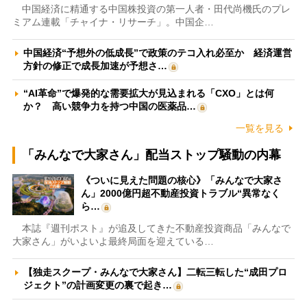
中国経済に精通する中国株投資の第一人者・田代尚機氏のプレ
ミアム連載「チャイナ・リサーチ」。中国企…
中国経済“予想外の低成長”で政策のテコ入れ必至か 経済運営
方針の修正で成長加速が予想さ…
“AI革命”で爆発的な需要拡大が見込まれる「CXO」とは何
か？ 高い競争力を持つ中国の医薬品…
一覧を見る
「みんなで大家さん」配当ストップ騒動の内幕
《ついに見えた問題の核心》「みんなで大家さ
ん」2000億円超不動産投資トラブル“異常なく
ら…
本誌『週刊ポスト』が追及してきた不動産投資商品「みんなで
大家さん」がいよいよ最終局面を迎えている…
【独走スクープ・みんなで大家さん】二転三転した“成田プロ
ジェクト”の計画変更の裏で起き…