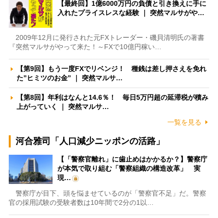
【最終回】1億6000万円の負債と引き換えに手に
入れたプライスレスな経験 ｜ 突然マルサがや…
2009年12月に発行された元FXトレーダー・磯貝清明氏の著書
『突然マルサがやって来た！～FXで10億円稼い…
【第9回】もう一度FXでリベンジ！ 種銭は差し押さえを免れ
た”ヒミツのお金” ｜ 突然マルサ…
【第8回】年利はなんと14.6％！ 毎日5万円超の延滞税が積み
上がっていく ｜ 突然マルサ…
一覧を見る
河合雅司「人口減少ニッポンの活路」
【「警察官離れ」に歯止めはかかるか？】警察庁
が本気で取り組む「警察組織の構造改革」 実
現…
警察庁が目下、頭を悩ませているのが「警察官不足」だ。警察
官の採用試験の受験者数は10年間で2分の1以…