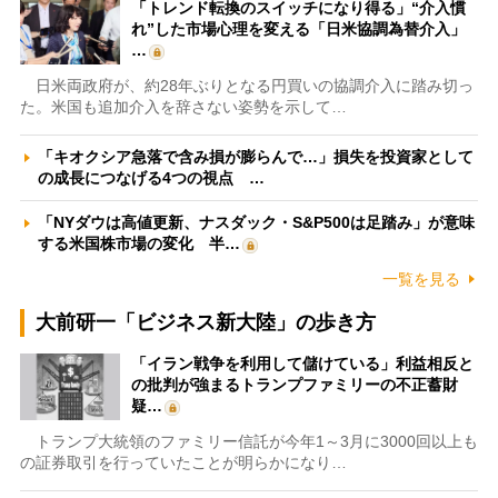
「トレンド転換のスイッチになり得る」“介入慣
れ”した市場心理を変える「日米協調為替介入」
…
日米両政府が、約28年ぶりとなる円買いの協調介入に踏み切っ
た。米国も追加介入を辞さない姿勢を示して…
「キオクシア急落で含み損が膨らんで…」損失を投資家として
の成長につなげる4つの視点 …
「NYダウは高値更新、ナスダック・S&P500は足踏み」が意味
する米国株市場の変化 半…
一覧を見る
大前研一「ビジネス新大陸」の歩き方
「イラン戦争を利用して儲けている」利益相反と
の批判が強まるトランプファミリーの不正蓄財
疑…
トランプ大統領のファミリー信託が今年1～3月に3000回以上も
の証券取引を行っていたことが明らかになり…