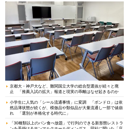
京都大・神戸大など、難関国立大学の総合型選抜が続々と廃
止 「推薦入試の拡大」報道と現実の乖離はなぜ起きるのか
小学生に人気の「シール流通事情」に変調 「ボンドロ」は依
然品薄状態が続くが、模倣品や類似品が大量流通し一部で値崩
れ 「選別が本格化する時代に」
「30種類以上のパン食べ放題」で行列のできる新形態レストラ
ンを手掛けるサンマルクホールディングス 同社に聞いた「店