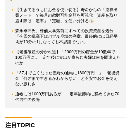
【生きてるうちにお金を使い切る】寿命からの「逆算出
費ノート」で毎月の散財可能金額を可視化 資産を取り
崩す際は「定率」「定額」を使い分ける
森永卓郎氏、株価大暴落前にすべての投資資産を処分
「今回の乱高下はバブル崩壊の序章。最終的には日経平
均が10分の1になっても不思議でない」
【老後破産の分かれ道】「2000万円の貯金が10数年で
100万円に…」定年後に支出が膨らむ夫婦は何を間違えた
のか
「87才で亡くなった義母の通帳に1800万円…」 老後資
金「何才まで生きるかわからない」と不安でお金を使え
ない寂しさ
通帳には1000万円あるが… 定年後節約に努めてきた70
代男性の後悔
注目TOPIC