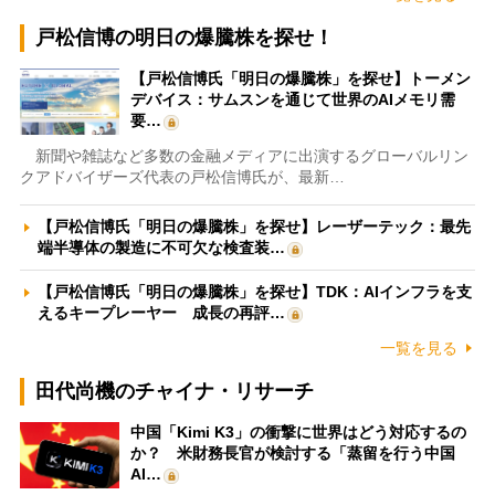
戸松信博の明日の爆騰株を探せ！
【戸松信博氏「明日の爆騰株」を探せ】トーメン
デバイス：サムスンを通じて世界のAIメモリ需
要…
新聞や雑誌など多数の金融メディアに出演するグローバルリン
クアドバイザーズ代表の戸松信博氏が、最新…
【戸松信博氏「明日の爆騰株」を探せ】レーザーテック：最先
端半導体の製造に不可欠な検査装…
【戸松信博氏「明日の爆騰株」を探せ】TDK：AIインフラを支
えるキープレーヤー 成長の再評…
一覧を見る
田代尚機のチャイナ・リサーチ
中国「Kimi K3」の衝撃に世界はどう対応するの
か？ 米財務長官が検討する「蒸留を行う中国
AI…