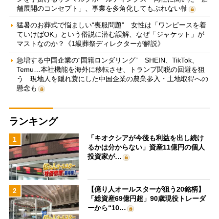
舗展開のコンセプト」、事業を多角化してもぶれない軸
猛暑のお葬式で悩ましい“喪服問題” 女性は「ワンピースを着
ていけばOK」という俗説に潜む誤解、なぜ「ジャケット」が
マストなのか？《1級葬祭ディレクターが解説》
急増する中国企業の“国籍ロンダリング” SHEIN、TikTok、
Temu…本社機能を海外に移転させ、トランプ関税の回避を狙
う 現地人を隠れ蓑にした中国企業の農業参入・土地取得への
懸念も
ランキング
「キオクシアが今後も利益を出し続け
1
るかは分からない」資産11億円の個人
投資家が…
【億り人オールスターが狙う20銘柄】
2
「総資産69億円超」90歳現役トレーダ
ーから“10…