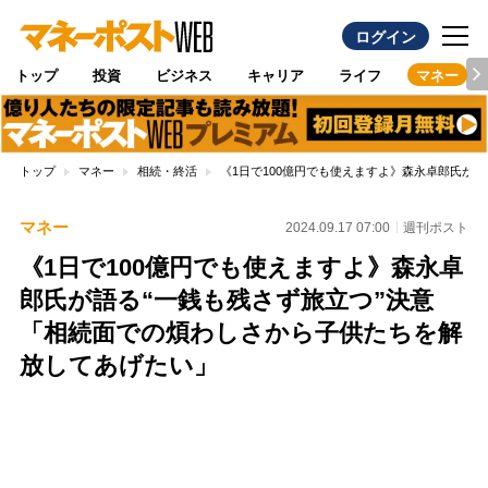
ログイン
トップ
投資
ビジネス
キャリア
ライフ
マネー
トップ
マネー
相続・終活
《1日で100億円でも使えますよ》森永卓郎氏が
マネー
2024.09.17 07:00
週刊ポスト
《1日で100億円でも使えますよ》森永卓
郎氏が語る“一銭も残さず旅立つ”決意
「相続面での煩わしさから子供たちを解
放してあげたい」
Loaded
:
89.01%
/
Unmute