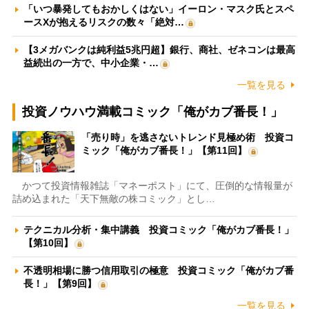
「いつ暴発してもおかしくはない」イーロン・マスク氏とスペ
ースXが抱えるリスクの数々「絶対…
【3メガバンクは純利益5兆円超】銀行、商社、ゼネコンは最高
益続出の一方で、中小企業・…
一覧を見る
投資ノウハウ満載コミック「俺がカブ番長！」
「売り時」を逃さないトレンド見極め術 投資コ
ミック「俺がカブ番長！」【第11回】
かつて投資情報雑誌「マネーポスト」にて、圧倒的な情報量が
詰め込まれた「天下無敵の株コミック」とし…
テクニカル分析・集中講義 投資コミック「俺がカブ番長！」
【第10回】
不透明相場に勝つ信用取引の極意 投資コミック「俺がカブ番
長！」【第9回】
一覧を見る