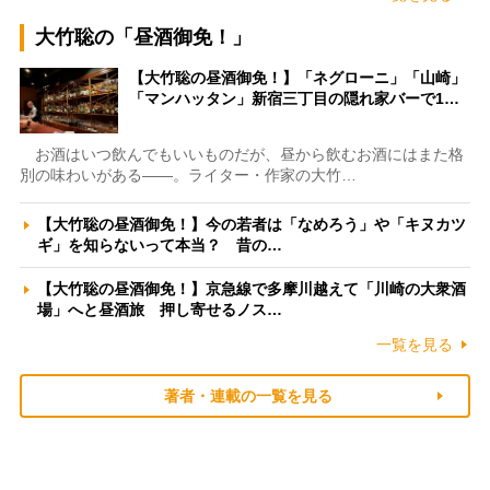
大竹聡の「昼酒御免！」
【大竹聡の昼酒御免！】「ネグローニ」「山崎」
「マンハッタン」新宿三丁目の隠れ家バーで1…
お酒はいつ飲んでもいいものだが、昼から飲むお酒にはまた格
別の味わいがある――。ライター・作家の大竹…
【大竹聡の昼酒御免！】今の若者は「なめろう」や「キヌカツ
ギ」を知らないって本当？ 昔の…
【大竹聡の昼酒御免！】京急線で多摩川越えて「川崎の大衆酒
場」へと昼酒旅 押し寄せるノス…
一覧を見る
著者・連載の一覧を見る