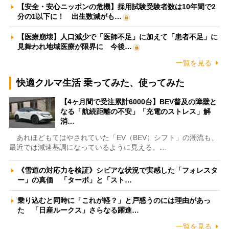
【安全・安心ニッポンの危機】採用試験受験者数は10年間で2
分の1以下に！ 出生数減がも…
【医療崩壊】人口減少で「医師不足」に加えて「患者不足」に
見舞われ地域医療が限界に 今後…
一覧を見る
快適クルマ生活 乗ってみた、使ってみた
【4ヶ月間で受注累計6000台】BEV普及の障壁と
なる「航続距離の不安」「充電のストレス」解
消…
あれほどもてはやされていた「EV（BEV）シフト」の潮流も、
最近では減速基調になっているように見える。…
《雪道の対応力を検証》シビアな状況で実感した「フォレスタ
ー」の真価 「ターボ」と「スト…
乗り込むと同時に「これが軽？」と戸惑うのには理由があっ
た 「日産ルークス」さらなる躍進…
一覧を見る