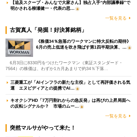
【追及スクープ・みんなで大家さん】独占入手“内部議事録”で
明かされる柳瀬健一・代表の思…
一覧を見る
古賀真人「発掘！好決算銘柄」
《株価34％急落のワークマンに特大反転の期待》
6月の売上低迷を吹き飛ばす第1四半期決算、…
6月3日に8330円をつけたワークマン（東証スタンダード・
7564）の株価は、わずか1カ月あまりで約34％下落…
三菱重工が「AIインフラの新たな主役」として再評価される気
運 エヌビディアとの提携でAI…
キオクシアHD「7万円割れからの急反発」は再びの上昇局面へ
の反転シグナルか？ 市場のムー…
一覧を見る
突然マルサがやって来た！