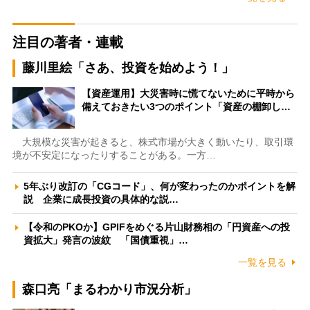
注目の著者・連載
藤川里絵「さあ、投資を始めよう！」
【資産運用】大災害時に慌てないために平時から
備えておきたい3つのポイント「資産の棚卸し…
大規模な災害が起きると、株式市場が大きく動いたり、取引環
境が不安定になったりすることがある。一方…
5年ぶり改訂の「CGコード」、何が変わったのかポイントを解
説 企業に成長投資の具体的な説…
【令和のPKOか】GPIFをめぐる片山財務相の「円資産への投
資拡大」発言の波紋 「国債重視」…
一覧を見る
森口亮「まるわかり市況分析」