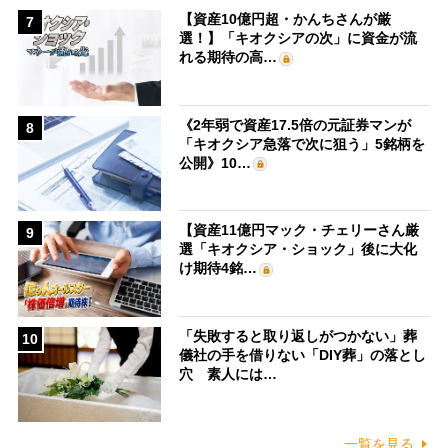
【資産10億円超・かんちさんが厳
7
選！】「キオクシアの次」に資金が流
れる期待の高…
《2年弱で資産17.5倍の元証券マンが
8
「キオクシア急落で次に狙う」5銘柄を
公開》10…
【資産11億円マック・チェリーさん厳
9
選「キオクシア・ショック」後に大化
け期待4銘…
「失敗すると取り返しがつかない」葬
10
儀社の手を借りない「DIY葬」の落とし
穴 素人には…
一覧を見る