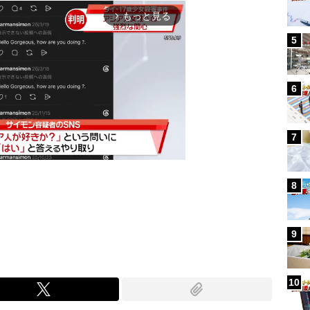
もっと見る
arrow_forward_ios
5
6
7
8
Mute
9
10