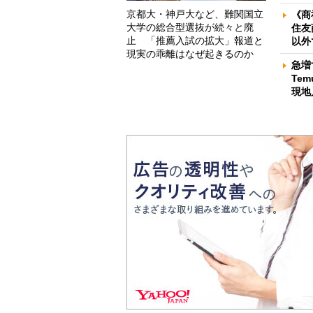
京都大・神戸大など、難関国立
《商
大学の総合型選抜が続々と廃
住友
止 「推薦入試の拡大」報道と
以外
現実の乖離はなぜ起きるのか
急増
Te
現地