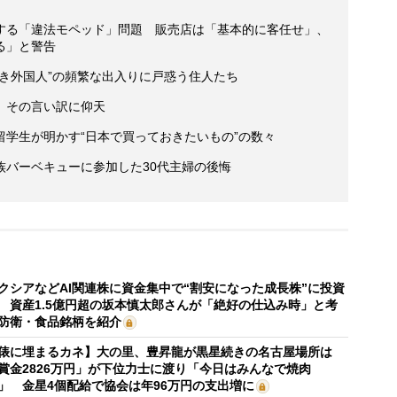
する「違法モペッド」問題 販売店は「基本的に客任せ」、
る」と警告
き外国人”の頻繁な出入りに戸惑う住人たち
、その言い訳に仰天
学生が明かす“日本で買っておきたいもの”の数々
族バーベキューに参加した30代主婦の後悔
クシアなどAI関連株に資金集中で“割安になった成長株”に投資
 資産1.5億円超の坂本慎太郎さんが「絶好の仕込み時」と考
防衛・食品銘柄を紹介
俵に埋まるカネ】大の里、豊昇龍が黒星続きの名古屋場所は
賞金2826万円」が下位力士に渡り「今日はみんなで焼肉
」 金星4個配給で協会は年96万円の支出増に