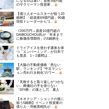
になる日は遠い」資産3億円超
のサラリーマン投資家…
【億り人オールスターが狙う20
銘柄】「総資産69億円超」90歳
現役トレーダーから“1…
《200万円→資産10億円超の
DAIBOUCHOU氏が「年末まで
に株価倍増期待」の5銘柄を…
ドライアイスを使わず遺体を保
つ「エンバーミング」が日本で
も普及 1～2週間は…
【大阪の不動産価格「危ない
駅」ランキング】“中古マンシ
ョン売れ行き鈍化”のワー…
「失敗すると取り返しがつかな
い」葬儀社の手を借りない
「DIY葬」の落とし穴 素人
に…
【キオクシア・ショックの後に
狙う5銘柄】イベント投資家の
億り人・羽根英樹氏が…