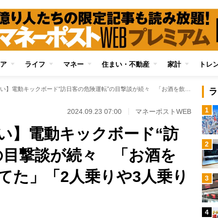
ア
ライフ
マネー
住まい・不動産
家計
トレ
【怖くて仕方がない】電動キックボード“訪日客の危険運転”の目撃談が続々 「お酒を飲みながら運転してた」「2人乗りや3人乗りも」
ラ
1
2024.09.23 07:00
マネーポストWEB
い】電動キックボード“訪
2
の目撃談が続々 「お酒を
てた」「2人乗りや3人乗り
3
4