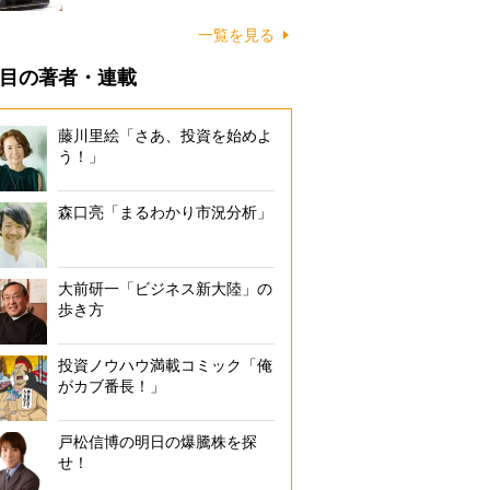
一覧を見る
目の著者・連載
藤川里絵「さあ、投資を始めよ
う！」
森口亮「まるわかり市況分析」
大前研一「ビジネス新大陸」の
歩き方
投資ノウハウ満載コミック「俺
がカブ番長！」
戸松信博の明日の爆騰株を探
せ！