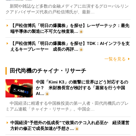
新聞や雑誌など多数の金融メディアに出演するグローバルリン
クアドバイザーズ代表の戸松信博氏が、最新…
【戸松信博氏「明日の爆騰株」を探せ】レーザーテック：最先
端半導体の製造に不可欠な検査装…
【戸松信博氏「明日の爆騰株」を探せ】TDK：AIインフラを支
えるキープレーヤー 成長の再評…
一覧を見る
田代尚機のチャイナ・リサーチ
中国「Kimi K3」の衝撃に世界はどう対応するの
か？ 米財務長官が検討する「蒸留を行う中国
AI…
中国経済に精通する中国株投資の第一人者・田代尚機氏のプレ
ミアム連載「チャイナ・リサーチ」。中国企…
中国経済“予想外の低成長”で政策のテコ入れ必至か 経済運営
方針の修正で成長加速が予想さ…