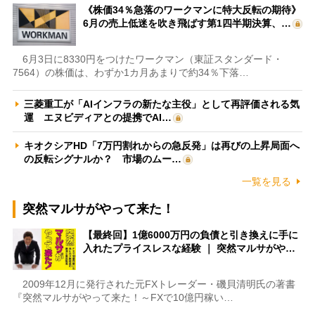
《株価34％急落のワークマンに特大反転の期待》
6月の売上低迷を吹き飛ばす第1四半期決算、…
6月3日に8330円をつけたワークマン（東証スタンダード・
7564）の株価は、わずか1カ月あまりで約34％下落…
三菱重工が「AIインフラの新たな主役」として再評価される気
運 エヌビディアとの提携でAI…
キオクシアHD「7万円割れからの急反発」は再びの上昇局面へ
の反転シグナルか？ 市場のムー…
一覧を見る
突然マルサがやって来た！
【最終回】1億6000万円の負債と引き換えに手に
入れたプライスレスな経験 ｜ 突然マルサがや…
2009年12月に発行された元FXトレーダー・磯貝清明氏の著書
『突然マルサがやって来た！～FXで10億円稼い…