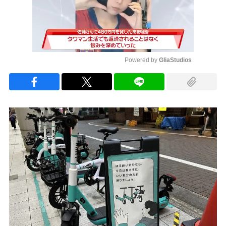
Powered by 
GliaStudios
Mute