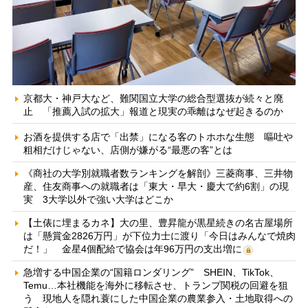
京都大・神戸大など、難関国立大学の総合型選抜が続々と廃
止 「推薦入試の拡大」報道と現実の乖離はなぜ起きるのか
お酒を提供する店で「出禁」になる客のトホホな生態 嘔吐や
粗相だけじゃない、店側が嫌がる“最悪の客”とは
《商社の大学別就職者数ランキングを解剖》三菱商事、三井物
産、住友商事への就職者は「東大・早大・慶大で約6割」の現
実 3大学以外で強い大学はどこか
【土俵に埋まるカネ】大の里、豊昇龍が黒星続きの名古屋場所
は「懸賞金2826万円」が下位力士に渡り「今日はみんなで焼肉
だ！」 金星4個配給で協会は年96万円の支出増に
急増する中国企業の“国籍ロンダリング” SHEIN、TikTok、
Temu…本社機能を海外に移転させ、トランプ関税の回避を狙
う 現地人を隠れ蓑にした中国企業の農業参入・土地取得への