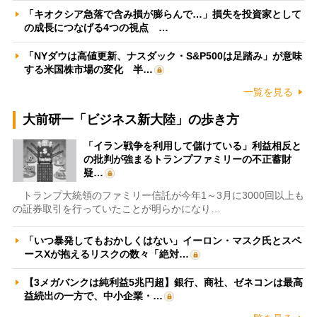
「キオクシア急落で含み損が膨らんで…」損失を投資家として
の成長につなげる4つの視点 …
「NYダウは高値更新、ナスダック・S&P500は足踏み」が意味
する米国株市場の変化 半…
一覧を見る
大前研一「ビジネス新大陸」の歩き方
「イラン戦争を利用して儲けている」利益相反と
の批判が強まるトランプファミリーの不正蓄財
疑…
トランプ大統領のファミリー信託が今年1～3月に3000回以上も
の証券取引を行っていたことが明らかになり…
「いつ暴発してもおかしくはない」イーロン・マスク氏とスペ
ースXが抱えるリスクの数々「絶対…
【3メガバンクは純利益5兆円超】銀行、商社、ゼネコンは最高
益続出の一方で、中小企業・…