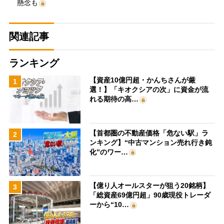
懸念も
関連記事
ランキング
【資産10億円超・かんちさんが厳
1
選！】「キオクシアの次」に資金が流
れる期待の高…
【首都圏の不動産価格「危ない駅」ラ
2
ンキング】“中古マンション売れ行き鈍
化”のワー…
【億り人オールスターが狙う20銘柄】
3
「総資産69億円超」90歳現役トレーダ
ーから“10…