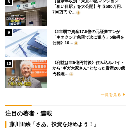
【世帯年収別・東京23区マンション
8
「狙い目駅」を大公開】年収500万円、
700万円で…
《2年弱で資産17.5倍の元証券マンが
9
「キオクシア急落で次に狙う」5銘柄を
公開》10…
《利益は年5億円前後》住み込みバイト
10
から“ギガ大家さん”となった資産200億
円税理…
一覧を見る
注目の著者・連載
藤川里絵「さあ、投資を始めよう！」