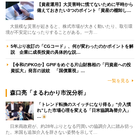
【資産運用】大災害時に慌てないために平時から
備えておきたい3つのポイント「資産の棚卸し…
大規模な災害が起きると、株式市場が大きく動いたり、取引環
境が不安定になったりすることがある。一方…
5年ぶり改訂の「CGコード」、何が変わったのかポイントを解
説 企業に成長投資の具体的な説…
【令和のPKOか】GPIFをめぐる片山財務相の「円資産への投
資拡大」発言の波紋 「国債重視」…
一覧を見る
森口亮「まるわかり市況分析」
「トレンド転換のスイッチになり得る」“介入慣
れ”した市場心理を変える「日米協調為替介入」
…
日米両政府が、約28年ぶりとなる円買いの協調介入に踏み切っ
た。米国も追加介入を辞さない姿勢を示して…