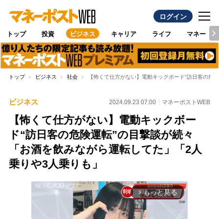
ログイン
トップ
投資
ビジネス
キャリア
ライフ
マネー
トップ
ビジネス
社会
【怖くて仕方がない】電動キックボード“訪日客の危険
ビジネス
2024.09.23 07:00
マネーポストWEB
【怖くて仕方がない】電動キックボー
ド“訪日客の危険運転”の目撃談が続々
「お酒を飲みながら運転してた」「2人
乗りや3人乗りも」
もっと見る
arrow_forward_ios