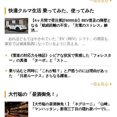
一覧を見る
快適クルマ生活 乗ってみた、使ってみた
【4ヶ月間で受注累計6000台】BEV普及の障壁と
なる「航続距離の不安」「充電のストレス」解
消…
あれほどもてはやされていた「EV（BEV）シフト」の潮流も、
最近では減速基調になっているように見える。…
《雪道の対応力を検証》シビアな状況で実感した「フォレスタ
ー」の真価 「ターボ」と「スト…
乗り込むと同時に「これが軽？」と戸惑うのには理由があっ
た 「日産ルークス」さらなる躍進…
一覧を見る
大竹聡の「昼酒御免！」
【大竹聡の昼酒御免！】「ネグローニ」「山崎」
「マンハッタン」新宿三丁目の隠れ家バーで1…