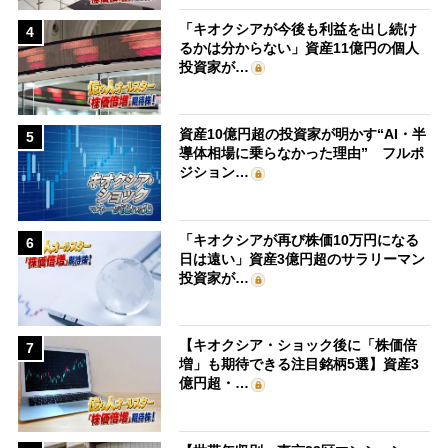
「キオクシアが今後も利益を出し続け
4
るかは分からない」資産11億円の個人
投資家が…
資産10億円超の投資家が明かす“AI・半
5
導体相場に乗らなかった理由” フルポ
ジション…
「キオクシアが再び株価10万円になる
6
日は遠い」資産3億円超のサラリーマン
投資家が…
【キオクシア・ショック後に「株価倍
7
増」も期待できる注目銘柄5選】資産3
億円超・…