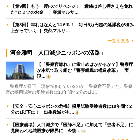
【第9回】もう一度FXでリベンジ！ 種銭は差し押さえを免れ
た”ヒミツのお金” ｜ 突然マルサ…
【第8回】年利はなんと14.6％！ 毎日5万円超の延滞税が積み
上がっていく ｜ 突然マルサ…
一覧を見る
河合雅司「人口減少ニッポンの活路」
【「警察官離れ」に歯止めはかかるか？】警察庁
が本気で取り組む「警察組織の構造改革」 実
現…
警察庁が目下、頭を悩ませているのが「警察官不足」だ。警察
官の採用試験の受験者数は10年間で2分の1以…
【安全・安心ニッポンの危機】採用試験受験者数は10年間で2
分の1以下に！ 出生数減がも…
【医療崩壊】人口減少で「医師不足」に加えて「患者不足」に
見舞われ地域医療が限界に 今後…