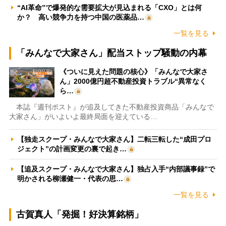
“AI革命”で爆発的な需要拡大が見込まれる「CXO」とは何
か？ 高い競争力を持つ中国の医薬品…
一覧を見る
「みんなで大家さん」配当ストップ騒動の内幕
《ついに見えた問題の核心》「みんなで大家さ
ん」2000億円超不動産投資トラブル“異常なく
ら…
本誌『週刊ポスト』が追及してきた不動産投資商品「みんなで
大家さん」がいよいよ最終局面を迎えている…
【独走スクープ・みんなで大家さん】二転三転した“成田プロ
ジェクト”の計画変更の裏で起き…
【追及スクープ・みんなで大家さん】独占入手“内部議事録”で
明かされる柳瀬健一・代表の思…
一覧を見る
古賀真人「発掘！好決算銘柄」