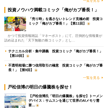
一覧を見る
投資ノウハウ満載コミック「俺がカブ番長！」
「売り時」を逃さないトレンド見極め術 投資コ
ミック「俺がカブ番長！」【第11回】
かつて投資情報雑誌「マネーポスト」にて、圧倒的な情報量が
詰め込まれた「天下無敵の株コミック」とし…
テクニカル分析・集中講義 投資コミック「俺がカブ番長！」
【第10回】
不透明相場に勝つ信用取引の極意 投資コミック「俺がカブ番
長！」【第9回】
一覧を見る
戸松信博の明日の爆騰株を探せ！
【戸松信博氏「明日の爆騰株」を探せ】トーメン
デバイス：サムスンを通じて世界のAIメモリ需
要…