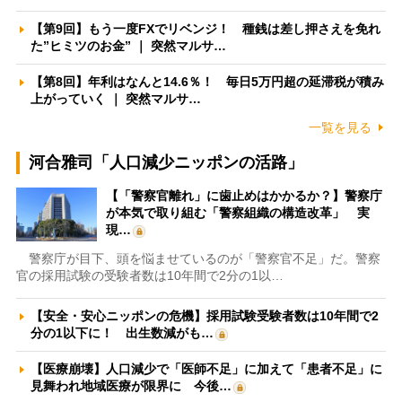
【第9回】もう一度FXでリベンジ！ 種銭は差し押さえを免れ
た”ヒミツのお金” ｜ 突然マルサ…
【第8回】年利はなんと14.6％！ 毎日5万円超の延滞税が積み
上がっていく ｜ 突然マルサ…
一覧を見る
河合雅司「人口減少ニッポンの活路」
【「警察官離れ」に歯止めはかかるか？】警察庁
が本気で取り組む「警察組織の構造改革」 実
現…
警察庁が目下、頭を悩ませているのが「警察官不足」だ。警察
官の採用試験の受験者数は10年間で2分の1以…
【安全・安心ニッポンの危機】採用試験受験者数は10年間で2
分の1以下に！ 出生数減がも…
【医療崩壊】人口減少で「医師不足」に加えて「患者不足」に
見舞われ地域医療が限界に 今後…