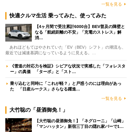
一覧を見る
快適クルマ生活 乗ってみた、使ってみた
【4ヶ月間で受注累計6000台】BEV普及の障壁と
なる「航続距離の不安」「充電のストレス」解
消…
あれほどもてはやされていた「EV（BEV）シフト」の潮流も、
最近では減速基調になっているように見える。…
《雪道の対応力を検証》シビアな状況で実感した「フォレスタ
ー」の真価 「ターボ」と「スト…
乗り込むと同時に「これが軽？」と戸惑うのには理由があっ
た 「日産ルークス」さらなる躍進…
一覧を見る
大竹聡の「昼酒御免！」
【大竹聡の昼酒御免！】「ネグローニ」「山崎」
「マンハッタン」新宿三丁目の隠れ家バーで1…