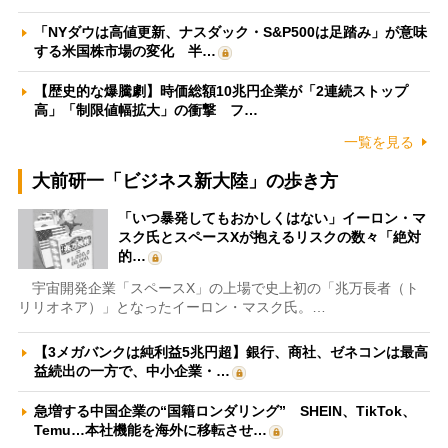
「NYダウは高値更新、ナスダック・S&P500は足踏み」が意味
する米国株市場の変化 半…
【歴史的な爆騰劇】時価総額10兆円企業が「2連続ストップ
高」「制限値幅拡大」の衝撃 フ…
一覧を見る
大前研一「ビジネス新大陸」の歩き方
「いつ暴発してもおかしくはない」イーロン・マ
スク氏とスペースXが抱えるリスクの数々「絶対
的…
宇宙開発企業「スペースX」の上場で史上初の「兆万長者（ト
リリオネア）」となったイーロン・マスク氏。…
【3メガバンクは純利益5兆円超】銀行、商社、ゼネコンは最高
益続出の一方で、中小企業・…
急増する中国企業の“国籍ロンダリング” SHEIN、TikTok、
Temu…本社機能を海外に移転させ…