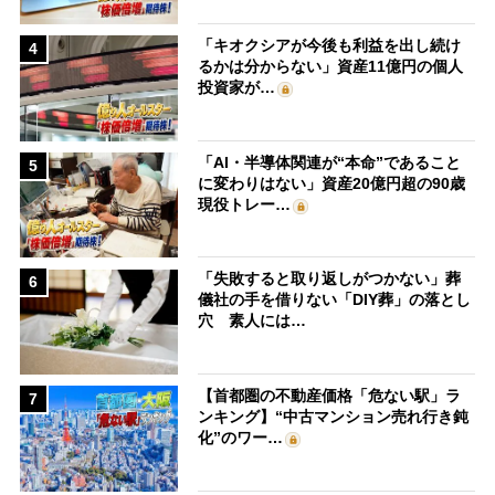
「キオクシアが今後も利益を出し続け
4
るかは分からない」資産11億円の個人
投資家が…
「AI・半導体関連が“本命”であること
5
に変わりはない」資産20億円超の90歳
現役トレー…
「失敗すると取り返しがつかない」葬
6
儀社の手を借りない「DIY葬」の落とし
穴 素人には…
【首都圏の不動産価格「危ない駅」ラ
7
ンキング】“中古マンション売れ行き鈍
化”のワー…