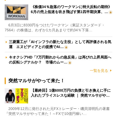
《株価34％急落のワークマンに特大反転の期待》
6月の売上低迷を吹き飛ばす第1四半期決算、…
6月3日に8330円をつけたワークマン（東証スタンダード・
7564）の株価は、わずか1カ月あまりで約34％下落…
三菱重工が「AIインフラの新たな主役」として再評価される気
運 エヌビディアとの提携でAI…
キオクシアHD「7万円割れからの急反発」は再びの上昇局面へ
の反転シグナルか？ 市場のムー…
一覧を見る
突然マルサがやって来た！
【最終回】1億6000万円の負債と引き換えに手に
入れたプライスレスな経験 ｜ 突然マルサがや…
2009年12月に発行された元FXトレーダー・磯貝清明氏の著書
『突然マルサがやって来た！～FXで10億円稼い…