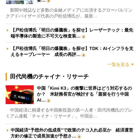
要…
新聞や雑誌など多数の金融メディアに出演するグローバルリン
クアドバイザーズ代表の戸松信博氏が、最新…
【戸松信博氏「明日の爆騰株」を探せ】レーザーテック：最先
端半導体の製造に不可欠な検査装…
【戸松信博氏「明日の爆騰株」を探せ】TDK：AIインフラを支
えるキープレーヤー 成長の再評…
一覧を見る
田代尚機のチャイナ・リサーチ
中国「Kimi K3」の衝撃に世界はどう対応するの
か？ 米財務長官が検討する「蒸留を行う中国
AI…
中国経済に精通する中国株投資の第一人者・田代尚機氏のプレ
ミアム連載「チャイナ・リサーチ」。中国企…
中国経済“予想外の低成長”で政策のテコ入れ必至か 経済運営
方針の修正で成長加速が予想さ…