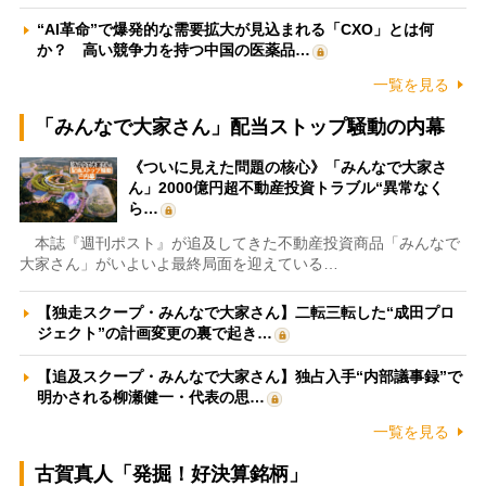
“AI革命”で爆発的な需要拡大が見込まれる「CXO」とは何
か？ 高い競争力を持つ中国の医薬品…
一覧を見る
「みんなで大家さん」配当ストップ騒動の内幕
《ついに見えた問題の核心》「みんなで大家さ
ん」2000億円超不動産投資トラブル“異常なく
ら…
本誌『週刊ポスト』が追及してきた不動産投資商品「みんなで
大家さん」がいよいよ最終局面を迎えている…
【独走スクープ・みんなで大家さん】二転三転した“成田プロ
ジェクト”の計画変更の裏で起き…
【追及スクープ・みんなで大家さん】独占入手“内部議事録”で
明かされる柳瀬健一・代表の思…
一覧を見る
古賀真人「発掘！好決算銘柄」