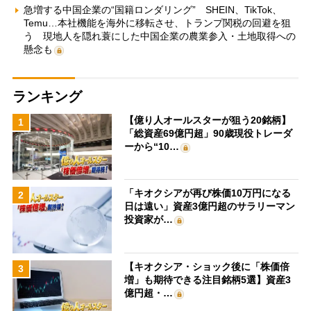
急増する中国企業の“国籍ロンダリング” SHEIN、TikTok、
Temu…本社機能を海外に移転させ、トランプ関税の回避を狙
う 現地人を隠れ蓑にした中国企業の農業参入・土地取得への
懸念も
ランキング
【億り人オールスターが狙う20銘柄】
1
「総資産69億円超」90歳現役トレーダ
ーから“10…
「キオクシアが再び株価10万円になる
2
日は遠い」資産3億円超のサラリーマン
投資家が…
【キオクシア・ショック後に「株価倍
3
増」も期待できる注目銘柄5選】資産3
億円超・…