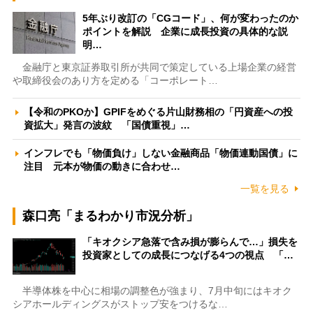
5年ぶり改訂の「CGコード」、何が変わったのか
ポイントを解説 企業に成長投資の具体的な説
明…
金融庁と東京証券取引所が共同で策定している上場企業の経営
や取締役会のあり方を定める「コーポレート…
【令和のPKOか】GPIFをめぐる片山財務相の「円資産への投
資拡大」発言の波紋 「国債重視」…
インフレでも「物価負け」しない金融商品「物価連動国債」に
注目 元本が物価の動きに合わせ…
一覧を見る
森口亮「まるわかり市況分析」
「キオクシア急落で含み損が膨らんで…」損失を
投資家としての成長につなげる4つの視点 「…
半導体株を中心に相場の調整色が強まり、7月中旬にはキオク
シアホールディングスがストップ安をつけるな…