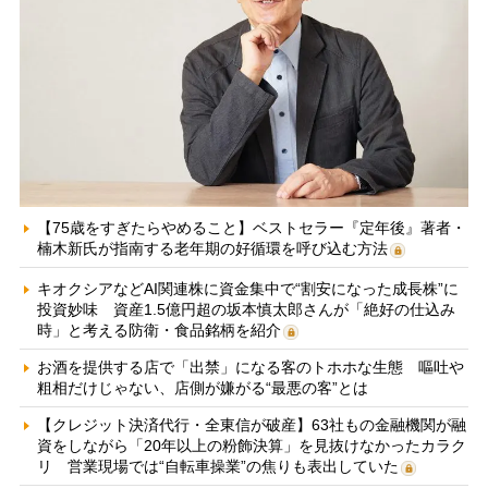
【75歳をすぎたらやめること】ベストセラー『定年後』著者・
楠木新氏が指南する老年期の好循環を呼び込む方法
キオクシアなどAI関連株に資金集中で“割安になった成長株”に
投資妙味 資産1.5億円超の坂本慎太郎さんが「絶好の仕込み
時」と考える防衛・食品銘柄を紹介
お酒を提供する店で「出禁」になる客のトホホな生態 嘔吐や
粗相だけじゃない、店側が嫌がる“最悪の客”とは
【クレジット決済代行・全東信が破産】63社もの金融機関が融
資をしながら「20年以上の粉飾決算」を見抜けなかったカラク
リ 営業現場では“自転車操業”の焦りも表出していた