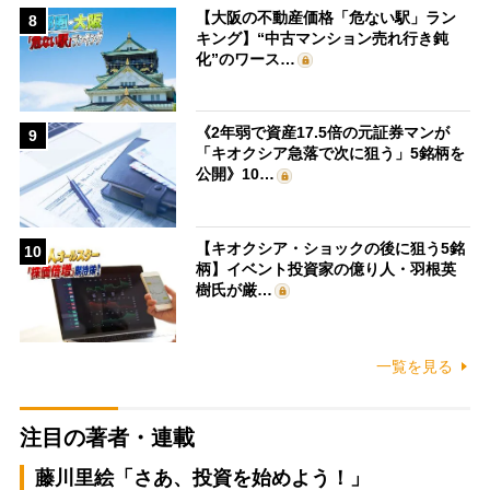
【大阪の不動産価格「危ない駅」ラン
8
キング】“中古マンション売れ行き鈍
化”のワース…
《2年弱で資産17.5倍の元証券マンが
9
「キオクシア急落で次に狙う」5銘柄を
公開》10…
【キオクシア・ショックの後に狙う5銘
10
柄】イベント投資家の億り人・羽根英
樹氏が厳…
一覧を見る
注目の著者・連載
藤川里絵「さあ、投資を始めよう！」