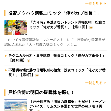
一覧を見る
投資ノウハウ満載コミック「俺がカブ番長！」
「売り時」を逃さないトレンド見極め術 投資コ
ミック「俺がカブ番長！」【第11回】
かつて投資情報雑誌「マネーポスト」にて、圧倒的な情報量が
詰め込まれた「天下無敵の株コミック」とし…
テクニカル分析・集中講義 投資コミック「俺がカブ番長！」
【第10回】
不透明相場に勝つ信用取引の極意 投資コミック「俺がカブ番
長！」【第9回】
一覧を見る
戸松信博の明日の爆騰株を探せ！
【戸松信博氏「明日の爆騰株」を探せ】トーメン
デバイス：サムスンを通じて世界のAIメモリ需