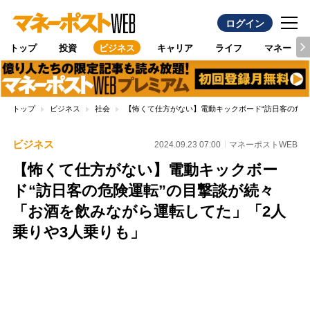
ログイン
トップ
投資
ビジネス
キャリア
ライフ
マネー
トップ
ビジネス
社会
【怖くて仕方がない】電動キックボード“訪日客の危険
ビジネス
2024.09.23 07:00
マネーポストWEB
【怖くて仕方がない】電動キックボー
ド“訪日客の危険運転”の目撃談が続々
「お酒を飲みながら運転してた」「2人
乗りや3人乗りも」
Loaded
:
100.00%
/
Unmute