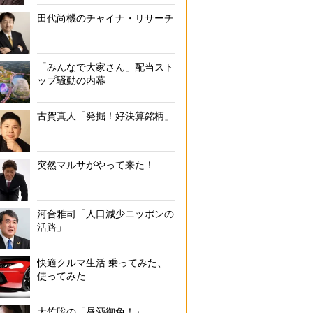
田代尚機のチャイナ・リサーチ
「みんなで大家さん」配当スト
ップ騒動の内幕
古賀真人「発掘！好決算銘柄」
突然マルサがやって来た！
河合雅司「人口減少ニッポンの
活路」
快適クルマ生活 乗ってみた、
使ってみた
大竹聡の「昼酒御免！」