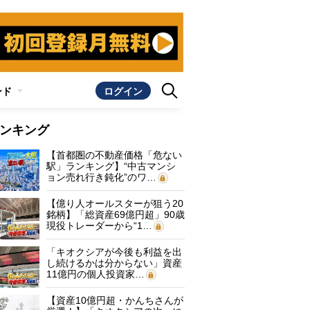
ンド
ログイン
ンキング
【首都圏の不動産価格「危ない
駅」ランキング】“中古マンシ
ョン売れ行き鈍化”のワ…
【億り人オールスターが狙う20
銘柄】「総資産69億円超」90歳
現役トレーダーから“1…
「キオクシアが今後も利益を出
し続けるかは分からない」資産
11億円の個人投資家…
【資産10億円超・かんちさんが