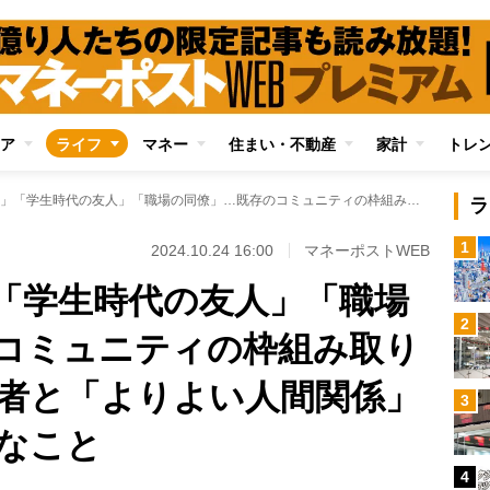
ア
ライフ
マネー
住まい・不動産
家計
トレ
「家族」「戸籍」「学生時代の友人」「職場の同僚」…既存のコミュニティの枠組み取り払われるなかで他者と「よりよい人間関係」を結ぶために重要なこと
ラ
1
2024.10.24 16:00
マネーポストWEB
「学生時代の友人」「職場
2
コミュニティの枠組み取り
者と「よりよい人間関係」
3
なこと
4