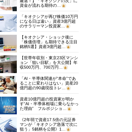
厳選！】「キオクシアの次」に
資金が流れる期待の…
「キオクシアが再び株価10万円
になる日は遠い」資産3億円超
のサラリーマン投資家…
【キオクシア・ショック後に
「株価倍増」も期待できる注目
銘柄5選】資産3億円超…
【世帯年収別・東京23区マンシ
ョン「狙い目駅」を大公開】年
収500万円、700万円…
「AI・半導体関連が“本命”であ
ることに変わりはない」資産20
億円超の90歳現役トレ…
資産10億円超の投資家が明か
す“AI・半導体相場に乗らなかっ
た理由” フルポジショ…
《2年弱で資産17.5倍の元証券
マンが「キオクシア急落で次に
狙う」5銘柄を公開》1…