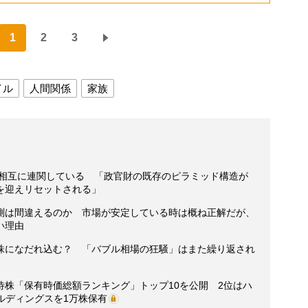
1
2
3
イル
人間関係
家族
は相互に連関している 「政官財の既存のピラミッド構造が
を迎えリセットされる」
測は間違えるのか 市場が安定している時は概ね正解だが、
い理由
株になだれ込む？ 「バブル相場の狂騒」はまた繰り返され
待株「保有時価総額ランキング」トップ10を公開 2位はハ
ールディングスを1万株保有