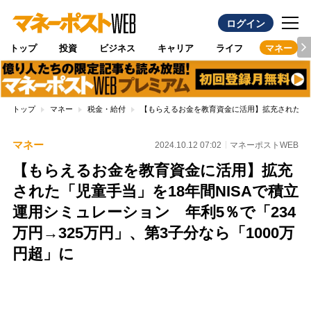
ログイン
トップ
投資
ビジネス
キャリア
ライフ
マネー
トップ
マネー
税金・給付
【もらえるお金を教育資金に活用】拡充された「児童
マネー
2024.10.12 07:02
マネーポストWEB
【もらえるお金を教育資金に活用】拡充
された「児童手当」を18年間NISAで積立
運用シミュレーション 年利5％で「234
万円→325万円」、第3子分なら「1000万
円超」に
Loaded
:
100.00%
/
Unmute