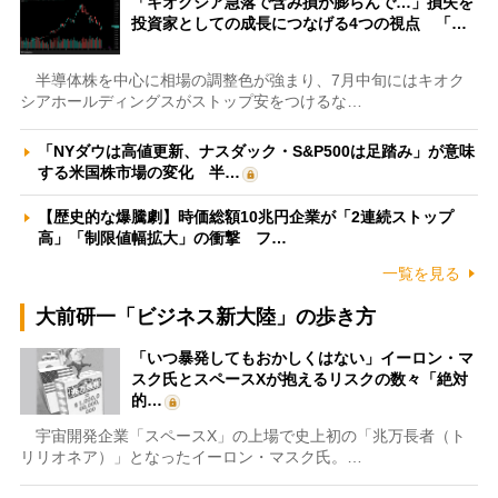
「キオクシア急落で含み損が膨らんで…」損失を
投資家としての成長につなげる4つの視点 「…
半導体株を中心に相場の調整色が強まり、7月中旬にはキオク
シアホールディングスがストップ安をつけるな…
「NYダウは高値更新、ナスダック・S&P500は足踏み」が意味
する米国株市場の変化 半…
【歴史的な爆騰劇】時価総額10兆円企業が「2連続ストップ
高」「制限値幅拡大」の衝撃 フ…
一覧を見る
大前研一「ビジネス新大陸」の歩き方
「いつ暴発してもおかしくはない」イーロン・マ
スク氏とスペースXが抱えるリスクの数々「絶対
的…
宇宙開発企業「スペースX」の上場で史上初の「兆万長者（ト
リリオネア）」となったイーロン・マスク氏。…