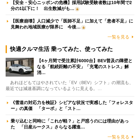
【安全・安心ニッポンの危機】採用試験受験者数は10年間で2
分の1以下に！ 出生数減がも…
【医療崩壊】人口減少で「医師不足」に加えて「患者不足」に
見舞われ地域医療が限界に 今後…
一覧を見る
快適クルマ生活 乗ってみた、使ってみた
【4ヶ月間で受注累計6000台】BEV普及の障壁と
なる「航続距離の不安」「充電のストレス」解
消…
あれほどもてはやされていた「EV（BEV）シフト」の潮流も、
最近では減速基調になっているように見える。…
《雪道の対応力を検証》シビアな状況で実感した「フォレスタ
ー」の真価 「ターボ」と「スト…
乗り込むと同時に「これが軽？」と戸惑うのには理由があっ
た 「日産ルークス」さらなる躍進…
一覧を見る