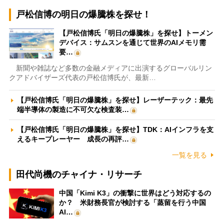
戸松信博の明日の爆騰株を探せ！
【戸松信博氏「明日の爆騰株」を探せ】トーメン
デバイス：サムスンを通じて世界のAIメモリ需
要…
新聞や雑誌など多数の金融メディアに出演するグローバルリン
クアドバイザーズ代表の戸松信博氏が、最新…
【戸松信博氏「明日の爆騰株」を探せ】レーザーテック：最先
端半導体の製造に不可欠な検査装…
【戸松信博氏「明日の爆騰株」を探せ】TDK：AIインフラを支
えるキープレーヤー 成長の再評…
一覧を見る
田代尚機のチャイナ・リサーチ
中国「Kimi K3」の衝撃に世界はどう対応するの
か？ 米財務長官が検討する「蒸留を行う中国
AI…