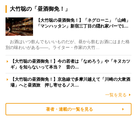
大竹聡の「昼酒御免！」
【大竹聡の昼酒御免！】「ネグローニ」「山崎」
「マンハッタン」新宿三丁目の隠れ家バーで1…
お酒はいつ飲んでもいいものだが、昼から飲むお酒にはまた格
別の味わいがある――。ライター・作家の大竹…
【大竹聡の昼酒御免！】今の若者は「なめろう」や「キヌカツ
ギ」を知らないって本当？ 昔の…
【大竹聡の昼酒御免！】京急線で多摩川越えて「川崎の大衆酒
場」へと昼酒旅 押し寄せるノス…
一覧を見る
著者・連載の一覧を見る