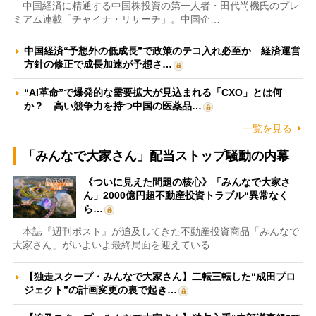
中国経済に精通する中国株投資の第一人者・田代尚機氏のプレ
ミアム連載「チャイナ・リサーチ」。中国企…
中国経済“予想外の低成長”で政策のテコ入れ必至か 経済運営
方針の修正で成長加速が予想さ…
“AI革命”で爆発的な需要拡大が見込まれる「CXO」とは何
か？ 高い競争力を持つ中国の医薬品…
一覧を見る
「みんなで大家さん」配当ストップ騒動の内幕
《ついに見えた問題の核心》「みんなで大家さ
ん」2000億円超不動産投資トラブル“異常なく
ら…
本誌『週刊ポスト』が追及してきた不動産投資商品「みんなで
大家さん」がいよいよ最終局面を迎えている…
【独走スクープ・みんなで大家さん】二転三転した“成田プロ
ジェクト”の計画変更の裏で起き…