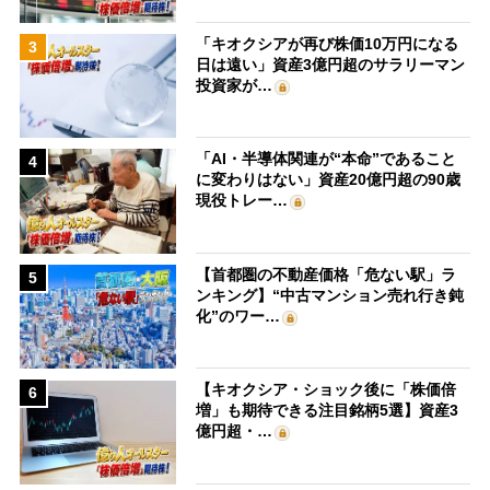
「キオクシアが再び株価10万円になる
3
日は遠い」資産3億円超のサラリーマン
投資家が…
「AI・半導体関連が“本命”であること
4
に変わりはない」資産20億円超の90歳
現役トレー…
【首都圏の不動産価格「危ない駅」ラ
5
ンキング】“中古マンション売れ行き鈍
化”のワー…
【キオクシア・ショック後に「株価倍
6
増」も期待できる注目銘柄5選】資産3
億円超・…