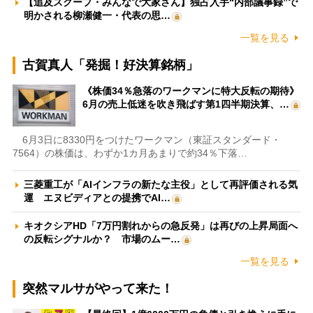
【追及スクープ・みんなで大家さん】独占入手“内部議事録”で
明かされる柳瀬健一・代表の思…
一覧を見る
古賀真人「発掘！好決算銘柄」
《株価34％急落のワークマンに特大反転の期待》
6月の売上低迷を吹き飛ばす第1四半期決算、…
6月3日に8330円をつけたワークマン（東証スタンダード・
7564）の株価は、わずか1カ月あまりで約34％下落…
三菱重工が「AIインフラの新たな主役」として再評価される気
運 エヌビディアとの提携でAI…
キオクシアHD「7万円割れからの急反発」は再びの上昇局面へ
の反転シグナルか？ 市場のムー…
一覧を見る
突然マルサがやって来た！