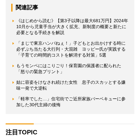
関連記事
《はじめから読む》【第3子以降は最大681万円】2024年
10月から児童手当が大きく拡充、新制度の概要と新たに
必要となる手続きを解説
「まじで東京ハンパねぇ！」子どもとお出かけする時に
必ずぶち当たる大行列・大混雑 ヨッピー氏が実践する
「子育ての時間的コストを解消する対策」5選
もうモンペにはこりごり！保育園の保護者に配られた
「怒りの緊急プリント」
姑に容姿をけなされ続けた女性 息子のスカッとする嫌
味一発で大逆転
「軽率でした…」住宅街でご近所家族バーベキューに参
加した30代主婦の後悔
注目TOPIC