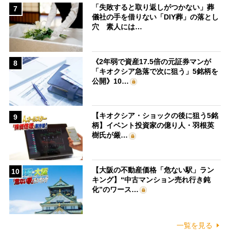
「失敗すると取り返しがつかない」葬
7
儀社の手を借りない「DIY葬」の落とし
穴 素人には…
《2年弱で資産17.5倍の元証券マンが
8
「キオクシア急落で次に狙う」5銘柄を
公開》10…
【キオクシア・ショックの後に狙う5銘
9
柄】イベント投資家の億り人・羽根英
樹氏が厳…
【大阪の不動産価格「危ない駅」ラン
10
キング】“中古マンション売れ行き鈍
化”のワース…
一覧を見る