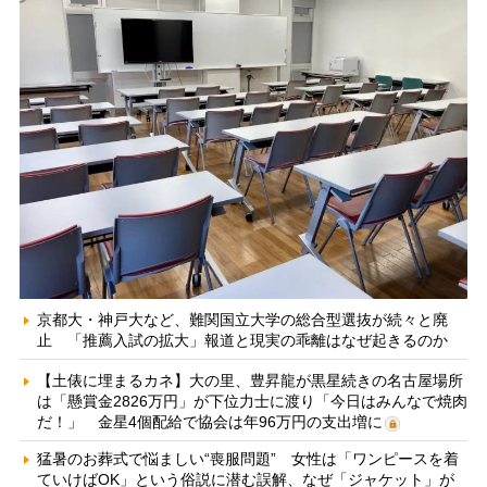
京都大・神戸大など、難関国立大学の総合型選抜が続々と廃
止 「推薦入試の拡大」報道と現実の乖離はなぜ起きるのか
【土俵に埋まるカネ】大の里、豊昇龍が黒星続きの名古屋場所
は「懸賞金2826万円」が下位力士に渡り「今日はみんなで焼肉
だ！」 金星4個配給で協会は年96万円の支出増に
猛暑のお葬式で悩ましい“喪服問題” 女性は「ワンピースを着
ていけばOK」という俗説に潜む誤解、なぜ「ジャケット」が