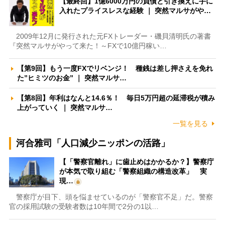
【最終回】1億6000万円の負債と引き換えに手に
入れたプライスレスな経験 ｜ 突然マルサがや…
2009年12月に発行された元FXトレーダー・磯貝清明氏の著書
『突然マルサがやって来た！～FXで10億円稼い…
【第9回】もう一度FXでリベンジ！ 種銭は差し押さえを免れ
た”ヒミツのお金” ｜ 突然マルサ…
【第8回】年利はなんと14.6％！ 毎日5万円超の延滞税が積み
上がっていく ｜ 突然マルサ…
一覧を見る
河合雅司「人口減少ニッポンの活路」
【「警察官離れ」に歯止めはかかるか？】警察庁
が本気で取り組む「警察組織の構造改革」 実
現…
警察庁が目下、頭を悩ませているのが「警察官不足」だ。警察
官の採用試験の受験者数は10年間で2分の1以…