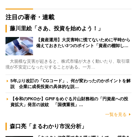
注目の著者・連載
藤川里絵「さあ、投資を始めよう！」
【資産運用】大災害時に慌てないために平時から
備えておきたい3つのポイント「資産の棚卸し…
大規模な災害が起きると、株式市場が大きく動いたり、取引環
境が不安定になったりすることがある。一方…
5年ぶり改訂の「CGコード」、何が変わったのかポイントを解
説 企業に成長投資の具体的な説…
【令和のPKOか】GPIFをめぐる片山財務相の「円資産への投
資拡大」発言の波紋 「国債重視」…
一覧を見る
森口亮「まるわかり市況分析」