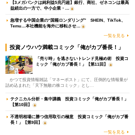
【3メガバンクは純利益5兆円超】銀行、商社、ゼネコンは最高
益続出の一方で、中小企業・…
急増する中国企業の“国籍ロンダリング” SHEIN、TikTok、
Temu…本社機能を海外に移転させ…
一覧を見る
投資ノウハウ満載コミック「俺がカブ番長！」
「売り時」を逃さないトレンド見極め術 投資コ
ミック「俺がカブ番長！」【第11回】
かつて投資情報雑誌「マネーポスト」にて、圧倒的な情報量が
詰め込まれた「天下無敵の株コミック」とし…
テクニカル分析・集中講義 投資コミック「俺がカブ番長！」
【第10回】
不透明相場に勝つ信用取引の極意 投資コミック「俺がカブ番
長！」【第9回】
一覧を見る