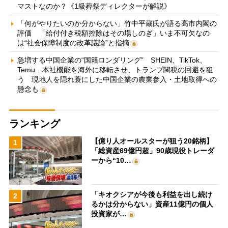
マストなのか？《1級葬祭ディレクターが解説》
「何がやりたいのか分からない」竹中平蔵氏が語る高市内閣の
評価 「給付付き税額控除はその場しのぎ」いま不可欠なの
は“社会保障制度の改革議論”と指摘
急増する中国企業の“国籍ロンダリング” SHEIN、TikTok、
Temu…本社機能を海外に移転させ、トランプ関税の回避を狙
う 現地人を隠れ蓑にした中国企業の農業参入・土地取得への
懸念も
ランキング
【億り人オールスターが狙う20銘柄】
1
「総資産69億円超」90歳現役トレーダ
ーから“10…
「キオクシアが今後も利益を出し続け
2
るかは分からない」資産11億円の個人
投資家が…