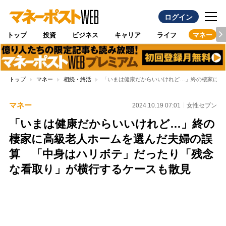
ログイン
トップ
投資
ビジネス
キャリア
ライフ
マネー
トップ
マネー
相続・終活
「いまは健康だからいいけれど…」終の棲家に高
マネー
2024.10.19 07:01
女性セブン
「いまは健康だからいいけれど…」終の
棲家に高級老人ホームを選んだ夫婦の誤
算 「中身はハリボテ」だったり「残念
な看取り」が横行するケースも散見
Loaded
:
96.74%
/
Unmute