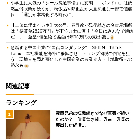
小学生に人気の「シール流通事情」に変調 「ボンドロ」は依
然品薄状態が続くが、模倣品や類似品が大量流通し一部で値崩
れ 「選別が本格化する時代に」
【土俵に埋まるカネ】大の里、豊昇龍が黒星続きの名古屋場所
は「懸賞金2826万円」が下位力士に渡り「今日はみんなで焼肉
だ！」 金星4個配給で協会は年96万円の支出増に
急増する中国企業の“国籍ロンダリング” SHEIN、TikTok、
Temu…本社機能を海外に移転させ、トランプ関税の回避を狙
う 現地人を隠れ蓑にした中国企業の農業参入・土地取得への
懸念も
関連記事
ランキング
豊臣兄弟は転戦続きでなぜ軍費が続い
1
たのか？ 信長亡き後、秀吉・秀長の
突出した経済…