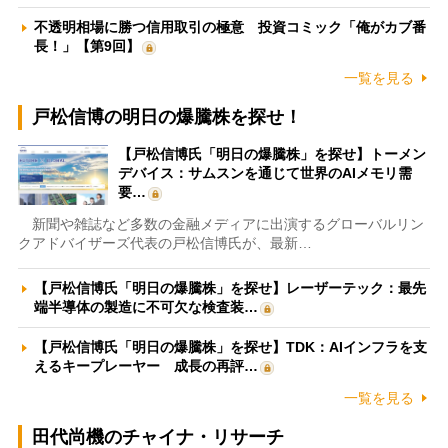
不透明相場に勝つ信用取引の極意 投資コミック「俺がカブ番
長！」【第9回】
一覧を見る
戸松信博の明日の爆騰株を探せ！
【戸松信博氏「明日の爆騰株」を探せ】トーメン
デバイス：サムスンを通じて世界のAIメモリ需
要…
新聞や雑誌など多数の金融メディアに出演するグローバルリン
クアドバイザーズ代表の戸松信博氏が、最新…
【戸松信博氏「明日の爆騰株」を探せ】レーザーテック：最先
端半導体の製造に不可欠な検査装…
【戸松信博氏「明日の爆騰株」を探せ】TDK：AIインフラを支
えるキープレーヤー 成長の再評…
一覧を見る
田代尚機のチャイナ・リサーチ