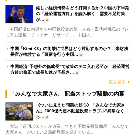
厳しい経済情勢をどう打開するか？中国の下半期
の「経済運営方針」を読み解く 需要不足対策
が…
中国経済に精通する中国株投資の第一人者・田代尚機氏のプレ
ミアム連載「チャイナ・リサーチ」。中国の…
中国「Kimi K3」の衝撃に世界はどう対応するのか？ 米財務
長官が検討する「蒸留を行う中国…
中国経済“予想外の低成長”で政策のテコ入れ必至か 経済運営
方針の修正で成長加速が予想さ…
一覧を見る
「みんなで大家さん」配当ストップ騒動の内幕
《ついに見えた問題の核心》「みんなで大家さ
ん」2000億円超不動産投資トラブル“異常なく
ら…
本誌『週刊ポスト』が追及してきた不動産投資商品「みんなで
大家さん」がいよいよ最終局面を迎えている…