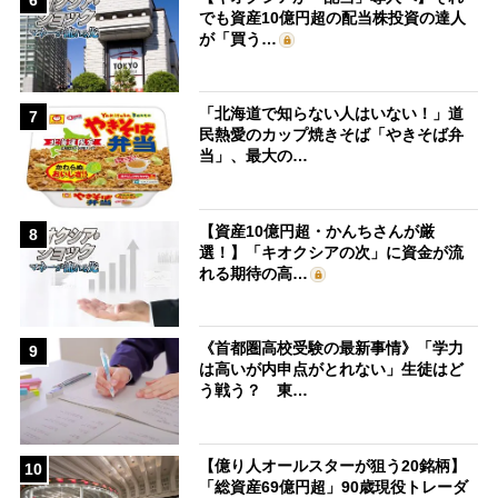
でも資産10億円超の配当株投資の達人
が「買う…
「北海道で知らない人はいない！」道
7
民熱愛のカップ焼きそば「やきそば弁
当」、最大の…
【資産10億円超・かんちさんが厳
8
選！】「キオクシアの次」に資金が流
れる期待の高…
《首都圏高校受験の最新事情》「学力
9
は高いが内申点がとれない」生徒はど
う戦う？ 東…
【億り人オールスターが狙う20銘柄】
10
「総資産69億円超」90歳現役トレーダ