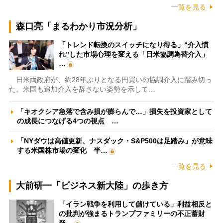
一覧を見る
森口亮「まるわかり市況分析」
「トレンド転換のスイッチになり得る」“介入慣
れ”した市場心理を変える「日米協調為替介入」
…
日米両政府が、約28年ぶりとなる円買いの協調介入に踏み切っ
た。米国も追加介入を辞さない姿勢を示して…
「キオクシア急落で含み損が膨らんで…」損失を投資家として
の成長につなげる4つの視点 …
「NYダウは高値更新、ナスダック・S&P500は足踏み」が意味
する米国株市場の変化 半…
一覧を見る
大前研一「ビジネス新大陸」の歩き方
「イラン戦争を利用して儲けている」利益相反と
の批判が強まるトランプファミリーの不正蓄財