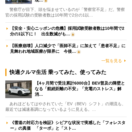
現…
警察庁が目下、頭を悩ませているのが「警察官不足」だ。警察
官の採用試験の受験者数は10年間で2分の1以…
【安全・安心ニッポンの危機】採用試験受験者数は10年間で2
分の1以下に！ 出生数減がも…
【医療崩壊】人口減少で「医師不足」に加えて「患者不足」に
見舞われ地域医療が限界に 今後…
一覧を見る
快適クルマ生活 乗ってみた、使ってみた
【4ヶ月間で受注累計6000台】BEV普及の障壁と
なる「航続距離の不安」「充電のストレス」解
消…
あれほどもてはやされていた「EV（BEV）シフト」の潮流も、
最近では減速基調になっているように見える。…
《雪道の対応力を検証》シビアな状況で実感した「フォレスタ
ー」の真価 「ターボ」と「スト…