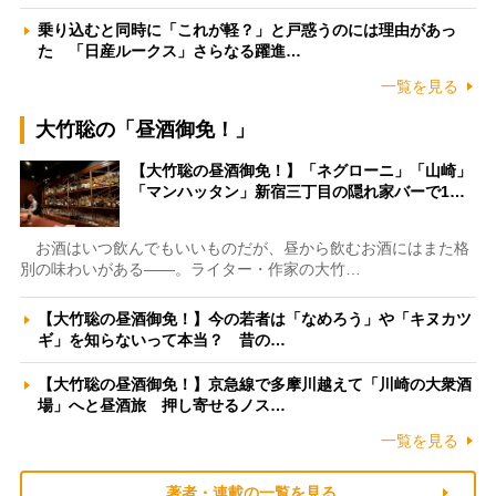
乗り込むと同時に「これが軽？」と戸惑うのには理由があっ
た 「日産ルークス」さらなる躍進…
一覧を見る
大竹聡の「昼酒御免！」
【大竹聡の昼酒御免！】「ネグローニ」「山崎」
「マンハッタン」新宿三丁目の隠れ家バーで1…
お酒はいつ飲んでもいいものだが、昼から飲むお酒にはまた格
別の味わいがある――。ライター・作家の大竹…
【大竹聡の昼酒御免！】今の若者は「なめろう」や「キヌカツ
ギ」を知らないって本当？ 昔の…
【大竹聡の昼酒御免！】京急線で多摩川越えて「川崎の大衆酒
場」へと昼酒旅 押し寄せるノス…
一覧を見る
著者・連載の一覧を見る