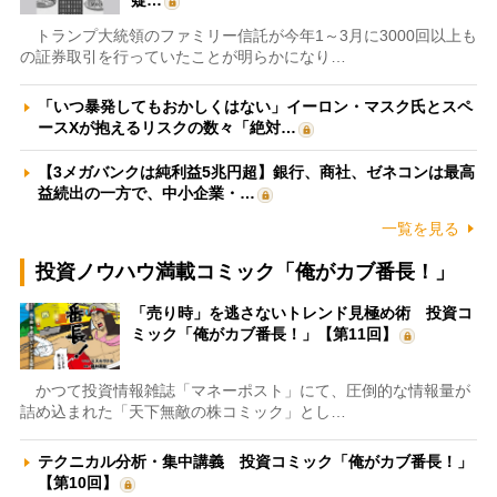
疑…
トランプ大統領のファミリー信託が今年1～3月に3000回以上も
の証券取引を行っていたことが明らかになり…
「いつ暴発してもおかしくはない」イーロン・マスク氏とスペ
ースXが抱えるリスクの数々「絶対…
【3メガバンクは純利益5兆円超】銀行、商社、ゼネコンは最高
益続出の一方で、中小企業・…
一覧を見る
投資ノウハウ満載コミック「俺がカブ番長！」
「売り時」を逃さないトレンド見極め術 投資コ
ミック「俺がカブ番長！」【第11回】
かつて投資情報雑誌「マネーポスト」にて、圧倒的な情報量が
詰め込まれた「天下無敵の株コミック」とし…
テクニカル分析・集中講義 投資コミック「俺がカブ番長！」
【第10回】