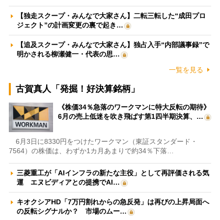
【独走スクープ・みんなで大家さん】二転三転した“成田プロ
ジェクト”の計画変更の裏で起き…
【追及スクープ・みんなで大家さん】独占入手“内部議事録”で
明かされる柳瀬健一・代表の思…
一覧を見る
古賀真人「発掘！好決算銘柄」
《株価34％急落のワークマンに特大反転の期待》
6月の売上低迷を吹き飛ばす第1四半期決算、…
6月3日に8330円をつけたワークマン（東証スタンダード・
7564）の株価は、わずか1カ月あまりで約34％下落…
三菱重工が「AIインフラの新たな主役」として再評価される気
運 エヌビディアとの提携でAI…
キオクシアHD「7万円割れからの急反発」は再びの上昇局面へ
の反転シグナルか？ 市場のムー…