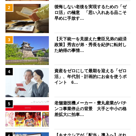
後悔しない老後を実現するための「ゼ
2
ロ活」の極意 「思い入れある品こそ
早めに手放す…
【天下統一を見据えた豊臣兄弟の経済
3
政策】秀吉が弟・秀長を紀伊に転封し
た納得の事情…
資産をゼロにして最期を迎える「ゼロ
4
活」、年代別・計画的にお金を使うポ
イント 6…
老舗遊技機メーカー・豊丸産業がパチ
5
ンコ事業停止の背景 大手と中小の格
差拡大に拍車…
【キオクシアが「配当」導入へ】それ
6