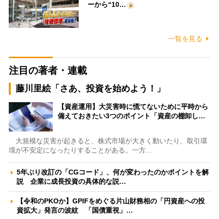
ーから“10…
一覧を見る
注目の著者・連載
藤川里絵「さあ、投資を始めよう！」
【資産運用】大災害時に慌てないために平時から
備えておきたい3つのポイント「資産の棚卸し…
大規模な災害が起きると、株式市場が大きく動いたり、取引環
境が不安定になったりすることがある。一方…
5年ぶり改訂の「CGコード」、何が変わったのかポイントを解
説 企業に成長投資の具体的な説…
【令和のPKOか】GPIFをめぐる片山財務相の「円資産への投
資拡大」発言の波紋 「国債重視」…