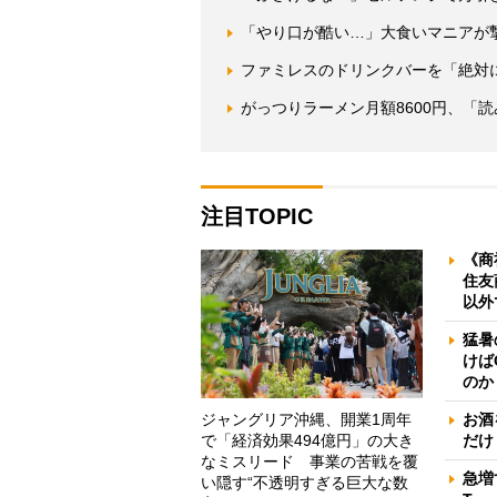
「やり口が酷い…」大食いマニアが
ファミレスのドリンクバーを「絶対
がっつりラーメン月額8600円、「
注目TOPIC
《商
住友
以外
猛暑
けば
のか
ジャングリア沖縄、開業1周年
お酒
で「経済効果494億円」の大き
だけ
なミスリード 事業の苦戦を覆
急増
い隠す“不透明すぎる巨大な数