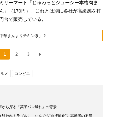
ァミリーマート「じゅわっとジューシー本格肉ま
まん」（170円）。これとは別に各社が高級感を打
0円台で販売している。
中華まんよりチキン系」？
1
2
3
グルメ
コンビニ
声から探る「菓子パン離れ」の背景
疑われトラブルに なんでも“非接触化”に高齢者の不満