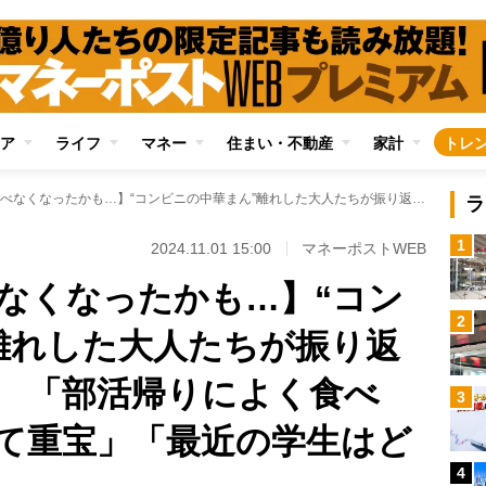
ア
ライフ
マネー
住まい・不動産
家計
トレ
【そういえば食べなくなったかも…】“コンビニの中華まん”離れした大人たちが振り返る若き日の思い出 「部活帰りによく食べた」「貧乏飯として重宝」「最近の学生はどうしてるの？」
ラ
1
2024.11.01 15:00
マネーポストWEB
なくなったかも…】“コン
2
離れした大人たちが振り返
 「部活帰りによく食べ
3
て重宝」「最近の学生はど
4