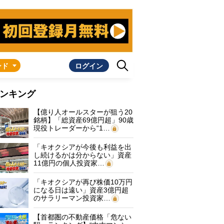
ンド
ログイン
ンキング
【億り人オールスターが狙う20
銘柄】「総資産69億円超」90歳
現役トレーダーから“1…
「キオクシアが今後も利益を出
し続けるかは分からない」資産
11億円の個人投資家…
「キオクシアが再び株価10万円
になる日は遠い」資産3億円超
のサラリーマン投資家…
【首都圏の不動産価格「危ない