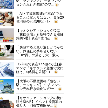
駅」ランキング】“中古マンシ
ョン売れ行き鈍化”のワ…
「AI・半導体関連が“本命”であ
ることに変わりはない」資産20
億円超の90歳現役トレ…
【キオクシア・ショック後に
「株価倍増」も期待できる注目
銘柄5選】資産3億円超…
「失敗すると取り返しがつかな
い」葬儀社の手を借りない
「DIY葬」の落とし穴 素人
に…
《2年弱で資産17.5倍の元証券
マンが「キオクシア急落で次に
狙う」5銘柄を公開》1…
【大阪の不動産価格「危ない
駅」ランキング】“中古マンシ
ョン売れ行き鈍化”のワー…
【キオクシア・ショックの後に
狙う5銘柄】イベント投資家の
億り人・羽根英樹氏が…