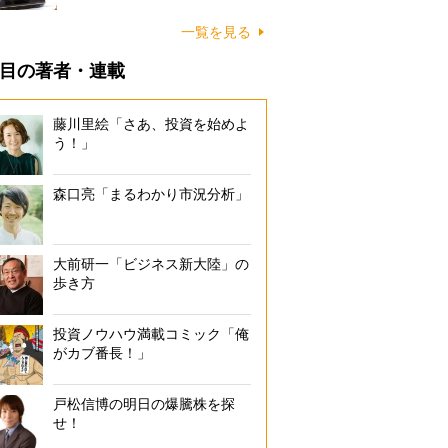
一覧を見る
目の著者・連載
藤川里絵「さあ、投資を始めよ
う！」
森口亮「まるわかり市況分析」
大前研一「ビジネス新大陸」の
歩き方
投資ノウハウ満載コミック「俺
がカブ番長！」
戸松信博の明日の爆騰株を探
せ！