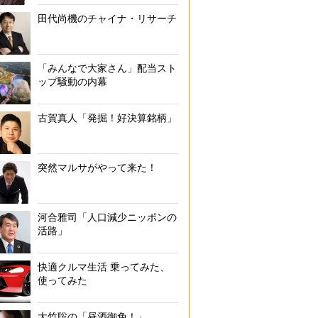
田代尚機のチャイナ・リサーチ
「みんなで大家さん」配当スト
ップ騒動の内幕
古賀真人「発掘！好決算銘柄」
突然マルサがやって来た！
河合雅司「人口減少ニッポンの
活路」
快適クルマ生活 乗ってみた、
使ってみた
大竹聡の「昼酒御免！」