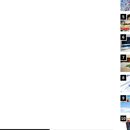
Loaded
:
5
95.43%
/
6
7
8
9
10