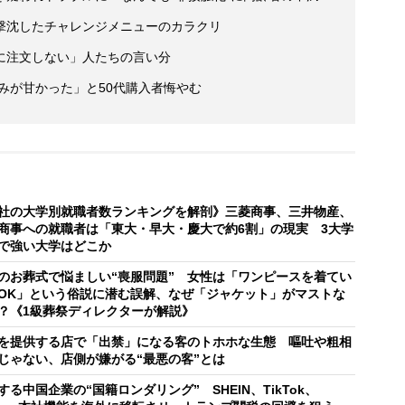
撃沈したチャレンジメニューのカラクリ
に注文しない」人たちの言い分
読みが甘かった」と50代購入者悔やむ
社の大学別就職者数ランキングを解剖》三菱商事、三井物産、
商事への就職者は「東大・早大・慶大で約6割」の現実 3大学
で強い大学はどこか
のお葬式で悩ましい“喪服問題” 女性は「ワンピースを着てい
OK」という俗説に潜む誤解、なぜ「ジャケット」がマストな
？《1級葬祭ディレクターが解説》
を提供する店で「出禁」になる客のトホホな生態 嘔吐や粗相
じゃない、店側が嫌がる“最悪の客”とは
する中国企業の“国籍ロンダリング” SHEIN、TikTok、