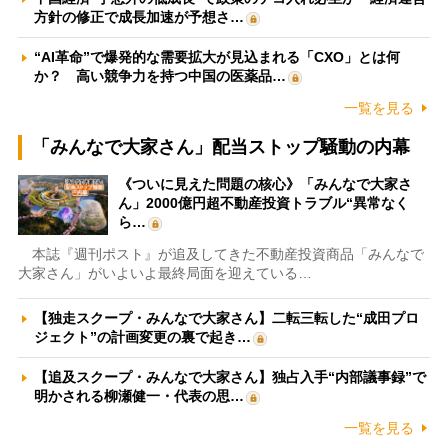
方針の修正で成長加速が予想さ…
“AI革命”で爆発的な需要拡大が見込まれる「CXO」とは何
か？ 高い競争力を持つ中国の医薬品…
一覧を見る
「みんなで大家さん」配当ストップ騒動の内幕
《ついに見えた問題の核心》「みんなで大家さ
ん」2000億円超不動産投資トラブル“異常なく
ら…
本誌『週刊ポスト』が追及してきた不動産投資商品「みんなで
大家さん」がいよいよ最終局面を迎えている…
【独走スクープ・みんなで大家さん】二転三転した“成田プロ
ジェクト”の計画変更の裏で起き…
【追及スクープ・みんなで大家さん】独占入手“内部議事録”で
明かされる柳瀬健一・代表の思…
一覧を見る