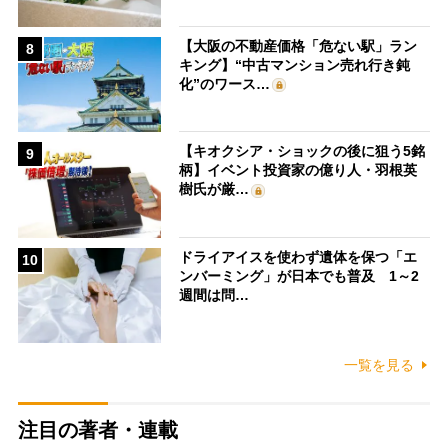
【大阪の不動産価格「危ない駅」ラン
8
キング】“中古マンション売れ行き鈍
化”のワース…
【キオクシア・ショックの後に狙う5銘
9
柄】イベント投資家の億り人・羽根英
樹氏が厳…
ドライアイスを使わず遺体を保つ「エ
10
ンバーミング」が日本でも普及 1～2
週間は問…
一覧を見る
注目の著者・連載