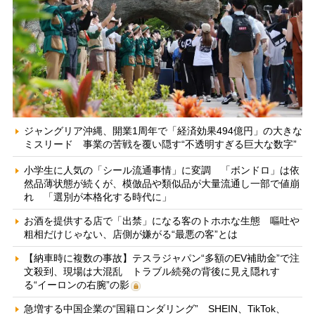
ジャングリア沖縄、開業1周年で「経済効果494億円」の大きな
ミスリード 事業の苦戦を覆い隠す“不透明すぎる巨大な数字”
小学生に人気の「シール流通事情」に変調 「ボンドロ」は依
然品薄状態が続くが、模倣品や類似品が大量流通し一部で値崩
れ 「選別が本格化する時代に」
お酒を提供する店で「出禁」になる客のトホホな生態 嘔吐や
粗相だけじゃない、店側が嫌がる“最悪の客”とは
【納車時に複数の事故】テスラジャパン“多額のEV補助金”で注
文殺到、現場は大混乱 トラブル続発の背後に見え隠れす
る“イーロンの右腕”の影
急増する中国企業の“国籍ロンダリング” SHEIN、TikTok、