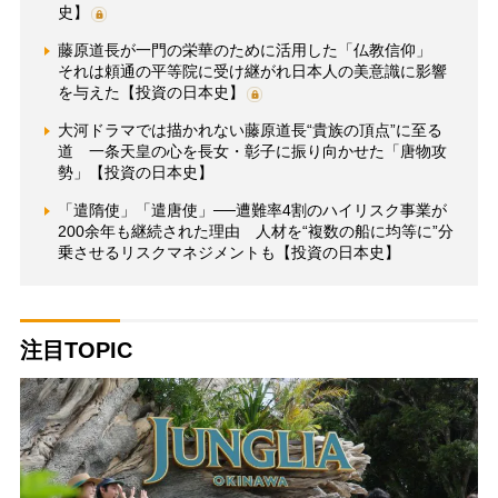
史】
藤原道長が一門の栄華のために活用した「仏教信仰」
それは頼通の平等院に受け継がれ日本人の美意識に影響
を与えた【投資の日本史】
大河ドラマでは描かれない藤原道長“貴族の頂点”に至る
道 一条天皇の心を長女・彰子に振り向かせた「唐物攻
勢」【投資の日本史】
「遣隋使」「遣唐使」──遭難率4割のハイリスク事業が
200余年も継続された理由 人材を“複数の船に均等に”分
乗させるリスクマネジメントも【投資の日本史】
注目TOPIC