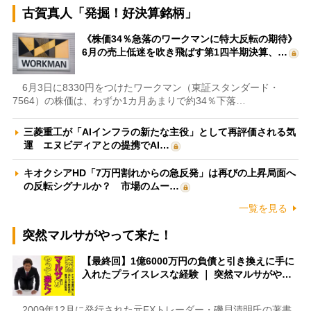
古賀真人「発掘！好決算銘柄」
《株価34％急落のワークマンに特大反転の期待》
6月の売上低迷を吹き飛ばす第1四半期決算、…
6月3日に8330円をつけたワークマン（東証スタンダード・
7564）の株価は、わずか1カ月あまりで約34％下落…
三菱重工が「AIインフラの新たな主役」として再評価される気
運 エヌビディアとの提携でAI…
キオクシアHD「7万円割れからの急反発」は再びの上昇局面へ
の反転シグナルか？ 市場のムー…
一覧を見る
突然マルサがやって来た！
【最終回】1億6000万円の負債と引き換えに手に
入れたプライスレスな経験 ｜ 突然マルサがや…
2009年12月に発行された元FXトレーダー・磯貝清明氏の著書