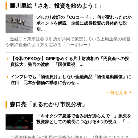
藤川里絵「さあ、投資を始めよう！」
5年ぶり改訂の「CGコード」、何が変わったのか
ポイントを解説 企業に成長投資の具体的な説
明…
金融庁と東京証券取引所が共同で策定している上場企業の経営
や取締役会のあり方を定める「コーポレート…
【令和のPKOか】GPIFをめぐる片山財務相の「円資産への投
資拡大」発言の波紋 「国債重視」…
インフレでも「物価負け」しない金融商品「物価連動国債」に
注目 元本が物価の動きに合わせ…
一覧を見る
森口亮「まるわかり市況分析」
「キオクシア急落で含み損が膨らんで…」損失を
投資家としての成長につなげる4つの視点 「…
半導体株を中心に相場の調整色が強まり、7月中旬にはキオク