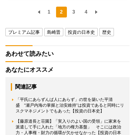
1
2
3
4
プレミアム記事
島崎晋
投資の日本史
歴史
あわせて読みたい
あなたにオススメ
関連記事
「平氏にあらずんば人にあらず」の世を築いた平清
盛 “瀬戸内海の掌握と治安維持”は投資であると同時にリ
スクマネジメントでもあった【投資の日本史】
【藤原道長と荘園】「実入りのよい国の受領」に家来を
派遣して手に入れた「地方の権力基盤」 そこには政治
力・人事権・財力の循環が欠かせなかった【投資の日本