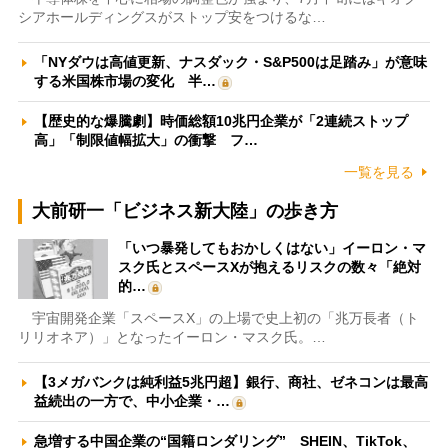
シアホールディングスがストップ安をつけるな…
「NYダウは高値更新、ナスダック・S&P500は足踏み」が意味
する米国株市場の変化 半…
【歴史的な爆騰劇】時価総額10兆円企業が「2連続ストップ
高」「制限値幅拡大」の衝撃 フ…
一覧を見る
大前研一「ビジネス新大陸」の歩き方
「いつ暴発してもおかしくはない」イーロン・マ
スク氏とスペースXが抱えるリスクの数々「絶対
的…
宇宙開発企業「スペースX」の上場で史上初の「兆万長者（ト
リリオネア）」となったイーロン・マスク氏。…
【3メガバンクは純利益5兆円超】銀行、商社、ゼネコンは最高
益続出の一方で、中小企業・…
急増する中国企業の“国籍ロンダリング” SHEIN、TikTok、