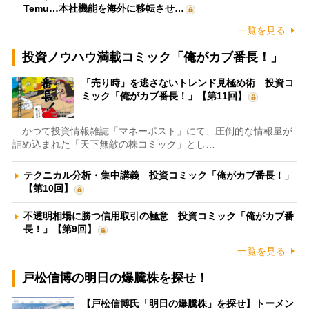
Temu…本社機能を海外に移転させ…
一覧を見る
投資ノウハウ満載コミック「俺がカブ番長！」
「売り時」を逃さないトレンド見極め術 投資コ
ミック「俺がカブ番長！」【第11回】
かつて投資情報雑誌「マネーポスト」にて、圧倒的な情報量が
詰め込まれた「天下無敵の株コミック」とし…
テクニカル分析・集中講義 投資コミック「俺がカブ番長！」
【第10回】
不透明相場に勝つ信用取引の極意 投資コミック「俺がカブ番
長！」【第9回】
一覧を見る
戸松信博の明日の爆騰株を探せ！
【戸松信博氏「明日の爆騰株」を探せ】トーメン