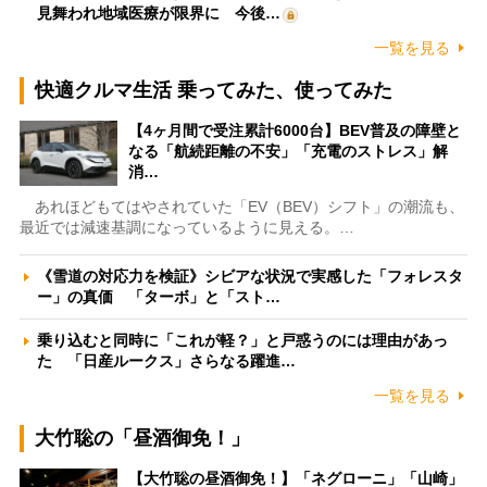
見舞われ地域医療が限界に 今後…
一覧を見る
快適クルマ生活 乗ってみた、使ってみた
【4ヶ月間で受注累計6000台】BEV普及の障壁と
なる「航続距離の不安」「充電のストレス」解
消…
あれほどもてはやされていた「EV（BEV）シフト」の潮流も、
最近では減速基調になっているように見える。…
《雪道の対応力を検証》シビアな状況で実感した「フォレスタ
ー」の真価 「ターボ」と「スト…
乗り込むと同時に「これが軽？」と戸惑うのには理由があっ
た 「日産ルークス」さらなる躍進…
一覧を見る
大竹聡の「昼酒御免！」
【大竹聡の昼酒御免！】「ネグローニ」「山崎」