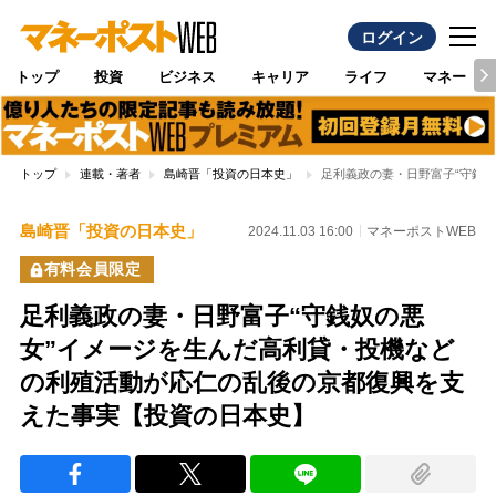
ログイン
トップ
投資
ビジネス
キャリア
ライフ
マネー
トップ
連載・著者
島崎晋「投資の日本史」
足利義政の妻・日野富子“守銭
島崎晋「投資の日本史」
2024.11.03 16:00
マネーポストWEB
有料会員限定
足利義政の妻・日野富子“守銭奴の悪
女”イメージを生んだ高利貸・投機など
の利殖活動が応仁の乱後の京都復興を支
えた事実【投資の日本史】