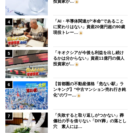
投資家が…
「AI・半導体関連が“本命”であること
4
に変わりはない」資産20億円超の90歳
現役トレー…
「キオクシアが今後も利益を出し続け
5
るかは分からない」資産11億円の個人
投資家が…
【首都圏の不動産価格「危ない駅」ラ
6
ンキング】“中古マンション売れ行き鈍
化”のワー…
「失敗すると取り返しがつかない」葬
7
儀社の手を借りない「DIY葬」の落とし
穴 素人には…