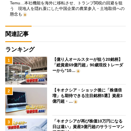
Temu…本社機能を海外に移転させ、トランプ関税の回避を狙
う 現地人を隠れ蓑にした中国企業の農業参入・土地取得への
懸念も
関連記事
ランキング
【億り人オールスターが狙う20銘柄】
1
「総資産69億円超」90歳現役トレーダ
ーから“10…
【キオクシア・ショック後に「株価倍
2
増」も期待できる注目銘柄5選】資産3
億円超・…
「キオクシアが再び株価10万円になる
3
日は遠い」資産3億円超のサラリーマン