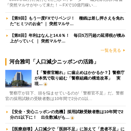
『突然マルサがやって来た！～FXで10億円稼い…
【第9回】もう一度FXでリベンジ！ 種銭は差し押さえを免れ
た”ヒミツのお金” ｜ 突然マルサ…
【第8回】年利はなんと14.6％！ 毎日5万円超の延滞税が積み
上がっていく ｜ 突然マルサ…
一覧を見る
河合雅司「人口減少ニッポンの活路」
【「警察官離れ」に歯止めはかかるか？】警察庁
が本気で取り組む「警察組織の構造改革」 実
現…
警察庁が目下、頭を悩ませているのが「警察官不足」だ。警察
官の採用試験の受験者数は10年間で2分の1以…
【安全・安心ニッポンの危機】採用試験受験者数は10年間で2
分の1以下に！ 出生数減がも…
【医療崩壊】人口減少で「医師不足」に加えて「患者不足」に