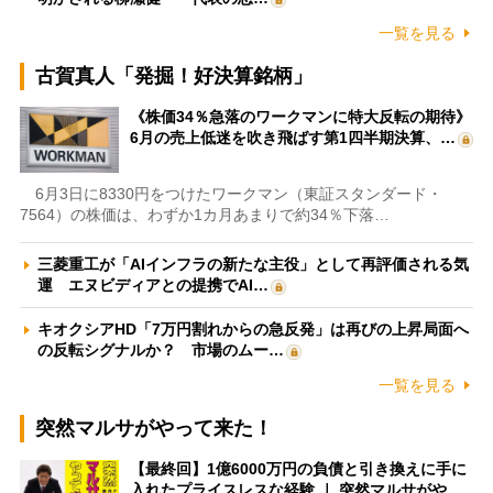
一覧を見る
古賀真人「発掘！好決算銘柄」
《株価34％急落のワークマンに特大反転の期待》
6月の売上低迷を吹き飛ばす第1四半期決算、…
6月3日に8330円をつけたワークマン（東証スタンダード・
7564）の株価は、わずか1カ月あまりで約34％下落…
三菱重工が「AIインフラの新たな主役」として再評価される気
運 エヌビディアとの提携でAI…
キオクシアHD「7万円割れからの急反発」は再びの上昇局面へ
の反転シグナルか？ 市場のムー…
一覧を見る
突然マルサがやって来た！
【最終回】1億6000万円の負債と引き換えに手に
入れたプライスレスな経験 ｜ 突然マルサがや…