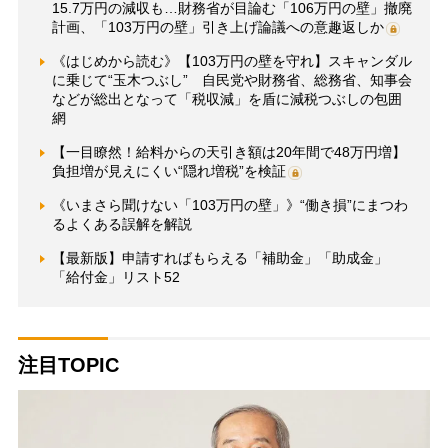
15.7万円の減収も…財務省が目論む「106万円の壁」撤廃
計画、「103万円の壁」引き上げ論議への意趣返しか
《はじめから読む》【103万円の壁を守れ】スキャンダル
に乗じて“玉木つぶし” 自民党や財務省、総務省、知事会
などが総出となって「税収減」を盾に減税つぶしの包囲
網
【一目瞭然！給料からの天引き額は20年間で48万円増】
負担増が見えにくい“隠れ増税”を検証
《いまさら聞けない「103万円の壁」》“働き損”にまつわ
るよくある誤解を解説
【最新版】申請すればもらえる「補助金」「助成金」
「給付金」リスト52
注目TOPIC