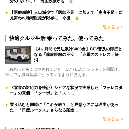
分の1以下に！ 出生数減がも…
【医療崩壊】人口減少で「医師不足」に加えて「患者不足」に
見舞われ地域医療が限界に 今後…
一覧を見る
快適クルマ生活 乗ってみた、使ってみた
【4ヶ月間で受注累計6000台】BEV普及の障壁と
なる「航続距離の不安」「充電のストレス」解
消…
あれほどもてはやされていた「EV（BEV）シフト」の潮流も、
最近では減速基調になっているように見える。…
《雪道の対応力を検証》シビアな状況で実感した「フォレスタ
ー」の真価 「ターボ」と「スト…
乗り込むと同時に「これが軽？」と戸惑うのには理由があっ
た 「日産ルークス」さらなる躍進…
一覧を見る