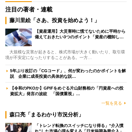
注目の著者・連載
藤川里絵「さあ、投資を始めよう！」
【資産運用】大災害時に慌てないために平時から
備えておきたい3つのポイント「資産の棚卸し…
大規模な災害が起きると、株式市場が大きく動いたり、取引環
境が不安定になったりすることがある。一方…
5年ぶり改訂の「CGコード」、何が変わったのかポイントを解
説 企業に成長投資の具体的な説…
【令和のPKOか】GPIFをめぐる片山財務相の「円資産への投
資拡大」発言の波紋 「国債重視」…
一覧を見る
森口亮「まるわかり市況分析」
「トレンド転換のスイッチになり得る」“介入慣
れ”した市場心理を変える「日米協調為替介入」