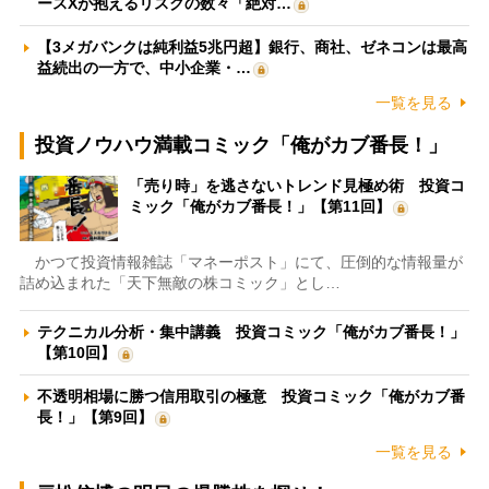
ースXが抱えるリスクの数々「絶対…
【3メガバンクは純利益5兆円超】銀行、商社、ゼネコンは最高
益続出の一方で、中小企業・…
一覧を見る
投資ノウハウ満載コミック「俺がカブ番長！」
「売り時」を逃さないトレンド見極め術 投資コ
ミック「俺がカブ番長！」【第11回】
かつて投資情報雑誌「マネーポスト」にて、圧倒的な情報量が
詰め込まれた「天下無敵の株コミック」とし…
テクニカル分析・集中講義 投資コミック「俺がカブ番長！」
【第10回】
不透明相場に勝つ信用取引の極意 投資コミック「俺がカブ番
長！」【第9回】
一覧を見る