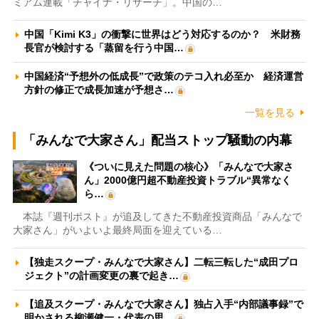
ミアム連載「チャイナ・リサーチ」。中国の…
中国「Kimi K3」の衝撃に世界はどう対応するのか？ 米財務
長官が検討する「蒸留を行う中国…
中国経済“予想外の低成長”で政策のテコ入れ必至か 経済運営
方針の修正で成長加速が予想さ…
一覧を見る
「みんなで大家さん」配当ストップ騒動の内幕
《ついに見えた問題の核心》「みんなで大家さ
ん」2000億円超不動産投資トラブル“異常なく
ら…
本誌『週刊ポスト』が追及してきた不動産投資商品「みんなで
大家さん」がいよいよ最終局面を迎えている…
【独走スクープ・みんなで大家さん】二転三転した“成田プロ
ジェクト”の計画変更の裏で起き…
【追及スクープ・みんなで大家さん】独占入手“内部議事録”で
明かされる柳瀬健一・代表の思…