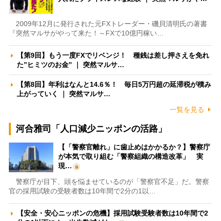
2009年12月に発行された元FXトレーダー・磯貝清明氏の著書
『突然マルサがやって来た！～FXで10億円稼い…
【第9回】もう一度FXでリベンジ！ 種銭は差し押さえを免れ
た”ヒミツのお金” ｜ 突然マルサ…
【第8回】年利はなんと14.6％！ 毎日5万円超の延滞税が積み
上がっていく ｜ 突然マルサ…
一覧を見る
河合雅司「人口減少ニッポンの活路」
【「警察官離れ」に歯止めはかかるか？】警察庁
が本気で取り組む「警察組織の構造改革」 実
現…
警察庁が目下、頭を悩ませているのが「警察官不足」だ。警察
官の採用試験の受験者数は10年間で2分の1以…
【安全・安心ニッポンの危機】採用試験受験者数は10年間で2