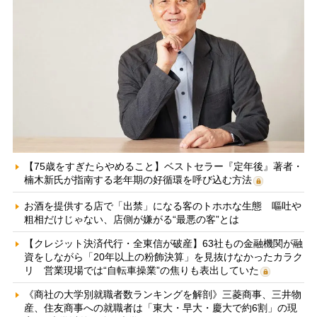
【75歳をすぎたらやめること】ベストセラー『定年後』著者・
楠木新氏が指南する老年期の好循環を呼び込む方法
お酒を提供する店で「出禁」になる客のトホホな生態 嘔吐や
粗相だけじゃない、店側が嫌がる“最悪の客”とは
【クレジット決済代行・全東信が破産】63社もの金融機関が融
資をしながら「20年以上の粉飾決算」を見抜けなかったカラク
リ 営業現場では“自転車操業”の焦りも表出していた
《商社の大学別就職者数ランキングを解剖》三菱商事、三井物
産、住友商事への就職者は「東大・早大・慶大で約6割」の現