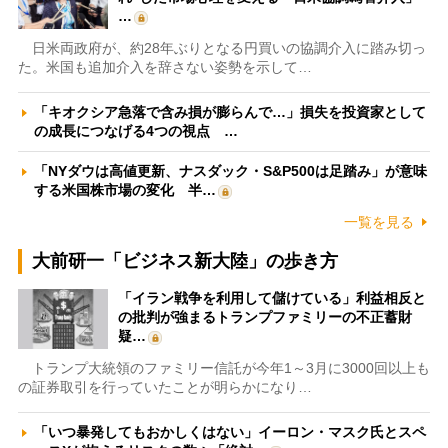
…
日米両政府が、約28年ぶりとなる円買いの協調介入に踏み切っ
た。米国も追加介入を辞さない姿勢を示して…
「キオクシア急落で含み損が膨らんで…」損失を投資家として
の成長につなげる4つの視点 …
「NYダウは高値更新、ナスダック・S&P500は足踏み」が意味
する米国株市場の変化 半…
一覧を見る
大前研一「ビジネス新大陸」の歩き方
「イラン戦争を利用して儲けている」利益相反と
の批判が強まるトランプファミリーの不正蓄財
疑…
トランプ大統領のファミリー信託が今年1～3月に3000回以上も
の証券取引を行っていたことが明らかになり…
「いつ暴発してもおかしくはない」イーロン・マスク氏とスペ