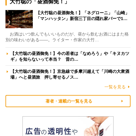
大竹聡の「昼酒御免！」
【大竹聡の昼酒御免！】「ネグローニ」「山崎」
「マンハッタン」新宿三丁目の隠れ家バーで1…
お酒はいつ飲んでもいいものだが、昼から飲むお酒にはまた格
別の味わいがある――。ライター・作家の大竹…
【大竹聡の昼酒御免！】今の若者は「なめろう」や「キヌカツ
ギ」を知らないって本当？ 昔の…
【大竹聡の昼酒御免！】京急線で多摩川越えて「川崎の大衆酒
場」へと昼酒旅 押し寄せるノス…
一覧を見る
著者・連載の一覧を見る