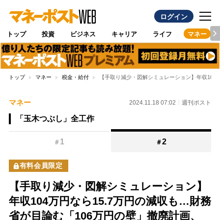
ログイン
トップ
投資
ビジネス
キャリア
ライフ
マネー
トップ
マネー
税金・給付
【手取り減少・図解シミュレーション】年収104万
マネー
2024.11.18 07:02
週刊ポスト
「玉木つぶし」全工作
1
2
＃
＃
有料会員限定
【手取り減少・図解シミュレーション】
年収104万円なら15.7万円の減収も…財務
省が目論む「106万円の壁」撤廃計画、