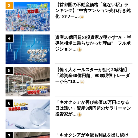
【首都圏の不動産価格「危ない駅」ラ
3
ンキング】“中古マンション売れ行き鈍
化”のワー…
資産10億円超の投資家が明かす“AI・半
4
導体相場に乗らなかった理由” フルポ
ジション…
【億り人オールスターが狙う20銘柄】
5
「総資産69億円超」90歳現役トレーダ
ーから“10…
「キオクシアが再び株価10万円になる
6
日は遠い」資産3億円超のサラリーマン
投資家が…
「キオクシアが今後も利益を出し続け
7