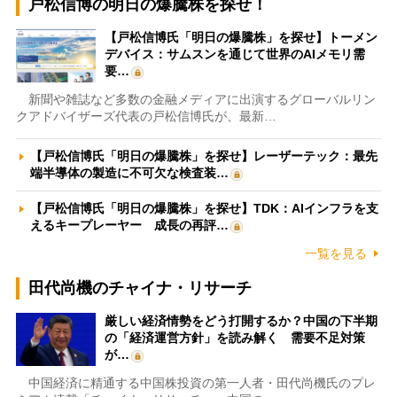
戸松信博の明日の爆騰株を探せ！
【戸松信博氏「明日の爆騰株」を探せ】トーメン
デバイス：サムスンを通じて世界のAIメモリ需
要…
新聞や雑誌など多数の金融メディアに出演するグローバルリン
クアドバイザーズ代表の戸松信博氏が、最新…
【戸松信博氏「明日の爆騰株」を探せ】レーザーテック：最先
端半導体の製造に不可欠な検査装…
【戸松信博氏「明日の爆騰株」を探せ】TDK：AIインフラを支
えるキープレーヤー 成長の再評…
一覧を見る
田代尚機のチャイナ・リサーチ
厳しい経済情勢をどう打開するか？中国の下半期
の「経済運営方針」を読み解く 需要不足対策
が…
中国経済に精通する中国株投資の第一人者・田代尚機氏のプレ