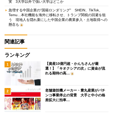
実 3大学以外で強い大学はどこか
急増する中国企業の“国籍ロンダリング” SHEIN、TikTok、
Temu…本社機能を海外に移転させ、トランプ関税の回避を狙
う 現地人を隠れ蓑にした中国企業の農業参入・土地取得への
懸念も
関連記事
ランキング
【資産10億円超・かんちさんが厳
1
選！】「キオクシアの次」に資金が流
れる期待の高…
老舗遊技機メーカー・豊丸産業がパチ
2
ンコ事業停止の背景 大手と中小の格
差拡大に拍車…