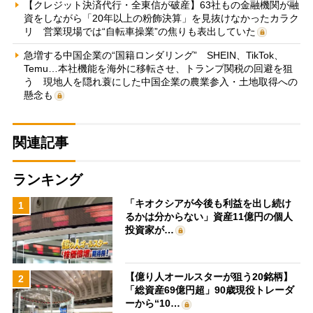
【クレジット決済代行・全東信が破産】63社もの金融機関が融
資をしながら「20年以上の粉飾決算」を見抜けなかったカラク
リ 営業現場では“自転車操業”の焦りも表出していた
急増する中国企業の“国籍ロンダリング” SHEIN、TikTok、
Temu…本社機能を海外に移転させ、トランプ関税の回避を狙
う 現地人を隠れ蓑にした中国企業の農業参入・土地取得への
懸念も
関連記事
ランキング
「キオクシアが今後も利益を出し続け
1
るかは分からない」資産11億円の個人
投資家が…
【億り人オールスターが狙う20銘柄】
2
「総資産69億円超」90歳現役トレーダ
ーから“10…