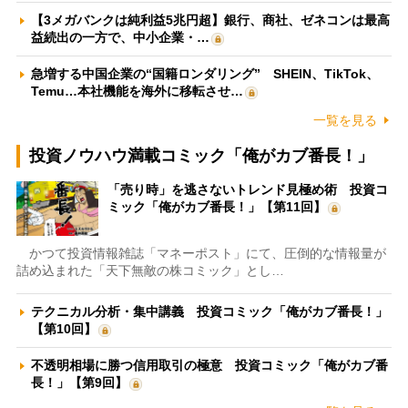
【3メガバンクは純利益5兆円超】銀行、商社、ゼネコンは最高
益続出の一方で、中小企業・…
急増する中国企業の“国籍ロンダリング” SHEIN、TikTok、
Temu…本社機能を海外に移転させ…
一覧を見る
投資ノウハウ満載コミック「俺がカブ番長！」
「売り時」を逃さないトレンド見極め術 投資コ
ミック「俺がカブ番長！」【第11回】
かつて投資情報雑誌「マネーポスト」にて、圧倒的な情報量が
詰め込まれた「天下無敵の株コミック」とし…
テクニカル分析・集中講義 投資コミック「俺がカブ番長！」
【第10回】
不透明相場に勝つ信用取引の極意 投資コミック「俺がカブ番
長！」【第9回】