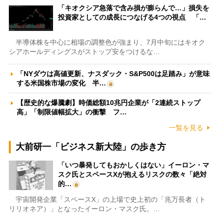
「キオクシア急落で含み損が膨らんで…」損失を
投資家としての成長につなげる4つの視点 「…
半導体株を中心に相場の調整色が強まり、7月中旬にはキオク
シアホールディングスがストップ安をつけるな…
「NYダウは高値更新、ナスダック・S&P500は足踏み」が意味
する米国株市場の変化 半…
【歴史的な爆騰劇】時価総額10兆円企業が「2連続ストップ
高」「制限値幅拡大」の衝撃 フ…
一覧を見る
大前研一「ビジネス新大陸」の歩き方
「いつ暴発してもおかしくはない」イーロン・マ
スク氏とスペースXが抱えるリスクの数々「絶対
的…
宇宙開発企業「スペースX」の上場で史上初の「兆万長者（ト
リリオネア）」となったイーロン・マスク氏。…