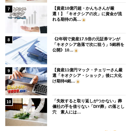
【資産10億円超・かんちさんが厳
7
選！】「キオクシアの次」に資金が流
れる期待の高…
《2年弱で資産17.5倍の元証券マンが
8
「キオクシア急落で次に狙う」5銘柄を
公開》10…
【資産11億円マック・チェリーさん厳
9
選「キオクシア・ショック」後に大化
け期待4銘…
「失敗すると取り返しがつかない」葬
10
儀社の手を借りない「DIY葬」の落とし
穴 素人には…