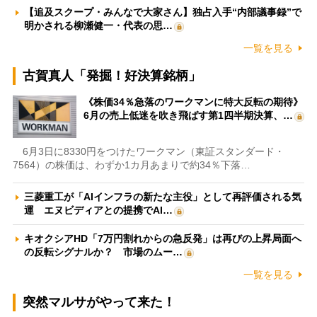
【追及スクープ・みんなで大家さん】独占入手“内部議事録”で
明かされる柳瀬健一・代表の思…
一覧を見る
古賀真人「発掘！好決算銘柄」
《株価34％急落のワークマンに特大反転の期待》
6月の売上低迷を吹き飛ばす第1四半期決算、…
6月3日に8330円をつけたワークマン（東証スタンダード・
7564）の株価は、わずか1カ月あまりで約34％下落…
三菱重工が「AIインフラの新たな主役」として再評価される気
運 エヌビディアとの提携でAI…
キオクシアHD「7万円割れからの急反発」は再びの上昇局面へ
の反転シグナルか？ 市場のムー…
一覧を見る
突然マルサがやって来た！