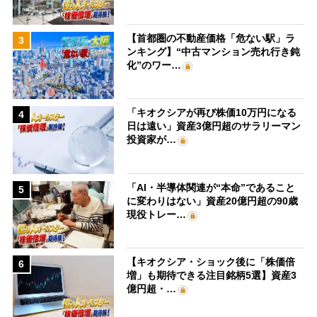
【首都圏の不動産価格「危ない駅」ラ
3
ンキング】“中古マンション売れ行き鈍
化”のワー…
「キオクシアが再び株価10万円になる
4
日は遠い」資産3億円超のサラリーマン
投資家が…
「AI・半導体関連が“本命”であること
5
に変わりはない」資産20億円超の90歳
現役トレー…
【キオクシア・ショック後に「株価倍
6
増」も期待できる注目銘柄5選】資産3
億円超・…