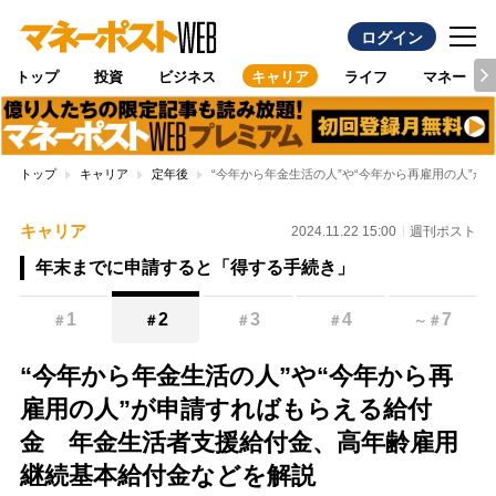
ログイン
トップ
投資
ビジネス
キャリア
ライフ
マネー
トップ
キャリア
定年後
“今年から年金生活の人”や“今年から再雇用の人”
キャリア
2024.11.22 15:00
週刊ポスト
年末までに申請すると「得する手続き」
1
2
3
4
7
＃
＃
＃
＃
～
＃
“今年から年金生活の人”や“今年から再
雇用の人”が申請すればもらえる給付
金 年金生活者支援給付金、高年齢雇用
継続基本給付金などを解説