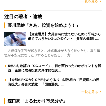
一覧を見る
注目の著者・連載
藤川里絵「さあ、投資を始めよう！」
【資産運用】大災害時に慌てないために平時から
備えておきたい3つのポイント「資産の棚卸し…
大規模な災害が起きると、株式市場が大きく動いたり、取引環
境が不安定になったりすることがある。一方…
5年ぶり改訂の「CGコード」、何が変わったのかポイントを解
説 企業に成長投資の具体的な説…
【令和のPKOか】GPIFをめぐる片山財務相の「円資産への投
資拡大」発言の波紋 「国債重視」…
一覧を見る
森口亮「まるわかり市況分析」