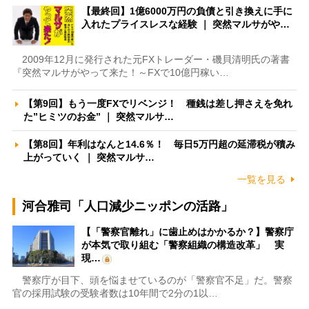
【最終回】1億6000万円の負債と引き換えに手に
入れたプライスレスな経験 ｜ 突然マルサがや…
2009年12月に発行された元FXトレーダー・磯貝清明氏の著書
『突然マルサがやって来た！～FXで10億円稼い…
【第9回】もう一度FXでリベンジ！ 種銭は差し押さえを免れ
た”ヒミツのお金” ｜ 突然マルサ…
【第8回】年利はなんと14.6％！ 毎日5万円超の延滞税が積み
上がっていく ｜ 突然マルサ…
一覧を見る
河合雅司「人口減少ニッポンの活路」
【「警察官離れ」に歯止めはかかるか？】警察庁
が本気で取り組む「警察組織の構造改革」 実
現…
警察庁が目下、頭を悩ませているのが「警察官不足」だ。警察
官の採用試験の受験者数は10年間で2分の1以…