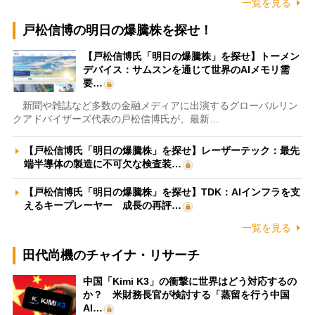
一覧を見る
戸松信博の明日の爆騰株を探せ！
【戸松信博氏「明日の爆騰株」を探せ】トーメン
デバイス：サムスンを通じて世界のAIメモリ需
要…
新聞や雑誌など多数の金融メディアに出演するグローバルリン
クアドバイザーズ代表の戸松信博氏が、最新…
【戸松信博氏「明日の爆騰株」を探せ】レーザーテック：最先
端半導体の製造に不可欠な検査装…
【戸松信博氏「明日の爆騰株」を探せ】TDK：AIインフラを支
えるキープレーヤー 成長の再評…
一覧を見る
田代尚機のチャイナ・リサーチ
中国「Kimi K3」の衝撃に世界はどう対応するの
か？ 米財務長官が検討する「蒸留を行う中国
AI…