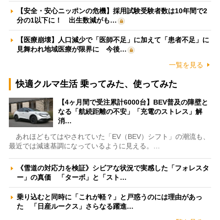
【安全・安心ニッポンの危機】採用試験受験者数は10年間で2
分の1以下に！ 出生数減がも…
【医療崩壊】人口減少で「医師不足」に加えて「患者不足」に
見舞われ地域医療が限界に 今後…
一覧を見る
快適クルマ生活 乗ってみた、使ってみた
【4ヶ月間で受注累計6000台】BEV普及の障壁と
なる「航続距離の不安」「充電のストレス」解
消…
あれほどもてはやされていた「EV（BEV）シフト」の潮流も、
最近では減速基調になっているように見える。…
《雪道の対応力を検証》シビアな状況で実感した「フォレスタ
ー」の真価 「ターボ」と「スト…
乗り込むと同時に「これが軽？」と戸惑うのには理由があっ
た 「日産ルークス」さらなる躍進…