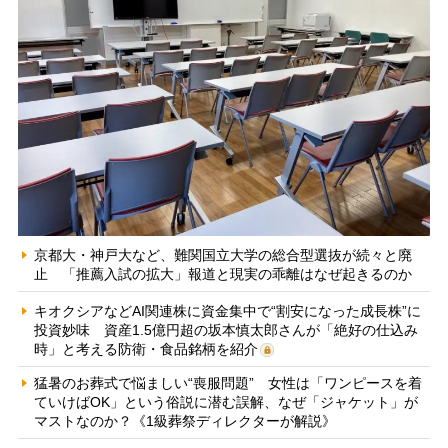
京都大・神戸大など、難関国立大学の総合型選抜が続々と廃
止 「推薦入試の拡大」報道と現実の乖離はなぜ起きるのか
キオクシアなどAI関連株に資金集中で“割安になった成長株”に
投資妙味 資産1.5億円超の坂本慎太郎さんが「絶好の仕込み
時」と考える防衛・食品銘柄を紹介
猛暑のお葬式で悩ましい“喪服問題” 女性は「ワンピースを着
ていけばOK」という俗説に潜む誤解、なぜ「ジャケット」が
マストなのか？《1級葬祭ディレクターが解説》