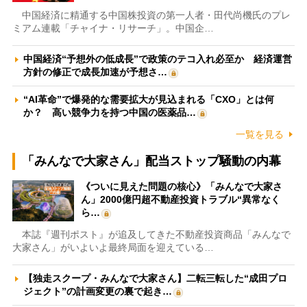
中国経済に精通する中国株投資の第一人者・田代尚機氏のプレ
ミアム連載「チャイナ・リサーチ」。中国企…
中国経済“予想外の低成長”で政策のテコ入れ必至か 経済運営
方針の修正で成長加速が予想さ…
“AI革命”で爆発的な需要拡大が見込まれる「CXO」とは何
か？ 高い競争力を持つ中国の医薬品…
一覧を見る
「みんなで大家さん」配当ストップ騒動の内幕
《ついに見えた問題の核心》「みんなで大家さ
ん」2000億円超不動産投資トラブル“異常なく
ら…
本誌『週刊ポスト』が追及してきた不動産投資商品「みんなで
大家さん」がいよいよ最終局面を迎えている…
【独走スクープ・みんなで大家さん】二転三転した“成田プロ
ジェクト”の計画変更の裏で起き…