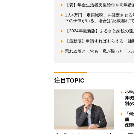
【表】年金生活者支援給付や高年齢
1人4万円「定額減税」を確定させ
下の子供がいる」場合は“記載漏れ”
【2024年最新版】ふるさと納税の
【最新版】申請すればもらえる「補
思わぬ落とし穴も 私が陥った「ふ
注目TOPIC
小学
薄状
別が
「何
価 
保障