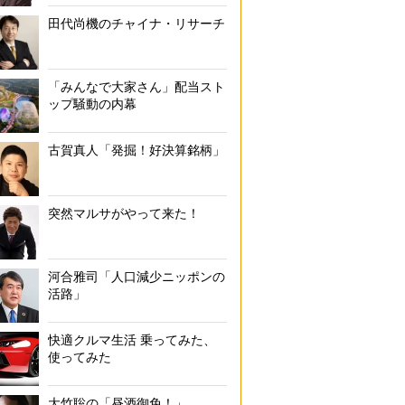
田代尚機のチャイナ・リサーチ
「みんなで大家さん」配当スト
ップ騒動の内幕
古賀真人「発掘！好決算銘柄」
突然マルサがやって来た！
河合雅司「人口減少ニッポンの
活路」
快適クルマ生活 乗ってみた、
使ってみた
大竹聡の「昼酒御免！」