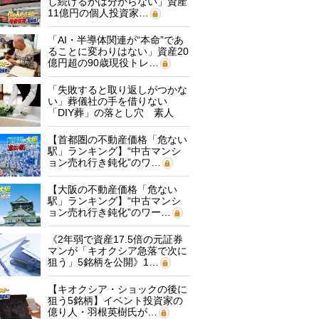
し続けるかは分からない」資産
11億円の個人投資家…
「AI・半導体関連が“本命”であ
ることに変わりはない」資産20
億円超の90歳現役トレ…
「失敗すると取り返しがつかな
い」葬儀社の手を借りない
「DIY葬」の落とし穴 素人
に…
【首都圏の不動産価格「危ない
駅」ランキング】“中古マンシ
ョン売れ行き鈍化”のワ…
【大阪の不動産価格「危ない
駅」ランキング】“中古マンシ
ョン売れ行き鈍化”のワー…
《2年弱で資産17.5倍の元証券
マンが「キオクシア急落で次に
狙う」5銘柄を公開》1…
【キオクシア・ショックの後に
狙う5銘柄】イベント投資家の
億り人・羽根英樹氏が…