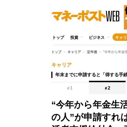
トップ
投資
ビジネス
キャリ
トップ
キャリア
定年後
キャリア
年末までに申請すると「得する手
1
2
＃
＃
“今年から年金生
の人”が申請すれ