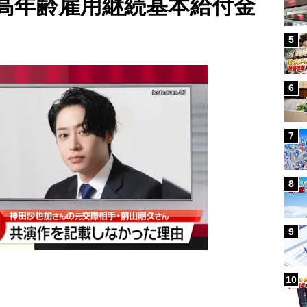
高年齢雇用継続基本給付金
5
6
7
8
9
10