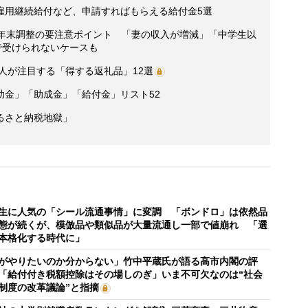
雇用継続給付など、申請すればもらえる給付金5選
る年末調整の要注意ポイント 「妻の収入が増減」「中学生以
で受けられないケースも
達人が注目する「得する返礼品」12選
助金」「助成金」「給付金」リスト52
るさと納税地獄」
生に人気の「シール流通事情」に変調 「ボンドロ」は依然品
態が続くが、模倣品や類似品が大量流通し一部で値崩れ 「選
本格化する時代に」
がやりたいのか分からない」竹中平蔵氏が語る高市内閣の評
「給付付き税額控除はその場しのぎ」いま不可欠なのは“社会
制度の改革議論”と指摘