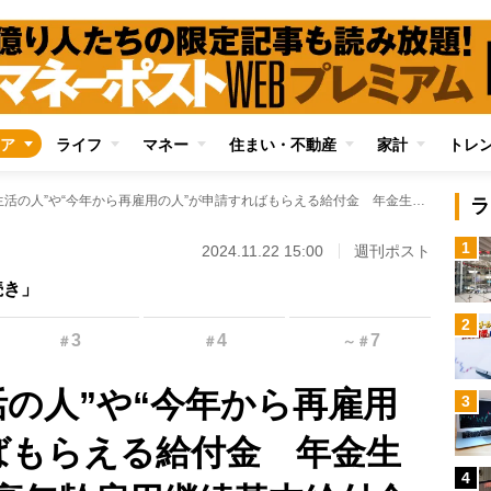
ア
ライフ
マネー
住まい・不動産
家計
トレ
“今年から年金生活の人”や“今年から再雇用の人”が申請すればもらえる給付金 年金生活者支援給付金、高年齢雇用継続基本給付金などを解説
ラ
1
2024.11.22 15:00
週刊ポスト
続き」
2
3
4
7
＃
＃
～
＃
活の人”や“今年から再雇用
3
ばもらえる給付金 年金生
4