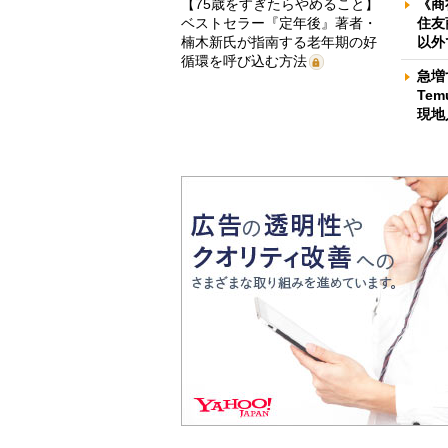
【75歳をすぎたらやめること】
《商
ベストセラー『定年後』著者・
住友
楠木新氏が指南する老年期の好
以外
循環を呼び込む方法
急増
Te
現地