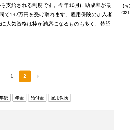
ら支給される制度です。今年10月に助成率が最
【お
202
年間で192万円を受け取れます。雇用保険の加入者
機に人気資格は枠が満席になるものも多く、希望
1
2
年後
年金
給付金
雇用保険