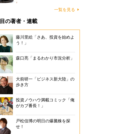
一覧を見る
目の著者・連載
藤川里絵「さあ、投資を始めよ
う！」
森口亮「まるわかり市況分析」
大前研一「ビジネス新大陸」の
歩き方
投資ノウハウ満載コミック「俺
がカブ番長！」
戸松信博の明日の爆騰株を探
せ！