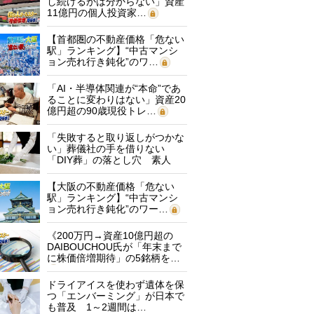
し続けるかは分からない」資産
11億円の個人投資家…
【首都圏の不動産価格「危ない
駅」ランキング】“中古マンシ
ョン売れ行き鈍化”のワ…
「AI・半導体関連が“本命”であ
ることに変わりはない」資産20
億円超の90歳現役トレ…
「失敗すると取り返しがつかな
い」葬儀社の手を借りない
「DIY葬」の落とし穴 素人
に…
【大阪の不動産価格「危ない
駅」ランキング】“中古マンシ
ョン売れ行き鈍化”のワー…
《200万円→資産10億円超の
DAIBOUCHOU氏が「年末まで
に株価倍増期待」の5銘柄を…
ドライアイスを使わず遺体を保
つ「エンバーミング」が日本で
も普及 1～2週間は…