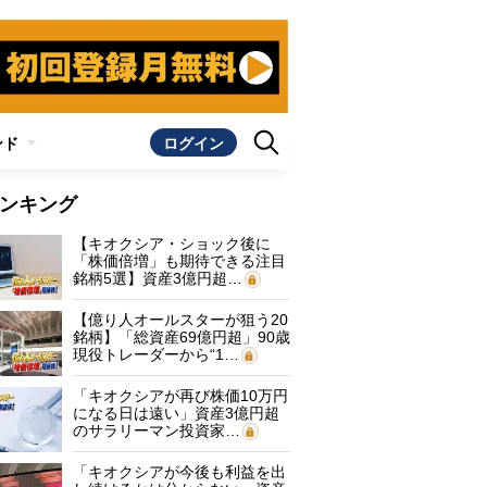
ンド
ログイン
ンキング
【キオクシア・ショック後に
「株価倍増」も期待できる注目
銘柄5選】資産3億円超…
【億り人オールスターが狙う20
銘柄】「総資産69億円超」90歳
現役トレーダーから“1…
「キオクシアが再び株価10万円
になる日は遠い」資産3億円超
のサラリーマン投資家…
「キオクシアが今後も利益を出