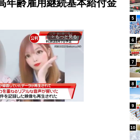
高年齢雇用継続基本給付金
5
もっと見る
arrow_forward_ios
6
7
8
9
Mute
10