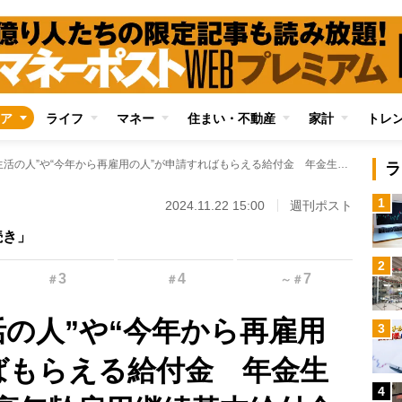
ア
ライフ
マネー
住まい・不動産
家計
トレ
“今年から年金生活の人”や“今年から再雇用の人”が申請すればもらえる給付金 年金生活者支援給付金、高年齢雇用継続基本給付金などを解説
ラ
1
2024.11.22 15:00
週刊ポスト
続き」
2
3
4
7
＃
＃
～
＃
活の人”や“今年から再雇用
3
ばもらえる給付金 年金生
4