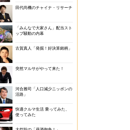
田代尚機のチャイナ・リサーチ
「みんなで大家さん」配当スト
ップ騒動の内幕
古賀真人「発掘！好決算銘柄」
突然マルサがやって来た！
河合雅司「人口減少ニッポンの
活路」
快適クルマ生活 乗ってみた、
使ってみた
大竹聡の「昼酒御免！」