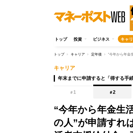
トップ
投資
ビジネス
キャリ
トップ
キャリア
定年後
キャリア
年末までに申請すると「得する手
1
2
＃
＃
“今年から年金生
の人”が申請すれ