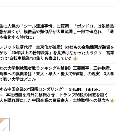
生に人気の「シール流通事情」に変調 「ボンドロ」は依然品
態が続くが、模倣品や類似品が大量流通し一部で値崩れ 「選
本格化する時代に」
レジット決済代行・全東信が破産】63社もの金融機関が融資を
がら「20年以上の粉飾決算」を見抜けなかったカラクリ 営業
では“自転車操業”の焦りも表出していた
社の大学別就職者数ランキングを解剖》三菱商事、三井物産、
商事への就職者は「東大・早大・慶大で約6割」の現実 3大学
で強い大学はどこか
する中国企業の“国籍ロンダリング” SHEIN、TikTok、
mu…本社機能を海外に移転させ、トランプ関税の回避を狙う
人を隠れ蓑にした中国企業の農業参入・土地取得への懸念も