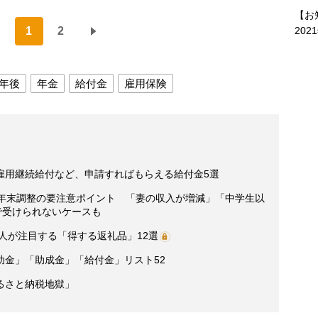
【お
202
1
2
年後
年金
給付金
雇用保険
雇用継続給付など、申請すればもらえる給付金5選
る年末調整の要注意ポイント 「妻の収入が増減」「中学生以
で受けられないケースも
達人が注目する「得する返礼品」12選
助金」「助成金」「給付金」リスト52
るさと納税地獄」