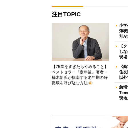
注目TOPIC
小学
薄状
別が
【ク
しな
現場
【75歳をすぎたらやめること】
《商
ベストセラー『定年後』著者・
住友
楠木新氏が指南する老年期の好
以外
循環を呼び込む方法
急増
Te
現地