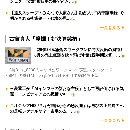
ジェクト”の計画変更の裏で起き…
【追及スクープ・みんなで大家さん】独占入手“内部議事録”で
明かされる柳瀬健一・代表の思…
一覧を見る
古賀真人「発掘！好決算銘柄」
《株価34％急落のワークマンに特大反転の期待》
6月の売上低迷を吹き飛ばす第1四半期決算、…
6月3日に8330円をつけたワークマン（東証スタンダード・
7564）の株価は、わずか1カ月あまりで約34％下落…
三菱重工が「AIインフラの新たな主役」として再評価される気
運 エヌビディアとの提携でAI…
キオクシアHD「7万円割れからの急反発」は再びの上昇局面へ
の反転シグナルか？ 市場のムー…
一覧を見る