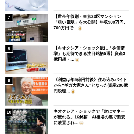
【世帯年収別・東京23区マンション
7
「狙い目駅」を大公開】年収500万円、
700万円で…
【キオクシア・ショック後に「株価倍
8
増」も期待できる注目銘柄5選】資産3
億円超・…
《利益は年5億円前後》住み込みバイト
9
から“ギガ大家さん”となった資産200億
円税理…
キオクシア・ショックで「次にマネー
10
が流れる」16銘柄 AI相場の裏で割安
に放置され…