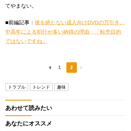
てやまない。
■前編記事：
後を絶たない成人向けDVDの万引き、
中高年による犯行が多い納得の理由 「転売目的
ではないですね」
1
2
トラブル
トレンド
趣味
あわせて読みたい
あなたにオススメ