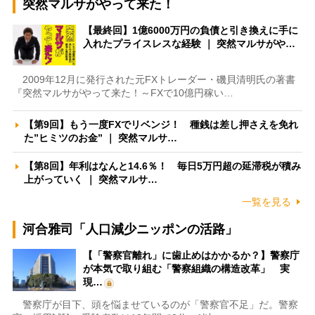
突然マルサがやって来た！
【最終回】1億6000万円の負債と引き換えに手に
入れたプライスレスな経験 ｜ 突然マルサがや…
2009年12月に発行された元FXトレーダー・磯貝清明氏の著書
『突然マルサがやって来た！～FXで10億円稼い…
【第9回】もう一度FXでリベンジ！ 種銭は差し押さえを免れ
た”ヒミツのお金” ｜ 突然マルサ…
【第8回】年利はなんと14.6％！ 毎日5万円超の延滞税が積み
上がっていく ｜ 突然マルサ…
一覧を見る
河合雅司「人口減少ニッポンの活路」
【「警察官離れ」に歯止めはかかるか？】警察庁
が本気で取り組む「警察組織の構造改革」 実
現…
警察庁が目下、頭を悩ませているのが「警察官不足」だ。警察