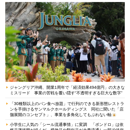
ジャングリア沖縄、開業1周年で「経済効果494億円」の大きな
ミスリード 事業の苦戦を覆い隠す“不透明すぎる巨大な数字”
「30種類以上のパン食べ放題」で行列のできる新形態レストラ
ンを手掛けるサンマルクホールディングス 同社に聞いた「店
舗展開のコンセプト」、事業を多角化してもぶれない軸
小学生に人気の「シール流通事情」に変調 「ボンドロ」は依
然品薄状態が続くが、模倣品や類似品が大量流通し一部で値崩