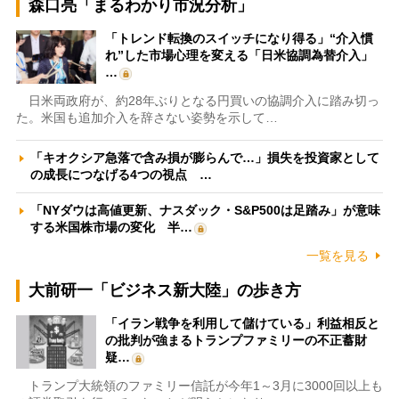
森口亮「まるわかり市況分析」
「トレンド転換のスイッチになり得る」“介入慣
れ”した市場心理を変える「日米協調為替介入」
…
日米両政府が、約28年ぶりとなる円買いの協調介入に踏み切っ
た。米国も追加介入を辞さない姿勢を示して…
「キオクシア急落で含み損が膨らんで…」損失を投資家として
の成長につなげる4つの視点 …
「NYダウは高値更新、ナスダック・S&P500は足踏み」が意味
する米国株市場の変化 半…
一覧を見る
大前研一「ビジネス新大陸」の歩き方
「イラン戦争を利用して儲けている」利益相反と
の批判が強まるトランプファミリーの不正蓄財
疑…
トランプ大統領のファミリー信託が今年1～3月に3000回以上も