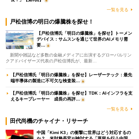
一覧を見る
戸松信博の明日の爆騰株を探せ！
【戸松信博氏「明日の爆騰株」を探せ】トーメン
デバイス：サムスンを通じて世界のAIメモリ需
要…
新聞や雑誌など多数の金融メディアに出演するグローバルリン
クアドバイザーズ代表の戸松信博氏が、最新…
【戸松信博氏「明日の爆騰株」を探せ】レーザーテック：最先
端半導体の製造に不可欠な検査装…
【戸松信博氏「明日の爆騰株」を探せ】TDK：AIインフラを支
えるキープレーヤー 成長の再評…
一覧を見る
田代尚機のチャイナ・リサーチ
中国「Kimi K3」の衝撃に世界はどう対応するの
か？ 米財務長官が検討する「蒸留を行う中国