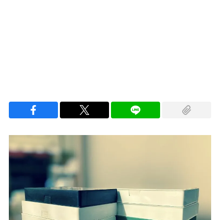
Loaded
:
100.00%
/
Unmute