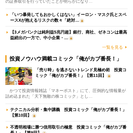
の証券取引を行っていたことが明らかになり…
「いつ暴発してもおかしくはない」イーロン・マスク氏とスペ
ースXが抱えるリスクの数々「絶対…
【3メガバンクは純利益5兆円超】銀行、商社、ゼネコンは最高
益続出の一方で、中小企業・…
一覧を見る
投資ノウハウ満載コミック「俺がカブ番長！」
「売り時」を逃さないトレンド見極め術 投資コ
ミック「俺がカブ番長！」【第11回】
かつて投資情報雑誌「マネーポスト」にて、圧倒的な情報量が
詰め込まれた「天下無敵の株コミック」とし…
テクニカル分析・集中講義 投資コミック「俺がカブ番長！」
【第10回】
不透明相場に勝つ信用取引の極意 投資コミック「俺がカブ番
長！」【第9回】