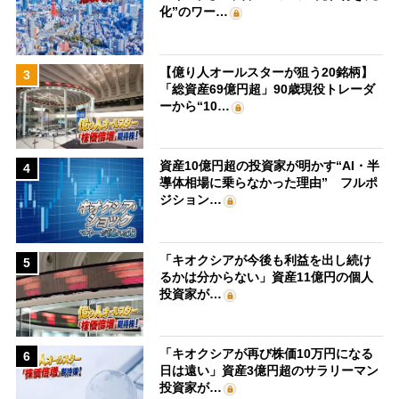
化”のワー…
【億り人オールスターが狙う20銘柄】
3
「総資産69億円超」90歳現役トレーダ
ーから“10…
資産10億円超の投資家が明かす“AI・半
4
導体相場に乗らなかった理由” フルポ
ジション…
「キオクシアが今後も利益を出し続け
5
るかは分からない」資産11億円の個人
投資家が…
「キオクシアが再び株価10万円になる
6
日は遠い」資産3億円超のサラリーマン
投資家が…