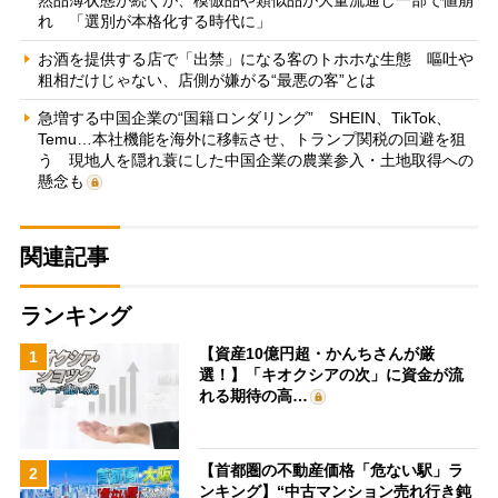
れ 「選別が本格化する時代に」
お酒を提供する店で「出禁」になる客のトホホな生態 嘔吐や
粗相だけじゃない、店側が嫌がる“最悪の客”とは
急増する中国企業の“国籍ロンダリング” SHEIN、TikTok、
Temu…本社機能を海外に移転させ、トランプ関税の回避を狙
う 現地人を隠れ蓑にした中国企業の農業参入・土地取得への
懸念も
関連記事
ランキング
【資産10億円超・かんちさんが厳
1
選！】「キオクシアの次」に資金が流
れる期待の高…
【首都圏の不動産価格「危ない駅」ラ
2
ンキング】“中古マンション売れ行き鈍