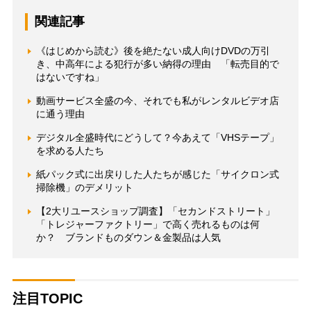
関連記事
《はじめから読む》後を絶たない成人向けDVDの万引
き、中高年による犯行が多い納得の理由 「転売目的で
はないですね」
動画サービス全盛の今、それでも私がレンタルビデオ店
に通う理由
デジタル全盛時代にどうして？今あえて「VHSテープ」
を求める人たち
紙パック式に出戻りした人たちが感じた「サイクロン式
掃除機」のデメリット
【2大リユースショップ調査】「セカンドストリート」
「トレジャーファクトリー」で高く売れるものは何
か？ ブランドものダウン＆金製品は人気
注目TOPIC