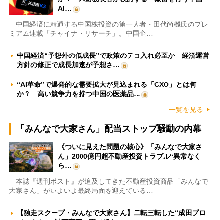
AI…
中国経済に精通する中国株投資の第一人者・田代尚機氏のプレ
ミアム連載「チャイナ・リサーチ」。中国企…
中国経済“予想外の低成長”で政策のテコ入れ必至か 経済運営
方針の修正で成長加速が予想さ…
“AI革命”で爆発的な需要拡大が見込まれる「CXO」とは何
か？ 高い競争力を持つ中国の医薬品…
一覧を見る
「みんなで大家さん」配当ストップ騒動の内幕
《ついに見えた問題の核心》「みんなで大家さ
ん」2000億円超不動産投資トラブル“異常なく
ら…
本誌『週刊ポスト』が追及してきた不動産投資商品「みんなで
大家さん」がいよいよ最終局面を迎えている…
【独走スクープ・みんなで大家さん】二転三転した“成田プロ