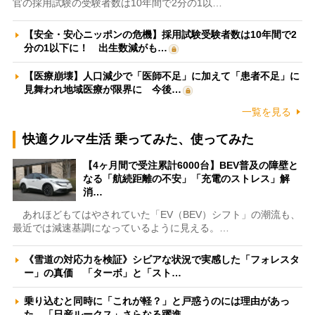
官の採用試験の受験者数は10年間で2分の1以…
【安全・安心ニッポンの危機】採用試験受験者数は10年間で2
分の1以下に！ 出生数減がも…
【医療崩壊】人口減少で「医師不足」に加えて「患者不足」に
見舞われ地域医療が限界に 今後…
一覧を見る
快適クルマ生活 乗ってみた、使ってみた
【4ヶ月間で受注累計6000台】BEV普及の障壁と
なる「航続距離の不安」「充電のストレス」解
消…
あれほどもてはやされていた「EV（BEV）シフト」の潮流も、
最近では減速基調になっているように見える。…
《雪道の対応力を検証》シビアな状況で実感した「フォレスタ
ー」の真価 「ターボ」と「スト…
乗り込むと同時に「これが軽？」と戸惑うのには理由があっ
た 「日産ルークス」さらなる躍進…