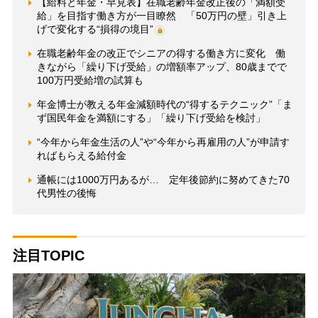
【給料と年金・早見表】在職老齢年金改正後の「満額受
給」を目指す働き方が一目瞭然 「50万円の壁」引き上
げで変化する“損得の境目”
在職老齢年金の改正でシニアの得する働き方に変化 働
きながら「繰り下げ受給」の増額率アップ、80歳までで
100万円受給増の試算も
年金博士が教える年金減額時代の“得するテクニック”「ま
ず国民年金を満額にする」「繰り下げ受給を検討」
“今年から年金生活の人”や“今年から再雇用の人”が申請す
ればもらえる給付金
通帳には1000万円あるが… 定年後節約に努めてきた70
代男性の後悔
注目TOPIC