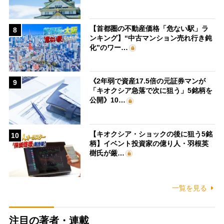
【首都圏の不動産価格「危ない駅」ラ
8
ンキング】“中古マンション売れ行き鈍
化”のワー…
《2年弱で資産17.5倍の元証券マンが
9
「キオクシア急落で次に狙う」5銘柄を
公開》10…
【キオクシア・ショックの後に狙う5銘
10
柄】イベント投資家の億り人・羽根英
樹氏が厳…
一覧を見る
注目の著者・連載