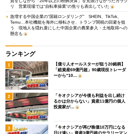
資をしながら「20年以上の粉飾決算」を見抜けなかったカラク
リ 営業現場では“自転車操業”の焦りも表出していた
急増する中国企業の“国籍ロンダリング” SHEIN、TikTok、
Temu…本社機能を海外に移転させ、トランプ関税の回避を狙
う 現地人を隠れ蓑にした中国企業の農業参入・土地取得への
懸念も
ランキング
【億り人オールスターが狙う20銘柄】
1
「総資産69億円超」90歳現役トレーダ
ーから“10…
「キオクシアが今後も利益を出し続け
2
るかは分からない」資産11億円の個人
投資家が…
「キオクシアが再び株価10万円になる
3
日は遠い」資産3億円超のサラリーマン