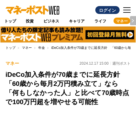
ログイン
トップ
投資
ビジネス
キャリア
ライフ
マネー
トップ
マネー
年金
iDeCo加入条件が70歳までに延長方針 「60歳から
マネー
2024.12.17 15:00
週刊ポスト
iDeCo加入条件が70歳までに延長方針
「60歳から毎月2万円積み立て」なら
「何もしなかった人」と比べて70歳時点
で100万円超を増やせる可能性
Loaded
:
100.00%
/
Unmute