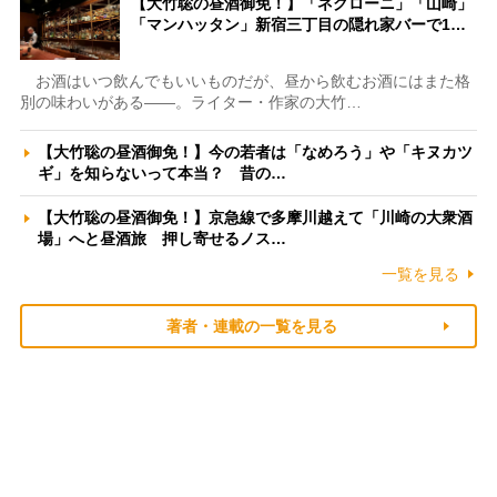
【大竹聡の昼酒御免！】「ネグローニ」「山崎」
「マンハッタン」新宿三丁目の隠れ家バーで1…
お酒はいつ飲んでもいいものだが、昼から飲むお酒にはまた格
別の味わいがある――。ライター・作家の大竹…
【大竹聡の昼酒御免！】今の若者は「なめろう」や「キヌカツ
ギ」を知らないって本当？ 昔の…
【大竹聡の昼酒御免！】京急線で多摩川越えて「川崎の大衆酒
場」へと昼酒旅 押し寄せるノス…
一覧を見る
著者・連載の一覧を見る