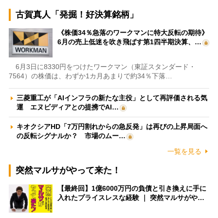
古賀真人「発掘！好決算銘柄」
《株価34％急落のワークマンに特大反転の期待》
6月の売上低迷を吹き飛ばす第1四半期決算、…
6月3日に8330円をつけたワークマン（東証スタンダード・
7564）の株価は、わずか1カ月あまりで約34％下落…
三菱重工が「AIインフラの新たな主役」として再評価される気
運 エヌビディアとの提携でAI…
キオクシアHD「7万円割れからの急反発」は再びの上昇局面へ
の反転シグナルか？ 市場のムー…
一覧を見る
突然マルサがやって来た！
【最終回】1億6000万円の負債と引き換えに手に
入れたプライスレスな経験 ｜ 突然マルサがや…