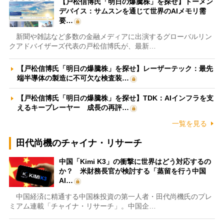
【戸松信博氏「明日の爆騰株」を探せ】トーメン
デバイス：サムスンを通じて世界のAIメモリ需
要…
新聞や雑誌など多数の金融メディアに出演するグローバルリン
クアドバイザーズ代表の戸松信博氏が、最新…
【戸松信博氏「明日の爆騰株」を探せ】レーザーテック：最先
端半導体の製造に不可欠な検査装…
【戸松信博氏「明日の爆騰株」を探せ】TDK：AIインフラを支
えるキープレーヤー 成長の再評…
一覧を見る
田代尚機のチャイナ・リサーチ
中国「Kimi K3」の衝撃に世界はどう対応するの
か？ 米財務長官が検討する「蒸留を行う中国
AI…
中国経済に精通する中国株投資の第一人者・田代尚機氏のプレ
ミアム連載「チャイナ・リサーチ」。中国企…