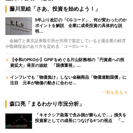
藤川里絵「さあ、投資を始めよう！」
5年ぶり改訂の「CGコード」、何が変わったのか
ポイントを解説 企業に成長投資の具体的な説
明…
金融庁と東京証券取引所が共同で策定している上場企業の経営
や取締役会のあり方を定める「コーポレート…
【令和のPKOか】GPIFをめぐる片山財務相の「円資産への投
資拡大」発言の波紋 「国債重視」…
インフレでも「物価負け」しない金融商品「物価連動国債」に
注目 元本が物価の動きに合わせ…
一覧を見る
森口亮「まるわかり市況分析」
「キオクシア急落で含み損が膨らんで…」損失を
投資家としての成長につなげる4つの視点 「…