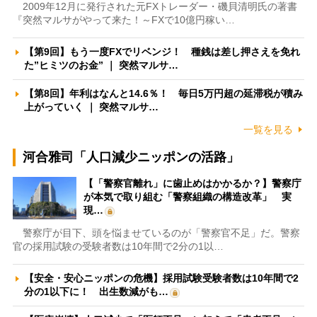
2009年12月に発行された元FXトレーダー・磯貝清明氏の著書
『突然マルサがやって来た！～FXで10億円稼い…
【第9回】もう一度FXでリベンジ！ 種銭は差し押さえを免れ
た”ヒミツのお金” ｜ 突然マルサ…
【第8回】年利はなんと14.6％！ 毎日5万円超の延滞税が積み
上がっていく ｜ 突然マルサ…
一覧を見る
河合雅司「人口減少ニッポンの活路」
【「警察官離れ」に歯止めはかかるか？】警察庁
が本気で取り組む「警察組織の構造改革」 実
現…
警察庁が目下、頭を悩ませているのが「警察官不足」だ。警察
官の採用試験の受験者数は10年間で2分の1以…
【安全・安心ニッポンの危機】採用試験受験者数は10年間で2
分の1以下に！ 出生数減がも…