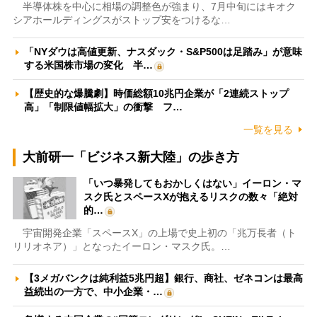
半導体株を中心に相場の調整色が強まり、7月中旬にはキオク
シアホールディングスがストップ安をつけるな…
「NYダウは高値更新、ナスダック・S&P500は足踏み」が意味
する米国株市場の変化 半…
【歴史的な爆騰劇】時価総額10兆円企業が「2連続ストップ
高」「制限値幅拡大」の衝撃 フ…
一覧を見る
大前研一「ビジネス新大陸」の歩き方
「いつ暴発してもおかしくはない」イーロン・マ
スク氏とスペースXが抱えるリスクの数々「絶対
的…
宇宙開発企業「スペースX」の上場で史上初の「兆万長者（ト
リリオネア）」となったイーロン・マスク氏。…
【3メガバンクは純利益5兆円超】銀行、商社、ゼネコンは最高
益続出の一方で、中小企業・…