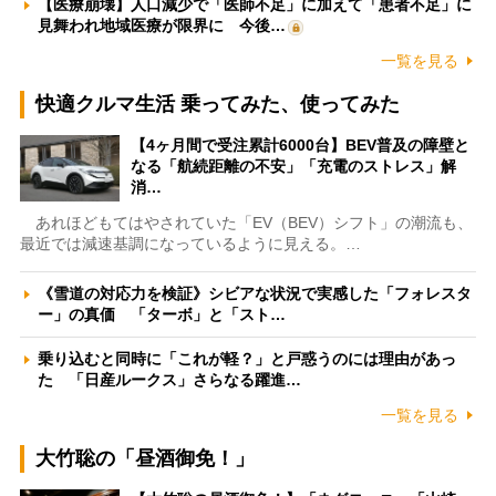
【医療崩壊】人口減少で「医師不足」に加えて「患者不足」に
見舞われ地域医療が限界に 今後…
一覧を見る
快適クルマ生活 乗ってみた、使ってみた
【4ヶ月間で受注累計6000台】BEV普及の障壁と
なる「航続距離の不安」「充電のストレス」解
消…
あれほどもてはやされていた「EV（BEV）シフト」の潮流も、
最近では減速基調になっているように見える。…
《雪道の対応力を検証》シビアな状況で実感した「フォレスタ
ー」の真価 「ターボ」と「スト…
乗り込むと同時に「これが軽？」と戸惑うのには理由があっ
た 「日産ルークス」さらなる躍進…
一覧を見る
大竹聡の「昼酒御免！」