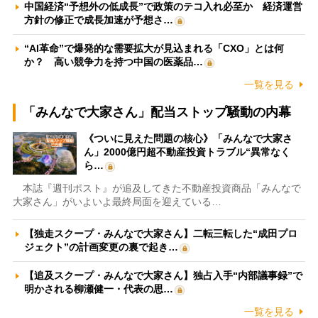
中国経済“予想外の低成長”で政策のテコ入れ必至か 経済運営
方針の修正で成長加速が予想さ…
“AI革命”で爆発的な需要拡大が見込まれる「CXO」とは何
か？ 高い競争力を持つ中国の医薬品…
一覧を見る
「みんなで大家さん」配当ストップ騒動の内幕
《ついに見えた問題の核心》「みんなで大家さ
ん」2000億円超不動産投資トラブル“異常なく
ら…
本誌『週刊ポスト』が追及してきた不動産投資商品「みんなで
大家さん」がいよいよ最終局面を迎えている…
【独走スクープ・みんなで大家さん】二転三転した“成田プロ
ジェクト”の計画変更の裏で起き…
【追及スクープ・みんなで大家さん】独占入手“内部議事録”で
明かされる柳瀬健一・代表の思…
一覧を見る