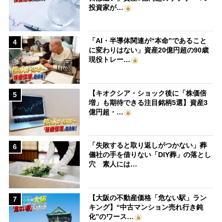
投資家が…
「AI・半導体関連が“本命”であること
4
に変わりはない」資産20億円超の90歳
現役トレー…
【キオクシア・ショック後に「株価倍
5
増」も期待できる注目銘柄5選】資産3
億円超・…
「失敗すると取り返しがつかない」葬
6
儀社の手を借りない「DIY葬」の落とし
穴 素人には…
【大阪の不動産価格「危ない駅」ラン
7
キング】“中古マンション売れ行き鈍
化”のワース…