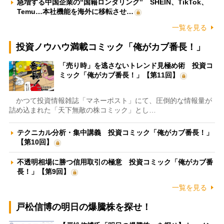
急増する中国企業の“国籍ロンダリング” SHEIN、TikTok、
Temu…本社機能を海外に移転させ…
一覧を見る
投資ノウハウ満載コミック「俺がカブ番長！」
「売り時」を逃さないトレンド見極め術 投資コ
ミック「俺がカブ番長！」【第11回】
かつて投資情報雑誌「マネーポスト」にて、圧倒的な情報量が
詰め込まれた「天下無敵の株コミック」とし…
テクニカル分析・集中講義 投資コミック「俺がカブ番長！」
【第10回】
不透明相場に勝つ信用取引の極意 投資コミック「俺がカブ番
長！」【第9回】
一覧を見る
戸松信博の明日の爆騰株を探せ！