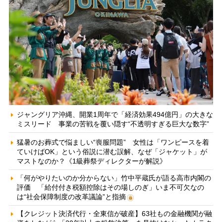
ジャングリア沖縄、開業1周年で「経済効果494億円」の大きな
ミスリード 事業の苦戦を覆い隠す“不透明すぎる巨大な数字”
猛暑のお葬式で悩ましい“喪服問題” 女性は「ワンピースを着
ていけばOK」という俗説に潜む誤解、なぜ「ジャケット」が
マストなのか？《1級葬祭ディレクターが解説》
「何がやりたいのか分からない」竹中平蔵氏が語る高市内閣の
評価 「給付付き税額控除はその場しのぎ」いま不可欠なの
は“社会保障制度の改革議論”と指摘
【クレジット決済代行・全東信が破産】63社もの金融機関が融