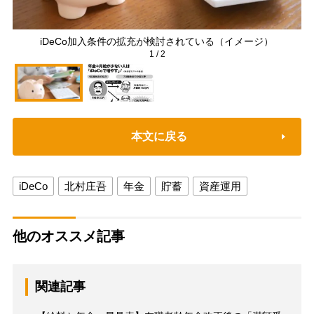
iDeCo加入条件の拡充が検討されている（イメージ）
1
/
2
本文に戻る
iDeCo
北村庄吾
年金
貯蓄
資産運用
他のオススメ記事
関連記事