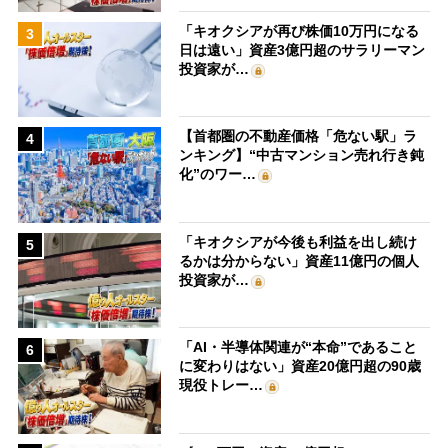
「キオクシアが再び株価10万円になる
3
日は遠い」資産3億円超のサラリーマン
投資家が…
【首都圏の不動産価格「危ない駅」ラ
4
ンキング】“中古マンション売れ行き鈍
化”のワー…
「キオクシアが今後も利益を出し続け
5
るかは分からない」資産11億円の個人
投資家が…
「AI・半導体関連が“本命”であること
6
に変わりはない」資産20億円超の90歳
現役トレー…