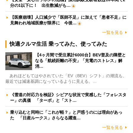
分の1以下に！ 出生数減がも…
【医療崩壊】人口減少で「医師不足」に加えて「患者不足」に
見舞われ地域医療が限界に 今後…
一覧を見る
快適クルマ生活 乗ってみた、使ってみた
【4ヶ月間で受注累計6000台】BEV普及の障壁と
なる「航続距離の不安」「充電のストレス」解
消…
あれほどもてはやされていた「EV（BEV）シフト」の潮流も、
最近では減速基調になっているように見える。…
《雪道の対応力を検証》シビアな状況で実感した「フォレスタ
ー」の真価 「ターボ」と「スト…
乗り込むと同時に「これが軽？」と戸惑うのには理由があっ
た 「日産ルークス」さらなる躍進…
一覧を見る