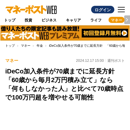
ログイン
トップ
投資
ビジネス
キャリア
ライフ
マネー
トップ
マネー
年金
iDeCo加入条件が70歳までに延長方針 「60歳から
マネー
2024.12.17 15:00
週刊ポスト
iDeCo加入条件が70歳までに延長方針
「60歳から毎月2万円積み立て」なら
「何もしなかった人」と比べて70歳時点
で100万円超を増やせる可能性
Loaded
:
100.00%
/
Unmute