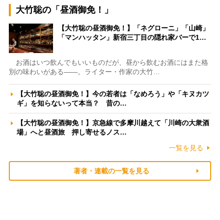
大竹聡の「昼酒御免！」
【大竹聡の昼酒御免！】「ネグローニ」「山崎」
「マンハッタン」新宿三丁目の隠れ家バーで1…
お酒はいつ飲んでもいいものだが、昼から飲むお酒にはまた格
別の味わいがある――。ライター・作家の大竹…
【大竹聡の昼酒御免！】今の若者は「なめろう」や「キヌカツ
ギ」を知らないって本当？ 昔の…
【大竹聡の昼酒御免！】京急線で多摩川越えて「川崎の大衆酒
場」へと昼酒旅 押し寄せるノス…
一覧を見る
著者・連載の一覧を見る