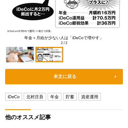
年金＋月給が少ない人は「iDeCoで増やす」
2
/
2
本文に戻る
iDeCo
北村庄吾
年金
貯蓄
資産運用
他のオススメ記事