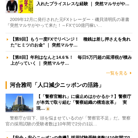
入れたプライスレスな経験 ｜ 突然マルサがや…
2009年12月に発行された元FXトレーダー・磯貝清明氏の著書
『突然マルサがやって来た！～FXで10億円稼い…
【第9回】もう一度FXでリベンジ！ 種銭は差し押さえを免れ
た”ヒミツのお金” ｜ 突然マルサ…
【第8回】年利はなんと14.6％！ 毎日5万円超の延滞税が積み
上がっていく ｜ 突然マルサ…
一覧を見る
河合雅司「人口減少ニッポンの活路」
【「警察官離れ」に歯止めはかかるか？】警察庁
が本気で取り組む「警察組織の構造改革」 実
現…
警察庁が目下、頭を悩ませているのが「警察官不足」だ。警察
官の採用試験の受験者数は10年間で2分の1以…
【安全・安心ニッポンの危機】採用試験受験者数は10年間で2