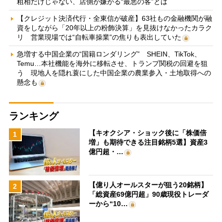
粗相だけじゃない、店側が嫌がる“最悪の客”とは
【クレジット決済代行・全東信が破産】63社もの金融機関が融
資をしながら「20年以上の粉飾決算」を見抜けなかったカラク
リ 営業現場では“自転車操業”の焦りも表出していた
急増する中国企業の“国籍ロンダリング” SHEIN、TikTok、
Temu…本社機能を海外に移転させ、トランプ関税の回避を狙
う 現地人を隠れ蓑にした中国企業の農業参入・土地取得への
懸念も
ランキング
【キオクシア・ショック後に「株価倍
1
増」も期待できる注目銘柄5選】資産3
億円超・…
【億り人オールスターが狙う20銘柄】
2
「総資産69億円超」90歳現役トレーダ
ーから“10…