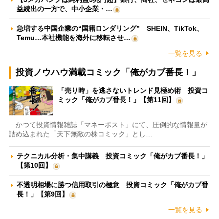
益続出の一方で、中小企業・…
急増する中国企業の“国籍ロンダリング” SHEIN、TikTok、
Temu…本社機能を海外に移転させ…
一覧を見る
投資ノウハウ満載コミック「俺がカブ番長！」
「売り時」を逃さないトレンド見極め術 投資コ
ミック「俺がカブ番長！」【第11回】
かつて投資情報雑誌「マネーポスト」にて、圧倒的な情報量が
詰め込まれた「天下無敵の株コミック」とし…
テクニカル分析・集中講義 投資コミック「俺がカブ番長！」
【第10回】
不透明相場に勝つ信用取引の極意 投資コミック「俺がカブ番
長！」【第9回】
一覧を見る