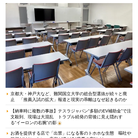
京都大・神戸大など、難関国立大学の総合型選抜が続々と廃
止 「推薦入試の拡大」報道と現実の乖離はなぜ起きるのか
【納車時に複数の事故】テスラジャパン“多額のEV補助金”で注
文殺到、現場は大混乱 トラブル続発の背後に見え隠れす
る“イーロンの右腕”の影
お酒を提供する店で「出禁」になる客のトホホな生態 嘔吐や