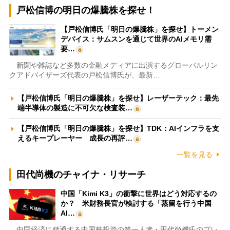
戸松信博の明日の爆騰株を探せ！
【戸松信博氏「明日の爆騰株」を探せ】トーメン
デバイス：サムスンを通じて世界のAIメモリ需
要…
新聞や雑誌など多数の金融メディアに出演するグローバルリン
クアドバイザーズ代表の戸松信博氏が、最新…
【戸松信博氏「明日の爆騰株」を探せ】レーザーテック：最先
端半導体の製造に不可欠な検査装…
【戸松信博氏「明日の爆騰株」を探せ】TDK：AIインフラを支
えるキープレーヤー 成長の再評…
一覧を見る
田代尚機のチャイナ・リサーチ
中国「Kimi K3」の衝撃に世界はどう対応するの
か？ 米財務長官が検討する「蒸留を行う中国
AI…
中国経済に精通する中国株投資の第一人者・田代尚機氏のプレ