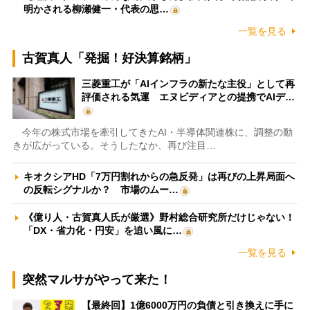
明かされる柳瀬健一・代表の思…
一覧を見る
古賀真人「発掘！好決算銘柄」
三菱重工が「AIインフラの新たな主役」として再
評価される気運 エヌビディアとの提携でAIデ…
今年の株式市場を牽引してきたAI・半導体関連株に、調整の動
きが広がっている。そうしたなか、再び注目…
キオクシアHD「7万円割れからの急反発」は再びの上昇局面へ
の反転シグナルか？ 市場のムー…
《億り人・古賀真人氏が厳選》野村総合研究所だけじゃない！
「DX・省力化・円安」を追い風に…
一覧を見る
突然マルサがやって来た！
【最終回】1億6000万円の負債と引き換えに手に