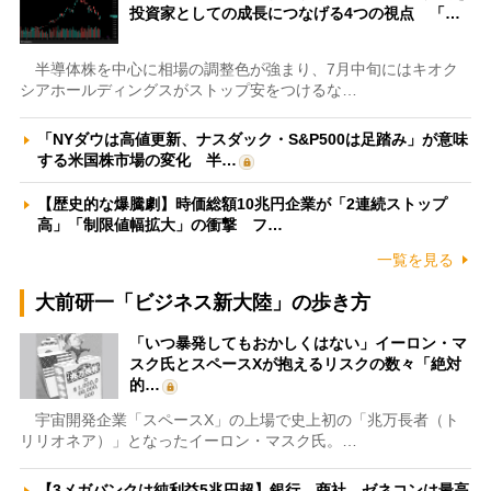
投資家としての成長につなげる4つの視点 「…
半導体株を中心に相場の調整色が強まり、7月中旬にはキオク
シアホールディングスがストップ安をつけるな…
「NYダウは高値更新、ナスダック・S&P500は足踏み」が意味
する米国株市場の変化 半…
【歴史的な爆騰劇】時価総額10兆円企業が「2連続ストップ
高」「制限値幅拡大」の衝撃 フ…
一覧を見る
大前研一「ビジネス新大陸」の歩き方
「いつ暴発してもおかしくはない」イーロン・マ
スク氏とスペースXが抱えるリスクの数々「絶対
的…
宇宙開発企業「スペースX」の上場で史上初の「兆万長者（ト
リリオネア）」となったイーロン・マスク氏。…
【3メガバンクは純利益5兆円超】銀行、商社、ゼネコンは最高