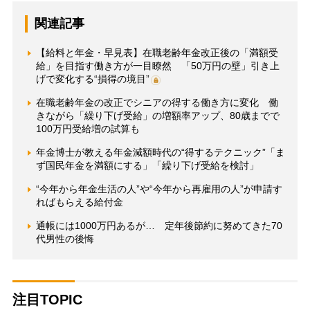
関連記事
【給料と年金・早見表】在職老齢年金改正後の「満額受
給」を目指す働き方が一目瞭然 「50万円の壁」引き上
げで変化する“損得の境目”
在職老齢年金の改正でシニアの得する働き方に変化 働
きながら「繰り下げ受給」の増額率アップ、80歳までで
100万円受給増の試算も
年金博士が教える年金減額時代の“得するテクニック”「ま
ず国民年金を満額にする」「繰り下げ受給を検討」
“今年から年金生活の人”や“今年から再雇用の人”が申請す
ればもらえる給付金
通帳には1000万円あるが… 定年後節約に努めてきた70
代男性の後悔
注目TOPIC