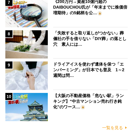
《200万円→資産10億円超の
7
DAIBOUCHOU氏が「年末までに株価倍
増期待」の5銘柄を公…
「失敗すると取り返しがつかない」葬
8
儀社の手を借りない「DIY葬」の落とし
穴 素人には…
ドライアイスを使わず遺体を保つ「エ
9
ンバーミング」が日本でも普及 1～2
週間は問…
【大阪の不動産価格「危ない駅」ラン
10
キング】“中古マンション売れ行き鈍
化”のワース…
一覧を見る