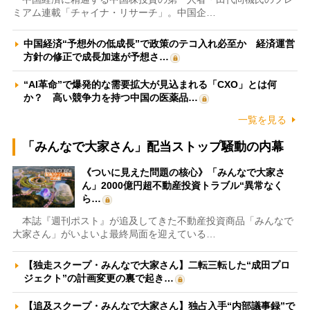
ミアム連載「チャイナ・リサーチ」。中国企…
中国経済“予想外の低成長”で政策のテコ入れ必至か 経済運営
方針の修正で成長加速が予想さ…
“AI革命”で爆発的な需要拡大が見込まれる「CXO」とは何
か？ 高い競争力を持つ中国の医薬品…
一覧を見る
「みんなで大家さん」配当ストップ騒動の内幕
《ついに見えた問題の核心》「みんなで大家さ
ん」2000億円超不動産投資トラブル“異常なく
ら…
本誌『週刊ポスト』が追及してきた不動産投資商品「みんなで
大家さん」がいよいよ最終局面を迎えている…
【独走スクープ・みんなで大家さん】二転三転した“成田プロ
ジェクト”の計画変更の裏で起き…
【追及スクープ・みんなで大家さん】独占入手“内部議事録”で