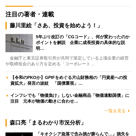
注目の著者・連載
藤川里絵「さあ、投資を始めよう！」
5年ぶり改訂の「CGコード」、何が変わったのか
ポイントを解説 企業に成長投資の具体的な説
明…
金融庁と東京証券取引所が共同で策定している上場企業の経営
や取締役会のあり方を定める「コーポレート…
【令和のPKOか】GPIFをめぐる片山財務相の「円資産への投
資拡大」発言の波紋 「国債重視」…
インフレでも「物価負け」しない金融商品「物価連動国債」に
注目 元本が物価の動きに合わせ…
一覧を見る
森口亮「まるわかり市況分析」
「キオクシア急落で含み損が膨らんで…」損失を