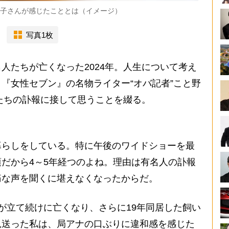
広子さんが感じたこととは（イメージ）
写真1枚
たちが亡くなった2024年。人生について考え
『女性セブン』の名物ライター“オバ記者”こと野
人たちの訃報に接して思うことを綴る。
らしをしている。特に午後のワイドショーを最
だから4～5年経つのよね。理由は有名人の訃報
痛な声を聞くに堪えなくなったからだ。
が立て続けに亡くなり、さらに19年同居した飼い
見送った私は、局アナの口ぶりに違和感を感じた