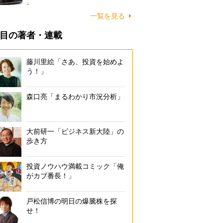
一覧を見る
目の著者・連載
藤川里絵「さあ、投資を始めよ
う！」
森口亮「まるわかり市況分析」
大前研一「ビジネス新大陸」の
歩き方
投資ノウハウ満載コミック「俺
がカブ番長！」
戸松信博の明日の爆騰株を探
せ！