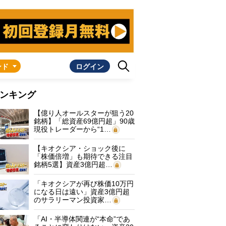
ンド
ログイン
ンキング
【億り人オールスターが狙う20
銘柄】「総資産69億円超」90歳
現役トレーダーから“1…
【キオクシア・ショック後に
「株価倍増」も期待できる注目
銘柄5選】資産3億円超…
「キオクシアが再び株価10万円
になる日は遠い」資産3億円超
のサラリーマン投資家…
「AI・半導体関連が“本命”であ