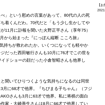
【お
202
べ」という慰めの言葉があって、80代の人の死
ち着くんだわ。70代だと「もう少し生かしてや
が11月に訃報を聞いた火野正平さん（享年75）
4月から始まった『にっぽん縦断 こころ旅』
人の気持ちが救われたか。いくつになっても軽やか
ジだった西田敏行さんも10月に76才でこの世を
ワイドショーの顔だった小倉智昭さんも他界し
と聞いてひりつくような気持ちになるのは同世
3月に68才で他界。『ちびまる子ちゃん』（フジ
AKOさんも3月に63才で他界。私に将棋の面白
作家・大崎善生さんは8月に66才で他界してい