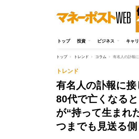
トップ
投資
ビジネス
キャリ
トップ
トレンド
コラム
トレンド
有名人の訃報に
80代で亡くなる
が“持って生まれ
つまでも見送る側