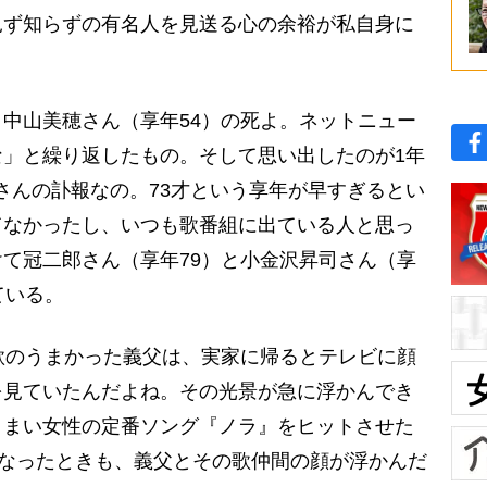
見ず知らずの有名人を見送る心の余裕が私自身に
中山美穂さん（享年54）の死よ。ネットニュー
」と繰り返したもの。そして思い出したのが1年
亜紀さんの訃報なの。73才という享年が早すぎるとい
てなかったし、いつも歌番組に出ている人と思っ
て冠二郎さん（享年79）と小金沢昇司さん（享
ている。
歌のうまかった義父は、実家に帰るとテレビに顔
を見ていたんだよね。その光景が急に浮かんでき
うまい女性の定番ソング『ノラ』をヒットさせた
くなったときも、義父とその歌仲間の顔が浮かんだ