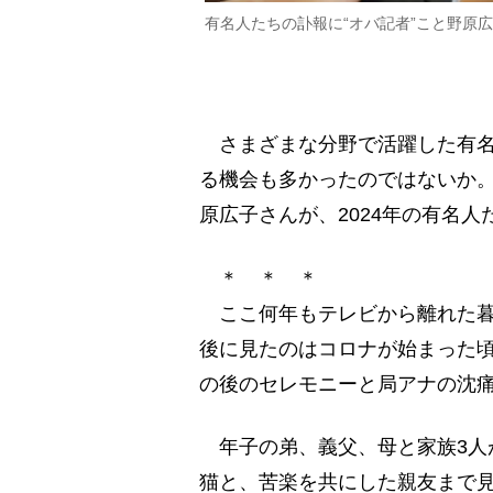
有名人たちの訃報に“オバ記者”こと野原
さまざまな分野で活躍した有名人
る機会も多かったのではないか。
原広子さんが、2024年の有名
＊ ＊ ＊
ここ何年もテレビから離れた暮
後に見たのはコロナが始まった頃
の後のセレモニーと局アナの沈
年子の弟、義父、母と家族3人
猫と、苦楽を共にした親友まで