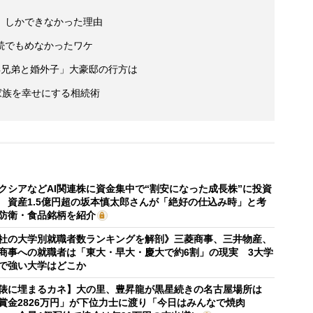
」しかできなかった理由
続でもめなかったワケ
4兄弟と婚外子」大豪邸の行方は
家族を幸せにする相続術
クシアなどAI関連株に資金集中で“割安になった成長株”に投資
 資産1.5億円超の坂本慎太郎さんが「絶好の仕込み時」と考
防衛・食品銘柄を紹介
社の大学別就職者数ランキングを解剖》三菱商事、三井物産、
商事への就職者は「東大・早大・慶大で約6割」の現実 3大学
で強い大学はどこか
俵に埋まるカネ】大の里、豊昇龍が黒星続きの名古屋場所は
賞金2826万円」が下位力士に渡り「今日はみんなで焼肉