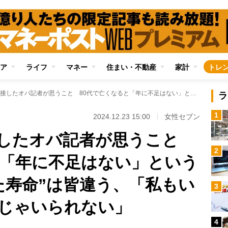
ア
ライフ
マネー
住まい・不動産
家計
トレ
有名人の訃報に接したオバ記者が思うこと 80代で亡くなると「年に不足はない」というが“持って生まれた寿命”は皆違う、「私もいつまでも見送る側じゃいられない」
ラ
1
2024.12.23 15:00
女性セブン
接したオバ記者が思うこと
2
と「年に不足はない」という
た寿命”は皆違う、「私もい
3
じゃいられない」
4