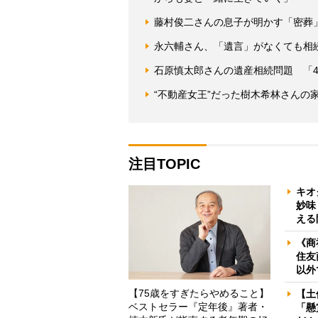
藤村俊二さんの息子が明かす「密葬
永六輔さん、「遺言」がなくても相
石原慎太郎さんの遺産相続問題 「
“不動産女王”だった樹木希林さんの
注目TOPIC
キオ
妙味
える
《商
住友
以外
【75歳をすぎたらやめること】
【土
ベストセラー『定年後』著者・
「懸