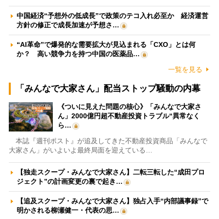
中国経済“予想外の低成長”で政策のテコ入れ必至か 経済運営
方針の修正で成長加速が予想さ…
“AI革命”で爆発的な需要拡大が見込まれる「CXO」とは何
か？ 高い競争力を持つ中国の医薬品…
一覧を見る
「みんなで大家さん」配当ストップ騒動の内幕
《ついに見えた問題の核心》「みんなで大家さ
ん」2000億円超不動産投資トラブル“異常なく
ら…
本誌『週刊ポスト』が追及してきた不動産投資商品「みんなで
大家さん」がいよいよ最終局面を迎えている…
【独走スクープ・みんなで大家さん】二転三転した“成田プロ
ジェクト”の計画変更の裏で起き…
【追及スクープ・みんなで大家さん】独占入手“内部議事録”で
明かされる柳瀬健一・代表の思…