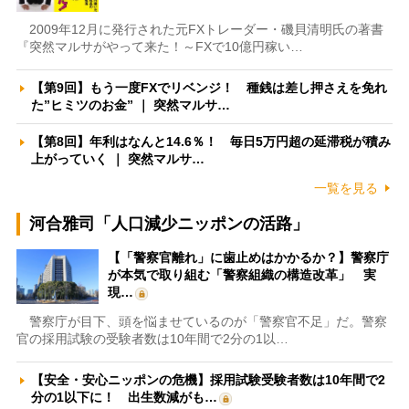
2009年12月に発行された元FXトレーダー・磯貝清明氏の著書
『突然マルサがやって来た！～FXで10億円稼い…
【第9回】もう一度FXでリベンジ！ 種銭は差し押さえを免れ
た”ヒミツのお金” ｜ 突然マルサ…
【第8回】年利はなんと14.6％！ 毎日5万円超の延滞税が積み
上がっていく ｜ 突然マルサ…
一覧を見る
河合雅司「人口減少ニッポンの活路」
【「警察官離れ」に歯止めはかかるか？】警察庁
が本気で取り組む「警察組織の構造改革」 実
現…
警察庁が目下、頭を悩ませているのが「警察官不足」だ。警察
官の採用試験の受験者数は10年間で2分の1以…
【安全・安心ニッポンの危機】採用試験受験者数は10年間で2
分の1以下に！ 出生数減がも…