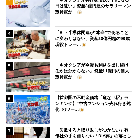
「キオクシアが再び株価10万円になる
3
日は遠い」資産3億円超のサラリーマン
投資家が…
「AI・半導体関連が“本命”であること
4
に変わりはない」資産20億円超の90歳
現役トレー…
「キオクシアが今後も利益を出し続け
5
るかは分からない」資産11億円の個人
投資家が…
【首都圏の不動産価格「危ない駅」ラ
6
ンキング】“中古マンション売れ行き鈍
化”のワー…
「失敗すると取り返しがつかない」葬
7
儀社の手を借りない「DIY葬」の落とし