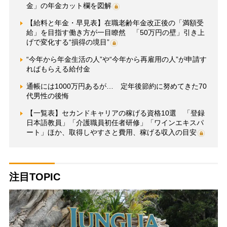
金」の年金カット欄を図解
【給料と年金・早見表】在職老齢年金改正後の「満額受
給」を目指す働き方が一目瞭然 「50万円の壁」引き上
げで変化する“損得の境目”
“今年から年金生活の人”や“今年から再雇用の人”が申請す
ればもらえる給付金
通帳には1000万円あるが… 定年後節約に努めてきた70
代男性の後悔
【一覧表】セカンドキャリアの稼げる資格10選 「登録
日本語教員」「介護職員初任者研修」「ワインエキスパ
ート」ほか、取得しやすさと費用、稼げる収入の目安
注目TOPIC