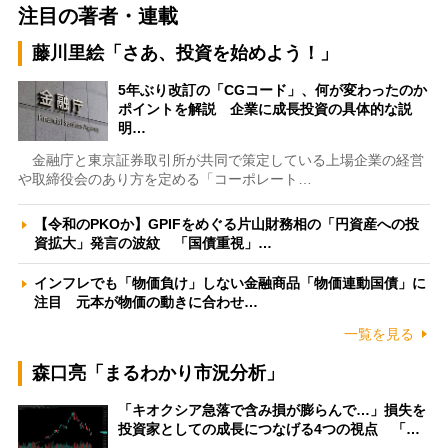
注目の著者・連載
藤川里絵「さあ、投資を始めよう！」
5年ぶり改訂の「CGコード」、何が変わったのか
ポイントを解説 企業に成長投資の具体的な説
明…
金融庁と東京証券取引所が共同で策定している上場企業の経営
や取締役会のあり方を定める「コーポレート…
【令和のPKOか】GPIFをめぐる片山財務相の「円資産への投
資拡大」発言の波紋 「国債重視」…
インフレでも「物価負け」しない金融商品「物価連動国債」に
注目 元本が物価の動きに合わせ…
一覧を見る
森口亮「まるわかり市況分析」
「キオクシア急落で含み損が膨らんで…」損失を
投資家としての成長につなげる4つの視点 「…