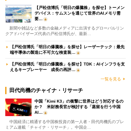
【戸松信博氏「明日の爆騰株」を探せ】トーメン
デバイス：サムスンを通じて世界のAIメモリ需
要…
新聞や雑誌など多数の金融メディアに出演するグローバルリン
クアドバイザーズ代表の戸松信博氏が、最新…
【戸松信博氏「明日の爆騰株」を探せ】レーザーテック：最先
端半導体の製造に不可欠な検査装…
【戸松信博氏「明日の爆騰株」を探せ】TDK：AIインフラを支
えるキープレーヤー 成長の再評…
一覧を見る
田代尚機のチャイナ・リサーチ
中国「Kimi K3」の衝撃に世界はどう対応するの
か？ 米財務長官が検討する「蒸留を行う中国
AI…
中国経済に精通する中国株投資の第一人者・田代尚機氏のプレ
ミアム連載「チャイナ・リサーチ」。中国企…