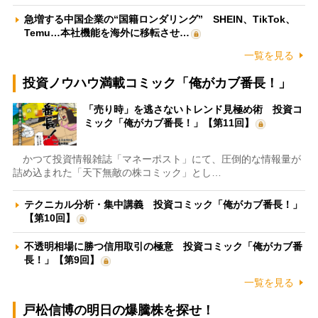
急増する中国企業の“国籍ロンダリング” SHEIN、TikTok、
Temu…本社機能を海外に移転させ…
一覧を見る
投資ノウハウ満載コミック「俺がカブ番長！」
「売り時」を逃さないトレンド見極め術 投資コ
ミック「俺がカブ番長！」【第11回】
かつて投資情報雑誌「マネーポスト」にて、圧倒的な情報量が
詰め込まれた「天下無敵の株コミック」とし…
テクニカル分析・集中講義 投資コミック「俺がカブ番長！」
【第10回】
不透明相場に勝つ信用取引の極意 投資コミック「俺がカブ番
長！」【第9回】
一覧を見る
戸松信博の明日の爆騰株を探せ！