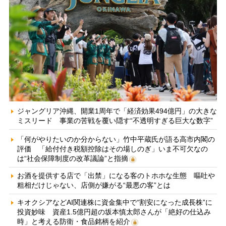
ジャングリア沖縄、開業1周年で「経済効果494億円」の大きな
ミスリード 事業の苦戦を覆い隠す“不透明すぎる巨大な数字”
「何がやりたいのか分からない」竹中平蔵氏が語る高市内閣の
評価 「給付付き税額控除はその場しのぎ」いま不可欠なの
は“社会保障制度の改革議論”と指摘
お酒を提供する店で「出禁」になる客のトホホな生態 嘔吐や
粗相だけじゃない、店側が嫌がる“最悪の客”とは
キオクシアなどAI関連株に資金集中で“割安になった成長株”に
投資妙味 資産1.5億円超の坂本慎太郎さんが「絶好の仕込み
時」と考える防衛・食品銘柄を紹介