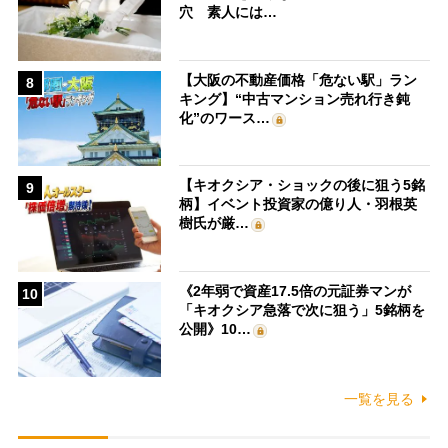
穴 素人には…
【大阪の不動産価格「危ない駅」ラン
8
キング】“中古マンション売れ行き鈍
化”のワース…
【キオクシア・ショックの後に狙う5銘
9
柄】イベント投資家の億り人・羽根英
樹氏が厳…
《2年弱で資産17.5倍の元証券マンが
10
「キオクシア急落で次に狙う」5銘柄を
公開》10…
一覧を見る