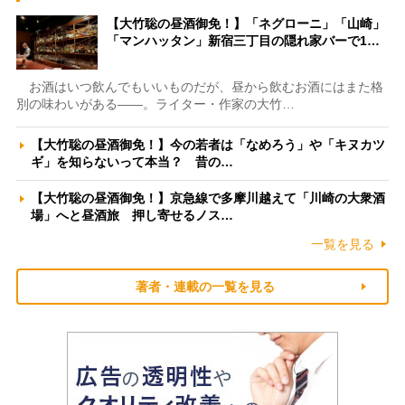
【大竹聡の昼酒御免！】「ネグローニ」「山崎」
「マンハッタン」新宿三丁目の隠れ家バーで1…
お酒はいつ飲んでもいいものだが、昼から飲むお酒にはまた格
別の味わいがある――。ライター・作家の大竹…
【大竹聡の昼酒御免！】今の若者は「なめろう」や「キヌカツ
ギ」を知らないって本当？ 昔の…
【大竹聡の昼酒御免！】京急線で多摩川越えて「川崎の大衆酒
場」へと昼酒旅 押し寄せるノス…
一覧を見る
著者・連載の一覧を見る