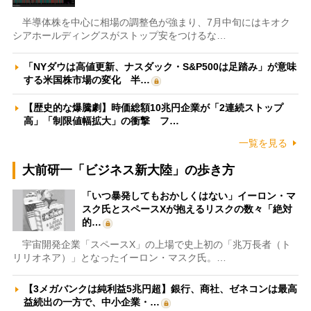
半導体株を中心に相場の調整色が強まり、7月中旬にはキオク
シアホールディングスがストップ安をつけるな…
「NYダウは高値更新、ナスダック・S&P500は足踏み」が意味
する米国株市場の変化 半…
【歴史的な爆騰劇】時価総額10兆円企業が「2連続ストップ
高」「制限値幅拡大」の衝撃 フ…
一覧を見る
大前研一「ビジネス新大陸」の歩き方
「いつ暴発してもおかしくはない」イーロン・マ
スク氏とスペースXが抱えるリスクの数々「絶対
的…
宇宙開発企業「スペースX」の上場で史上初の「兆万長者（ト
リリオネア）」となったイーロン・マスク氏。…
【3メガバンクは純利益5兆円超】銀行、商社、ゼネコンは最高
益続出の一方で、中小企業・…