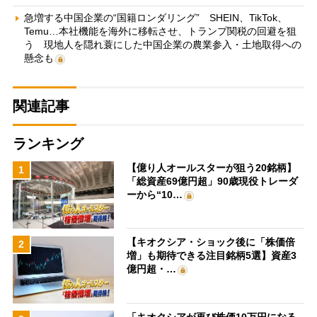
急増する中国企業の“国籍ロンダリング” SHEIN、TikTok、
Temu…本社機能を海外に移転させ、トランプ関税の回避を狙
う 現地人を隠れ蓑にした中国企業の農業参入・土地取得への
懸念も
関連記事
ランキング
【億り人オールスターが狙う20銘柄】
1
「総資産69億円超」90歳現役トレーダ
ーから“10…
【キオクシア・ショック後に「株価倍
2
増」も期待できる注目銘柄5選】資産3
億円超・…