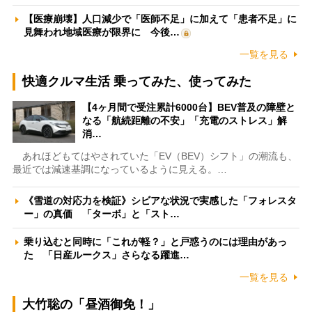
【医療崩壊】人口減少で「医師不足」に加えて「患者不足」に
見舞われ地域医療が限界に 今後…
一覧を見る
快適クルマ生活 乗ってみた、使ってみた
【4ヶ月間で受注累計6000台】BEV普及の障壁と
なる「航続距離の不安」「充電のストレス」解
消…
あれほどもてはやされていた「EV（BEV）シフト」の潮流も、
最近では減速基調になっているように見える。…
《雪道の対応力を検証》シビアな状況で実感した「フォレスタ
ー」の真価 「ターボ」と「スト…
乗り込むと同時に「これが軽？」と戸惑うのには理由があっ
た 「日産ルークス」さらなる躍進…
一覧を見る
大竹聡の「昼酒御免！」