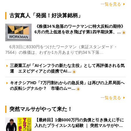
一覧を見る
古賀真人「発掘！好決算銘柄」
《株価34％急落のワークマンに特大反転の期待》
6月の売上低迷を吹き飛ばす第1四半期決算、…
6月3日に8330円をつけたワークマン（東証スタンダード・
7564）の株価は、わずか1カ月あまりで約34％下落…
三菱重工が「AIインフラの新たな主役」として再評価される気
運 エヌビディアとの提携でAI…
キオクシアHD「7万円割れからの急反発」は再びの上昇局面へ
の反転シグナルか？ 市場のムー…
一覧を見る
突然マルサがやって来た！
【最終回】1億6000万円の負債と引き換えに手に
入れたプライスレスな経験 ｜ 突然マルサがや…