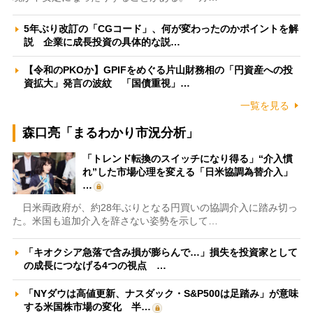
5年ぶり改訂の「CGコード」、何が変わったのかポイントを解
説 企業に成長投資の具体的な説…
【令和のPKOか】GPIFをめぐる片山財務相の「円資産への投
資拡大」発言の波紋 「国債重視」…
一覧を見る
森口亮「まるわかり市況分析」
「トレンド転換のスイッチになり得る」“介入慣
れ”した市場心理を変える「日米協調為替介入」
…
日米両政府が、約28年ぶりとなる円買いの協調介入に踏み切っ
た。米国も追加介入を辞さない姿勢を示して…
「キオクシア急落で含み損が膨らんで…」損失を投資家として
の成長につなげる4つの視点 …
「NYダウは高値更新、ナスダック・S&P500は足踏み」が意味
する米国株市場の変化 半…