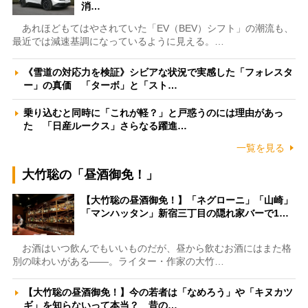
消…
あれほどもてはやされていた「EV（BEV）シフト」の潮流も、
最近では減速基調になっているように見える。…
《雪道の対応力を検証》シビアな状況で実感した「フォレスタ
ー」の真価 「ターボ」と「スト…
乗り込むと同時に「これが軽？」と戸惑うのには理由があっ
た 「日産ルークス」さらなる躍進…
一覧を見る
大竹聡の「昼酒御免！」
【大竹聡の昼酒御免！】「ネグローニ」「山崎」
「マンハッタン」新宿三丁目の隠れ家バーで1…
お酒はいつ飲んでもいいものだが、昼から飲むお酒にはまた格
別の味わいがある――。ライター・作家の大竹…
【大竹聡の昼酒御免！】今の若者は「なめろう」や「キヌカツ
ギ」を知らないって本当？ 昔の…