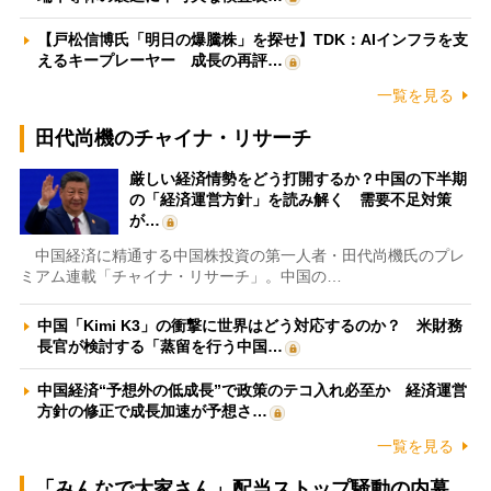
【戸松信博氏「明日の爆騰株」を探せ】TDK：AIインフラを支
えるキープレーヤー 成長の再評…
一覧を見る
田代尚機のチャイナ・リサーチ
厳しい経済情勢をどう打開するか？中国の下半期
の「経済運営方針」を読み解く 需要不足対策
が…
中国経済に精通する中国株投資の第一人者・田代尚機氏のプレ
ミアム連載「チャイナ・リサーチ」。中国の…
中国「Kimi K3」の衝撃に世界はどう対応するのか？ 米財務
長官が検討する「蒸留を行う中国…
中国経済“予想外の低成長”で政策のテコ入れ必至か 経済運営
方針の修正で成長加速が予想さ…
一覧を見る
「みんなで大家さん」配当ストップ騒動の内幕