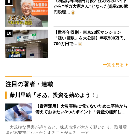
《利益は年5億円前後》住み込みバイト
9
から“ギガ大家さん”となった資産200億
円税理…
【世帯年収別・東京23区マンション
10
「狙い目駅」を大公開】年収500万円、
700万円で…
一覧を見る
注目の著者・連載
藤川里絵「さあ、投資を始めよう！」
【資産運用】大災害時に慌てないために平時から
備えておきたい3つのポイント「資産の棚卸し…
大規模な災害が起きると、株式市場が大きく動いたり、取引環
境が不安定になったりすることがある。一方…