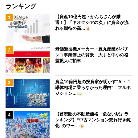
ランキング
【資産10億円超・かんちさんが厳
1
選！】「キオクシアの次」に資金が流
れる期待の高…
老舗遊技機メーカー・豊丸産業がパチ
2
ンコ事業停止の背景 大手と中小の格
差拡大に拍車…
資産10億円超の投資家が明かす“AI・半
3
導体相場に乗らなかった理由” フルポ
ジション…
【首都圏の不動産価格「危ない駅」ラ
4
ンキング】“中古マンション売れ行き鈍
化”のワー…