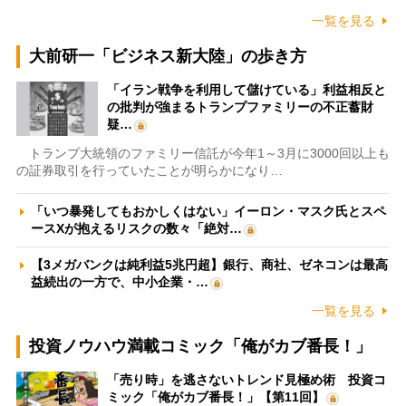
一覧を見る
大前研一「ビジネス新大陸」の歩き方
「イラン戦争を利用して儲けている」利益相反と
の批判が強まるトランプファミリーの不正蓄財
疑…
トランプ大統領のファミリー信託が今年1～3月に3000回以上も
の証券取引を行っていたことが明らかになり…
「いつ暴発してもおかしくはない」イーロン・マスク氏とスペ
ースXが抱えるリスクの数々「絶対…
【3メガバンクは純利益5兆円超】銀行、商社、ゼネコンは最高
益続出の一方で、中小企業・…
一覧を見る
投資ノウハウ満載コミック「俺がカブ番長！」
「売り時」を逃さないトレンド見極め術 投資コ
ミック「俺がカブ番長！」【第11回】