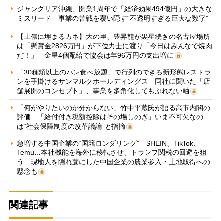
ジャングリア沖縄、開業1周年で「経済効果494億円」の大きな
ミスリード 事業の苦戦を覆い隠す“不透明すぎる巨大な数字”
【土俵に埋まるカネ】大の里、豊昇龍が黒星続きの名古屋場所
は「懸賞金2826万円」が下位力士に渡り「今日はみんなで焼肉
だ！」 金星4個配給で協会は年96万円の支出増に
「30種類以上のパン食べ放題」で行列のできる新形態レストラ
ンを手掛けるサンマルクホールディングス 同社に聞いた「店
舗展開のコンセプト」、事業を多角化してもぶれない軸
「何がやりたいのか分からない」竹中平蔵氏が語る高市内閣の
評価 「給付付き税額控除はその場しのぎ」いま不可欠なの
は“社会保障制度の改革議論”と指摘
急増する中国企業の“国籍ロンダリング” SHEIN、TikTok、
Temu…本社機能を海外に移転させ、トランプ関税の回避を狙
う 現地人を隠れ蓑にした中国企業の農業参入・土地取得への
懸念も
関連記事