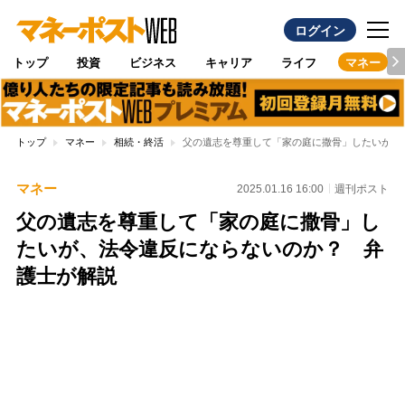
ログイン
トップ
投資
ビジネス
キャリア
ライフ
マネー
トップ
マネー
相続・終活
父の遺志を尊重して「家の庭に撒骨」したいが、
マネー
2025.01.16 16:00
週刊ポスト
父の遺志を尊重して「家の庭に撒骨」し
たいが、法令違反にならないのか？ 弁
護士が解説
Loaded
:
100.00%
/
Unmute