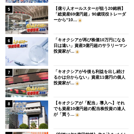
【億り人オールスターが狙う20銘柄】
5
「総資産69億円超」90歳現役トレーダ
ーから“10…
「キオクシアが再び株価10万円になる
6
日は遠い」資産3億円超のサラリーマン
投資家が…
「キオクシアが今後も利益を出し続け
7
るかは分からない」資産11億円の個人
投資家が…
【キオクシアが「配当」導入へ】それ
8
でも資産10億円超の配当株投資の達人
が「買う…