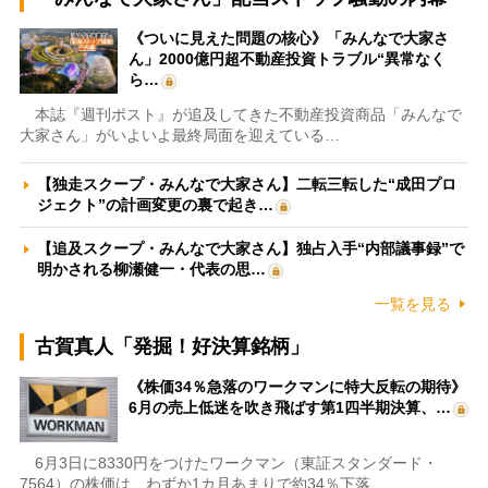
《ついに見えた問題の核心》「みんなで大家さ
ん」2000億円超不動産投資トラブル“異常なく
ら…
本誌『週刊ポスト』が追及してきた不動産投資商品「みんなで
大家さん」がいよいよ最終局面を迎えている…
【独走スクープ・みんなで大家さん】二転三転した“成田プロ
ジェクト”の計画変更の裏で起き…
【追及スクープ・みんなで大家さん】独占入手“内部議事録”で
明かされる柳瀬健一・代表の思…
一覧を見る
古賀真人「発掘！好決算銘柄」
《株価34％急落のワークマンに特大反転の期待》
6月の売上低迷を吹き飛ばす第1四半期決算、…
6月3日に8330円をつけたワークマン（東証スタンダード・
7564）の株価は、わずか1カ月あまりで約34％下落…