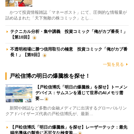
かつて投資情報雑誌「マネーポスト」にて、圧倒的な情報量が
詰め込まれた「天下無敵の株コミック」とし…
テクニカル分析・集中講義 投資コミック「俺がカブ番長！」
【第10回】
不透明相場に勝つ信用取引の極意 投資コミック「俺がカブ番
長！」【第9回】
一覧を見る
戸松信博の明日の爆騰株を探せ！
【戸松信博氏「明日の爆騰株」を探せ】トーメン
デバイス：サムスンを通じて世界のAIメモリ需
要…
新聞や雑誌など多数の金融メディアに出演するグローバルリン
クアドバイザーズ代表の戸松信博氏が、最新…
【戸松信博氏「明日の爆騰株」を探せ】レーザーテック：最先
端半導体の製造に不可欠な検査装…