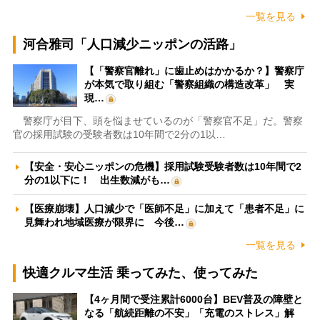
一覧を見る
河合雅司「人口減少ニッポンの活路」
【「警察官離れ」に歯止めはかかるか？】警察庁
が本気で取り組む「警察組織の構造改革」 実
現…
警察庁が目下、頭を悩ませているのが「警察官不足」だ。警察
官の採用試験の受験者数は10年間で2分の1以…
【安全・安心ニッポンの危機】採用試験受験者数は10年間で2
分の1以下に！ 出生数減がも…
【医療崩壊】人口減少で「医師不足」に加えて「患者不足」に
見舞われ地域医療が限界に 今後…
一覧を見る
快適クルマ生活 乗ってみた、使ってみた
【4ヶ月間で受注累計6000台】BEV普及の障壁と
なる「航続距離の不安」「充電のストレス」解