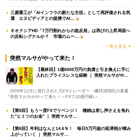
三菱重工が「AIインフラの新たな主役」として再評価される気
運 エヌビディアとの提携でAI…
キオクシアHD「7万円割れからの急反発」は再びの上昇局面へ
の反転シグナルか？ 市場のムー…
一覧を見る
突然マルサがやって来た！
【最終回】1億6000万円の負債と引き換えに手に
入れたプライスレスな経験 ｜ 突然マルサがや…
2009年12月に発行された元FXトレーダー・磯貝清明氏の著書
『突然マルサがやって来た！～FXで10億円稼い…
【第9回】もう一度FXでリベンジ！ 種銭は差し押さえを免れ
た”ヒミツのお金” ｜ 突然マルサ…
【第8回】年利はなんと14.6％！ 毎日5万円超の延滞税が積み
上がっていく ｜ 突然マルサ…