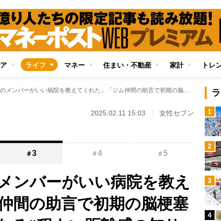
ア
ライフ
マネー
住まい・不動産
家計
トレ
「ウクレレ教室のメンバーがいい病院を教えてくれた」「ジム仲間の助言で初期の脳梗塞が発覚」…頼りになる“程よい距離感の知り合い”という存在
ラ
1
2025.02.11 15:03
女性セブン
2
3
4
5
＃
＃
＃
メンバーがいい病院を教え
3
仲間の助言で初期の脳梗塞
4