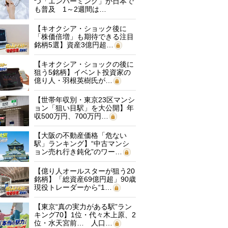
つ「エンバーミング」が日本で
も普及 1～2週間は…
【キオクシア・ショック後に
「株価倍増」も期待できる注目
銘柄5選】資産3億円超…
【キオクシア・ショックの後に
狙う5銘柄】イベント投資家の
億り人・羽根英樹氏が…
【世帯年収別・東京23区マンシ
ョン「狙い目駅」を大公開】年
収500万円、700万円…
【大阪の不動産価格「危ない
駅」ランキング】“中古マンシ
ョン売れ行き鈍化”のワー…
【億り人オールスターが狙う20
銘柄】「総資産69億円超」90歳
現役トレーダーから“1…
【東京“真の実力がある駅”ラン
キング70】1位・代々木上原、2
位・水天宮前… 人口…