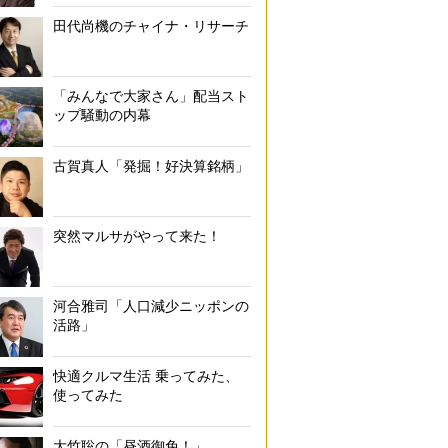
田代尚機のチャイナ・リサーチ
「みんなで大家さん」配当スト
ップ騒動の内幕
古賀真人「発掘！好決算銘柄」
突然マルサがやって来た！
河合雅司「人口減少ニッポンの
活路」
快適クルマ生活 乗ってみた、
使ってみた
大竹聡の「昼酒御免！」