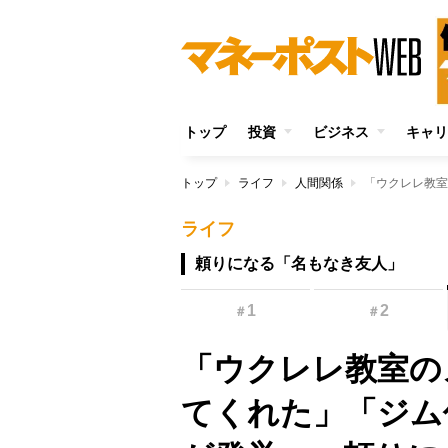
トップ
投資
ビジネス
キャリ
トップ
ライフ
人間関係
ライフ
頼りになる「名もなき友人」
1
2
＃
＃
「ウクレレ教室の
てくれた」「ジム