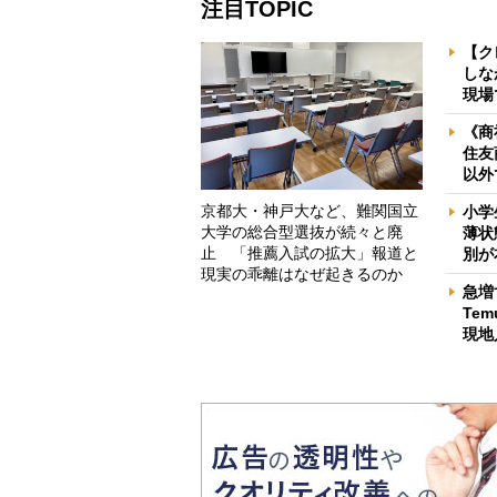
注目TOPIC
【ク
しな
現場
《商
住友
以外
京都大・神戸大など、難関国立
小学
大学の総合型選抜が続々と廃
薄状
止 「推薦入試の拡大」報道と
別が
現実の乖離はなぜ起きるのか
急増
Te
現地