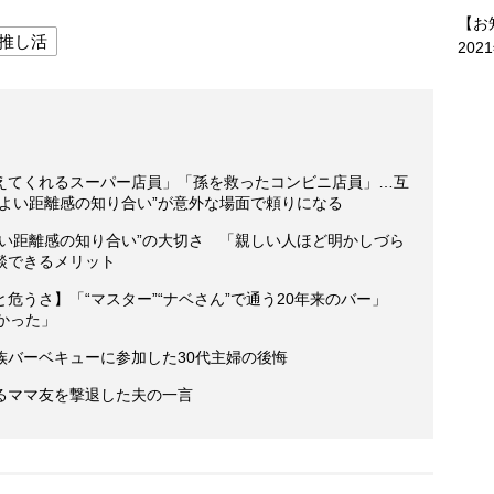
【お
推し活
202
えてくれるスーパー店員」「孫を救ったコンビニ店員」…互
よい距離感の知り合い”が意外な場面で頼りになる
よい距離感の知り合い”の大切さ 「親しい人ほど明かしづら
談できるメリット
危うさ】「“マスター”“ナベさん”で通う20年来のバー」
かった」
族バーベキューに参加した30代主婦の後悔
るママ友を撃退した夫の一言