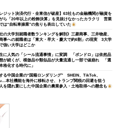
レジット決済代行・全東信が破産】63社もの金融機関が融資を
がら「20年以上の粉飾決算」を見抜けなかったカラクリ 営業
では“自転車操業”の焦りも表出していた
社の大学別就職者数ランキングを解剖》三菱商事、三井物産、
商事への就職者は「東大・早大・慶大で約6割」の現実 3大学
で強い大学はどこか
生に人気の「シール流通事情」に変調 「ボンドロ」は依然品
態が続くが、模倣品や類似品が大量流通し一部で値崩れ 「選
本格化する時代に」
する中国企業の“国籍ロンダリング” SHEIN、TikTok、
mu…本社機能を海外に移転させ、トランプ関税の回避を狙う
人を隠れ蓑にした中国企業の農業参入・土地取得への懸念も