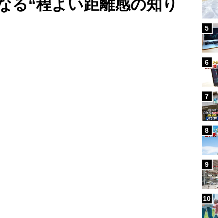
なる“程よい距離感の知り
5
Loaded
:
100.00%
/
6
7
8
9
10