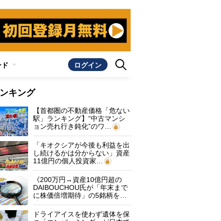
ンド
ログイン
ンキング
【首都圏の不動産価格「危ない
駅」ランキング】“中古マンシ
ョン売れ行き鈍化”のワ…
「キオクシアが今後も利益を出
し続けるかは分からない」資産
11億円の個人投資家…
《200万円→資産10億円超の
DAIBOUCHOU氏が「年末まで
に株価倍増期待」の5銘柄を…
ドライアイスを使わず遺体を保