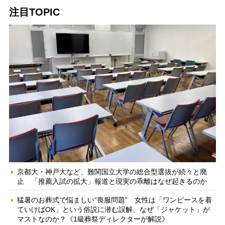
注目TOPIC
京都大・神戸大など、難関国立大学の総合型選抜が続々と廃
止 「推薦入試の拡大」報道と現実の乖離はなぜ起きるのか
猛暑のお葬式で悩ましい“喪服問題” 女性は「ワンピースを着
ていけばOK」という俗説に潜む誤解、なぜ「ジャケット」が
マストなのか？《1級葬祭ディレクターが解説》