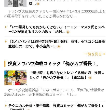
疑…
トランプ大統領のファミリー信託が今年1～3月に3000回以上も
の証券取引を行っていたことが明らかになり…
「いつ暴発してもおかしくはない」イーロン・マスク氏とスペ
ースXが抱えるリスクの数々「絶対…
【3メガバンクは純利益5兆円超】銀行、商社、ゼネコンは最高
益続出の一方で、中小企業・…
一覧を見る
投資ノウハウ満載コミック「俺がカブ番長！」
「売り時」を逃さないトレンド見極め術 投資コ
ミック「俺がカブ番長！」【第11回】
かつて投資情報雑誌「マネーポスト」にて、圧倒的な情報量が
詰め込まれた「天下無敵の株コミック」とし…
テクニカル分析・集中講義 投資コミック「俺がカブ番長！」