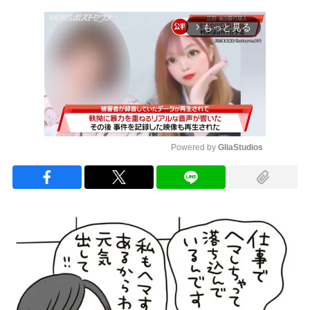
もっと見る
arrow_forward_ios
Powered by 
GliaStudios
Mute