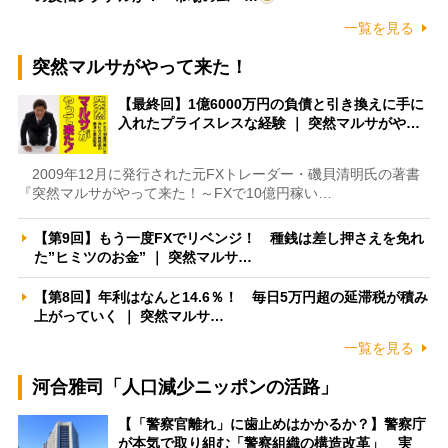
一覧を見る
突然マルサがやって来た！
【最終回】1億6000万円の負債と引き換えに手に
入れたプライスレスな経験 ｜ 突然マルサがや…
2009年12月に発行された元FXトレーダー・磯貝清明氏の著書
『突然マルサがやって来た！～FXで10億円稼い…
【第9回】もう一度FXでリベンジ！ 種銭は差し押さえを免れ
た”ヒミツのお金” ｜ 突然マルサ…
【第8回】年利はなんと14.6％！ 毎日5万円超の延滞税が積み
上がっていく ｜ 突然マルサ…
一覧を見る
河合雅司「人口減少ニッポンの活路」
【「警察官離れ」に歯止めはかかるか？】警察庁
が本気で取り組む「警察組織の構造改革」 実