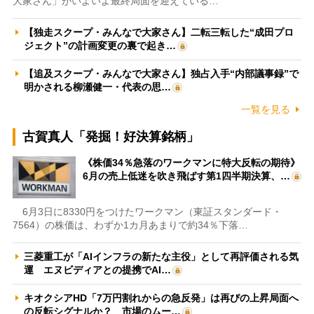
大家さん」がいよいよ最終局面を迎えている…
【独走スクープ・みんなで大家さん】二転三転した“成田プロ
ジェクト”の計画変更の裏で起き…
【追及スクープ・みんなで大家さん】独占入手“内部議事録”で
明かされる柳瀬健一・代表の思…
一覧を見る
古賀真人「発掘！好決算銘柄」
《株価34％急落のワークマンに特大反転の期待》
6月の売上低迷を吹き飛ばす第1四半期決算、…
6月3日に8330円をつけたワークマン（東証スタンダード・
7564）の株価は、わずか1カ月あまりで約34％下落…
三菱重工が「AIインフラの新たな主役」として再評価される気
運 エヌビディアとの提携でAI…
キオクシアHD「7万円割れからの急反発」は再びの上昇局面へ
の反転シグナルか？ 市場のムー…