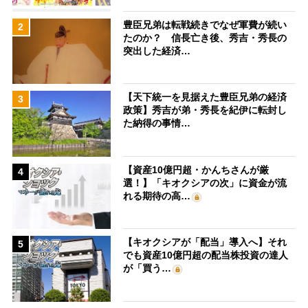
豊臣兄弟は転戦続きでなぜ軍費が続い
2
たのか？ 信長亡き後、秀吉・秀長の
突出した経済…
【天下統一を見据えた豊臣兄弟の経済
3
政策】秀吉が弟・秀長を紀伊に転封し
た納得の事情…
【資産10億円超・かんちさんが厳
4
選！】「キオクシアの次」に資金が流
れる期待の高…
【キオクシアが「配当」導入へ】それ
5
でも資産10億円超の配当株投資の達人
が「買う…