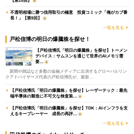
【第10回】
不透明相場に勝つ信用取引の極意 投資コミック「俺がカブ番
長！」【第9回】
一覧を見る
戸松信博の明日の爆騰株を探せ！
【戸松信博氏「明日の爆騰株」を探せ】トーメン
デバイス：サムスンを通じて世界のAIメモリ需
要…
新聞や雑誌など多数の金融メディアに出演するグローバルリン
クアドバイザーズ代表の戸松信博氏が、最新…
【戸松信博氏「明日の爆騰株」を探せ】レーザーテック：最先
端半導体の製造に不可欠な検査装…
【戸松信博氏「明日の爆騰株」を探せ】TDK：AIインフラを支
えるキープレーヤー 成長の再評…
一覧を見る