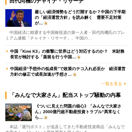
田代尚機のチャイナ・リサーチ
厳しい経済情勢をどう打開するか？中国の下半期
の「経済運営方針」を読み解く 需要不足対策
が…
中国経済に精通する中国株投資の第一人者・田代尚機氏のプレ
ミアム連載「チャイナ・リサーチ」。中国の…
中国「Kimi K3」の衝撃に世界はどう対応するのか？ 米財務
長官が検討する「蒸留を行う中国…
中国経済“予想外の低成長”で政策のテコ入れ必至か 経済運営
方針の修正で成長加速が予想さ…
一覧を見る
「みんなで大家さん」配当ストップ騒動の内幕
《ついに見えた問題の核心》「みんなで大家さ
ん」2000億円超不動産投資トラブル“異常なく
ら…
本誌『週刊ポスト』が追及してきた不動産投資商品「みんなで