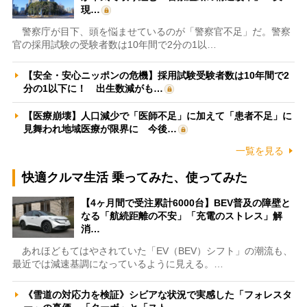
現…
警察庁が目下、頭を悩ませているのが「警察官不足」だ。警察
官の採用試験の受験者数は10年間で2分の1以…
【安全・安心ニッポンの危機】採用試験受験者数は10年間で2
分の1以下に！ 出生数減がも…
【医療崩壊】人口減少で「医師不足」に加えて「患者不足」に
見舞われ地域医療が限界に 今後…
一覧を見る
快適クルマ生活 乗ってみた、使ってみた
【4ヶ月間で受注累計6000台】BEV普及の障壁と
なる「航続距離の不安」「充電のストレス」解
消…
あれほどもてはやされていた「EV（BEV）シフト」の潮流も、
最近では減速基調になっているように見える。…
《雪道の対応力を検証》シビアな状況で実感した「フォレスタ