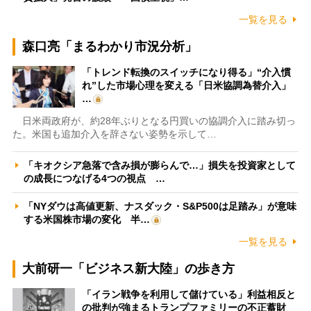
一覧を見る
森口亮「まるわかり市況分析」
「トレンド転換のスイッチになり得る」“介入慣
れ”した市場心理を変える「日米協調為替介入」
…
日米両政府が、約28年ぶりとなる円買いの協調介入に踏み切っ
た。米国も追加介入を辞さない姿勢を示して…
「キオクシア急落で含み損が膨らんで…」損失を投資家として
の成長につなげる4つの視点 …
「NYダウは高値更新、ナスダック・S&P500は足踏み」が意味
する米国株市場の変化 半…
一覧を見る
大前研一「ビジネス新大陸」の歩き方
「イラン戦争を利用して儲けている」利益相反と
の批判が強まるトランプファミリーの不正蓄財