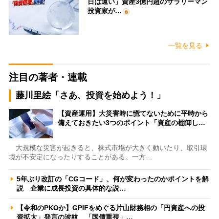
日は遠い」資産3億円超のサラリーマン
投資家が…
一覧を見る
注目の著者・連載
藤川里絵「さあ、投資を始めよう！」
【資産運用】大災害時に慌てないために平時から
備えておきたい3つのポイント「資産の棚卸し…
大規模な災害が起きると、株式市場が大きく動いたり、取引環
境が不安定になったりすることがある。一方…
5年ぶり改訂の「CGコード」、何が変わったのかポイントを解
説 企業に成長投資の具体的な説…
【令和のPKOか】GPIFをめぐる片山財務相の「円資産への投
資拡大」発言の波紋 「国債重視」…