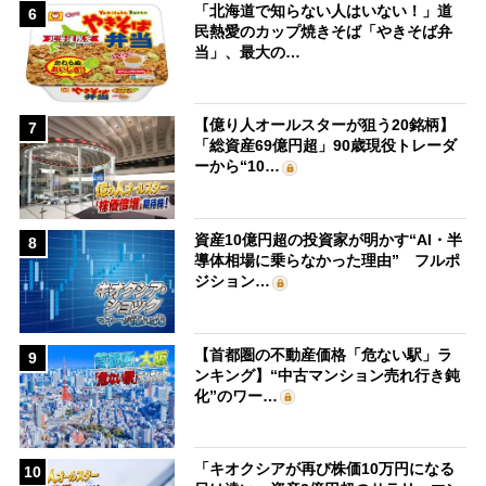
「北海道で知らない人はいない！」道
6
民熱愛のカップ焼きそば「やきそば弁
当」、最大の…
【億り人オールスターが狙う20銘柄】
7
「総資産69億円超」90歳現役トレーダ
ーから“10…
資産10億円超の投資家が明かす“AI・半
8
導体相場に乗らなかった理由” フルポ
ジション…
【首都圏の不動産価格「危ない駅」ラ
9
ンキング】“中古マンション売れ行き鈍
化”のワー…
「キオクシアが再び株価10万円になる
10