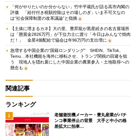
「何がやりたいのか分からない」竹中平蔵氏が語る高市内閣の
評価 「給付付き税額控除はその場しのぎ」いま不可欠なの
は“社会保障制度の改革議論”と指摘
【土俵に埋まるカネ】大の里、豊昇龍が黒星続きの名古屋場所
は「懸賞金2826万円」が下位力士に渡り「今日はみんなで焼肉
だ！」 金星4個配給で協会は年96万円の支出増に
急増する中国企業の“国籍ロンダリング” SHEIN、TikTok、
Temu…本社機能を海外に移転させ、トランプ関税の回避を狙
う 現地人を隠れ蓑にした中国企業の農業参入・土地取得への
懸念も
関連記事
ランキング
老舗遊技機メーカー・豊丸産業がパチ
1
ンコ事業停止の背景 大手と中小の格
差拡大に拍車…