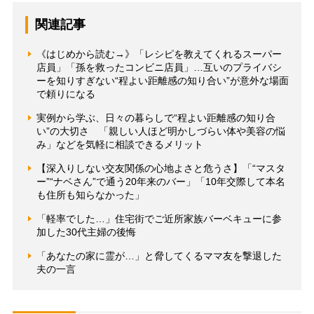
関連記事
《はじめから読む→》「レシピを教えてくれるスーパー
店員」「孫を救ったコンビニ店員」…互いのプライバシ
ーを知りすぎない“程よい距離感の知り合い”が意外な場面
で頼りになる
実例から学ぶ、日々の暮らしで“程よい距離感の知り合
い”の大切さ 「親しい人ほど明かしづらい体や美容の悩
み」などを気軽に相談できるメリット
【深入りしない交友関係の心地よさと危うさ】「“マスタ
ー”“ナベさん”で通う20年来のバー」「10年交際して本名
も住所も知らなかった」
「軽率でした…」住宅街でご近所家族バーベキューに参
加した30代主婦の後悔
「あなたの家に霊が…」と脅してくるママ友を撃退した
夫の一言