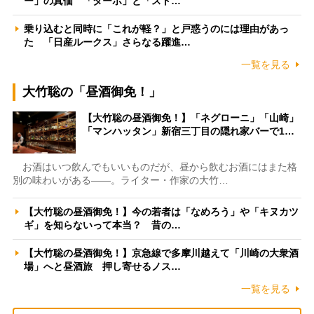
ー」の真価 「ターボ」と「スト…
乗り込むと同時に「これが軽？」と戸惑うのには理由があっ
た 「日産ルークス」さらなる躍進…
一覧を見る
大竹聡の「昼酒御免！」
【大竹聡の昼酒御免！】「ネグローニ」「山崎」
「マンハッタン」新宿三丁目の隠れ家バーで1…
お酒はいつ飲んでもいいものだが、昼から飲むお酒にはまた格
別の味わいがある――。ライター・作家の大竹…
【大竹聡の昼酒御免！】今の若者は「なめろう」や「キヌカツ
ギ」を知らないって本当？ 昔の…
【大竹聡の昼酒御免！】京急線で多摩川越えて「川崎の大衆酒
場」へと昼酒旅 押し寄せるノス…
一覧を見る