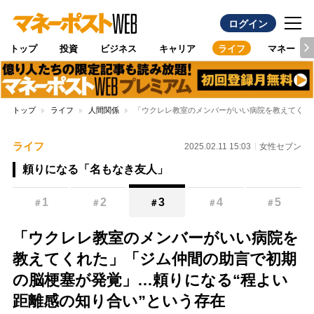
ログイン
トップ
投資
ビジネス
キャリア
ライフ
マネー
トップ
ライフ
人間関係
「ウクレレ教室のメンバーがいい病院を教えてくれ
ライフ
2025.02.11 15:03
女性セブン
頼りになる「名もなき友人」
1
2
3
4
5
＃
＃
＃
＃
＃
「ウクレレ教室のメンバーがいい病院を
教えてくれた」「ジム仲間の助言で初期
の脳梗塞が発覚」…頼りになる“程よい
距離感の知り合い”という存在