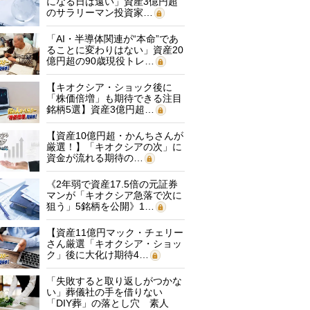
になる日は遠い」資産3億円超
のサラリーマン投資家…
「AI・半導体関連が“本命”であ
ることに変わりはない」資産20
億円超の90歳現役トレ…
【キオクシア・ショック後に
「株価倍増」も期待できる注目
銘柄5選】資産3億円超…
【資産10億円超・かんちさんが
厳選！】「キオクシアの次」に
資金が流れる期待の…
《2年弱で資産17.5倍の元証券
マンが「キオクシア急落で次に
狙う」5銘柄を公開》1…
【資産11億円マック・チェリー
さん厳選「キオクシア・ショッ
ク」後に大化け期待4…
「失敗すると取り返しがつかな
い」葬儀社の手を借りない
「DIY葬」の落とし穴 素人