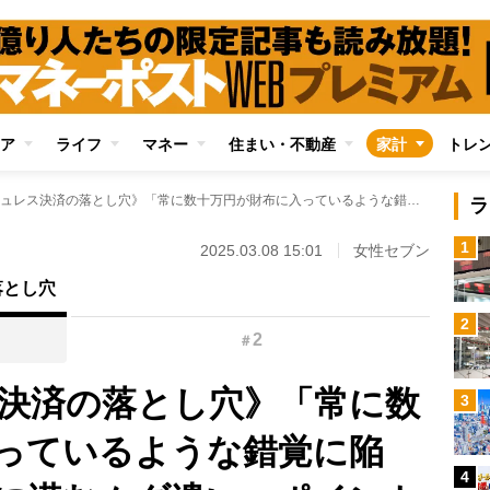
ア
ライフ
マネー
住まい・不動産
家計
トレ
《キャッシュレス決済の落とし穴》「常に数十万円が財布に入っているような錯覚に陥る」…便利さの裏に潜むムダ遣い、ポイント還元の誘い文句から余計な出費も
ラ
1
2025.03.08 15:01
女性セブン
落とし穴
2
2
＃
決済の落とし穴》「常に数
3
っているような錯覚に陥
4