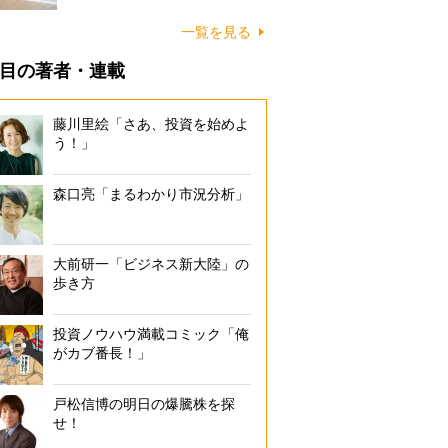
に…
一覧を見る
目の著者・連載
藤川里絵「さあ、投資を始めよ
う！」
森口亮「まるわかり市況分析」
大前研一「ビジネス新大陸」の
歩き方
投資ノウハウ満載コミック「俺
がカブ番長！」
戸松信博の明日の爆騰株を探
せ！