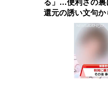
る」…便利さの裏
還元の誘い文句か