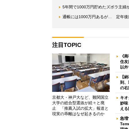
5年間で1000万円貯めたズボラ主婦
通帳には1000万円あるが… 定年
注目TOPIC
《商
住友
以外
【納
到、
の右
京都大・神戸大など、難関国立
キオ
大学の総合型選抜が続々と廃
妙味
止 「推薦入試の拡大」報道と
える
現実の乖離はなぜ起きるのか
急増
Te