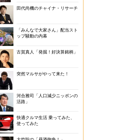
田代尚機のチャイナ・リサーチ
「みんなで大家さん」配当スト
ップ騒動の内幕
古賀真人「発掘！好決算銘柄」
突然マルサがやって来た！
河合雅司「人口減少ニッポンの
活路」
快適クルマ生活 乗ってみた、
使ってみた
大竹聡の「昼酒御免！」