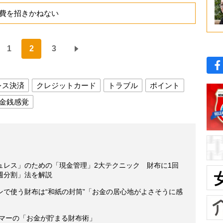
費を招きかねない
1
2
3
レス決済
クレジットカード
トラブル
ポイント
金銭感覚
ュレス」のための「現金管理」2大テクニック 財布に1回
5週分割」法を解説
ンで使う財布は“和紙の封筒”「お金の居心地がよさそうに感
ラマーの「お金が貯まる財布術」