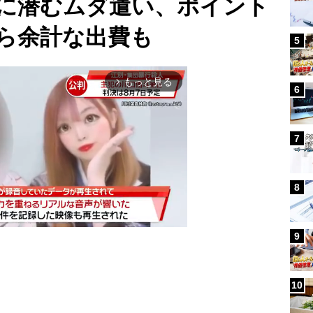
に潜むムダ遣い、ポイント
ら余計な出費も
5
もっと見る
arrow_forward_ios
6
7
8
9
Mute
10