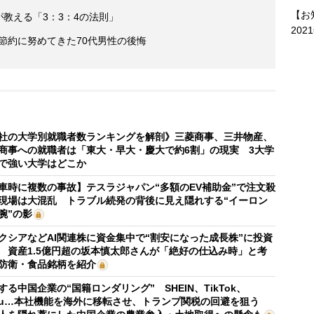
【お
が教える「3：3：4の法則」
202
後節約に努めてきた70代男性の後悔
社の大学別就職者数ランキングを解剖》三菱商事、三井物産、
商事への就職者は「東大・早大・慶大で約6割」の現実 3大学
で強い大学はどこか
車時に複数の事故】テスラジャパン“多額のEV補助金”で注文殺
現場は大混乱 トラブル続発の背後に見え隠れする“イーロン
腕”の影
クシアなどAI関連株に資金集中で“割安になった成長株”に投資
 資産1.5億円超の坂本慎太郎さんが「絶好の仕込み時」と考
防衛・食品銘柄を紹介
する中国企業の“国籍ロンダリング” SHEIN、TikTok、
mu…本社機能を海外に移転させ、トランプ関税の回避を狙う