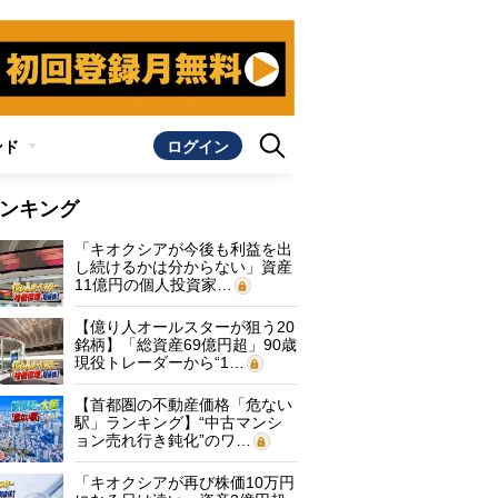
ンド
ログイン
ンキング
「キオクシアが今後も利益を出
し続けるかは分からない」資産
11億円の個人投資家…
【億り人オールスターが狙う20
銘柄】「総資産69億円超」90歳
現役トレーダーから“1…
【首都圏の不動産価格「危ない
駅」ランキング】“中古マンシ
ョン売れ行き鈍化”のワ…
「キオクシアが再び株価10万円