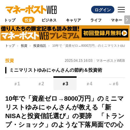
ログイン
トップ
投資
ビジネス
キャリア
ライフ
マネー
トップ
投資
投資信託
10年で「資産ゼロ→8000万円」のミニマリストゆ
投資
2025.04.15 16:03
マネーポストWEB
ミニマリストゆみにゃんさんの節約＆投資術
1
2
3
4
6
＃
＃
＃
＃
～
＃
10年で「資産ゼロ→8000万円」のミニマ
リストゆみにゃんさんが教える「新
NISAと投資信託選び」の要諦 「トラン
プ・ショック」のような下落局面での心