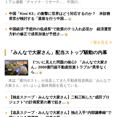
ミアム連載「チャイナ・リサーチ」。中国の…
中国「Kimi K3」の衝撃に世界はどう対応するのか？ 米財務
長官が検討する「蒸留を行う中国…
中国経済“予想外の低成長”で政策のテコ入れ必至か 経済運営
方針の修正で成長加速が予想さ…
一覧を見る
「みんなで大家さん」配当ストップ騒動の内幕
《ついに見えた問題の核心》「みんなで大家さ
ん」2000億円超不動産投資トラブル“異常なく
ら…
本誌『週刊ポスト』が追及してきた不動産投資商品「みんなで
大家さん」がいよいよ最終局面を迎えている…
【独走スクープ・みんなで大家さん】二転三転した“成田プロ
ジェクト”の計画変更の裏で起き…
【追及スクープ・みんなで大家さん】独占入手“内部議事録”で