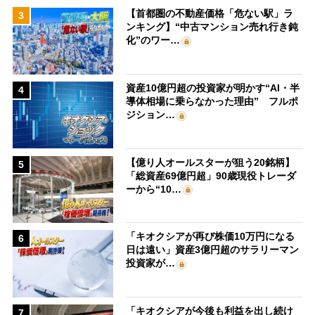
【首都圏の不動産価格「危ない駅」ラ
3
ンキング】“中古マンション売れ行き鈍
化”のワー…
資産10億円超の投資家が明かす“AI・半
4
導体相場に乗らなかった理由” フルポ
ジション…
【億り人オールスターが狙う20銘柄】
5
「総資産69億円超」90歳現役トレーダ
ーから“10…
「キオクシアが再び株価10万円になる
6
日は遠い」資産3億円超のサラリーマン
投資家が…
「キオクシアが今後も利益を出し続け
7