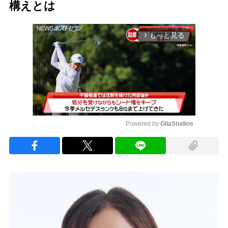
構えとは
もっと見る
arrow_forward_ios
Powered by 
GliaStudios
Mute