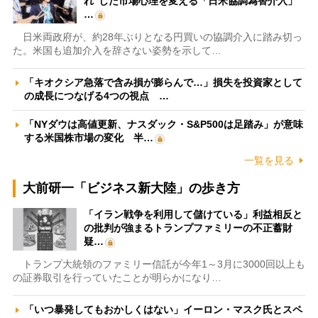
れ”した市場心理を変える「日米協調為替介入」
…
日米両政府が、約28年ぶりとなる円買いの協調介入に踏み切っ
た。米国も追加介入を辞さない姿勢を示して…
「キオクシア急落で含み損が膨らんで…」損失を投資家として
の成長につなげる4つの視点 …
「NYダウは高値更新、ナスダック・S&P500は足踏み」が意味
する米国株市場の変化 半…
一覧を見る
大前研一「ビジネス新大陸」の歩き方
「イラン戦争を利用して儲けている」利益相反と
の批判が強まるトランプファミリーの不正蓄財
疑…
トランプ大統領のファミリー信託が今年1～3月に3000回以上も
の証券取引を行っていたことが明らかになり…
「いつ暴発してもおかしくはない」イーロン・マスク氏とスペ