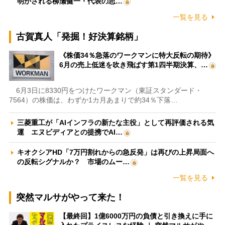
明かされる柳瀬健一・代表の思…
一覧を見る
古賀真人「発掘！好決算銘柄」
《株価34％急落のワークマンに特大反転の期待》
6月の売上低迷を吹き飛ばす第1四半期決算、…
6月3日に8330円をつけたワークマン（東証スタンダード・
7564）の株価は、わずか1カ月あまりで約34％下落…
三菱重工が「AIインフラの新たな主役」として再評価される気
運 エヌビディアとの提携でAI…
キオクシアHD「7万円割れからの急反発」は再びの上昇局面へ
の反転シグナルか？ 市場のムー…
一覧を見る
突然マルサがやって来た！
【最終回】1億6000万円の負債と引き換えに手に