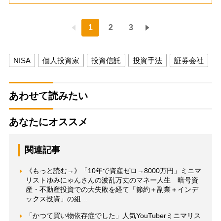
1
2
3
NISA
個人投資家
投資信託
投資手法
証券会社
あわせて読みたい
あなたにオススメ
関連記事
《もっと読む→》「10年で資産ゼロ→8000万円」ミニマ
リストゆみにゃんさんの波乱万丈のマネー人生 暗号資
産・不動産投資での大失敗を経て「節約＋副業＋インデ
ックス投資」の組…
「かつて買い物依存症でした」人気YouTuberミニマリス