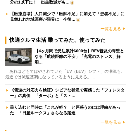
分の1以下に！ 出生数減がも…
【医療崩壊】人口減少で「医師不足」に加えて「患者不足」に
見舞われ地域医療が限界に 今後…
一覧を見る
快適クルマ生活 乗ってみた、使ってみた
【4ヶ月間で受注累計6000台】BEV普及の障壁と
なる「航続距離の不安」「充電のストレス」解
消…
あれほどもてはやされていた「EV（BEV）シフト」の潮流も、
最近では減速基調になっているように見える。…
《雪道の対応力を検証》シビアな状況で実感した「フォレスタ
ー」の真価 「ターボ」と「スト…
乗り込むと同時に「これが軽？」と戸惑うのには理由があっ
た 「日産ルークス」さらなる躍進…
一覧を見る