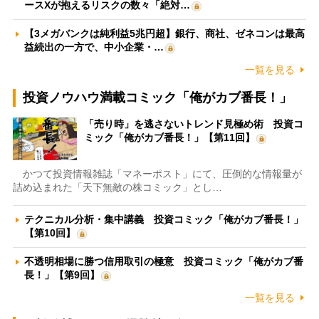
ースXが抱えるリスクの数々「絶対…
【3メガバンクは純利益5兆円超】銀行、商社、ゼネコンは最高
益続出の一方で、中小企業・…
一覧を見る
投資ノウハウ満載コミック「俺がカブ番長！」
「売り時」を逃さないトレンド見極め術 投資コ
ミック「俺がカブ番長！」【第11回】
かつて投資情報雑誌「マネーポスト」にて、圧倒的な情報量が
詰め込まれた「天下無敵の株コミック」とし…
テクニカル分析・集中講義 投資コミック「俺がカブ番長！」
【第10回】
不透明相場に勝つ信用取引の極意 投資コミック「俺がカブ番
長！」【第9回】
一覧を見る