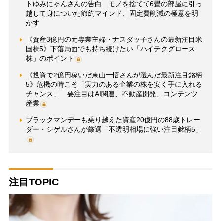
トゆみにゃんさんの告白 モノを捨てて6畳の部屋に引っ
越して身についた節約マインド、固定費削減の極意を明
かす
《資産3億円の元専業主婦・ナスダッ子さんの最新注目米
国株5》下落局面でも持ち続けたい「ハイテクグロース
株」のポイント
《投資で2億円稼いだ東山一悟さんが選んだ最新注目銘柄
5》危機の時こそ「実力のある企業の株を安く手に入れる
チャンス」 要注目はAI関連、不動産開発、コンテンツ
産業
ブラックマンデーも乗り越えた資産20億円の88歳トレー
ダー・シゲルさんが厳選「不透明相場に強い注目銘柄5」
注目TOPIC