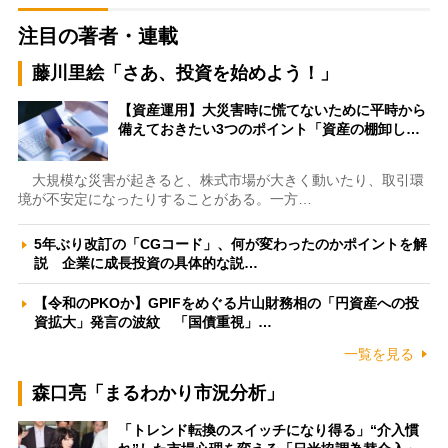
注目の著者・連載
藤川里絵「さあ、投資を始めよう！」
【資産運用】大災害時に慌てないために平時から
備えておきたい3つのポイント「資産の棚卸し…
大規模な災害が起きると、株式市場が大きく動いたり、取引環
境が不安定になったりすることがある。一方…
5年ぶり改訂の「CGコード」、何が変わったのかポイントを解
説 企業に成長投資の具体的な説…
【令和のPKOか】GPIFをめぐる片山財務相の「円資産への投
資拡大」発言の波紋 「国債重視」…
一覧を見る
森口亮「まるわかり市況分析」
「トレンド転換のスイッチになり得る」“介入慣