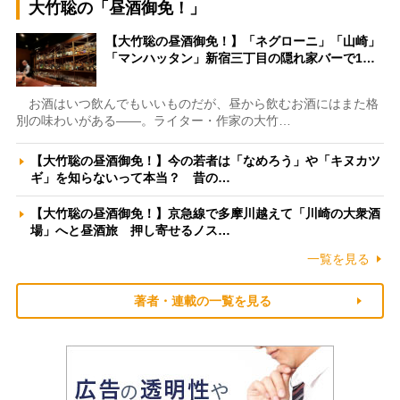
大竹聡の「昼酒御免！」
【大竹聡の昼酒御免！】「ネグローニ」「山崎」
「マンハッタン」新宿三丁目の隠れ家バーで1…
お酒はいつ飲んでもいいものだが、昼から飲むお酒にはまた格
別の味わいがある――。ライター・作家の大竹…
【大竹聡の昼酒御免！】今の若者は「なめろう」や「キヌカツ
ギ」を知らないって本当？ 昔の…
【大竹聡の昼酒御免！】京急線で多摩川越えて「川崎の大衆酒
場」へと昼酒旅 押し寄せるノス…
一覧を見る
著者・連載の一覧を見る