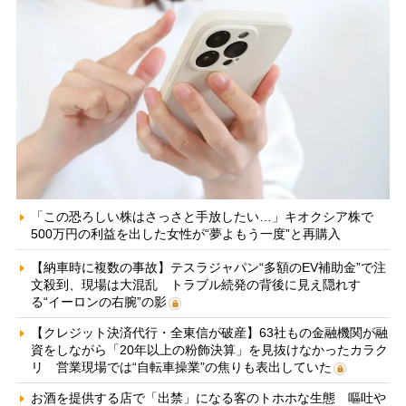
「この恐ろしい株はさっさと手放したい…」キオクシア株で
500万円の利益を出した女性が“夢よもう一度”と再購入
【納車時に複数の事故】テスラジャパン“多額のEV補助金”で注
文殺到、現場は大混乱 トラブル続発の背後に見え隠れす
る“イーロンの右腕”の影
【クレジット決済代行・全東信が破産】63社もの金融機関が融
資をしながら「20年以上の粉飾決算」を見抜けなかったカラク
リ 営業現場では“自転車操業”の焦りも表出していた
お酒を提供する店で「出禁」になる客のトホホな生態 嘔吐や