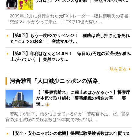
入れたプライスレスな経験 ｜ 突然マルサがや…
2009年12月に発行された元FXトレーダー・磯貝清明氏の著書
『突然マルサがやって来た！～FXで10億円稼い…
【第9回】もう一度FXでリベンジ！ 種銭は差し押さえを免れ
た”ヒミツのお金” ｜ 突然マルサ…
【第8回】年利はなんと14.6％！ 毎日5万円超の延滞税が積み
上がっていく ｜ 突然マルサ…
一覧を見る
河合雅司「人口減少ニッポンの活路」
【「警察官離れ」に歯止めはかかるか？】警察庁
が本気で取り組む「警察組織の構造改革」 実
現…
警察庁が目下、頭を悩ませているのが「警察官不足」だ。警察
官の採用試験の受験者数は10年間で2分の1以…
【安全・安心ニッポンの危機】採用試験受験者数は10年間で2