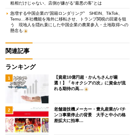
粗相だけじゃない、店側が嫌がる“最悪の客”とは
急増する中国企業の“国籍ロンダリング” SHEIN、TikTok、
Temu…本社機能を海外に移転させ、トランプ関税の回避を狙
う 現地人を隠れ蓑にした中国企業の農業参入・土地取得への
懸念も
関連記事
ランキング
【資産10億円超・かんちさんが厳
1
選！】「キオクシアの次」に資金が流
れる期待の高…
老舗遊技機メーカー・豊丸産業がパチ
2
ンコ事業停止の背景 大手と中小の格
差拡大に拍車…