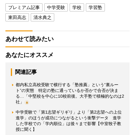
プレミアム記事
中学受験
学校
学習塾
東田高志
清水典之
あわせて読みたい
あなたにオススメ
関連記事
都内私立高校受験で横行する「塾推薦」という“裏ルー
ト”の実態 特定の塾に通っているか否かで合否が決ま
る…「中堅校を中心に10校前後。大手塾で積極的なのは2
社」
中学受験で「第1志望ギリギリ」より「第2志望への上位
進学」のほうが成功につながるという衝撃データ 進学
した学校での「学内順位」は後々まで影響【中室牧子教
授に聞く】