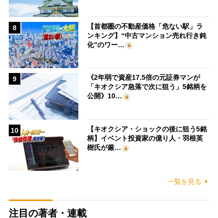
【首都圏の不動産価格「危ない駅」ラ
8
ンキング】“中古マンション売れ行き鈍
化”のワー…
《2年弱で資産17.5倍の元証券マンが
9
「キオクシア急落で次に狙う」5銘柄を
公開》10…
【キオクシア・ショックの後に狙う5銘
10
柄】イベント投資家の億り人・羽根英
樹氏が厳…
一覧を見る
注目の著者・連載