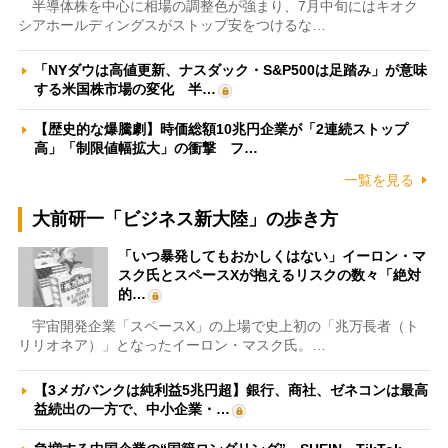
半導体株を中心に相場の調整色が強まり、7月中旬にはキオク
シアホールディングスがストップ安をつけるな…
「NYダウは高値更新、ナスダック・S&P500は足踏み」が意味
する米国株市場の変化 半…
【歴史的な爆騰劇】時価総額10兆円企業が「2連続ストップ
高」「制限値幅拡大」の衝撃 フ…
一覧を見る
大前研一「ビジネス新大陸」の歩き方
「いつ暴発してもおかしくはない」イーロン・マ
スク氏とスペースXが抱えるリスクの数々「絶対
的…
宇宙開発企業「スペースX」の上場で史上初の「兆万長者（ト
リリオネア）」となったイーロン・マスク氏。…
【3メガバンクは純利益5兆円超】銀行、商社、ゼネコンは最高
益続出の一方で、中小企業・…