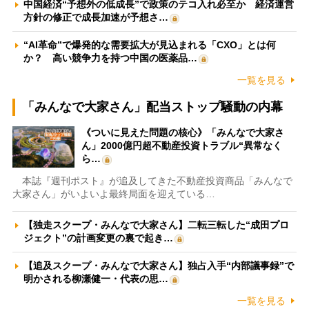
中国経済“予想外の低成長”で政策のテコ入れ必至か 経済運営
方針の修正で成長加速が予想さ…
“AI革命”で爆発的な需要拡大が見込まれる「CXO」とは何
か？ 高い競争力を持つ中国の医薬品…
一覧を見る
「みんなで大家さん」配当ストップ騒動の内幕
《ついに見えた問題の核心》「みんなで大家さ
ん」2000億円超不動産投資トラブル“異常なく
ら…
本誌『週刊ポスト』が追及してきた不動産投資商品「みんなで
大家さん」がいよいよ最終局面を迎えている…
【独走スクープ・みんなで大家さん】二転三転した“成田プロ
ジェクト”の計画変更の裏で起き…
【追及スクープ・みんなで大家さん】独占入手“内部議事録”で
明かされる柳瀬健一・代表の思…
一覧を見る