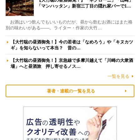
【大竹聡の昼酒御免！】「ネグローニ」「山崎」
「マンハッタン」新宿三丁目の隠れ家バーで1…
お酒はいつ飲んでもいいものだが、昼から飲むお酒にはまた格
別の味わいがある――。ライター・作家の大竹…
【大竹聡の昼酒御免！】今の若者は「なめろう」や「キヌカツ
ギ」を知らないって本当？ 昔の…
【大竹聡の昼酒御免！】京急線で多摩川越えて「川崎の大衆酒
場」へと昼酒旅 押し寄せるノス…
一覧を見る
著者・連載の一覧を見る