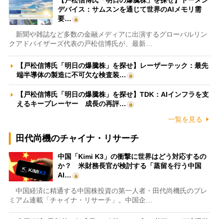
【戸松信博氏「明日の爆騰株」を探せ】トーメン
デバイス：サムスンを通じて世界のAIメモリ需
要…
新聞や雑誌など多数の金融メディアに出演するグローバルリン
クアドバイザーズ代表の戸松信博氏が、最新…
【戸松信博氏「明日の爆騰株」を探せ】レーザーテック：最先
端半導体の製造に不可欠な検査装…
【戸松信博氏「明日の爆騰株」を探せ】TDK：AIインフラを支
えるキープレーヤー 成長の再評…
一覧を見る
田代尚機のチャイナ・リサーチ
中国「Kimi K3」の衝撃に世界はどう対応するの
か？ 米財務長官が検討する「蒸留を行う中国
AI…
中国経済に精通する中国株投資の第一人者・田代尚機氏のプレ
ミアム連載「チャイナ・リサーチ」。中国企…