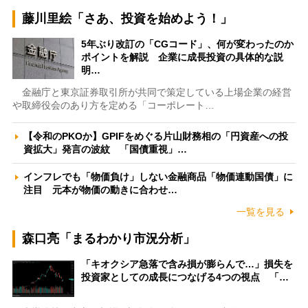
藤川里絵「さあ、投資を始めよう！」
5年ぶり改訂の「CGコード」、何が変わったのか
ポイントを解説 企業に成長投資の具体的な説
明…
金融庁と東京証券取引所が共同で策定している上場企業の経営
や取締役会のあり方を定める「コーポレート…
【令和のPKOか】GPIFをめぐる片山財務相の「円資産への投
資拡大」発言の波紋 「国債重視」…
インフレでも「物価負け」しない金融商品「物価連動国債」に
注目 元本が物価の動きに合わせ…
一覧を見る
森口亮「まるわかり市況分析」
「キオクシア急落で含み損が膨らんで…」損失を
投資家としての成長につなげる4つの視点 「…