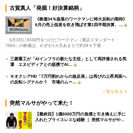
古賀真人「発掘！好決算銘柄」
《株価34％急落のワークマンに特大反転の期待》
6月の売上低迷を吹き飛ばす第1四半期決算、…
6月3日に8330円をつけたワークマン（東証スタンダード・
7564）の株価は、わずか1カ月あまりで約34％下落…
三菱重工が「AIインフラの新たな主役」として再評価される気
運 エヌビディアとの提携でAI…
キオクシアHD「7万円割れからの急反発」は再びの上昇局面へ
の反転シグナルか？ 市場のムー…
一覧を見る
突然マルサがやって来た！
【最終回】1億6000万円の負債と引き換えに手に
入れたプライスレスな経験 ｜ 突然マルサがや…