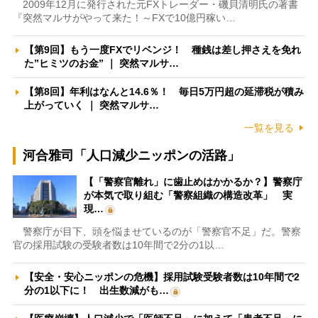
2009年12月に発行された元FXトレーダー・磯貝清明氏の著書
『突然マルサがやって来た！～FXで10億円稼い…
【第9回】もう一度FXでリベンジ！ 種銭は差し押さえを免れ
た”ヒミツのお金” ｜ 突然マルサ…
【第8回】年利はなんと14.6％！ 毎日5万円超の延滞税が積み
上がっていく ｜ 突然マルサ…
一覧を見る
河合雅司「人口減少ニッポンの活路」
【「警察官離れ」に歯止めはかかるか？】警察庁
が本気で取り組む「警察組織の構造改革」 実
現…
警察庁が目下、頭を悩ませているのが「警察官不足」だ。警察
官の採用試験の受験者数は10年間で2分の1以…
【安全・安心ニッポンの危機】採用試験受験者数は10年間で2
分の1以下に！ 出生数減がも…