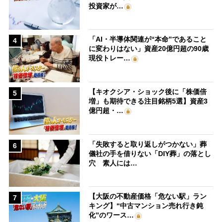
投資家が…
「AI・半導体関連が“本命”であること
4
に変わりはない」資産20億円超の90歳
現役トレー…
【キオクシア・ショック後に「株価倍
5
増」も期待できる注目銘柄5選】資産3
億円超・…
「失敗すると取り返しがつかない」葬
6
儀社の手を借りない「DIY葬」の落とし
穴 素人には…
【大阪の不動産価格「危ない駅」ラン
7
キング】“中古マンション売れ行き鈍
化”のワース…