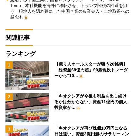
Temu…本社機能を海外に移転させ、トランプ関税の回避を狙
う 現地人を隠れ蓑にした中国企業の農業参入・土地取得への
懸念も
関連記事
ランキング
【億り人オールスターが狙う20銘柄】
1
「総資産69億円超」90歳現役トレーダ
ーから“10…
「キオクシアが今後も利益を出し続け
2
るかは分からない」資産11億円の個人
投資家が…
「キオクシアが再び株価10万円になる
3
日は遠い」資産3億円超のサラリーマン