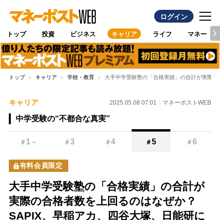
ログイン
トップ
投資
ビジネス
キャリア
ライフ
マネー
トップ
キャリア
学校・教育
大手中学受験塾の「合格実績」の合計が実際の
キャリア
2025.05.08 07:01
マネーポストWEB
中学受験の“不都合な真実”
1
3
4
5
6
＃
～
＃
＃
＃
＃
有料会員限定
大手中学受験塾の「合格実績」の合計が
実際の合格者数を上回るのはなぜか？
SAPIX、早稲アカ、四谷大塚、日能研に