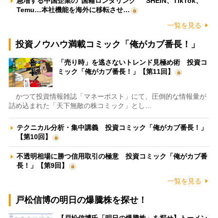
急増する中国企業の“国籍ロンダリング” SHEIN、TikTok、
Temu…本社機能を海外に移転させ…
一覧を見る
投資ノウハウ満載コミック「俺がカブ番長！」
「売り時」を逃さないトレンド見極め術 投資コ
ミック「俺がカブ番長！」【第11回】
かつて投資情報雑誌「マネーポスト」にて、圧倒的な情報量が
詰め込まれた「天下無敵の株コミック」とし…
テクニカル分析・集中講義 投資コミック「俺がカブ番長！」
【第10回】
不透明相場に勝つ信用取引の極意 投資コミック「俺がカブ番
長！」【第9回】
一覧を見る
戸松信博の明日の爆騰株を探せ！