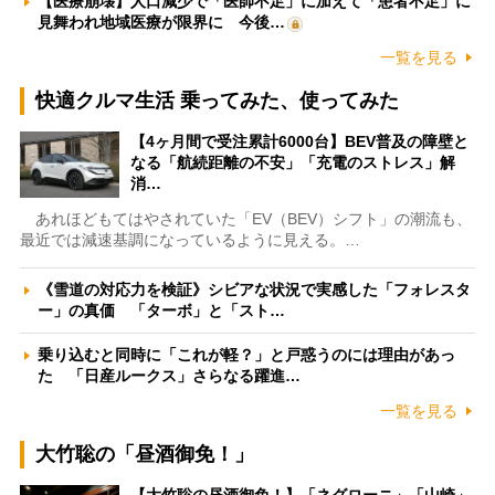
【医療崩壊】人口減少で「医師不足」に加えて「患者不足」に
見舞われ地域医療が限界に 今後…
一覧を見る
快適クルマ生活 乗ってみた、使ってみた
【4ヶ月間で受注累計6000台】BEV普及の障壁と
なる「航続距離の不安」「充電のストレス」解
消…
あれほどもてはやされていた「EV（BEV）シフト」の潮流も、
最近では減速基調になっているように見える。…
《雪道の対応力を検証》シビアな状況で実感した「フォレスタ
ー」の真価 「ターボ」と「スト…
乗り込むと同時に「これが軽？」と戸惑うのには理由があっ
た 「日産ルークス」さらなる躍進…
一覧を見る
大竹聡の「昼酒御免！」