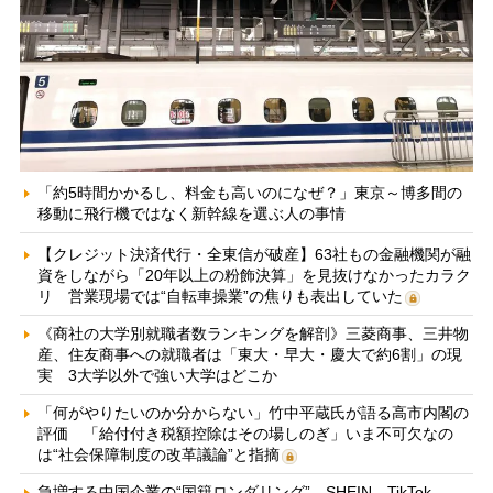
「約5時間かかるし、料金も高いのになぜ？」東京～博多間の
移動に飛行機ではなく新幹線を選ぶ人の事情
【クレジット決済代行・全東信が破産】63社もの金融機関が融
資をしながら「20年以上の粉飾決算」を見抜けなかったカラク
リ 営業現場では“自転車操業”の焦りも表出していた
《商社の大学別就職者数ランキングを解剖》三菱商事、三井物
産、住友商事への就職者は「東大・早大・慶大で約6割」の現
実 3大学以外で強い大学はどこか
「何がやりたいのか分からない」竹中平蔵氏が語る高市内閣の
評価 「給付付き税額控除はその場しのぎ」いま不可欠なの
は“社会保障制度の改革議論”と指摘
急増する中国企業の“国籍ロンダリング” SHEIN、TikTok、