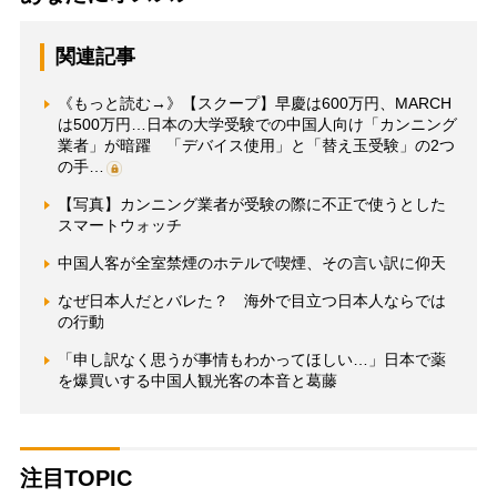
関連記事
《もっと読む→》【スクープ】早慶は600万円、MARCH
は500万円…日本の大学受験での中国人向け「カンニング
業者」が暗躍 「デバイス使用」と「替え玉受験」の2つ
の手…
【写真】カンニング業者が受験の際に不正で使うとした
スマートウォッチ
中国人客が全室禁煙のホテルで喫煙、その言い訳に仰天
なぜ日本人だとバレた？ 海外で目立つ日本人ならでは
の行動
「申し訳なく思うが事情もわかってほしい…」日本で薬
を爆買いする中国人観光客の本音と葛藤
注目TOPIC