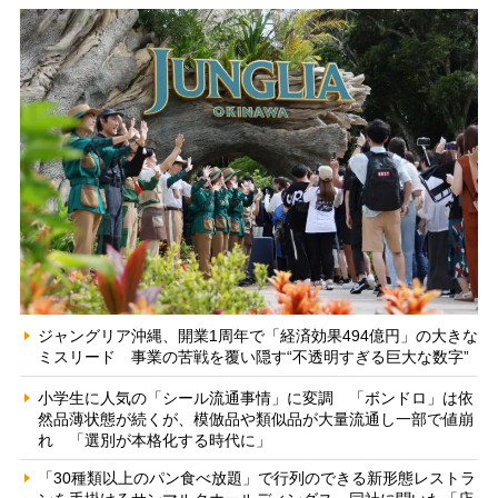
ジャングリア沖縄、開業1周年で「経済効果494億円」の大きな
ミスリード 事業の苦戦を覆い隠す“不透明すぎる巨大な数字”
小学生に人気の「シール流通事情」に変調 「ボンドロ」は依
然品薄状態が続くが、模倣品や類似品が大量流通し一部で値崩
れ 「選別が本格化する時代に」
「30種類以上のパン食べ放題」で行列のできる新形態レストラ