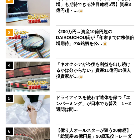
増」も期待できる注目銘柄5選】資産3
億円超・…
《200万円→資産10億円超の
3
DAIBOUCHOU氏が「年末までに株価倍
増期待」の5銘柄を公…
「キオクシアが今後も利益を出し続け
4
るかは分からない」資産11億円の個人
投資家が…
ドライアイスを使わず遺体を保つ「エ
5
ンバーミング」が日本でも普及 1～2
週間は問…
【億り人オールスターが狙う20銘柄】
6
「総資産69億円超」90歳現役トレーダ