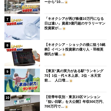
ーから“10…
「キオクシアが再び株価10万円になる
7
日は遠い」資産3億円超のサラリーマン
投資家が…
【キオクシア・ショックの後に狙う5銘
8
柄】イベント投資家の億り人・羽根英
樹氏が厳…
【東京“真の実力がある駅”ランキング
9
70】1位・代々木上原、2位・水天宮
前… 人口増…
【世帯年収別・東京23区マンション
10
「狙い目駅」を大公開】年収500万円、
700万円で…