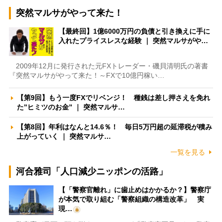
突然マルサがやって来た！
【最終回】1億6000万円の負債と引き換えに手に
入れたプライスレスな経験 ｜ 突然マルサがや…
2009年12月に発行された元FXトレーダー・磯貝清明氏の著書
『突然マルサがやって来た！～FXで10億円稼い…
【第9回】もう一度FXでリベンジ！ 種銭は差し押さえを免れ
た”ヒミツのお金” ｜ 突然マルサ…
【第8回】年利はなんと14.6％！ 毎日5万円超の延滞税が積み
上がっていく ｜ 突然マルサ…
一覧を見る
河合雅司「人口減少ニッポンの活路」
【「警察官離れ」に歯止めはかかるか？】警察庁
が本気で取り組む「警察組織の構造改革」 実
現…