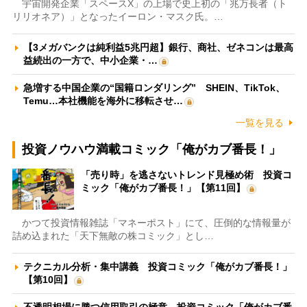
宇宙開発企業「スペースX」の上場で史上初の「兆万長者（ト
リリオネア）」となったイーロン・マスク氏。…
【3メガバンクは純利益5兆円超】銀行、商社、ゼネコンは最高
益続出の一方で、中小企業・…
急増する中国企業の“国籍ロンダリング” SHEIN、TikTok、
Temu…本社機能を海外に移転させ…
一覧を見る
投資ノウハウ満載コミック「俺がカブ番長！」
「売り時」を逃さないトレンド見極め術 投資コ
ミック「俺がカブ番長！」【第11回】
かつて投資情報雑誌「マネーポスト」にて、圧倒的な情報量が
詰め込まれた「天下無敵の株コミック」とし…
テクニカル分析・集中講義 投資コミック「俺がカブ番長！」
【第10回】
不透明相場に勝つ信用取引の極意 投資コミック「俺がカブ番