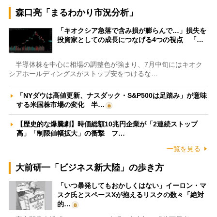
森口亮「まるわかり市況分析」
「キオクシア急落で含み損が膨らんで…」損失を
投資家としての成長につなげる4つの視点 「…
半導体株を中心に相場の調整色が強まり、7月中旬にはキオク
シアホールディングスがストップ安をつけるな…
「NYダウは高値更新、ナスダック・S&P500は足踏み」が意味
する米国株市場の変化 半…
【歴史的な爆騰劇】時価総額10兆円企業が「2連続ストップ
高」「制限値幅拡大」の衝撃 フ…
一覧を見る
大前研一「ビジネス新大陸」の歩き方
「いつ暴発してもおかしくはない」イーロン・マ
スク氏とスペースXが抱えるリスクの数々「絶対
的…