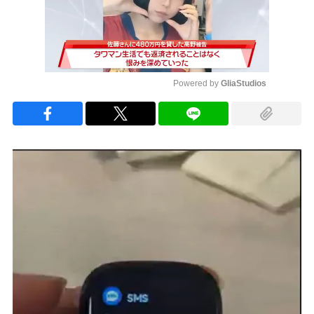
Powered by 
GliaStudios
Mute