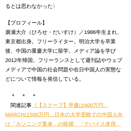
るとは思わなかった〉
【プロフィール】
廣瀬大介（ひろせ・だいすけ）／1986年生まれ、
東京都出身。フリーライター。明治大学を卒業
後、中国の重慶大学に留学。メディア論を学び
2012年帰国。フリーランスとして週刊誌やウェブ
メディアで中国の社会問題や在日中国人の実態な
どについて情報を発信している。
＊ ＊ ＊
関連記事
《【スクープ】早慶は600万円、
MARCHは500万円…日本の大学受験での中国人向
け「カンニング業者」の暗躍 「デバイス使用」