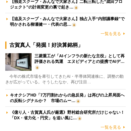
【独走スクープ・みんなで大家さん】二転三転した“成田プロ
ジェクト”の計画変更の裏で起き…
【追及スクープ・みんなで大家さん】独占入手“内部議事録”で
明かされる柳瀬健一・代表の思…
一覧を見る
古賀真人「発掘！好決算銘柄」
三菱重工が「AIインフラの新たな主役」として再
評価される気運 エヌビディアとの提携でAIデ…
今年の株式市場を牽引してきたAI・半導体関連株に、調整の動
きが広がっている。そうしたなか、再び注目…
キオクシアHD「7万円割れからの急反発」は再びの上昇局面へ
の反転シグナルか？ 市場のムー…
《億り人・古賀真人氏が厳選》野村総合研究所だけじゃない！
「DX・省力化・円安」を追い風に…
一覧を見る