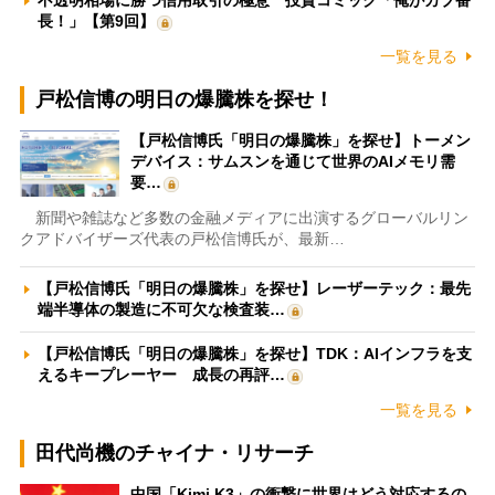
長！」【第9回】
一覧を見る
戸松信博の明日の爆騰株を探せ！
【戸松信博氏「明日の爆騰株」を探せ】トーメン
デバイス：サムスンを通じて世界のAIメモリ需
要…
新聞や雑誌など多数の金融メディアに出演するグローバルリン
クアドバイザーズ代表の戸松信博氏が、最新…
【戸松信博氏「明日の爆騰株」を探せ】レーザーテック：最先
端半導体の製造に不可欠な検査装…
【戸松信博氏「明日の爆騰株」を探せ】TDK：AIインフラを支
えるキープレーヤー 成長の再評…
一覧を見る
田代尚機のチャイナ・リサーチ
中国「Kimi K3」の衝撃に世界はどう対応するの