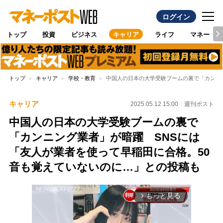
ログイン
トップ
投資
ビジネス
キャリア
ライフ
マネー
トップ
キャリア
学校・教育
中国人の日本の大学受験ブームの裏で「カンニ
キャリア
2025.05.12 15:00
週刊ポスト
中国人の日本の大学受験ブームの裏で
「カンニング業者」が暗躍 SNSには
「友人が業者を使って早稲田に合格。50
音も覚えていないのに…」との投稿も
もっと見る
arrow_forward_ios