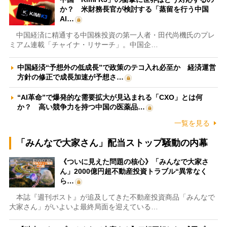
か？ 米財務長官が検討する「蒸留を行う中国
AI…
中国経済に精通する中国株投資の第一人者・田代尚機氏のプレ
ミアム連載「チャイナ・リサーチ」。中国企…
中国経済“予想外の低成長”で政策のテコ入れ必至か 経済運営
方針の修正で成長加速が予想さ…
“AI革命”で爆発的な需要拡大が見込まれる「CXO」とは何
か？ 高い競争力を持つ中国の医薬品…
一覧を見る
「みんなで大家さん」配当ストップ騒動の内幕
《ついに見えた問題の核心》「みんなで大家さ
ん」2000億円超不動産投資トラブル“異常なく
ら…
本誌『週刊ポスト』が追及してきた不動産投資商品「みんなで
大家さん」がいよいよ最終局面を迎えている…