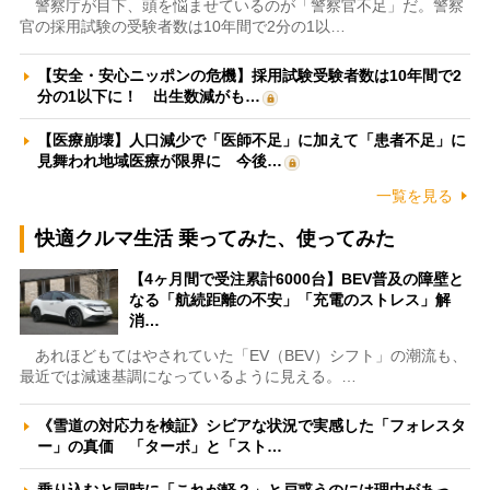
警察庁が目下、頭を悩ませているのが「警察官不足」だ。警察
官の採用試験の受験者数は10年間で2分の1以…
【安全・安心ニッポンの危機】採用試験受験者数は10年間で2
分の1以下に！ 出生数減がも…
【医療崩壊】人口減少で「医師不足」に加えて「患者不足」に
見舞われ地域医療が限界に 今後…
一覧を見る
快適クルマ生活 乗ってみた、使ってみた
【4ヶ月間で受注累計6000台】BEV普及の障壁と
なる「航続距離の不安」「充電のストレス」解
消…
あれほどもてはやされていた「EV（BEV）シフト」の潮流も、
最近では減速基調になっているように見える。…
《雪道の対応力を検証》シビアな状況で実感した「フォレスタ
ー」の真価 「ターボ」と「スト…
乗り込むと同時に「これが軽？」と戸惑うのには理由があっ