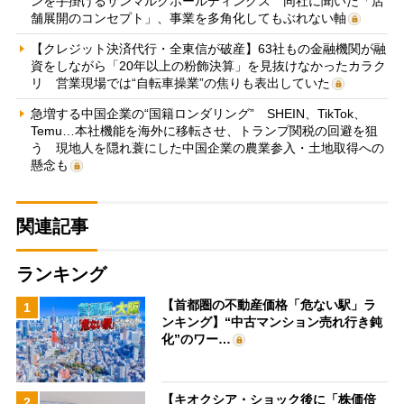
ンを手掛けるサンマルクホールディングス 同社に聞いた「店
舗展開のコンセプト」、事業を多角化してもぶれない軸
【クレジット決済代行・全東信が破産】63社もの金融機関が融
資をしながら「20年以上の粉飾決算」を見抜けなかったカラク
リ 営業現場では“自転車操業”の焦りも表出していた
急増する中国企業の“国籍ロンダリング” SHEIN、TikTok、
Temu…本社機能を海外に移転させ、トランプ関税の回避を狙
う 現地人を隠れ蓑にした中国企業の農業参入・土地取得への
懸念も
関連記事
ランキング
【首都圏の不動産価格「危ない駅」ラ
1
ンキング】“中古マンション売れ行き鈍
化”のワー…
【キオクシア・ショック後に「株価倍
2