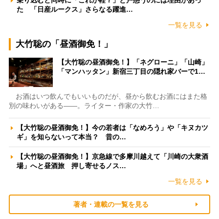
た 「日産ルークス」さらなる躍進…
一覧を見る
大竹聡の「昼酒御免！」
【大竹聡の昼酒御免！】「ネグローニ」「山崎」
「マンハッタン」新宿三丁目の隠れ家バーで1…
お酒はいつ飲んでもいいものだが、昼から飲むお酒にはまた格
別の味わいがある――。ライター・作家の大竹…
【大竹聡の昼酒御免！】今の若者は「なめろう」や「キヌカツ
ギ」を知らないって本当？ 昔の…
【大竹聡の昼酒御免！】京急線で多摩川越えて「川崎の大衆酒
場」へと昼酒旅 押し寄せるノス…
一覧を見る
著者・連載の一覧を見る