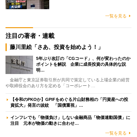
一覧を見る
注目の著者・連載
藤川里絵「さあ、投資を始めよう！」
5年ぶり改訂の「CGコード」、何が変わったのか
ポイントを解説 企業に成長投資の具体的な説
明…
金融庁と東京証券取引所が共同で策定している上場企業の経営
や取締役会のあり方を定める「コーポレート…
【令和のPKOか】GPIFをめぐる片山財務相の「円資産への投
資拡大」発言の波紋 「国債重視」…
インフレでも「物価負け」しない金融商品「物価連動国債」に
注目 元本が物価の動きに合わせ…
一覧を見る