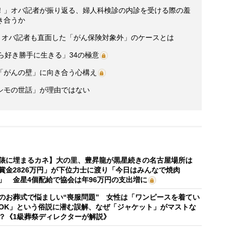
！」オバ記者が振り返る、婦人科検診の内診を受ける際の羞
き合うか
 オバ記者も直面した「がん保険対象外」のケースとは
ら好き勝手に生きる」34の極意
「がんの壁」に向き合う心構え
シモの世話」が理由ではない
俵に埋まるカネ】大の里、豊昇龍が黒星続きの名古屋場所は
賞金2826万円」が下位力士に渡り「今日はみんなで焼肉
」 金星4個配給で協会は年96万円の支出増に
のお葬式で悩ましい“喪服問題” 女性は「ワンピースを着てい
OK」という俗説に潜む誤解、なぜ「ジャケット」がマストな
？《1級葬祭ディレクターが解説》