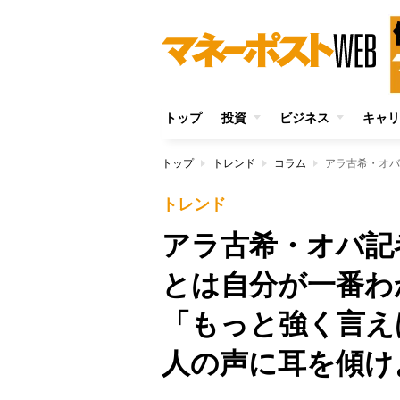
トップ
投資
ビジネス
キャリ
トップ
トレンド
コラム
トレンド
アラ古希・オバ記
とは自分が一番
「もっと強く言え
人の声に耳を傾け