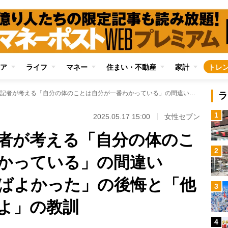
ア
ライフ
マネー
住まい・不動産
家計
トレ
アラ古希・オバ記者が考える「自分の体のことは自分が一番わかっている」の間違い 「もっと強く言えばよかった」の後悔と「他人の声に耳を傾けよ」の教訓
ラ
1
2025.05.17 15:00
女性セブン
者が考える「自分の体のこ
2
わかっている」の間違い
ばよかった」の後悔と「他
3
よ」の教訓
4