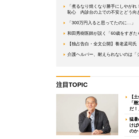
「煮るなり焼くなり勝手にしやがれ
恥心 内診台の上での不安とどう向
「300万円入ると思ってたのに…」
和田秀樹医師が説く「60歳をすぎた
【独占告白・全文公開】養老孟司氏
介護ヘルパー、耐えられないのは「
注目TOPIC
【土
「懸
だ！
猛暑
けば
のか