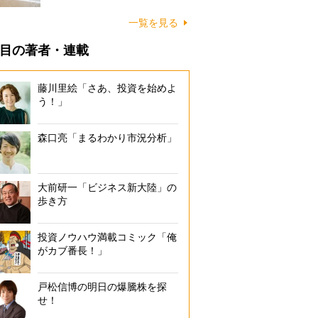
に…
一覧を見る
目の著者・連載
藤川里絵「さあ、投資を始めよ
う！」
森口亮「まるわかり市況分析」
大前研一「ビジネス新大陸」の
歩き方
投資ノウハウ満載コミック「俺
がカブ番長！」
戸松信博の明日の爆騰株を探
せ！