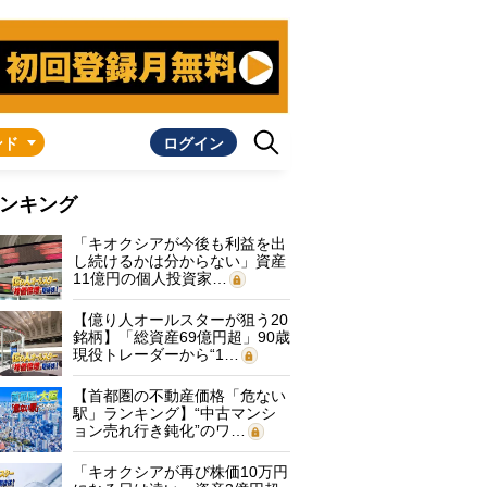
ンド
ログイン
ンキング
「キオクシアが今後も利益を出
し続けるかは分からない」資産
11億円の個人投資家…
【億り人オールスターが狙う20
銘柄】「総資産69億円超」90歳
現役トレーダーから“1…
【首都圏の不動産価格「危ない
駅」ランキング】“中古マンシ
ョン売れ行き鈍化”のワ…
「キオクシアが再び株価10万円