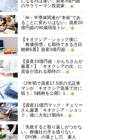
になる日は遠い」資産3億円超
のサラリーマン投資家…
「AI・半導体関連が“本命”であ
ることに変わりはない」資産20
億円超の90歳現役トレ…
【キオクシア・ショック後に
「株価倍増」も期待できる注目
銘柄5選】資産3億円超…
【資産10億円超・かんちさんが
厳選！】「キオクシアの次」に
資金が流れる期待の…
《2年弱で資産17.5倍の元証券
マンが「キオクシア急落で次に
狙う」5銘柄を公開》1…
【資産11億円マック・チェリー
さん厳選「キオクシア・ショッ
ク」後に大化け期待4…
「失敗すると取り返しがつかな
い」葬儀社の手を借りない
「DIY葬」の落とし穴 素人