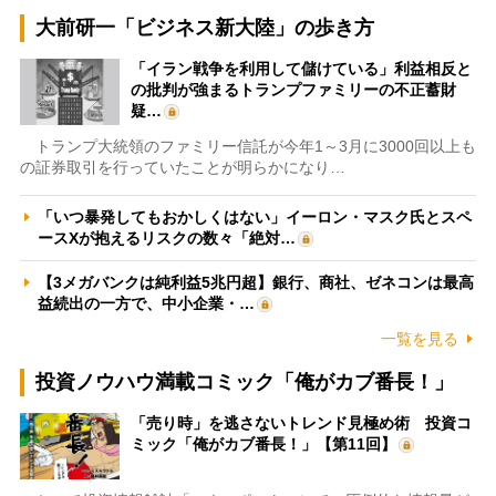
大前研一「ビジネス新大陸」の歩き方
「イラン戦争を利用して儲けている」利益相反と
の批判が強まるトランプファミリーの不正蓄財
疑…
トランプ大統領のファミリー信託が今年1～3月に3000回以上も
の証券取引を行っていたことが明らかになり…
「いつ暴発してもおかしくはない」イーロン・マスク氏とスペ
ースXが抱えるリスクの数々「絶対…
【3メガバンクは純利益5兆円超】銀行、商社、ゼネコンは最高
益続出の一方で、中小企業・…
一覧を見る
投資ノウハウ満載コミック「俺がカブ番長！」
「売り時」を逃さないトレンド見極め術 投資コ
ミック「俺がカブ番長！」【第11回】