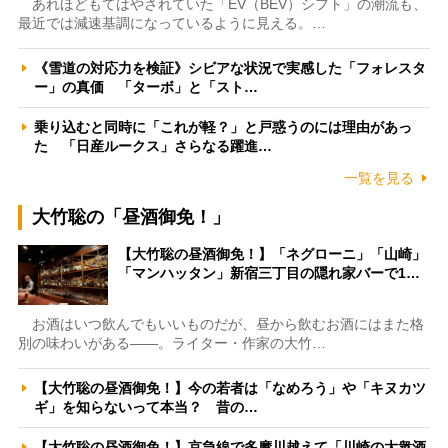
あれほどもてはやされていた「EV（BEV）シフト」の潮流も、
最近では減速基調になっているように見える。…
《雪道の対応力を検証》シビアな状況で実感した「フォレスタ
ー」の真価 「ターボ」と「スト…
乗り込むと同時に「これが軽？」と戸惑うのには理由があっ
た 「日産ルークス」さらなる躍進…
一覧を見る
大竹聡の「昼酒御免！」
【大竹聡の昼酒御免！】「ネグローニ」「山崎」
「マンハッタン」新宿三丁目の隠れ家バーで1…
お酒はいつ飲んでもいいものだが、昼から飲むお酒にはまた格
別の味わいがある――。ライター・作家の大竹…
【大竹聡の昼酒御免！】今の若者は「なめろう」や「キヌカツ
ギ」を知らないって本当？ 昔の…
【大竹聡の昼酒御免！】京急線で多摩川越えて「川崎の大衆酒