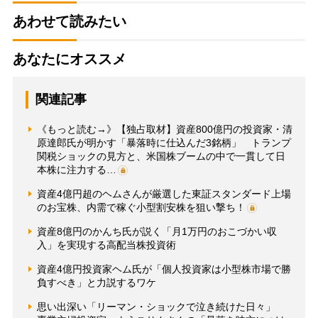
あわせて読みたい
あなたにオススメ
関連記事
《もっと読む→》【独占取材】資産800億円の投資家・清
原達郎氏が明かす「暴落時に仕込んだ3銘柄」 トランプ
関税ショックの見方と、米国株ブームの中で一貫して日
本株に注力する…
資産4億円超のヘムさんが厳選した東証スタンダード上場
のお宝株、内需で稼ぐ小型割安株を狙い撃ち！
資産8億円のかんち氏が説く「月1万円のおこづかい収
入」を実現する高配当株投資術
資産4億円投資家ヘム氏が「個人投資家は小型株市場で勝
負すべき」と力説するワケ
思い出深い「リーマン・ショックで泣き続けた日々」