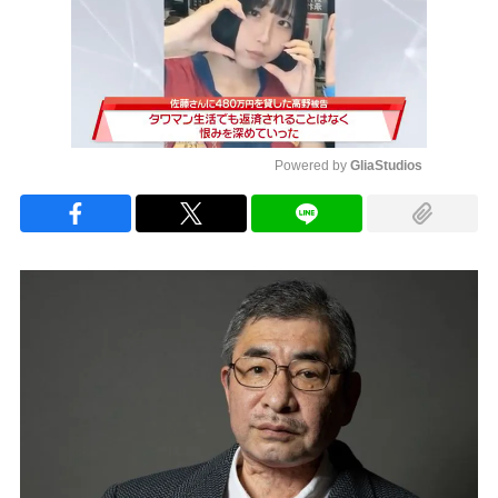
Powered by 
GliaStudios
Mute