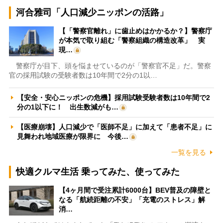
河合雅司「人口減少ニッポンの活路」
【「警察官離れ」に歯止めはかかるか？】警察庁
が本気で取り組む「警察組織の構造改革」 実
現…
警察庁が目下、頭を悩ませているのが「警察官不足」だ。警察
官の採用試験の受験者数は10年間で2分の1以…
【安全・安心ニッポンの危機】採用試験受験者数は10年間で2
分の1以下に！ 出生数減がも…
【医療崩壊】人口減少で「医師不足」に加えて「患者不足」に
見舞われ地域医療が限界に 今後…
一覧を見る
快適クルマ生活 乗ってみた、使ってみた
【4ヶ月間で受注累計6000台】BEV普及の障壁と
なる「航続距離の不安」「充電のストレス」解
消…