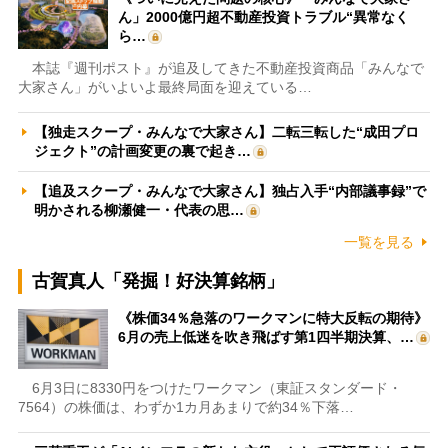
ん」2000億円超不動産投資トラブル“異常なく
ら…
本誌『週刊ポスト』が追及してきた不動産投資商品「みんなで
大家さん」がいよいよ最終局面を迎えている…
【独走スクープ・みんなで大家さん】二転三転した“成田プロ
ジェクト”の計画変更の裏で起き…
【追及スクープ・みんなで大家さん】独占入手“内部議事録”で
明かされる柳瀬健一・代表の思…
一覧を見る
古賀真人「発掘！好決算銘柄」
《株価34％急落のワークマンに特大反転の期待》
6月の売上低迷を吹き飛ばす第1四半期決算、…
6月3日に8330円をつけたワークマン（東証スタンダード・
7564）の株価は、わずか1カ月あまりで約34％下落…