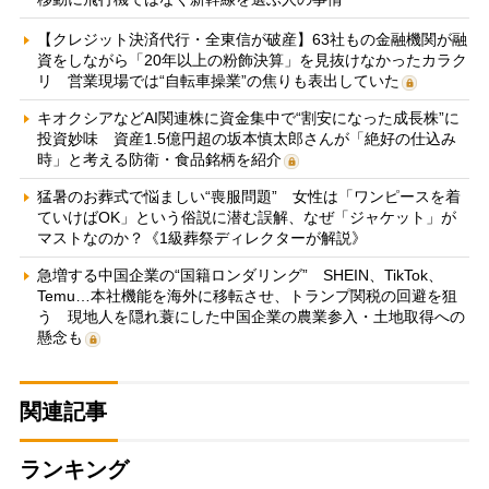
【クレジット決済代行・全東信が破産】63社もの金融機関が融
資をしながら「20年以上の粉飾決算」を見抜けなかったカラク
リ 営業現場では“自転車操業”の焦りも表出していた
キオクシアなどAI関連株に資金集中で“割安になった成長株”に
投資妙味 資産1.5億円超の坂本慎太郎さんが「絶好の仕込み
時」と考える防衛・食品銘柄を紹介
猛暑のお葬式で悩ましい“喪服問題” 女性は「ワンピースを着
ていけばOK」という俗説に潜む誤解、なぜ「ジャケット」が
マストなのか？《1級葬祭ディレクターが解説》
急増する中国企業の“国籍ロンダリング” SHEIN、TikTok、
Temu…本社機能を海外に移転させ、トランプ関税の回避を狙
う 現地人を隠れ蓑にした中国企業の農業参入・土地取得への
懸念も
関連記事
ランキング