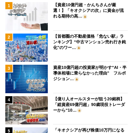
【資産10億円超・かんちさんが厳
1
選！】「キオクシアの次」に資金が流
れる期待の高…
【首都圏の不動産価格「危ない駅」ラ
2
ンキング】“中古マンション売れ行き鈍
化”のワー…
資産10億円超の投資家が明かす“AI・半
3
導体相場に乗らなかった理由” フルポ
ジション…
【億り人オールスターが狙う20銘柄】
4
「総資産69億円超」90歳現役トレーダ
ーから“10…
「キオクシアが再び株価10万円になる
5