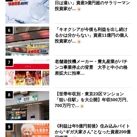
日は遠い」資産3億円超のサラリーマン
投資家が…
「キオクシアが今後も利益を出し続け
6
るかは分からない」資産11億円の個人
投資家が…
老舗遊技機メーカー・豊丸産業がパチ
7
ンコ事業停止の背景 大手と中小の格
差拡大に拍車…
【世帯年収別・東京23区マンション
8
「狙い目駅」を大公開】年収500万円、
700万円で…
《利益は年5億円前後》住み込みバイト
9
から“ギガ大家さん”となった資産200億