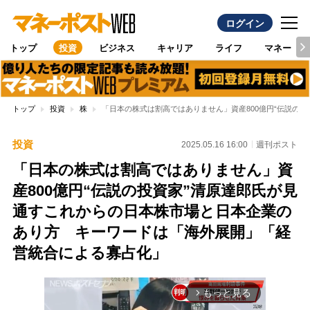
ログイン
トップ
投資
ビジネス
キャリア
ライフ
マネー
トップ
投資
株
「日本の株式は割高ではありません」資産800億円“伝説の
投資
2025.05.16 16:00
週刊ポスト
「日本の株式は割高ではありません」資
産800億円“伝説の投資家”清原達郎氏が見
通すこれからの日本株市場と日本企業の
あり方 キーワードは「海外展開」「経
営統合による寡占化」
もっと見る
arrow_forward_ios