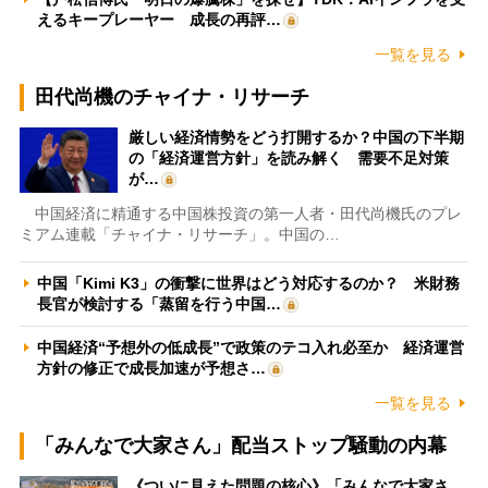
えるキープレーヤー 成長の再評…
一覧を見る
田代尚機のチャイナ・リサーチ
厳しい経済情勢をどう打開するか？中国の下半期
の「経済運営方針」を読み解く 需要不足対策
が…
中国経済に精通する中国株投資の第一人者・田代尚機氏のプレ
ミアム連載「チャイナ・リサーチ」。中国の…
中国「Kimi K3」の衝撃に世界はどう対応するのか？ 米財務
長官が検討する「蒸留を行う中国…
中国経済“予想外の低成長”で政策のテコ入れ必至か 経済運営
方針の修正で成長加速が予想さ…
一覧を見る
「みんなで大家さん」配当ストップ騒動の内幕
《ついに見えた問題の核心》「みんなで大家さ