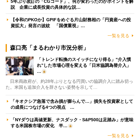
5年ぶり改訂の「CGコード」、何が変わったのかポイントを解
説 企業に成長投資の具体的な説…
【令和のPKOか】GPIFをめぐる片山財務相の「円資産への投
資拡大」発言の波紋 「国債重視」…
一覧を見る
森口亮「まるわかり市況分析」
「トレンド転換のスイッチになり得る」“介入慣
れ”した市場心理を変える「日米協調為替介入」
…
日米両政府が、約28年ぶりとなる円買いの協調介入に踏み切っ
た。米国も追加介入を辞さない姿勢を示して…
「キオクシア急落で含み損が膨らんで…」損失を投資家として
の成長につなげる4つの視点 …
「NYダウは高値更新、ナスダック・S&P500は足踏み」が意味
する米国株市場の変化 半…
一覧を見る