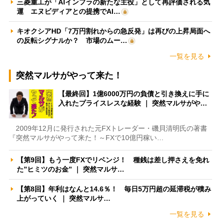
三菱重工が「AIインフラの新たな主役」として再評価される気
運 エヌビディアとの提携でAI…
キオクシアHD「7万円割れからの急反発」は再びの上昇局面へ
の反転シグナルか？ 市場のムー…
一覧を見る
突然マルサがやって来た！
【最終回】1億6000万円の負債と引き換えに手に
入れたプライスレスな経験 ｜ 突然マルサがや…
2009年12月に発行された元FXトレーダー・磯貝清明氏の著書
『突然マルサがやって来た！～FXで10億円稼い…
【第9回】もう一度FXでリベンジ！ 種銭は差し押さえを免れ
た”ヒミツのお金” ｜ 突然マルサ…
【第8回】年利はなんと14.6％！ 毎日5万円超の延滞税が積み
上がっていく ｜ 突然マルサ…
一覧を見る