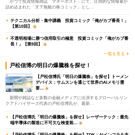
かつて投資情報雑誌「マネーポスト」にて、圧倒的な情報量が
詰め込まれた「天下無敵の株コミック」とし…
テクニカル分析・集中講義 投資コミック「俺がカブ番長！」
【第10回】
不透明相場に勝つ信用取引の極意 投資コミック「俺がカブ番
長！」【第9回】
一覧を見る
戸松信博の明日の爆騰株を探せ！
【戸松信博氏「明日の爆騰株」を探せ】トーメン
デバイス：サムスンを通じて世界のAIメモリ需
要…
新聞や雑誌など多数の金融メディアに出演するグローバルリン
クアドバイザーズ代表の戸松信博氏が、最新…
【戸松信博氏「明日の爆騰株」を探せ】レーザーテック：最先
端半導体の製造に不可欠な検査装…
【戸松信博氏「明日の爆騰株」を探せ】TDK：AIインフラを支